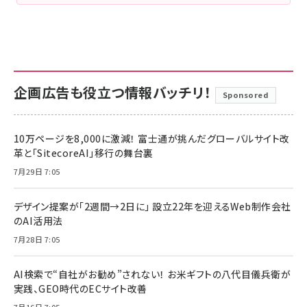
企画広告も役立つ情報バッチリ！
Sponsored
10万ページを8,000に激減！ 富士通が挑んだグローバルサイト改
革と「SitecoreAI」移行の舞台裏
7月29日 7:05
デザイン提案が「2週間→2日に」 設立22年を迎えるWeb制作会社
のAI活用法
7月28日 7:05
AI検索で“自社がお勧め”されない！ お米ギフトの八代目儀兵衛が
実践、GEO時代のECサイト改善