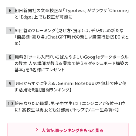
朝日新聞社の文章校正AI「Typoless」がブラウザ「Chrome」
と「Edge」上でも校正が可能に
AI回答のフレーミング（見せ方・提示）は、デジタルの新たな
「商品棚・売り場」――ChatGPT時代の新しい購買行動【SEOまと
め】
無料BIツール入門『いちばんやさしいGoogleデータポータル
の教本 人気講師が教える業務で使えるダッシュボード構築の
基本』を3名様にプレゼント
明日からすぐに使える、Gemini Notebookを無料で使い倒
す活用術8選【週間ランキング】
将来なりたい職業、男子中学生はITエンジニアが5位→1位
に！ 高校生は男女とも公務員がトップ【ソニー生命調べ】
人気記事ランキングをもっと見る