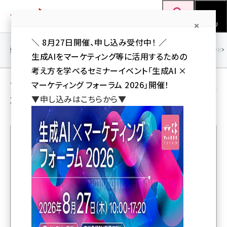
メ
Web担当者Forum
イ
検索
MENU
ン
＼ 8月27日開催、申し込み受付中！ ／
コ
SEO
マーケティング／広告
AI
SNS
アクセス解析／データ分析
生成AIをマーケティング等に活用するための
ン
考え方を学べるセミナーイベント「生成AI ×
テ
アクセス解析／データ分析 の ユーザー投稿記
マーケティング フォーラム 2026」開催！
ン
▼申し込みはこちらから▼
事
ツ
seo (3524)
に
ai (2804)
移
動
youtube (2431)
人気記事ランキング
note (2312)
セミナー (2306)
Google アナリティクス「あれ？計測ミス？」よくあるケー
ス、原因とチェックポイントまとめ
z世代 (1622)
meo (1275)