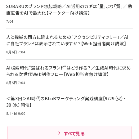
SUBARUのブランド想起戦略／AI活用のカギは「量」より「質」／動
画広告をAIで最大化【マーケター向け講演】
7:04
人と機械の両方に読まれるための「アクセシビリティツリー」／AI
に自社ブランドは表示されていますか？【Web担当者向け講演】
8月6日 7:04
AI検索時代“選ばれるブランド”はどう作る？／生成AI時代に求め
られる次世代Web制作フロー【Web担当者向け講演】
8月5日 7:04
＜第3回＞AI時代のBtoBマーケティング実践講座【9/29（火）・
30（水）開催】
8月4日 9:00
すべて見る