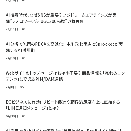
7月16日 7:05
AI検索時代、なぜSNSが重要？ フジドリームエアラインズが実
践“フォロワー6倍・UGC200％増”の舞台裏
7月14日 7:05
AI分析で施策のPDCAを高速化！ 中川政七商店とSprocketが実
践するAI活用術
7月10日 7:05
Webサイトのトップページはもはや不要？ 商品情報を「売れるコン
テンツ」に変えるPIM/DAM連携
7月8日 7:05
ECビジネスに有効！ リピート促進や顧客満足度向上に直結する
「LINE通知メッセージ」とは？
6月30日 7:05
AI活用でWebサイトを優秀な営業担当者へ。BtoBサイト制作「5