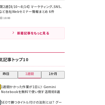
第2週【8/10～8/14】 マーケティング、SNS、
Cなど各社Webセミナー情報まとめ 6件
日 10:00
新着記事をもっと見る
気記事トップ10
昨日
1週間
1か月
1週間かかった作業が1日に！ Gemini
Notebookを無料で使い倒す活用術8選
SEOで勝つタイトル付けの法則とは？ グー