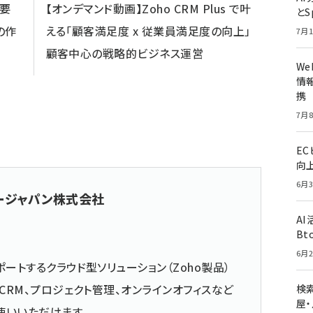
概要
【オンデマンド動画】Zoho CRM Plus で叶
とS
の作
える「顧客満足度 x 従業員満足度の向上」
7月1
顧客中心の戦略的ビジネス運営
W
情報
携
7月8
E
向
6月3
ージャパン株式会社
A
Bt
6月2
ートするクラウド型ソリューション（Zoho製品）
CRM、プロジェクト管理、オンラインオフィスなど
検索
屋
使いいただけます。