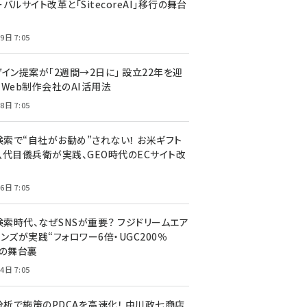
バルサイト改革と「SitecoreAI」移行の舞台
9日 7:05
ザイン提案が「2週間→2日に」 設立22年を迎
るWeb制作会社のAI活用法
8日 7:05
I検索で“自社がお勧め”されない！ お米ギフト
八代目儀兵衛が実践、GEO時代のECサイト改
6日 7:05
検索時代、なぜSNSが重要？ フジドリームエア
ンズが実践“フォロワー6倍・UGC200％
”の舞台裏
4日 7:05
I分析で施策のPDCAを高速化！ 中川政七商店