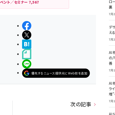
ロー
イベント／セミナー
7,567
裏
7月2
シェアする
デ
え
ポストする
7月2
>ブクマする
A
noteで書く
の
善
LINEで送る
7月1
優先するニュース提供元にWeb担を追加
AI
ライ
増
7月1
次の記事
A