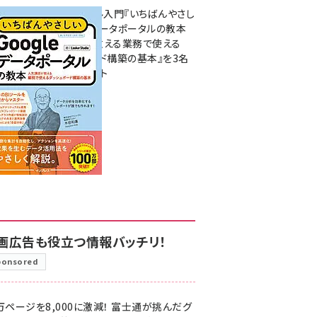
無料BIツール入門『いちばんやさし
いGoogleデータポータルの教本
人気講師が教える業務で使える
ダッシュボード構築の基本』を3名
様にプレゼント
7月31日 10:00
画広告も役立つ情報バッチリ！
ponsored
万ページを8,000に激減！ 富士通が挑んだグ