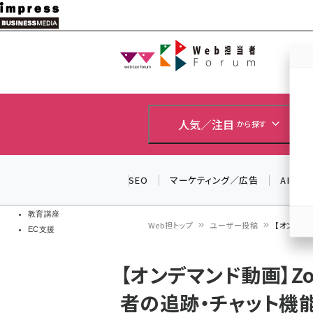
メ
イ
Web担当者
Web担当者
ン
EC担当者
コ
製品導入
ン
企業IT
ソフト開発
テ
人気／注目
から探す
IoT・AI
ン
DCクラウド
研究・調査
ツ
SEO
マーケティング／広告
AI
エネルギー
に
ドローン
移
教育講座
Web担トップ
ユーザー投稿
【オンデマン
EC支援
動
パ
【オンデマンド動画】Zoh
ン
者の追跡・チャット機
く