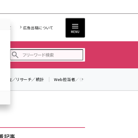
について
広告出稿について
MENU
調査／リサーチ／統計
Web担当者／仕事
法律／標準規格
seo (3516)
ai (2799)
youtube (2420)
note (2308)
セミナー (2296)
着記事