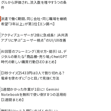
グルから評価され、流入数を増やす5つの条
件
派遣で働く期間、同じ会社・同じ職場を継続
希望「3年以上」が第1位【エン調べ】
アクティブユーザーが2倍に急成長！ JA共済
アプリに学ぶ“ユーザー視点”のUI/UX改善
AI回答のフレーミング（見せ方・提示）は、デ
ジタルの新たな「商品棚・売り場」――ChatGPT
時代の新しい購買行動【SEOまとめ】
【3秒クイズ】5433円は3人で割り切れる？
電卓を使わずに「ひと目」で見抜く方法
1週間かかった作業が1日に！ Gemini
Notebookを無料で使い倒す8つの活用術
【1週間まとめ】
無料BIツール入門『いちばんやさしい