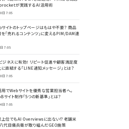
procketが実践するAI活用術
0日 7:05
ebサイトのトップページはもはや不要？ 商品
を「売れるコンテンツ」に変えるPIM/DAM連
日 7:05
Cビジネスに有効！ リピート促進や顧客満足度
上に直結する「LINE通知メッセージ」とは？
0日 7:05
I活用でWebサイトを優秀な営業担当者へ。
oBサイト制作「5つの新基準」とは？
4日 7:05
上位でもAI Overviewsに出ない!? 老舗米
・八代目儀兵衛が取り組んだGEO施策