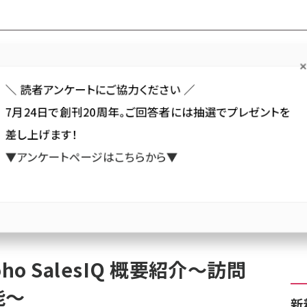
Forum
Web担
Web担ビギナー
Web担メルマガ
連載・特集
＼ 読者アンケートにご協力ください ／
7月24日で創刊20周年。ご回答者には抽選でプレゼントを
カテゴリ／種別
セミナー／イベント
から探す
から探す
差し上げます！
▼アンケートページはこちらから▼
SNS
アクセス解析／データ分析
サイト制作／デザイン
CMS
ド動画】Zoho SalesIQ 概要紹介〜訪問者の追跡・チャット機能〜
o SalesIQ 概要紹介〜訪問
能〜
新