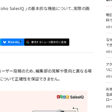
ho SalesIQ 」の基本的な機能について、実際の画
明日
料
8月5
な
Bluesky
優先するニュース提供元に追加
で
8月5
ア
リに
ユーザー投稿のため、編集部の見解や意向と異なる場
8月5
容について正確性を保証できません。
A
生
ロ
8月5