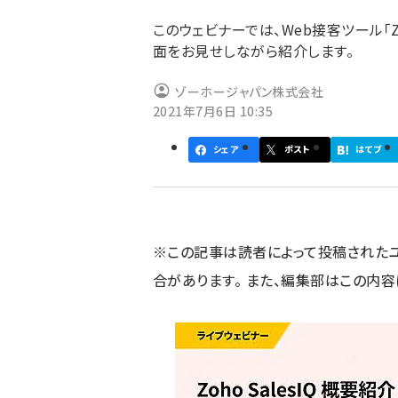
ず
このウェビナーでは、Web接客ツール「Zo
面をお見せしながら紹介します。
ゾーホージャパン株式会社
2021年7月6日 10:35
シェア
ポスト
はてブ
※この記事は読者によって投稿された
合があります。 また、編集部はこの内