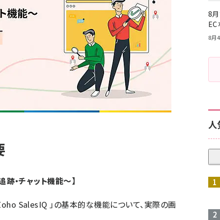
8月
E
8月4
人
要
者の追跡・チャット機能〜】
ho SalesIQ 」の基本的な機能について、実際の画