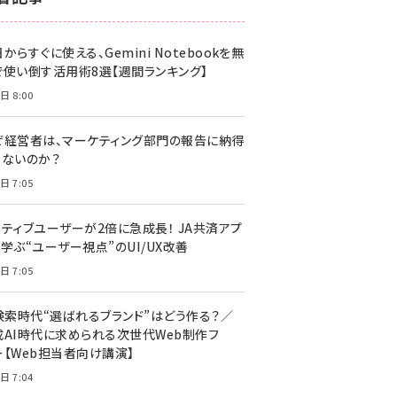
z世代 (1617)
からすぐに使える、Gemini Notebookを無
meo (1274)
で使い倒す活用術8選【週間ランキング】
llmo (1155)
日 8:00
ぜ経営者は、マーケティング部門の報告に納得
きないのか？
日 7:05
クティブユーザーが2倍に急成長！ JA共済アプ
学ぶ“ユーザー視点”のUI/UX改善
日 7:05
I検索時代“選ばれるブランド”はどう作る？／
成AI時代に求められる次世代Web制作フ
ー【Web担当者向け講演】
日 7:04