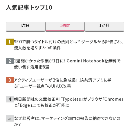
人気記事トップ10
昨日
1週間
1か月
SEOで勝つタイトル付けの法則とは？ グーグルから評価され、
流入数を増やす5つの条件
1週間かかった作業が1日に！ Gemini Notebookを無料で
使い倒す活用術8選
アクティブユーザーが2倍に急成長！ JA共済アプリに学
ぶ“ユーザー視点”のUI/UX改善
朝日新聞社の文章校正AI「Typoless」がブラウザ「Chrome」
と「Edge」上でも校正が可能に
なぜ経営者は、マーケティング部門の報告に納得できないの
か？