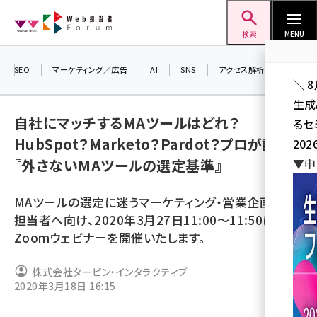
メ
Web担当者Forum
イ
検索
MENU
ン
コ
SEO
マーケティング／広告
AI
SNS
アクセス解析／データ分析
＼ 
ン
生成
テ
自社にマッチするMAツールはどれ？
るセ
ン
HubSpot？Marketo？Pardot？プロが語る
202
ツ
seo (3538)
『外さないMAツールの選定基準』
▼申
に
ai (2820)
移
MAツールの選定に迷うマーケティング・営業企画のご
動
youtube (2444)
担当者へ向け、2020年3月27日11:00～11:50に
Zoomウェビナーを開催いたします。
note (2322)
セミナー (2315)
株式会社タービン・インタラクティブ
2020年3月18日 16:15
z世代 (1629)
meo (1281)