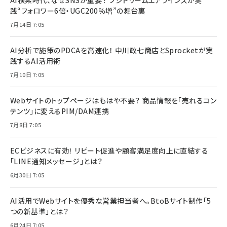
践“フォロワー6倍・UGC200％増”の舞台裏
7月14日 7:05
AI分析で施策のPDCAを高速化！ 中川政七商店とSprocketが実
践するAI活用術
7月10日 7:05
Webサイトのトップページはもはや不要？ 商品情報を「売れるコン
テンツ」に変えるPIM/DAM連携
7月8日 7:05
ECビジネスに有効！ リピート促進や顧客満足度向上に直結する
「LINE通知メッセージ」とは？
6月30日 7:05
AI活用でWebサイトを優秀な営業担当者へ。BtoBサイト制作「5
つの新基準」とは？
6月24日 7:05