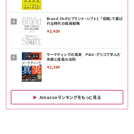
Brand Shift(ブランド・シフト): 「信頼」で選ば
れる時代の成長戦略
￥2,420
マーケティングの真実 P&G・グリコで学んだ
失敗と成長の法則
￥2,200
Amazonランキングをもっと見る
Amazon ビジネス・経済関連書籍 の売れ筋ランキン
Amazon 家電＆カメラ の売れ筋ランキング
Amazon パソコン・周辺機器 の売れ筋ランキング
グ
更新日時：2026/06/26 19:00
更新日時：2026/06/26 19:00
更新日時：2026/06/26 19:00