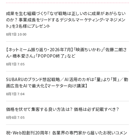
成果を生む組織づくり『なぜ戦略は正しいのに成果があがらない
のか？ 事業成長をリードするデジタルマーケティング・マネジメン
ト』を3名様にプレゼント
8月7日 10:00
【ネットミーム振り返り・2026年7月】「映画ちいかわ」「佐藤二朗さ
ん・橋本愛さん」「POPOPO終了」など
8月7日 7:05
SUBARUのブランド想起戦略／AI活用のカギは「量」より「質」／動
画広告をAIで最大化【マーケター向け講演】
8月7日 7:04
価格を伏せて集客する良い方法は？ 価格は必ず記載すべき？
8月6日 7:05
祝・Web担創刊20周年！ 各業界の専門家から届いたお祝いコメン