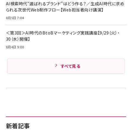
ド付き USB PD対応 シリコン素材採用 iPhone
AI検索時代“選ばれるブランド”はどう作る？／生成AI時代に求め
Amazonランキングをもっと見る
17 / 16 / 15 / Galaxy iPad Pro MacBook
￥1,890
られる次世代Web制作フロー【Web担当者向け講演】
Pro/Air 各種対応 (1.8m ミッドナイトブラック)
Amazonランキングをもっと見る
8月5日 7:04
Amazonランキングをもっと見る
＜第3回＞AI時代のBtoBマーケティング実践講座【9/29（火）・
30（水）開催】
8月4日 9:00
すべて見る
新着記事