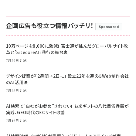
企画広告も役立つ情報バッチリ！
Sponsored
10万ページを8,000に激減！ 富士通が挑んだグローバルサイト改
革と「SitecoreAI」移行の舞台裏
7月29日 7:05
デザイン提案が「2週間→2日に」 設立22年を迎えるWeb制作会社
のAI活用法
7月28日 7:05
AI検索で“自社がお勧め”されない！ お米ギフトの八代目儀兵衛が
実践、GEO時代のECサイト改善
7月16日 7:05
AI検索時代、なぜSNSが重要？ フジドリームエアラインズが実