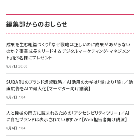
anan(アンアン)2026/07/01号 No.2501[魅せる
KIOXIA(キオクシア) 旧東芝メモリ microSD
KIOXIA(キオクシア) 旧東芝メモリ microSD
カラダ2026／宮舘涼太]
128GB UHS-I Class10 (最大読出速度
128GB UHS-I Class10 (最大読出速度
100MB/s) Nintendo Switch動作確認済 国内
100MB/s) Nintendo Switch動作確認済 国内
￥880
サポート正規品 メーカー保証5年 KLMEA128G
サポート正規品 メーカー保証5年 KLMEA128G
￥2,680
￥2,680
編集部からのおしらせ
anan(アンアン)2026/06/24号 No.2500増刊
スペシャルエディション[王道エンタメの矜持／
NIMASO ガラスフィルム iPhone 17 用 保護フィ
Amazon eギフトカード - Amazonロゴ - クラ
BTS]
ルム 強化ガラス 耐衝撃 高透過率 指紋防止 貼りや
シック
すい ガイド枠付き いPhone17 (6.3インチ) 対応
成果を生む組織づくり『なぜ戦略は正しいのに成果があがらない
￥1,100
￥5,000
2枚セット DSP25F1698
のか？ 事業成長をリードするデジタルマーケティング・マネジメン
￥1,599
ト』を3名様にプレゼント
anan(アンアン)2026/07/08号 No.2502[2026
Anker PowerLine III Flow USB-C & USB-C
年後半、あなたの恋と運命／山田涼介]
【New】Amazon Fire TV Stick HD | 手軽にスト
ケーブル Anker絡まないケーブル 240W 結束バン
8月7日 10:00
リーミングをはじめよう | ストリーミングメディアプ
ド付き USB PD対応 シリコン素材採用 iPhone
￥880
レイヤー
17 / 16 / 15 / Galaxy iPad Pro MacBook
￥1,890
Pro/Air 各種対応 (1.8m ミッドナイトブラック)
SUBARUのブランド想起戦略／AI活用のカギは「量」より「質」／動
￥6,980
画広告をAIで最大化【マーケター向け講演】
ママ投資家が育休中に１億貯めた株式投資
アサヒ飲料 モンスター エナジー 355ml×24本
￥1,870
8月7日 7:04
Anker Soundcore P31i (Bluetooth 6.1) 【完
￥4,192
全ワイヤレスイヤホン/アクティブノイズキャンセリ
ング/マルチポイント接続 / 最大50時間再生 / PSE
人と機械の両方に読まれるための「アクセシビリティツリー」／AI
組織の成果を最大化する ルールのデザイン
技術基準適合】ブラック
￥5,990
サッポロ 生ビール 黒ラベル 350ml 缶 24本 ビー
に自社ブランドは表示されていますか？【Web担当者向け講演】
￥1,980
ル ケース買い【6/30応募〆切! 黒ラベルビヤセラー
8月6日 7:04
キャンペーン】
Anker PowerLine III Flow USB-C & USB-C
ケーブル Anker絡まないケーブル 240W 結束バン
￥4,857