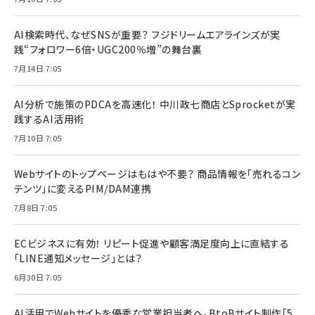
AI検索時代、なぜSNSが重要？ フジドリームエアラインズが実
践“フォロワー6倍・UGC200％増”の舞台裏
7月14日 7:05
AI分析で施策のPDCAを高速化！ 中川政七商店とSprocketが実
践するAI活用術
7月10日 7:05
Webサイトのトップページはもはや不要？ 商品情報を「売れるコン
テンツ」に変えるPIM/DAM連携
7月8日 7:05
ECビジネスに有効！ リピート促進や顧客満足度向上に直結する
「LINE通知メッセージ」とは？
6月30日 7:05
AI活用でWebサイトを優秀な営業担当者へ。BtoBサイト制作「5