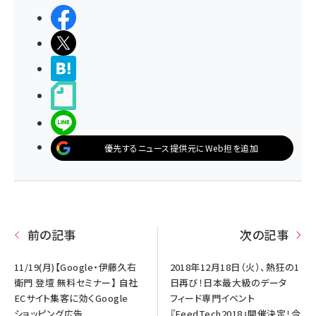
シェアする
ポストする
>ブクマする
noteで書く
LINEで送る
優先するニュース提供元にWeb担を追加
前の記事
次の記事
11/19(月)【Google・伊藤久右
2018年12月18日（火）、熱狂の1
衛門 登壇 無料セミナー】 自社
日再び！日本最大級のデータ
ECサイト集客に効くGoogle
フィード専門イベント
ショッピング広告
『FeedTech2018』開催決定！今