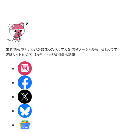
業界情報やナレッジが詰まったメルマガ配信やソーシャルもよろしくです！
姉妹サイトもぜひ：
ネッ担
・
ネッ担お悩み相談室
メルマガ
Facebook
X(エックス)
BlueSky
Googleニュース