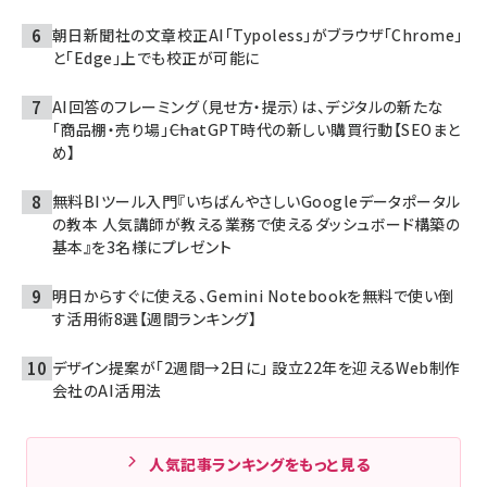
朝日新聞社の文章校正AI「Typoless」がブラウザ「Chrome」
と「Edge」上でも校正が可能に
AI回答のフレーミング（見せ方・提示）は、デジタルの新たな
「商品棚・売り場」――ChatGPT時代の新しい購買行動【SEOまと
め】
無料BIツール入門『いちばんやさしいGoogleデータポータル
の教本 人気講師が教える業務で使えるダッシュボード構築の
基本』を3名様にプレゼント
明日からすぐに使える、Gemini Notebookを無料で使い倒
す活用術8選【週間ランキング】
デザイン提案が「2週間→2日に」 設立22年を迎えるWeb制作
会社のAI活用法
人気記事ランキングをもっと見る