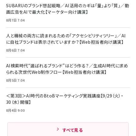
￥1,890
Pro/Air 各種対応 (1.8m ミッドナイトブラック)
SUBARUのブランド想起戦略／AI活用のカギは「量」より「質」／動
￥6,980
画広告をAIで最大化【マーケター向け講演】
ママ投資家が育休中に１億貯めた株式投資
アサヒ飲料 モンスター エナジー 355ml×24本
￥1,870
8月7日 7:04
Anker Soundcore P31i (Bluetooth 6.1) 【完
￥4,192
全ワイヤレスイヤホン/アクティブノイズキャンセリ
ング/マルチポイント接続 / 最大50時間再生 / PSE
人と機械の両方に読まれるための「アクセシビリティツリー」／AI
組織の成果を最大化する ルールのデザイン
技術基準適合】ブラック
￥5,990
サッポロ 生ビール 黒ラベル 350ml 缶 24本 ビー
に自社ブランドは表示されていますか？【Web担当者向け講演】
￥1,980
ル ケース買い【6/30応募〆切! 黒ラベルビヤセラー
8月6日 7:04
キャンペーン】
Anker PowerLine III Flow USB-C & USB-C
ケーブル Anker絡まないケーブル 240W 結束バン
￥4,857
ド付き USB PD対応 シリコン素材採用 iPhone
AI検索時代“選ばれるブランド”はどう作る？／生成AI時代に求め
Amazonランキングをもっと見る
17 / 16 / 15 / Galaxy iPad Pro MacBook
￥1,890
られる次世代Web制作フロー【Web担当者向け講演】
Pro/Air 各種対応 (1.8m ミッドナイトブラック)
Amazonランキングをもっと見る
8月5日 7:04
Amazonランキングをもっと見る
＜第3回＞AI時代のBtoBマーケティング実践講座【9/29（火）・
30（水）開催】
8月4日 9:00
すべて見る