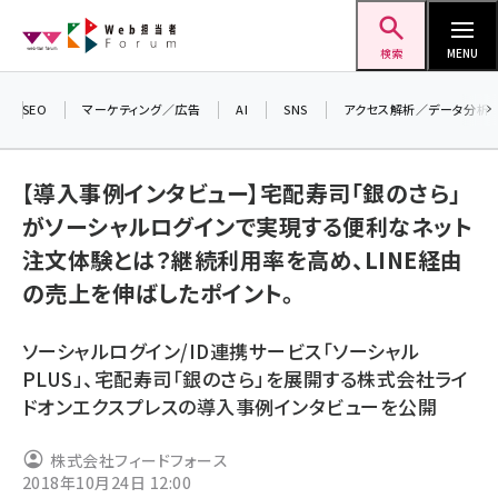
メ
Web担当者Forum
イ
検索
MENU
ン
コ
SEO
マーケティング／広告
AI
SNS
アクセス解析／データ分析
＼ 
ン
生成
テ
【導入事例インタビュー】宅配寿司「銀のさら」
るセ
ン
がソーシャルログインで実現する便利なネット
202
ツ
seo (3526)
注文体験とは？継続利用率を高め、LINE経由
▼申
に
の売上を伸ばしたポイント。
ai (2807)
移
動
youtube (2434)
ソーシャルログイン/ID連携サービス「ソーシャル
note (2312)
PLUS」、宅配寿司「銀のさら」を展開する株式会社ライ
ドオンエクスプレスの導入事例インタビューを公開
セミナー (2307)
z世代 (1622)
株式会社フィードフォース
2018年10月24日 12:00
meo (1275)