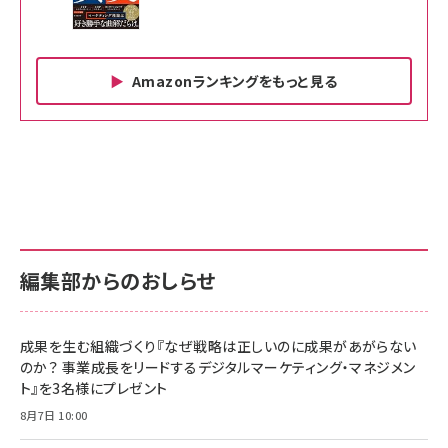
Amazonランキングをもっと見る
Amazon ビジネス・経済関連書籍 の売れ筋ランキン
Amazon 家電＆カメラ の売れ筋ランキング
Amazon パソコン・周辺機器 の売れ筋ランキング
グ
更新日時：2026/06/26 19:00
更新日時：2026/06/26 19:00
更新日時：2026/06/26 19:00
anan(アンアン)2026/07/01号 No.2501[魅せる
KIOXIA(キオクシア) 旧東芝メモリ microSD
KIOXIA(キオクシア) 旧東芝メモリ microSD
カラダ2026／宮舘涼太]
128GB UHS-I Class10 (最大読出速度
128GB UHS-I Class10 (最大読出速度
100MB/s) Nintendo Switch動作確認済 国内
100MB/s) Nintendo Switch動作確認済 国内
￥880
サポート正規品 メーカー保証5年 KLMEA128G
サポート正規品 メーカー保証5年 KLMEA128G
￥2,680
￥2,680
編集部からのおしらせ
anan(アンアン)2026/06/24号 No.2500増刊
スペシャルエディション[王道エンタメの矜持／
NIMASO ガラスフィルム iPhone 17 用 保護フィ
Amazon eギフトカード - Amazonロゴ - クラ
BTS]
ルム 強化ガラス 耐衝撃 高透過率 指紋防止 貼りや
シック
すい ガイド枠付き いPhone17 (6.3インチ) 対応
成果を生む組織づくり『なぜ戦略は正しいのに成果があがらない
￥1,100
￥5,000
2枚セット DSP25F1698
のか？ 事業成長をリードするデジタルマーケティング・マネジメン
￥1,599
ト』を3名様にプレゼント
anan(アンアン)2026/07/08号 No.2502[2026
Anker PowerLine III Flow USB-C & USB-C
年後半、あなたの恋と運命／山田涼介]
【New】Amazon Fire TV Stick HD | 手軽にスト
ケーブル Anker絡まないケーブル 240W 結束バン
8月7日 10:00
リーミングをはじめよう | ストリーミングメディアプ
ド付き USB PD対応 シリコン素材採用 iPhone
￥880
レイヤー
17 / 16 / 15 / Galaxy iPad Pro MacBook