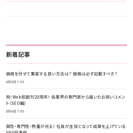
新着記事
価格を伏せて集客する良い方法は？ 価格は必ず記載すべき？
8月6日 7:05
祝・Web担創刊20周年！ 各業界の専門家から届いたお祝いコメン
ト（SEO編）
8月6日 7:05
個性・専門性・熱量が光る！ 社員が主役となって成果を上げている
SNS好事例