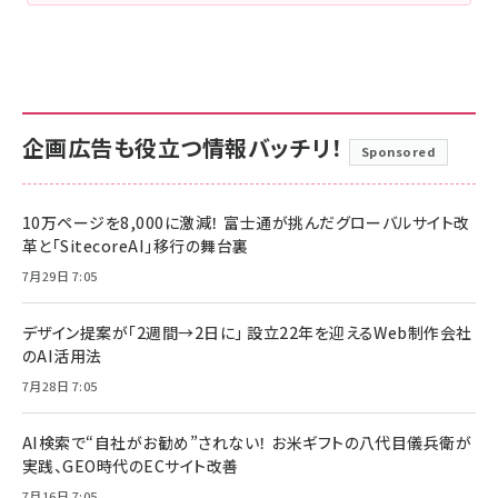
企画広告も役立つ情報バッチリ！
Sponsored
10万ページを8,000に激減！ 富士通が挑んだグローバルサイト改
革と「SitecoreAI」移行の舞台裏
7月29日 7:05
デザイン提案が「2週間→2日に」 設立22年を迎えるWeb制作会社
のAI活用法
7月28日 7:05
AI検索で“自社がお勧め”されない！ お米ギフトの八代目儀兵衛が
実践、GEO時代のECサイト改善
7月16日 7:05