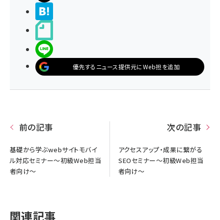
>ブクマする
noteで書く
LINEで送る
優先するニュース提供元にWeb担を追加
前の記事
次の記事
基礎から学ぶwebサイトモバイ
アクセスアップ・成果に繋がる
ル対応セミナー〜初級Web担当
SEOセミナー～初級Web担当
者向け～
者向け～
関連記事