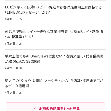
ECビジネスに有効！ リピート促進や顧客満足度向上に直結する
「LINE通知メッセージ」とは？
6月30日 7:05
AI活用でWebサイトを優秀な営業担当者へ。BtoBサイト制作「5
つの新基準」とは？
6月24日 7:05
検索上位でもAI Overviewsに出ない!? 老舗米屋・八代目儀兵衛
が取り組んだGEO施策
4月20日 8:00
明太子の「やまや」に聞く、マーケティングから店舗・採用まで広が
るデータ活用術
4月14日 7:05
企画広告記事をもっと見る