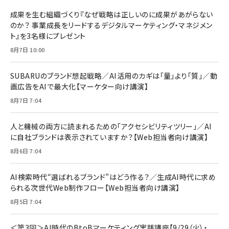
BTS]
ルム 強化ガラス 耐衝撃 高透過率 指紋防止 貼りや
シック
すい ガイド枠付き いPhone17 (6.3インチ) 対応
成果を生む組織づくり『なぜ戦略は正しいのに成果があがらない
￥1,100
￥5,000
2枚セット DSP25F1698
のか？ 事業成長をリードするデジタルマーケティング・マネジメン
￥1,599
ト』を3名様にプレゼント
anan(アンアン)2026/07/08号 No.2502[2026
Anker PowerLine III Flow USB-C & USB-C
年後半、あなたの恋と運命／山田涼介]
【New】Amazon Fire TV Stick HD | 手軽にスト
ケーブル Anker絡まないケーブル 240W 結束バン
8月7日 10:00
リーミングをはじめよう | ストリーミングメディアプ
ド付き USB PD対応 シリコン素材採用 iPhone
￥880
レイヤー
17 / 16 / 15 / Galaxy iPad Pro MacBook
￥1,890
Pro/Air 各種対応 (1.8m ミッドナイトブラック)
SUBARUのブランド想起戦略／AI活用のカギは「量」より「質」／動
￥6,980
画広告をAIで最大化【マーケター向け講演】
ママ投資家が育休中に１億貯めた株式投資
アサヒ飲料 モンスター エナジー 355ml×24本
￥1,870
8月7日 7:04
Anker Soundcore P31i (Bluetooth 6.1) 【完
￥4,192
全ワイヤレスイヤホン/アクティブノイズキャンセリ
ング/マルチポイント接続 / 最大50時間再生 / PSE
人と機械の両方に読まれるための「アクセシビリティツリー」／AI
組織の成果を最大化する ルールのデザイン
技術基準適合】ブラック
￥5,990
サッポロ 生ビール 黒ラベル 350ml 缶 24本 ビー
に自社ブランドは表示されていますか？【Web担当者向け講演】
￥1,980
ル ケース買い【6/30応募〆切! 黒ラベルビヤセラー
8月6日 7:04
キャンペーン】
Anker PowerLine III Flow USB-C & USB-C
ケーブル Anker絡まないケーブル 240W 結束バン
￥4,857
ド付き USB PD対応 シリコン素材採用 iPhone
AI検索時代“選ばれるブランド”はどう作る？／生成AI時代に求め
Amazonランキングをもっと見る
17 / 16 / 15 / Galaxy iPad Pro MacBook
￥1,890
られる次世代Web制作フロー【Web担当者向け講演】
Pro/Air 各種対応 (1.8m ミッドナイトブラック)
Amazonランキングをもっと見る
8月5日 7:04
Amazonランキングをもっと見る
＜第3回＞AI時代のBtoBマーケティング実践講座【9/29（火）・