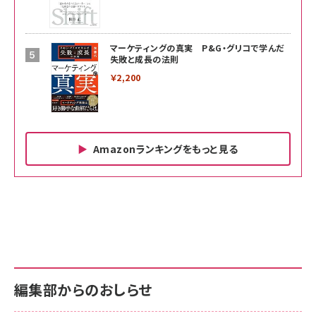
マーケティングの真実 P&G・グリコで学んだ
失敗と成長の法則
￥2,200
Amazonランキングをもっと見る
Amazon ビジネス・経済関連書籍 の売れ筋ランキン
Amazon 家電＆カメラ の売れ筋ランキング
Amazon パソコン・周辺機器 の売れ筋ランキング
グ
更新日時：2026/06/26 19:00
更新日時：2026/06/26 19:00
更新日時：2026/06/26 19:00
anan(アンアン)2026/07/01号 No.2501[魅せる
KIOXIA(キオクシア) 旧東芝メモリ microSD
KIOXIA(キオクシア) 旧東芝メモリ microSD
カラダ2026／宮舘涼太]
128GB UHS-I Class10 (最大読出速度
128GB UHS-I Class10 (最大読出速度
100MB/s) Nintendo Switch動作確認済 国内
100MB/s) Nintendo Switch動作確認済 国内
￥880
サポート正規品 メーカー保証5年 KLMEA128G
サポート正規品 メーカー保証5年 KLMEA128G
￥2,680
￥2,680
編集部からのおしらせ
anan(アンアン)2026/06/24号 No.2500増刊
スペシャルエディション[王道エンタメの矜持／
NIMASO ガラスフィルム iPhone 17 用 保護フィ
Amazon eギフトカード - Amazonロゴ - クラ