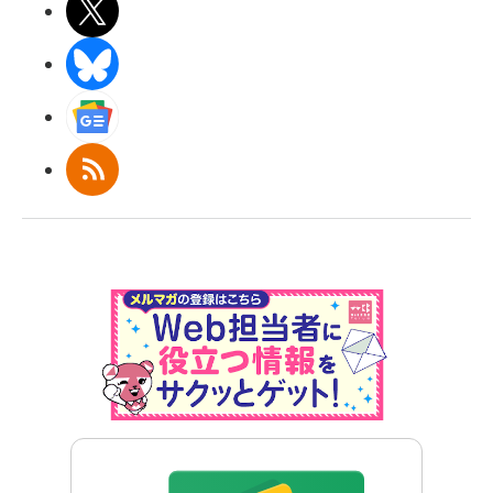
X(エックス)
BlueSky
Googleニュース
RSS