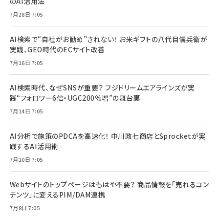
のAI活用法
7月28日 7:05
AI検索で“自社がお勧め”されない！ お米ギフトの八代目儀兵衛が
実践、GEO時代のECサイト改善
7月16日 7:05
AI検索時代、なぜSNSが重要？ フジドリームエアラインズが実
践“フォロワー6倍・UGC200％増”の舞台裏
7月14日 7:05
AI分析で施策のPDCAを高速化！ 中川政七商店とSprocketが実
践するAI活用術
7月10日 7:05
Webサイトのトップページはもはや不要？ 商品情報を「売れるコン
テンツ」に変えるPIM/DAM連携
7月8日 7:05