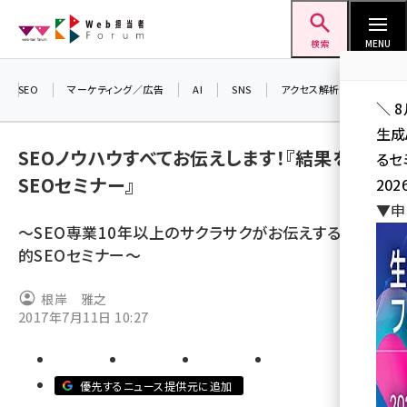
メ
Web担当者Forum
イ
検索
MENU
ン
コ
SEO
マーケティング／広告
AI
SNS
アクセス解析／データ分析
＼ 
ン
生成
テ
SEOノウハウすべてお伝えします！『結果を出す
るセ
ン
SEOセミナー』
202
ツ
seo (3526)
▼申
に
～SEO専業10年以上のサクラサクがお伝えする、実践
ai (2807)
移
的SEOセミナー～
動
youtube (2434)
根岸 雅之
note (2312)
2017年7月11日 10:27
セミナー (2307)
z世代 (1622)
優先するニュース提供元に追加
meo (1275)