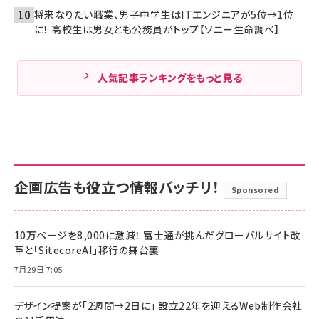
将来なりたい職業、男子中学生はITエンジニアが5位→1位
に！ 高校生は男女とも公務員がトップ【ソニー生命調べ】
人気記事ランキングをもっと見る
企画広告も役立つ情報バッチリ！
Sponsored
10万ページを8,000に激減！ 富士通が挑んだグローバルサイト改
革と「SitecoreAI」移行の舞台裏
7月29日 7:05
デザイン提案が「2週間→2日に」 設立22年を迎えるWeb制作会社