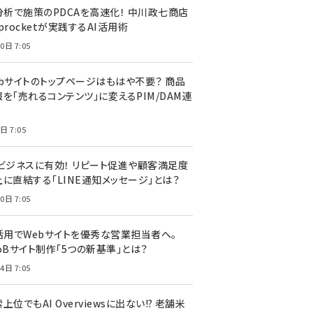
I分析で施策のPDCAを高速化！ 中川政七商店
procketが実践するAI活用術
0日 7:05
ebサイトのトップページはもはや不要？ 商品
を「売れるコンテンツ」に変えるPIM/DAM連
日 7:05
Cビジネスに有効！ リピート促進や顧客満足度
上に直結する「LINE通知メッセージ」とは？
0日 7:05
I活用でWebサイトを優秀な営業担当者へ。
oBサイト制作「5つの新基準」とは？
4日 7:05
上位でもAI Overviewsに出ない!? 老舗米