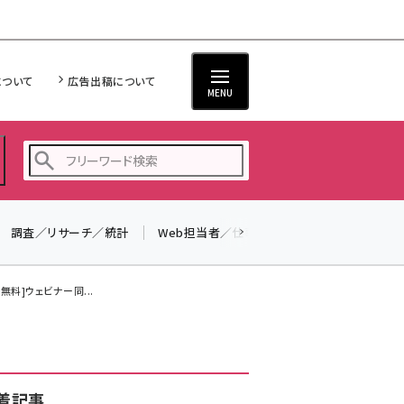
について
広告出稿について
MENU
調査／リサーチ／統計
Web担当者／仕事
法律／標準規格
seo (3523)
ai (2804)
料]ウェビナー同...
youtube (2429)
note (2312)
セミナー (2303)
着記事