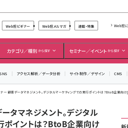
Forum
Web担
Web担ビギナー
Web担メルマガ
連載・特集
＼ 読者アンケートにご協力ください ／
7月24日で創刊20周年。ご回答者には抽選でプレゼントを
カテゴリ／種別
セミナー／イベント
から探す
から探す
差し上げます！
▼アンケートページはこちらから▼
SNS
アクセス解析／データ分析
サイト制作／デザイン
CMS
ミナー 顧客データマネジメント。デジタルマーケティングでの実行ポイントは？BtoB企業向け[無
データマネジメント。デジタル
ポイントは？BtoB企業向け
新