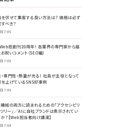
z世代 (1622)
格を伏せて集客する良い方法は？ 価格は必ず
meo (1275)
載すべき？
llmo (1161)
日 7:05
・Web担創刊20周年！ 各業界の専門家から届
お祝いコメント（SEO編）
日 7:05
性・専門性・熱量が光る！ 社員が主役となって
果を上げているSNS好事例
日 7:05
と機械の両方に読まれるための「アクセシビリ
ィツリー」／AIに自社ブランドは表示されてい
すか？【Web担当者向け講演】
日 7:04