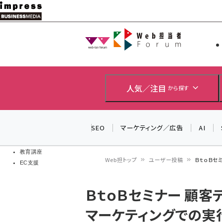
メ
イ
Web担当者
Web担当者
ン
EC担当者
コ
製品導入
ン
企業IT
ソフト開発
テ
人気／注目
から探す
IoT・AI
ン
DCクラウド
研究・調査
ツ
SEO
マーケティング／広告
AI
エネルギー
に
ドローン
移
教育講座
Web担トップ
ユーザー投稿
ＢｔｏＢセ
EC支援
動
パ
ＢｔｏＢセミナー 顧客
ン
マーケティングでの実行
く