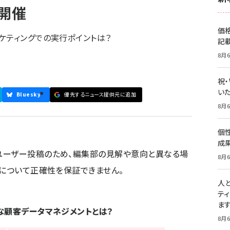
時開催
価
ケティングでの実行ポイントは？
記
8月6
祝
いた
Bluesky
優先するニュース提供元に追加
8月6
個
成
ユーザー投稿のため、編集部の見解や意向と異なる場
8月6
容について正確性を保証できません。
人
テ
ま
な顧客データマネジメントとは？
8月6