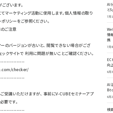
ございます。
A
とS
てマーケティング活動に使用します。個人情報の取り
7月1
ーポリシーをご参照ください。
聴のご注意
W
情報
携
ヤーのバージョンが古いと、 閲覧できない場合がござ
7月8
ェックサイトで 利用に問題が無いことご確認ください。
E
----------------
向
e.com/checker/
6月3
----------------
A
Bt
でもご受講いただけますが、 事前にV-CUBEセミナーアプ
6月2
が必要です。
----------------
検索