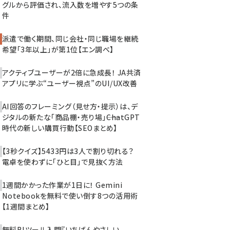
グルから評価され、流入数を増やす5つの条
件
派遣で働く期間、同じ会社・同じ職場を継続
希望「3年以上」が第1位【エン調べ】
アクティブユーザーが2倍に急成長！ JA共済
アプリに学ぶ“ユーザー視点”のUI/UX改善
AI回答のフレーミング（見せ方・提示）は、デ
ジタルの新たな「商品棚・売り場」――ChatGPT
時代の新しい購買行動【SEOまとめ】
【3秒クイズ】5433円は3人で割り切れる？
電卓を使わずに「ひと目」で見抜く方法
1週間かかった作業が1日に！ Gemini
Notebookを無料で使い倒す8つの活用術
【1週間まとめ】
無料BIツール入門『いちばんやさしい