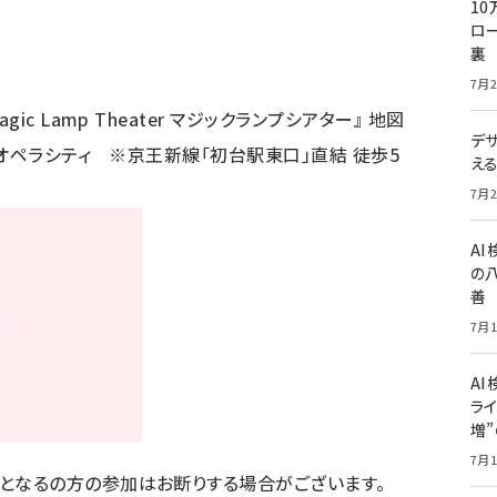
10
ロー
裏
7月2
ic Lamp Theater マジックランプシアター』
地図
デ
京オペラシティ ※京王新線「初台駅東口」直結 徒歩5
え
7月2
A
の
善
7月1
AI
ライ
増
7月1
となるの方の参加はお断りする場合がございます。