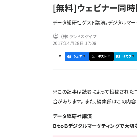
[無料]ウェビナー同
ず
データ総研社ゲスト講演。デジタルマー
（株）ランドスケイプ
2017年4月28日 17:08
シェア
ポスト
はてブ
※この記事は読者によって投稿された
合があります。 また、編集部はこの内
データ総研社講演
ＢｔｏＢデジタ
ルマーケティングで大切