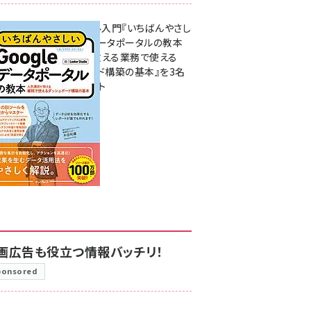
無料BIツール入門『いちばんやさし
いGoogleデータポータルの教本
人気講師が教える業務で使える
ダッシュボード構築の基本』を3名
様にプレゼント
7月31日 10:00
画広告も役立つ情報バッチリ！
ponsored