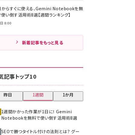
からすぐに使える、Gemini Notebookを無
で使い倒す活用術8選【週間ランキング】
日 8:00
新着記事をもっと見る
気記事トップ10
昨日
1週間
1か月
1週間かかった作業が1日に！ Gemini
Notebookを無料で使い倒す活用術8選
SEOで勝つタイトル付けの法則とは？ グー