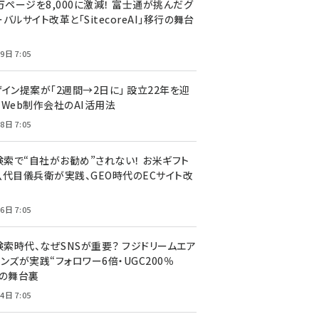
万ページを8,000に激減！ 富士通が挑んだグ
バルサイト改革と「SitecoreAI」移行の舞台
9日 7:05
ザイン提案が「2週間→2日に」 設立22年を迎
るWeb制作会社のAI活用法
8日 7:05
I検索で“自社がお勧め”されない！ お米ギフト
八代目儀兵衛が実践、GEO時代のECサイト改
6日 7:05
検索時代、なぜSNSが重要？ フジドリームエア
ンズが実践“フォロワー6倍・UGC200％
”の舞台裏
4日 7:05