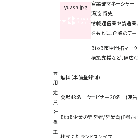
営業部マネージャー
湯浅 将史
情報通信業や製造業
をもとに、企業のデー
BtoB市場開拓マー
構築支援など、幅広く
費
無料（事前登録制）
用
定
会場48名 ウェビナー20名 (満
員
対
BtoB企業の経営者/営業責任者/
象
主
株式会社ランドスケイプ