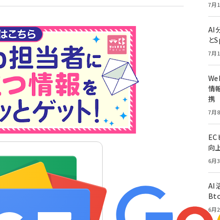
7月1
A
とS
7月1
W
情報
携
7月8
E
向
6月3
A
Bt
6月2