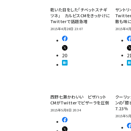
乾いた目をした「チベットスナギ
サントリ
ツネ」 カルピスCMをきっかけに
Twit
Twitterで話題急増
散も味
2015年4月28日 23:07
2015年4月
20
2
西野七瀬かわいい ピザハット
クーリッ
CMがTwitterでピザーラを圧倒
ンの「膝
7.23％
2015年5月8日 20:34
2015年5月