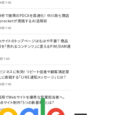
4日 7:05
I分析で施策のPDCAを高速化！ 中川政七商店
procketが実践するAI活用術
0日 7:05
ebサイトのトップページはもはや不要？ 商品
を「売れるコンテンツ」に変えるPIM/DAM連
日 7:05
Cビジネスに有効！ リピート促進や顧客満足度
上に直結する「LINE通知メッセージ」とは？
0日 7:05
I活用でWebサイトを優秀な営業担当者へ。
oBサイト制作「5つの新基準」とは？
4日 7:05