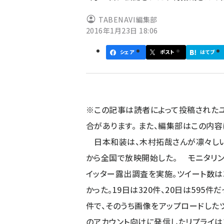
ず
TABENAVI編集部
2016年1月23日 18:06
シェア
ポスト
はてブ
※この記事は読者によって投稿された
合があります。 また、編集部はこの内
日本和装は、木村拓哉さんが凛々しい和
から全国で放映開始した。 モニタリ
イッター露出調査を実施。ツイート数は3
かった。19日は320件、20日は595件
件で、そのうち画像をアップロードしたツ
のアカウント向けに発信したリプライは1