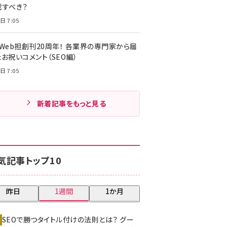
載すべき？
日 7:05
・Web担創刊20周年！ 各業界の専門家から届
お祝いコメント（SEO編）
日 7:05
新着記事をもっと見る
気記事トップ10
昨日
1週間
1か月
SEOで勝つタイトル付けの法則とは？ グー