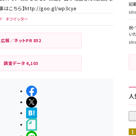
記
事はこちら】
http://goo.gl/wp3cye
8月6
ド
#ツイッター
祝
いた
広報／ネットPR
852
8月6
調査データ
4,103
シェアする
人
ポストする
>ブクマする
noteで書く