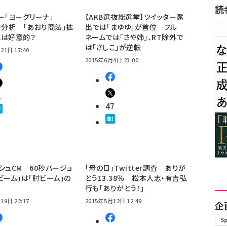
読
ー「ヨーグリーナ」
【AKB選抜総選挙】ツイッター露
ter分析 「あおり商法」拡
出では「まゆゆ」が首位 フル
には好意的？
ネームでは「さや姉」、RT除外で
は「さしこ」が逆転
21日 17:40
2015年6月4日 23:00
1
47
シュCM 60秒バージョ
「母の日」Twitter調査 ありが
ビーム」は「肘ビーム」の
とう13.38％ 松本人志・有吉弘
行も「ありがとう！」
19日 22:17
2015年5月12日 12:49
企
S