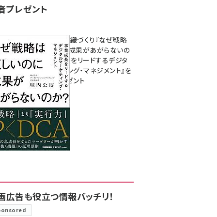
者プレゼント
成果を生む組織づくり『なぜ戦略
は正しいのに成果があがらないの
か？ 事業成長をリードするデジタ
ルマーケティング・マネジメント』を
3名様にプレゼント
8月7日 10:00
画広告も役立つ情報バッチリ！
ponsored