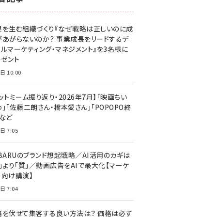
z世代 (1623)
果を生む組織づくり『なぜ戦略は正しいのに成
meo (1277)
があがらないのか？ 事業成長をリードするデ
llmo (1166)
タルマーケティング・マネジメント』を3名様に
レゼント
日 10:00
ットミーム振り返り・2026年7月】「映画ちい
」「佐藤二朗さん・橋本愛さん」「POPOPO終
」など
日 7:05
UBARUのブランド想起戦略／AI活用のカギは
量」より「質」／動画広告をAIで最大化【マーケ
ー向け講演】
日 7:04
格を伏せて集客する良い方法は？ 価格は必ず