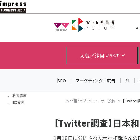
メ
イ
Web担当者
Web担当者
ン
EC担当者
コ
製品導入
ン
企業IT
ソフト開発
テ
人気／注目
から探す
IoT・AI
ン
DCクラウド
研究・調査
ツ
SEO
マーケティング／広告
AI
エネルギー
に
ドローン
移
教育講座
Web担トップ
ユーザー投稿
【Twit
EC支援
動
パ
【Twitter調査】
ン
く
1月18日に公開された木村拓哉さんの