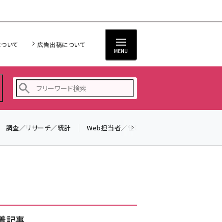
について
広告出稿について
MENU
調査／リサーチ／統計
Web担当者／仕事
法律／標準規格
seo (3528)
ai (2811)
youtube (2439)
note (2315)
セミナー (2308)
着記事