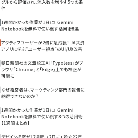
グルから評価され、流入数を増やす5つの条
件
1週間かかった作業が1日に！ Gemini
Notebookを無料で使い倒す活用術8選
アクティブユーザーが2倍に急成長！ JA共済
アプリに学ぶ“ユーザー視点”のUI/UX改善
朝日新聞社の文章校正AI「Typoless」がブ
ラウザ「Chrome」と「Edge」上でも校正が
可能に
なぜ経営者は、マーケティング部門の報告に
納得できないのか？
1週間かかった作業が1日に！ Gemini
Notebookを無料で使い倒す8つの活用術
【1週間まとめ】
デザイン提案が「2週間→2日に」 設立22年