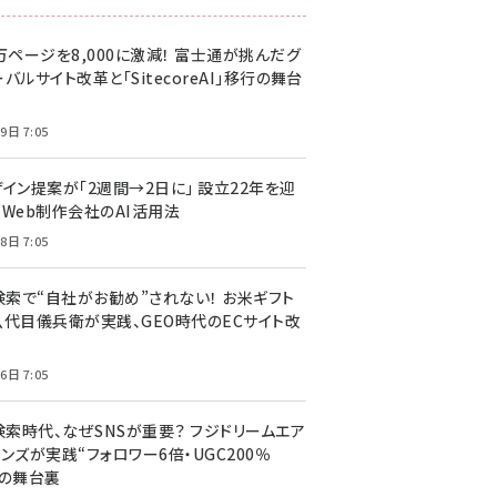
万ページを8,000に激減！ 富士通が挑んだグ
バルサイト改革と「SitecoreAI」移行の舞台
9日 7:05
ザイン提案が「2週間→2日に」 設立22年を迎
るWeb制作会社のAI活用法
8日 7:05
I検索で“自社がお勧め”されない！ お米ギフト
八代目儀兵衛が実践、GEO時代のECサイト改
6日 7:05
検索時代、なぜSNSが重要？ フジドリームエア
ンズが実践“フォロワー6倍・UGC200％
”の舞台裏