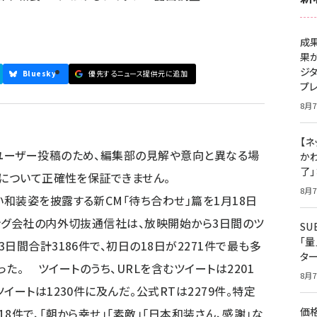
成
果
ジ
Bluesky
優先するニュース提供元に追加
プ
8月7
【ネ
ユーザー投稿のため、編集部の見解や意向と異なる場
かわ
了
容について正確性を保証できません。
8月7
装姿を披露する新CM「待ち合わせ」篇を1月18日
ング会社の内外切抜通信社は、放映開始から3日間のツ
S
「
日間合計3186件で、初日の18日が2271件で最も多
タ
だった。 ツイートのうち、URLを含むツイートは2201
8月7
イートは1230件に及んだ。公式RTは2279件。特定
価
8件で、「朝から幸せ」「素敵」「日本和装さん、感謝」な