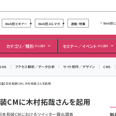
Forum
Web担
Web担ビギナー
Web担メルマガ
連載・特集
カテゴリ／種別
セミナー／イベント
から探す
から探す
SNS
アクセス解析／データ分析
サイト制作／デザイン
CMS
ter調査】日本和装CMに木村拓哉さんを起用
日本和装CMに木村拓哉さんを起用
日本和装CMにおけるツイッター露出調査
新