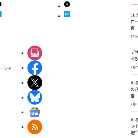
10
ロー
裏
7月2
デ
メルマガ
え
Facebook
7月2
ーシャ
X(エックス)
A
の
善
BlueSky
7月1
Googleニュース
AI
ライ
RSS
増