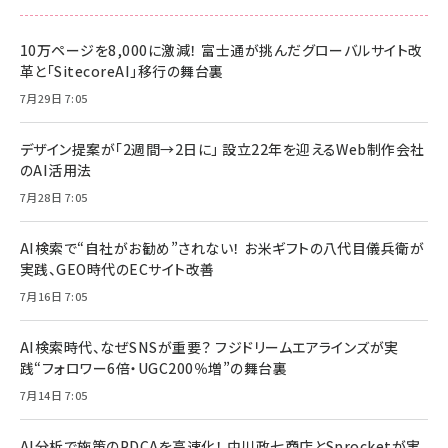
10万ページを8,000に激減！ 富士通が挑んだグローバルサイト改
革と「SitecoreAI」移行の舞台裏
7月29日 7:05
デザイン提案が「2週間→2日に」 設立22年を迎えるWeb制作会社
のAI活用法
7月28日 7:05
AI検索で“自社がお勧め”されない！ お米ギフトの八代目儀兵衛が
実践、GEO時代のECサイト改善
7月16日 7:05
AI検索時代、なぜSNSが重要？ フジドリームエアラインズが実
践“フォロワー6倍・UGC200％増”の舞台裏
7月14日 7:05
AI分析で施策のPDCAを高速化！ 中川政七商店とSprocketが実