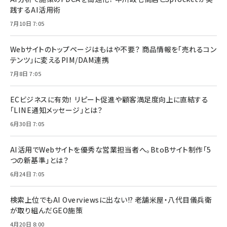
践するAI活用術
7月10日 7:05
Webサイトのトップページはもはや不要？ 商品情報を「売れるコン
テンツ」に変えるPIM/DAM連携
7月8日 7:05
ECビジネスに有効！ リピート促進や顧客満足度向上に直結する
「LINE通知メッセージ」とは？
6月30日 7:05
AI活用でWebサイトを優秀な営業担当者へ。BtoBサイト制作「5
つの新基準」とは？
6月24日 7:05
検索上位でもAI Overviewsに出ない!? 老舗米屋・八代目儀兵衛
が取り組んだGEO施策
4月20日 8:00