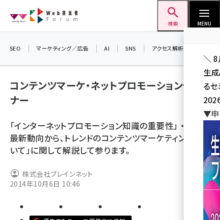
メ
Web担当者Forum
イ
検索
MENU
ン
コ
SEO
マーケティング／広告
AI
SNS
アクセス解析／データ分析
＼ 
ン
生成
テ
コンテンツマーケ・ネットプロモーションセミ
るセ
ン
ナー
202
ツ
seo (3532)
▼申
に
「インターネットプロモーション知識の重要性」 ・「SEO
ai (2814)
移
最新動向から、トレンドのコンテンツマーケティングにつ
動
youtube (2441)
いて」に関して解説して参ります。
note (2317)
株式会社ブレインネット
セミナー (2310)
2014年10月6日 10:46
z世代 (1623)
meo (1277)