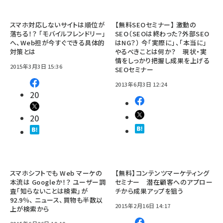
スマホ対応しないサイトは順位が
【無料SEOセミナー】 激動の
落ちる！？ 「モバイルフレンドリー」
SEO（SEOは終わった？外部SEO
へ、Web担が今すぐできる具体的
はNG？） 今「実際に」、「本当に」
対策とは
やるべきことは何か？ 現状・実
情をしっかり把握し成果を上げる
2015年3月3日 15:36
SEOセミナー
2013年6月3日 12:24
20
20
スマホシフトでも Web マーケの
【無料】コンテンツマーケティング
本流は Googleか！？ ユーザー調
セミナー 潜在顧客へのアプロー
査「知らないことは検索」が
チから成果アップを狙う
92.9％、 ニュース、買物も半数以
2015年2月16日 14:17
上が検索から