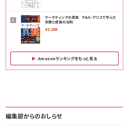
マーケティングの真実 P&G・グリコで学んだ
失敗と成長の法則
￥2,200
Amazonランキングをもっと見る
Amazon ビジネス・経済関連書籍 の売れ筋ランキン
Amazon 家電＆カメラ の売れ筋ランキング
Amazon パソコン・周辺機器 の売れ筋ランキング
グ
更新日時：2026/06/26 19:00
更新日時：2026/06/26 19:00
更新日時：2026/06/26 19:00
anan(アンアン)2026/07/01号 No.2501[魅せる
KIOXIA(キオクシア) 旧東芝メモリ microSD
KIOXIA(キオクシア) 旧東芝メモリ microSD
カラダ2026／宮舘涼太]
128GB UHS-I Class10 (最大読出速度
128GB UHS-I Class10 (最大読出速度
100MB/s) Nintendo Switch動作確認済 国内
100MB/s) Nintendo Switch動作確認済 国内
￥880
サポート正規品 メーカー保証5年 KLMEA128G
サポート正規品 メーカー保証5年 KLMEA128G
￥2,680
￥2,680
編集部からのおしらせ
anan(アンアン)2026/06/24号 No.2500増刊
スペシャルエディション[王道エンタメの矜持／
NIMASO ガラスフィルム iPhone 17 用 保護フィ
Amazon eギフトカード - Amazonロゴ - クラ