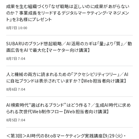
BTS]
ルム 強化ガラス 耐衝撃 高透過率 指紋防止 貼りや
シック
すい ガイド枠付き いPhone17 (6.3インチ) 対応
成果を生む組織づくり『なぜ戦略は正しいのに成果があがらない
￥1,100
￥5,000
2枚セット DSP25F1698
のか？ 事業成長をリードするデジタルマーケティング・マネジメン
￥1,599
ト』を3名様にプレゼント
anan(アンアン)2026/07/08号 No.2502[2026
Anker PowerLine III Flow USB-C & USB-C
年後半、あなたの恋と運命／山田涼介]
【New】Amazon Fire TV Stick HD | 手軽にスト
ケーブル Anker絡まないケーブル 240W 結束バン
8月7日 10:00
リーミングをはじめよう | ストリーミングメディアプ
ド付き USB PD対応 シリコン素材採用 iPhone
￥880
レイヤー
17 / 16 / 15 / Galaxy iPad Pro MacBook
￥1,890
Pro/Air 各種対応 (1.8m ミッドナイトブラック)
SUBARUのブランド想起戦略／AI活用のカギは「量」より「質」／動
￥6,980
画広告をAIで最大化【マーケター向け講演】
ママ投資家が育休中に１億貯めた株式投資
アサヒ飲料 モンスター エナジー 355ml×24本
￥1,870
8月7日 7:04
Anker Soundcore P31i (Bluetooth 6.1) 【完
￥4,192
全ワイヤレスイヤホン/アクティブノイズキャンセリ
ング/マルチポイント接続 / 最大50時間再生 / PSE
人と機械の両方に読まれるための「アクセシビリティツリー」／AI
組織の成果を最大化する ルールのデザイン
技術基準適合】ブラック
￥5,990
サッポロ 生ビール 黒ラベル 350ml 缶 24本 ビー
に自社ブランドは表示されていますか？【Web担当者向け講演】
￥1,980
ル ケース買い【6/30応募〆切! 黒ラベルビヤセラー
8月6日 7:04
キャンペーン】
Anker PowerLine III Flow USB-C & USB-C
ケーブル Anker絡まないケーブル 240W 結束バン
￥4,857
ド付き USB PD対応 シリコン素材採用 iPhone
AI検索時代“選ばれるブランド”はどう作る？／生成AI時代に求め
Amazonランキングをもっと見る
17 / 16 / 15 / Galaxy iPad Pro MacBook
￥1,890
られる次世代Web制作フロー【Web担当者向け講演】
Pro/Air 各種対応 (1.8m ミッドナイトブラック)
Amazonランキングをもっと見る
8月5日 7:04
Amazonランキングをもっと見る
＜第3回＞AI時代のBtoBマーケティング実践講座【9/29（火）・