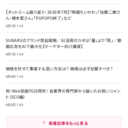
【ネットミーム振り返り・2026年7月】「映画ちいかわ」「佐藤二朗さ
ん・橋本愛さん」「POPOPO終了」など
8月7日 7:05
SUBARUのブランド想起戦略／AI活用のカギは「量」より「質」／動
画広告をAIで最大化【マーケター向け講演】
8月7日 7:04
価格を伏せて集客する良い方法は？ 価格は必ず記載すべき？
8月6日 7:05
祝・Web担創刊20周年！ 各業界の専門家から届いたお祝いコメン
ト（SEO編）
8月6日 7:05
新着記事をもっと見る