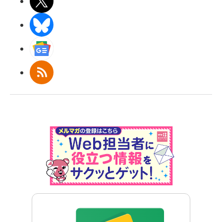
X(エックス)
BlueSky
Googleニュース
RSS