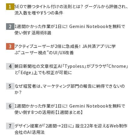
SEOで勝つタイトル付けの法則とは？ グーグルから評価され、
流入数を増やす5つの条件
1週間かかった作業が1日に！ Gemini Notebookを無料で
使い倒す活用術8選
アクティブユーザーが2倍に急成長！ JA共済アプリに学
ぶ“ユーザー視点”のUI/UX改善
朝日新聞社の文章校正AI「Typoless」がブラウザ「Chrome」
と「Edge」上でも校正が可能に
なぜ経営者は、マーケティング部門の報告に納得できないの
か？
1週間かかった作業が1日に！ Gemini Notebookを無料で
使い倒す8つの活用術【1週間まとめ】
デザイン提案が「2週間→2日に」 設立22年を迎えるWeb制作
会社のAI活用法