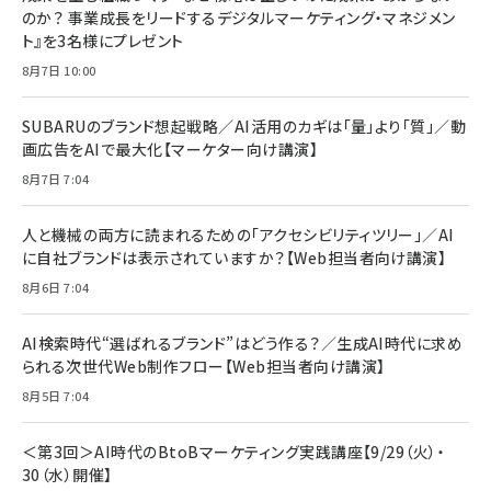
￥1,100
￥5,000
2枚セット DSP25F1698
のか？ 事業成長をリードするデジタルマーケティング・マネジメン
￥1,599
ト』を3名様にプレゼント
anan(アンアン)2026/07/08号 No.2502[2026
Anker PowerLine III Flow USB-C & USB-C
年後半、あなたの恋と運命／山田涼介]
【New】Amazon Fire TV Stick HD | 手軽にスト
ケーブル Anker絡まないケーブル 240W 結束バン
8月7日 10:00
リーミングをはじめよう | ストリーミングメディアプ
ド付き USB PD対応 シリコン素材採用 iPhone
￥880
レイヤー
17 / 16 / 15 / Galaxy iPad Pro MacBook
￥1,890
Pro/Air 各種対応 (1.8m ミッドナイトブラック)
SUBARUのブランド想起戦略／AI活用のカギは「量」より「質」／動
￥6,980
画広告をAIで最大化【マーケター向け講演】
ママ投資家が育休中に１億貯めた株式投資
アサヒ飲料 モンスター エナジー 355ml×24本
￥1,870
8月7日 7:04
Anker Soundcore P31i (Bluetooth 6.1) 【完
￥4,192
全ワイヤレスイヤホン/アクティブノイズキャンセリ
ング/マルチポイント接続 / 最大50時間再生 / PSE
人と機械の両方に読まれるための「アクセシビリティツリー」／AI
組織の成果を最大化する ルールのデザイン
技術基準適合】ブラック
￥5,990
サッポロ 生ビール 黒ラベル 350ml 缶 24本 ビー
に自社ブランドは表示されていますか？【Web担当者向け講演】
￥1,980
ル ケース買い【6/30応募〆切! 黒ラベルビヤセラー
8月6日 7:04
キャンペーン】
Anker PowerLine III Flow USB-C & USB-C
ケーブル Anker絡まないケーブル 240W 結束バン
￥4,857
ド付き USB PD対応 シリコン素材採用 iPhone
AI検索時代“選ばれるブランド”はどう作る？／生成AI時代に求め
Amazonランキングをもっと見る
17 / 16 / 15 / Galaxy iPad Pro MacBook
￥1,890
られる次世代Web制作フロー【Web担当者向け講演】
Pro/Air 各種対応 (1.8m ミッドナイトブラック)
Amazonランキングをもっと見る
8月5日 7:04
Amazonランキングをもっと見る
＜第3回＞AI時代のBtoBマーケティング実践講座【9/29（火）・
30（水）開催】