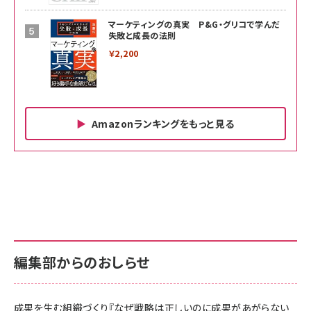
マーケティングの真実 P&G・グリコで学んだ
失敗と成長の法則
￥2,200
Amazonランキングをもっと見る
Amazon ビジネス・経済関連書籍 の売れ筋ランキン
Amazon 家電＆カメラ の売れ筋ランキング
Amazon パソコン・周辺機器 の売れ筋ランキング
グ
更新日時：2026/06/26 19:00
更新日時：2026/06/26 19:00
更新日時：2026/06/26 19:00
anan(アンアン)2026/07/01号 No.2501[魅せる
KIOXIA(キオクシア) 旧東芝メモリ microSD
KIOXIA(キオクシア) 旧東芝メモリ microSD
カラダ2026／宮舘涼太]
128GB UHS-I Class10 (最大読出速度
128GB UHS-I Class10 (最大読出速度
100MB/s) Nintendo Switch動作確認済 国内
100MB/s) Nintendo Switch動作確認済 国内
￥880
サポート正規品 メーカー保証5年 KLMEA128G
サポート正規品 メーカー保証5年 KLMEA128G
￥2,680
￥2,680
編集部からのおしらせ
anan(アンアン)2026/06/24号 No.2500増刊
スペシャルエディション[王道エンタメの矜持／
NIMASO ガラスフィルム iPhone 17 用 保護フィ
Amazon eギフトカード - Amazonロゴ - クラ
BTS]
ルム 強化ガラス 耐衝撃 高透過率 指紋防止 貼りや
シック
すい ガイド枠付き いPhone17 (6.3インチ) 対応
成果を生む組織づくり『なぜ戦略は正しいのに成果があがらない