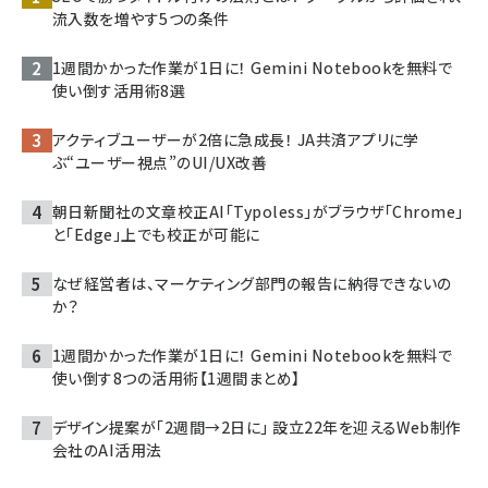
流入数を増やす5つの条件
1週間かかった作業が1日に！ Gemini Notebookを無料で
使い倒す活用術8選
アクティブユーザーが2倍に急成長！ JA共済アプリに学
ぶ“ユーザー視点”のUI/UX改善
朝日新聞社の文章校正AI「Typoless」がブラウザ「Chrome」
と「Edge」上でも校正が可能に
なぜ経営者は、マーケティング部門の報告に納得できないの
か？
1週間かかった作業が1日に！ Gemini Notebookを無料で
使い倒す8つの活用術【1週間まとめ】
デザイン提案が「2週間→2日に」 設立22年を迎えるWeb制作
会社のAI活用法