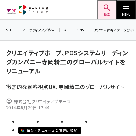
メ
Web担当者Forum
イ
検索
MENU
ン
コ
SEO
マーケティング／広告
AI
SNS
アクセス解析／データ分析
＼ 
ン
生成
テ
クリエイティブホープ、POSシステムリーディン
るセ
ン
グカンパニー寺岡精工のグローバルサイトを
20
ツ
seo (3538)
リニューアル
▼
に
ai (2820)
移
徹底的な顧客視点UX、寺岡精工のグローバルサイト
動
youtube (2444)
株式会社クリエイティブホープ
note (2322)
2014年6月20日 12:44
セミナー (2315)
z世代 (1629)
優先するニュース提供元に追加
meo (1281)