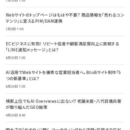
Webサイトのトップページはもはや不要？ 商品情報を「売れるコン
テンツ」に変えるPIM/DAM連携
7月8日 7:05
ECビジネスに有効！ リピート促進や顧客満足度向上に直結する
「LINE通知メッセージ」とは？
6月30日 7:05
AI活用でWebサイトを優秀な営業担当者へ。BtoBサイト制作「5
つの新基準」とは？
6月24日 7:05
検索上位でもAI Overviewsに出ない!? 老舗米屋・八代目儀兵衛
が取り組んだGEO施策
4月20日 8:00
明太子の「やまや」に聞く、マーケティングから店舗・採用まで広が