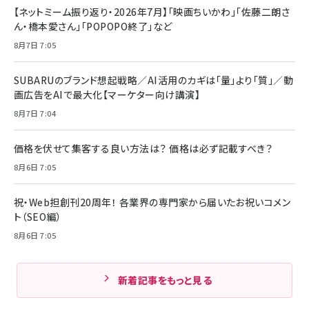
【ネットミーム振り返り・2026年7月】「映画ちいかわ」「佐藤二朗さ
ん・橋本愛さん」「POPOPO終了」など
8月7日 7:05
SUBARUのブランド想起戦略／AI活用のカギは「量」より「質」／動
画広告をAIで最大化【マーケター向け講演】
8月7日 7:04
価格を伏せて集客する良い方法は？ 価格は必ず記載すべき？
8月6日 7:05
祝・Web担創刊20周年！ 各業界の専門家から届いたお祝いコメン
ト（SEO編）
8月6日 7:05
新着記事をもっと見る