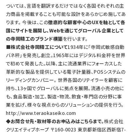
ついては、言語を翻訳するだけではなく各国それぞれの主
力商品を掲載することも可能な設計をあらかじめ施してあ
ります。 今後は、この
徹底的な顧客中心のUXを軸として各
国にサイトを展開し、Webを通じてグローバル企業として
の寺岡精工のブランド構築
を行います。
■株式会社寺岡精工について
1934年に「寺岡式敏感自動
バネ秤」を発売し創立。1965年にはデジタル料金秤を世界
で初めて発表した。以降、主に流通業界にフォーカスした
革新的な製品を提供している電子計量器、POSシステムの
リーディングカンパニー。 世界各国のリテイラーを顧客に
持ち、13ヶ国でグローバルに拠点を展開。流通小売の他に
も、食品製造・加工、製造・物流、飲食・専門店の分野に事
業を拡げ、様々な視点からのソリューションの提供を行う。
http://www.teraokaseiko.com
◆お問合せ先・取材等のお申込みはこちらまで。
株式会社
クリエイティブホープ 〒160-0023 東京都新宿区西新宿7-