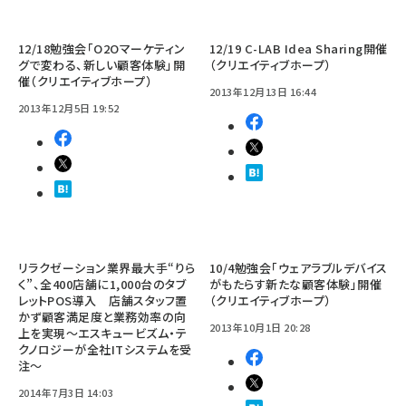
12/18勉強会「O2Oマーケティン
12/19 C-LAB Idea Sharing開催
グで変わる、新しい顧客体験」開
（クリエイティブホープ）
催（クリエイティブホープ）
2013年12月13日 16:44
2013年12月5日 19:52
リラクゼーション業界最大手“りら
10/4勉強会「ウェアラブルデバイス
く”、全400店舗に1,000台のタブ
がもたらす新たな顧客体験」開催
レットPOS導入 店舗スタッフ置
（クリエイティブホープ）
かず顧客満足度と業務効率の向
2013年10月1日 20:28
上を実現～エスキュービズム・テ
クノロジーが全社ITシステムを受
注～
2014年7月3日 14:03