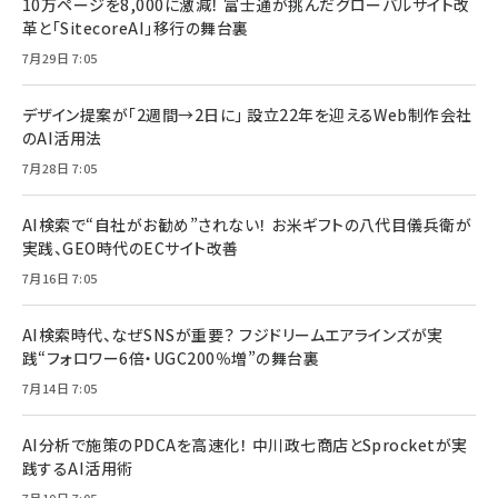
10万ページを8,000に激減！ 富士通が挑んだグローバルサイト改
革と「SitecoreAI」移行の舞台裏
7月29日 7:05
デザイン提案が「2週間→2日に」 設立22年を迎えるWeb制作会社
のAI活用法
7月28日 7:05
AI検索で“自社がお勧め”されない！ お米ギフトの八代目儀兵衛が
実践、GEO時代のECサイト改善
7月16日 7:05
AI検索時代、なぜSNSが重要？ フジドリームエアラインズが実
践“フォロワー6倍・UGC200％増”の舞台裏
7月14日 7:05
AI分析で施策のPDCAを高速化！ 中川政七商店とSprocketが実
践するAI活用術
7月10日 7:05