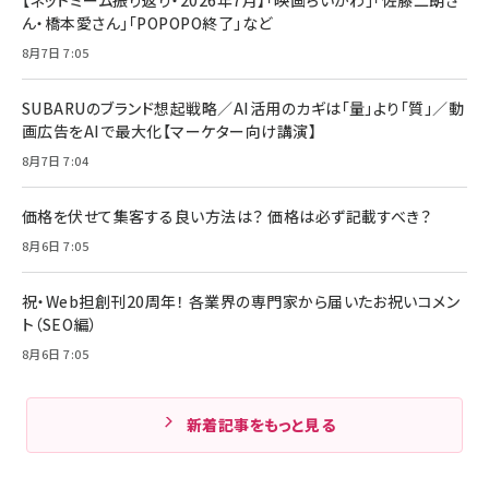
ん・橋本愛さん」「POPOPO終了」など
8月7日 7:05
SUBARUのブランド想起戦略／AI活用のカギは「量」より「質」／動
画広告をAIで最大化【マーケター向け講演】
8月7日 7:04
価格を伏せて集客する良い方法は？ 価格は必ず記載すべき？
8月6日 7:05
祝・Web担創刊20周年！ 各業界の専門家から届いたお祝いコメン
ト（SEO編）
8月6日 7:05
新着記事をもっと見る