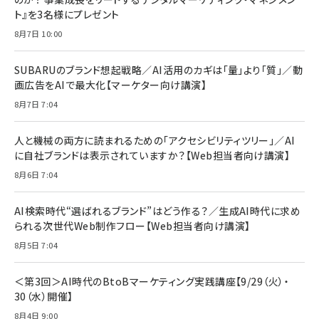
￥1,599
ト』を3名様にプレゼント
anan(アンアン)2026/07/08号 No.2502[2026
Anker PowerLine III Flow USB-C & USB-C
年後半、あなたの恋と運命／山田涼介]
【New】Amazon Fire TV Stick HD | 手軽にスト
ケーブル Anker絡まないケーブル 240W 結束バン
8月7日 10:00
リーミングをはじめよう | ストリーミングメディアプ
ド付き USB PD対応 シリコン素材採用 iPhone
￥880
レイヤー
17 / 16 / 15 / Galaxy iPad Pro MacBook
￥1,890
Pro/Air 各種対応 (1.8m ミッドナイトブラック)
SUBARUのブランド想起戦略／AI活用のカギは「量」より「質」／動
￥6,980
画広告をAIで最大化【マーケター向け講演】
ママ投資家が育休中に１億貯めた株式投資
アサヒ飲料 モンスター エナジー 355ml×24本
￥1,870
8月7日 7:04
Anker Soundcore P31i (Bluetooth 6.1) 【完
￥4,192
全ワイヤレスイヤホン/アクティブノイズキャンセリ
ング/マルチポイント接続 / 最大50時間再生 / PSE
人と機械の両方に読まれるための「アクセシビリティツリー」／AI
組織の成果を最大化する ルールのデザイン
技術基準適合】ブラック
￥5,990
サッポロ 生ビール 黒ラベル 350ml 缶 24本 ビー
に自社ブランドは表示されていますか？【Web担当者向け講演】
￥1,980
ル ケース買い【6/30応募〆切! 黒ラベルビヤセラー
8月6日 7:04
キャンペーン】
Anker PowerLine III Flow USB-C & USB-C
ケーブル Anker絡まないケーブル 240W 結束バン
￥4,857
ド付き USB PD対応 シリコン素材採用 iPhone
AI検索時代“選ばれるブランド”はどう作る？／生成AI時代に求め
Amazonランキングをもっと見る
17 / 16 / 15 / Galaxy iPad Pro MacBook
￥1,890
られる次世代Web制作フロー【Web担当者向け講演】
Pro/Air 各種対応 (1.8m ミッドナイトブラック)
Amazonランキングをもっと見る
8月5日 7:04
Amazonランキングをもっと見る
＜第3回＞AI時代のBtoBマーケティング実践講座【9/29（火）・
30（水）開催】
8月4日 9:00