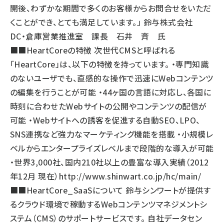
開後、わずかな期間で多くのお客様からお問合せをいただ
くことができ、とても満足しています。」 鈴与株式会社
DC・倉庫営業推進室 課長 石井 斉 氏
■■HeartCoreの特徴 次世代CMSと呼ばれる
「HeartCore」は、以下の特徴を持っています。 ・専門知識
のないユーザでも、直感的な操作で迅速にWebコンテンツ
の編集を行うことが可能 ・44ヶ国の言語に対応し、各国に
時刻に合わせたWebサイトの公開やコンテンツの配信が
可能 ・Webサイトへの誘客を促進する自動SEO、LPO、
SNS連携など強力なマーケティング機能を搭載 ・小規模レ
ベルからエンタープライズレベルまで段階的な導入が可能
・世界3,000社、国内210社以上の豊富な導入実績（2012
年12月 現在）
http://www.shinwart.co.jp/hc/main/
■■HeartCore_SaaSについて 鈴与シンワートが提供す
るクラウド環境で稼動するWebコンテンツマネジメントシ
ステム（CMS）のサポートサービスです。 自社データセン