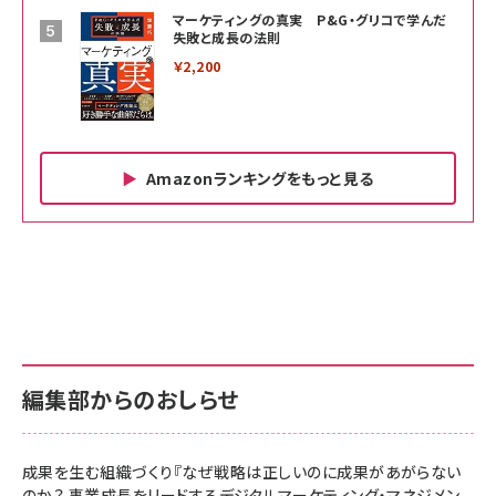
マーケティングの真実 P&G・グリコで学んだ
失敗と成長の法則
￥2,200
Amazonランキングをもっと見る
Amazon ビジネス・経済関連書籍 の売れ筋ランキン
Amazon 家電＆カメラ の売れ筋ランキング
Amazon パソコン・周辺機器 の売れ筋ランキング
グ
更新日時：2026/06/26 19:00
更新日時：2026/06/26 19:00
更新日時：2026/06/26 19:00
anan(アンアン)2026/07/01号 No.2501[魅せる
KIOXIA(キオクシア) 旧東芝メモリ microSD
KIOXIA(キオクシア) 旧東芝メモリ microSD
カラダ2026／宮舘涼太]
128GB UHS-I Class10 (最大読出速度
128GB UHS-I Class10 (最大読出速度
100MB/s) Nintendo Switch動作確認済 国内
100MB/s) Nintendo Switch動作確認済 国内
￥880
サポート正規品 メーカー保証5年 KLMEA128G
サポート正規品 メーカー保証5年 KLMEA128G
￥2,680
￥2,680
編集部からのおしらせ
anan(アンアン)2026/06/24号 No.2500増刊
スペシャルエディション[王道エンタメの矜持／
NIMASO ガラスフィルム iPhone 17 用 保護フィ
Amazon eギフトカード - Amazonロゴ - クラ
BTS]
ルム 強化ガラス 耐衝撃 高透過率 指紋防止 貼りや
シック
すい ガイド枠付き いPhone17 (6.3インチ) 対応
成果を生む組織づくり『なぜ戦略は正しいのに成果があがらない
￥1,100
￥5,000
2枚セット DSP25F1698
のか？ 事業成長をリードするデジタルマーケティング・マネジメン