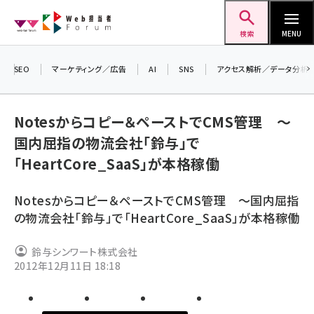
メ
Web担当者Forum
イ
検索
MENU
ン
コ
SEO
マーケティング／広告
AI
SNS
アクセス解析／データ分析
＼ 
ン
生成
テ
Notesからコピー＆ペーストでCMS管理 ～
るセ
ン
国内屈指の物流会社「鈴与」で
202
ツ
seo (3528)
「HeartCore_SaaS」が本格稼働
▼申
に
ai (2811)
移
Notesからコピー＆ペーストでCMS管理 ～国内屈指
動
youtube (2439)
の物流会社「鈴与」で「HeartCore_SaaS」が本格稼働
note (2315)
鈴与シンワート株式会社
セミナー (2308)
2012年12月11日 18:18
z世代 (1623)
meo (1277)