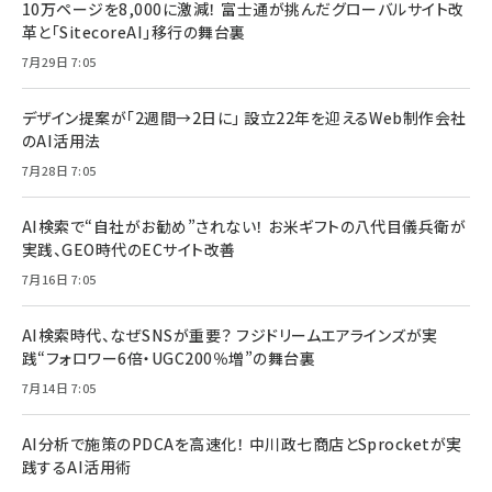
10万ページを8,000に激減！ 富士通が挑んだグローバルサイト改
革と「SitecoreAI」移行の舞台裏
7月29日 7:05
デザイン提案が「2週間→2日に」 設立22年を迎えるWeb制作会社
のAI活用法
7月28日 7:05
AI検索で“自社がお勧め”されない！ お米ギフトの八代目儀兵衛が
実践、GEO時代のECサイト改善
7月16日 7:05
AI検索時代、なぜSNSが重要？ フジドリームエアラインズが実
践“フォロワー6倍・UGC200％増”の舞台裏
7月14日 7:05
AI分析で施策のPDCAを高速化！ 中川政七商店とSprocketが実
践するAI活用術