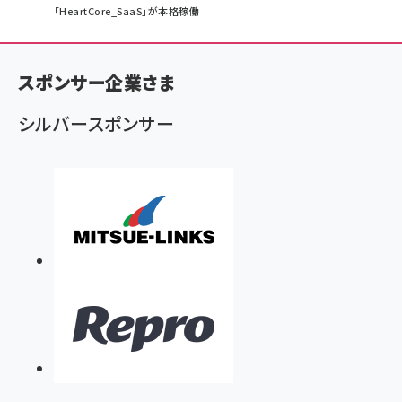
「HeartCore_SaaS」が本格稼働
ン
く
ず
スポンサー企業さま
シルバースポンサー