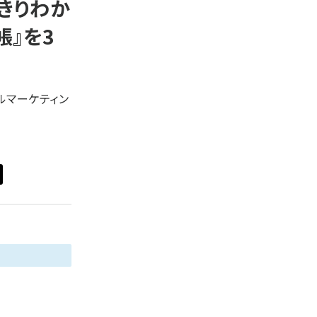
きりわか
z世代 (1617)
帳』を3
meo (1274)
llmo (1155)
ルマーケティン