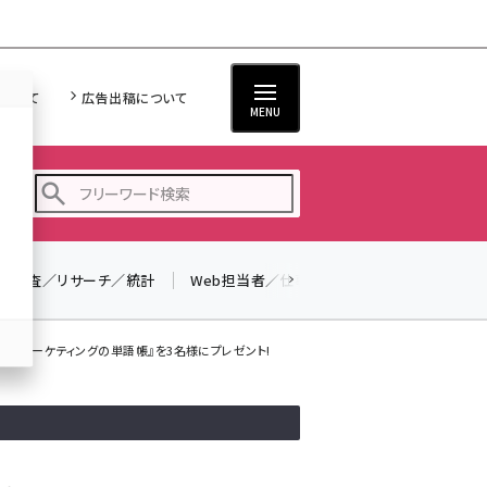
について
広告出稿について
MENU
調査／リサーチ／統計
Web担当者／仕事
法律／標準規格
seo (3516)
ai (2799)
タルマーケティングの単語帳』を3名様にプレゼント!
youtube (2420)
note (2308)
セミナー (2296)