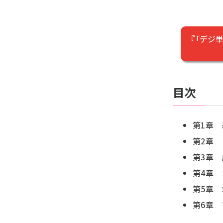
『「デジ
目次
第1章
第2章 
第3章
第4章 
第5章 
第6章 