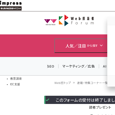
メ
イ
Web担当者
Web担当者
ン
EC担当者
コ
製品導入
ン
企業IT
ソフト開発
テ
人気／注目
から探す
IoT・AI
ン
DCクラウド
研究・調査
ツ
SEO
マーケティング／広告
AI
エネルギー
に
ドローン
移
教育講座
Web担トップ
連載・特集コーナー一覧
EC支援
動
パ
このフォームの受付は終了しまし
ン
読者プレゼント
く