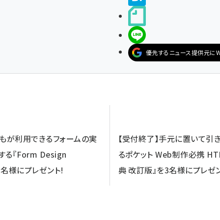
noteで書く
LINEで送る
優先するニュース提供元にW
誰もが利用できるフォームの実
【受付終了】手元に置いて引き
『Form Design
るポケット Web制作必携 HT
』を3名様にプレゼント!
典 改訂版』を3名様にプレゼン