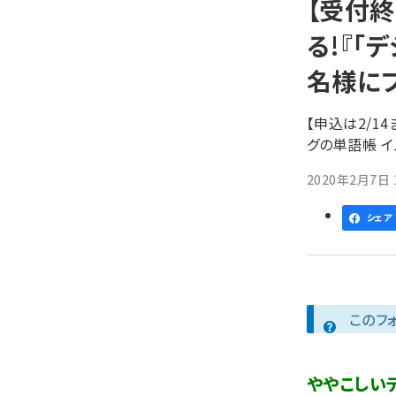
【受付
ず
る!『「
名様に
【申込は2/1
グの単語帳 イ
2020年2月7日 1
シェア
このフ
ややこしい