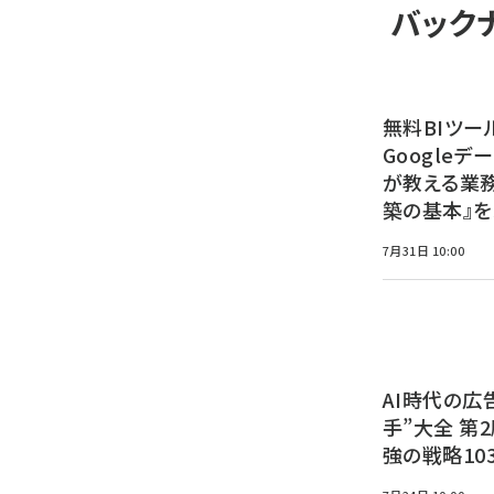
バック
無料BIツー
Google
が教える業
築の基本』を
7月31日 10:00
AI時代の広
手”大全 第
強の戦略10