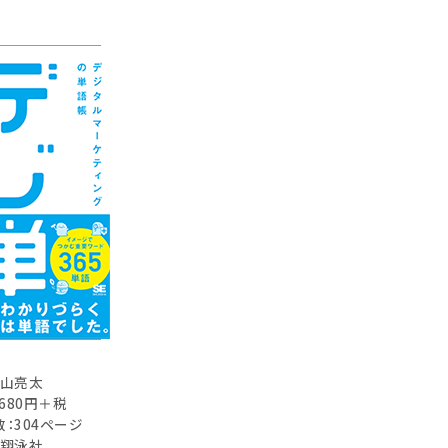
村山亮太
,680円＋税
：304ページ
：翔泳社