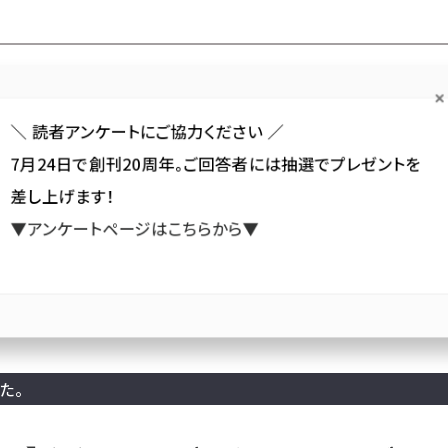
Forum
Web担
Web担ビギナー
Web担メルマガ
連載・特集
＼ 読者アンケートにご協力ください ／
7月24日で創刊20周年。ご回答者には抽選でプレゼントを
カテゴリ／種別
セミナー／イベント
から探す
から探す
差し上げます！
▼アンケートページはこちらから▼
SNS
アクセス解析／データ分析
サイト制作／デザイン
CMS
読者プレゼント
【受付終了】ややこしいデジタルの用語がすっきりわかる!『「デジ単」デジ
た。