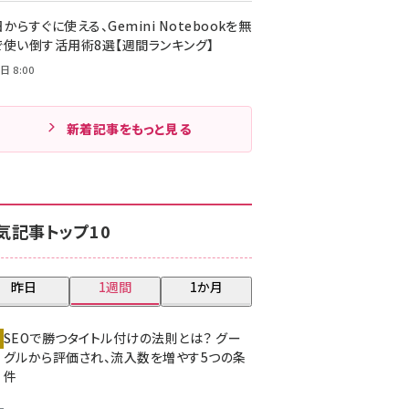
からすぐに使える、Gemini Notebookを無
で使い倒す活用術8選【週間ランキング】
日 8:00
新着記事をもっと見る
気記事トップ10
昨日
1週間
1か月
SEOで勝つタイトル付けの法則とは？ グー
グルから評価され、流入数を増やす5つの条
件