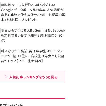
無料BIツール入門『いちばんやさしい
Googleデータポータルの教本 人気講師が
教える業務で使えるダッシュボード構築の基
本』を3名様にプレゼント
明日からすぐに使える、Gemini Notebook
を無料で使い倒す活用術8選【週間ランキン
グ】
将来なりたい職業、男子中学生はITエンジ
ニアが5位→1位に！ 高校生は男女とも公務
員がトップ【ソニー生命調べ】
人気記事ランキングをもっと見る
者プレゼント