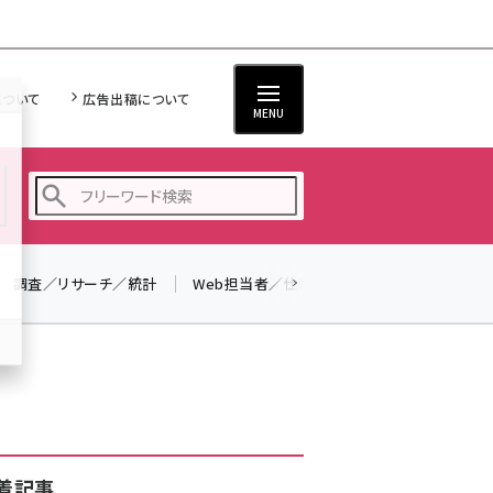
について
広告出稿について
MENU
調査／リサーチ／統計
Web担当者／仕事
法律／標準規格
seo (3523)
ai (2804)
youtube (2429)
note (2312)
セミナー (2303)
着記事