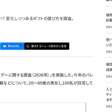
価
い？ 変化しつつあるギフトの選び方を調査。
記
8月6
祝
いた
Bluesky
優先するニュース提供元に追加
8月6
個
成
デーに関する調査（2026年）」を実施した。今年のバレ
8月6
などについて、20～69歳の男女1,100名が回答して
人
テ
ま
8月6