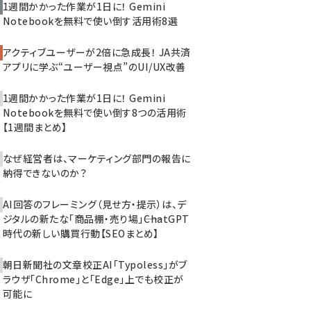
1週間かかった作業が1日に！ Gemini
Notebookを無料で使い倒す活用術8選
アクティブユーザーが2倍に急成長！ JA共済
アプリに学ぶ“ユーザー視点”のUI/UX改善
1週間かかった作業が1日に！ Gemini
Notebookを無料で使い倒す8つの活用術
【1週間まとめ】
なぜ経営者は、マーケティング部門の報告に
納得できないのか？
AI回答のフレーミング（見せ方・提示）は、デ
ジタルの新たな「商品棚・売り場」――ChatGPT
時代の新しい購買行動【SEOまとめ】
朝日新聞社の文章校正AI「Typoless」がブ
ラウザ「Chrome」と「Edge」上でも校正が
可能に