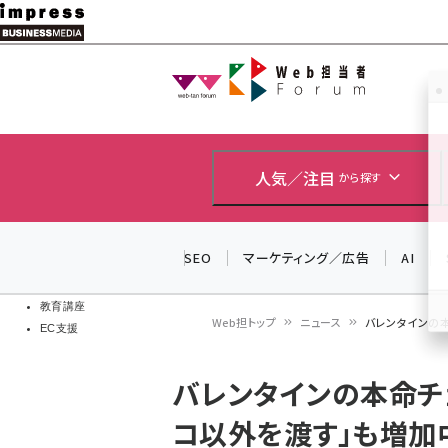
メ
イ
Web担当者
Web担当者
ン
EC担当者
コ
製品導入
ン
企業IT
ソフト開発
テ
人気／注目
から探す
IoT・AI
ン
DCクラウド
研究・調査
ツ
SEO
マーケティング／広告
AI
エネルギー
に
ドローン
移
教育講座
Web担トップ
ニュース
バレンタインの本
EC支援
動
パ
バレンタインの本命チ
ン
コ以外を渡す」も増加
く