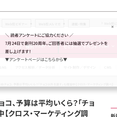
Forum
Web担
Web担ビギナー
Web担メルマガ
連載・特集
＼ 読者アンケートにご協力ください ／
7月24日で創刊20周年。ご回答者には抽選でプレゼントを
カテゴリ／種別
セミナー／イベント
から探す
から探す
差し上げます！
▼アンケートページはこちらから▼
SNS
アクセス解析／データ分析
サイト制作／デザイン
CMS
命チョコ、予算は平均いくら？「チョコ以外を渡す」も増加中【クロス・マーケティング調べ】
ョコ、予算は平均いくら？「チョ
中【クロス・マーケティング調
新