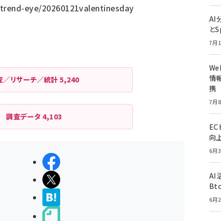
/trend-eye/20260121valentinesday
A
とS
7月1
W
情報
査／リサーチ／統計
5,240
携
7月8
調査データ
4,103
E
向
6月3
シェアする
A
ポストする
Bt
>ブクマする
6月2
noteで書く