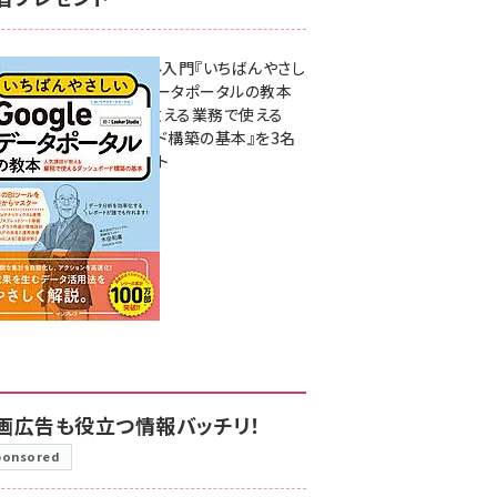
無料BIツール入門『いちばんやさし
いGoogleデータポータルの教本
人気講師が教える業務で使える
ダッシュボード構築の基本』を3名
様にプレゼント
7月31日 10:00
画広告も役立つ情報バッチリ！
ponsored