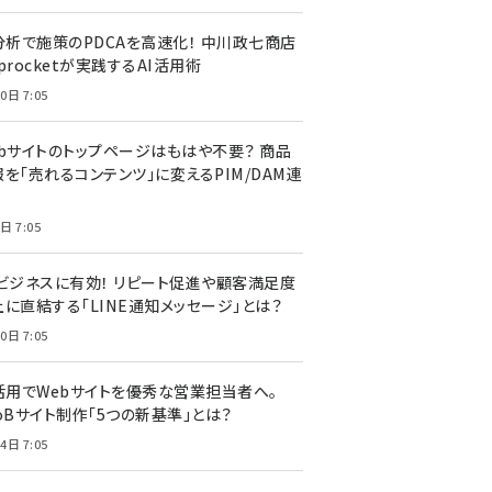
I分析で施策のPDCAを高速化！ 中川政七商店
procketが実践するAI活用術
0日 7:05
ebサイトのトップページはもはや不要？ 商品
を「売れるコンテンツ」に変えるPIM/DAM連
日 7:05
Cビジネスに有効！ リピート促進や顧客満足度
上に直結する「LINE通知メッセージ」とは？
0日 7:05
I活用でWebサイトを優秀な営業担当者へ。
oBサイト制作「5つの新基準」とは？
4日 7:05