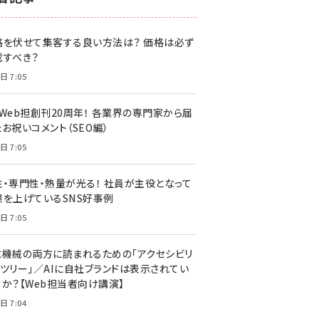
z世代 (1622)
格を伏せて集客する良い方法は？ 価格は必ず
meo (1275)
載すべき？
llmo (1161)
日 7:05
・Web担創刊20周年！ 各業界の専門家から届
お祝いコメント（SEO編）
日 7:05
性・専門性・熱量が光る！ 社員が主役となって
果を上げているSNS好事例
日 7:05
と機械の両方に読まれるための「アクセシビリ
ィツリー」／AIに自社ブランドは表示されてい
すか？【Web担当者向け講演】
日 7:04