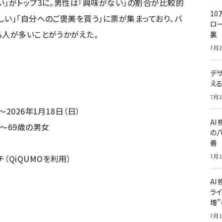
い」がトップ3に。男性は「興味がない」の割合が比較的
10
しい」「自分へのご褒美を買う」に票が集まっており、バ
ロー
る人が多いことがうかがえた。
裏
7月2
デ
え
7月2
～2026年1月18日（日）
A
0～69歳の男女
の
善
7月1
（QiQUMOを利用）
AI
ライ
増
7月1