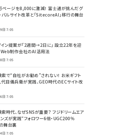
万ページを8,000に激減！ 富士通が挑んだグ
バルサイト改革と「SitecoreAI」移行の舞台
9日 7:05
ザイン提案が「2週間→2日に」 設立22年を迎
るWeb制作会社のAI活用法
8日 7:05
I検索で“自社がお勧め”されない！ お米ギフト
八代目儀兵衛が実践、GEO時代のECサイト改
6日 7:05
検索時代、なぜSNSが重要？ フジドリームエア
ンズが実践“フォロワー6倍・UGC200％
”の舞台裏
4日 7:05