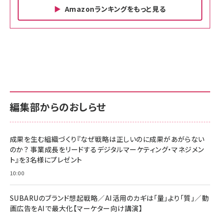
Amazonランキングをもっと見る
Amazon ビジネス・経済関連書籍 の売れ筋ランキン
Amazon 家電＆カメラ の売れ筋ランキング
Amazon パソコン・周辺機器 の売れ筋ランキング
グ
更新日時：2026/06/26 19:00
更新日時：2026/06/26 19:00
更新日時：2026/06/26 19:00
anan(アンアン)2026/07/01号 No.2501[魅せる
KIOXIA(キオクシア) 旧東芝メモリ microSD
KIOXIA(キオクシア) 旧東芝メモリ microSD
カラダ2026／宮舘涼太]
128GB UHS-I Class10 (最大読出速度
128GB UHS-I Class10 (最大読出速度
100MB/s) Nintendo Switch動作確認済 国内
100MB/s) Nintendo Switch動作確認済 国内
￥880
サポート正規品 メーカー保証5年 KLMEA128G
サポート正規品 メーカー保証5年 KLMEA128G
￥2,680
￥2,680
編集部からのおしらせ
anan(アンアン)2026/06/24号 No.2500増刊
スペシャルエディション[王道エンタメの矜持／
NIMASO ガラスフィルム iPhone 17 用 保護フィ
Amazon eギフトカード - Amazonロゴ - クラ
BTS]
ルム 強化ガラス 耐衝撃 高透過率 指紋防止 貼りや
シック
すい ガイド枠付き いPhone17 (6.3インチ) 対応
成果を生む組織づくり『なぜ戦略は正しいのに成果があがらない
￥1,100
￥5,000
2枚セット DSP25F1698
のか？ 事業成長をリードするデジタルマーケティング・マネジメン
￥1,599
ト』を3名様にプレゼント
anan(アンアン)2026/07/08号 No.2502[2026
Anker PowerLine III Flow USB-C & USB-C
年後半、あなたの恋と運命／山田涼介]
【New】Amazon Fire TV Stick HD | 手軽にスト
ケーブル Anker絡まないケーブル 240W 結束バン
10:00
リーミングをはじめよう | ストリーミングメディアプ
ド付き USB PD対応 シリコン素材採用 iPhone
￥880
レイヤー
17 / 16 / 15 / Galaxy iPad Pro MacBook
￥1,890
Pro/Air 各種対応 (1.8m ミッドナイトブラック)
SUBARUのブランド想起戦略／AI活用のカギは「量」より「質」／動
￥6,980
画広告をAIで最大化【マーケター向け講演】
ママ投資家が育休中に１億貯めた株式投資
アサヒ飲料 モンスター エナジー 355ml×24本