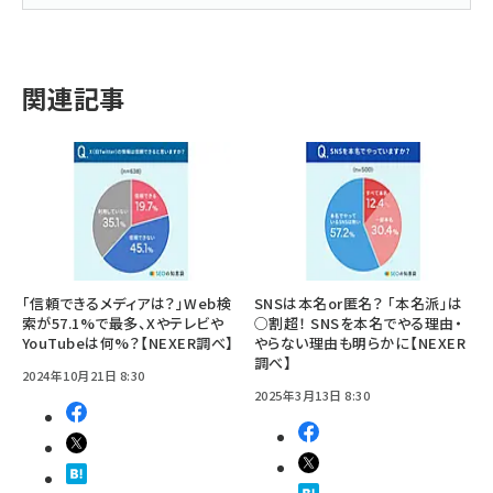
関連記事
「信頼できるメディアは？」Web検
SNSは本名or匿名？ 「本名派」は
索が57.1%で最多、Xやテレビや
○割超！ SNSを本名でやる理由・
YouTubeは何%？【NEXER調べ】
やらない理由も明らかに【NEXER
調べ】
2024年10月21日 8:30
2025年3月13日 8:30