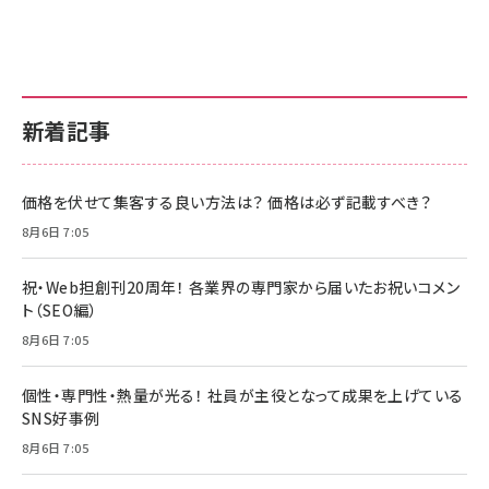
新着記事
価格を伏せて集客する良い方法は？ 価格は必ず記載すべき？
8月6日 7:05
祝・Web担創刊20周年！ 各業界の専門家から届いたお祝いコメン
ト（SEO編）
8月6日 7:05
個性・専門性・熱量が光る！ 社員が主役となって成果を上げている
SNS好事例
8月6日 7:05