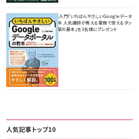
無料BIツール入門『いちばんやさしいGoogleデータ
ポータルの教本 人気講師が教える業務で使えるダッ
シュボード構築の基本』を3名様にプレゼント
7月31日 10:00
人気記事トップ10