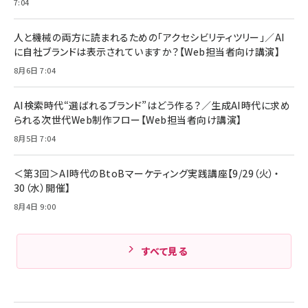
￥1,870
7:04
Anker Soundcore P31i (Bluetooth 6.1) 【完
￥4,192
全ワイヤレスイヤホン/アクティブノイズキャンセリ
ング/マルチポイント接続 / 最大50時間再生 / PSE
人と機械の両方に読まれるための「アクセシビリティツリー」／AI
組織の成果を最大化する ルールのデザイン
技術基準適合】ブラック
￥5,990
サッポロ 生ビール 黒ラベル 350ml 缶 24本 ビー
に自社ブランドは表示されていますか？【Web担当者向け講演】
￥1,980
ル ケース買い【6/30応募〆切! 黒ラベルビヤセラー
8月6日 7:04
キャンペーン】
Anker PowerLine III Flow USB-C & USB-C
ケーブル Anker絡まないケーブル 240W 結束バン
￥4,857
ド付き USB PD対応 シリコン素材採用 iPhone
AI検索時代“選ばれるブランド”はどう作る？／生成AI時代に求め
Amazonランキングをもっと見る
17 / 16 / 15 / Galaxy iPad Pro MacBook
￥1,890
られる次世代Web制作フロー【Web担当者向け講演】
Pro/Air 各種対応 (1.8m ミッドナイトブラック)
Amazonランキングをもっと見る
8月5日 7:04
Amazonランキングをもっと見る
＜第3回＞AI時代のBtoBマーケティング実践講座【9/29（火）・
30（水）開催】
8月4日 9:00
すべて見る