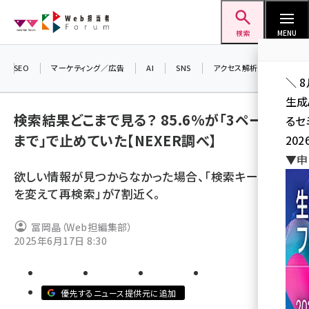
メ
Web担当者Forum
イ
検索
MENU
ン
コ
SEO
マーケティング／広告
AI
SNS
アクセス解析／データ分析
＼ 
ン
生成
テ
検索結果どこまで見る？ 85.6%が「3ページ目
るセ
ン
まで」で止めていた【NEXER調べ】
202
ツ
seo (3524)
▼申
に
欲しい情報が見つからなかった場合、「検索キーワード
ai (2804)
移
を変えて再検索」が7割近く。
動
youtube (2431)
冨岡晶（Web担編集部）
note (2312)
2025年6月17日 8:30
セミナー (2306)
z世代 (1622)
優先するニュース提供元に追加
meo (1275)