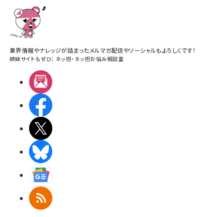
業界情報やナレッジが詰まったメルマガ配信やソーシャルもよろしくです！
姉妹サイトもぜひ：
ネッ担
・
ネッ担お悩み相談室
メルマガ
Facebook
X(エックス)
BlueSky
Googleニュース
RSS