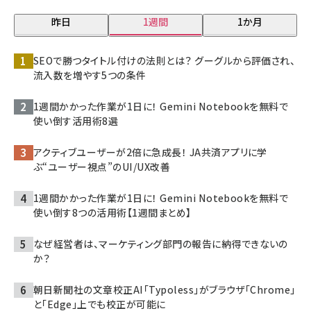
昨日
1週間
1か月
SEOで勝つタイトル付けの法則とは？ グーグルから評価され、
流入数を増やす5つの条件
1週間かかった作業が1日に！ Gemini Notebookを無料で
使い倒す活用術8選
アクティブユーザーが2倍に急成長！ JA共済アプリに学
ぶ“ユーザー視点”のUI/UX改善
1週間かかった作業が1日に！ Gemini Notebookを無料で
使い倒す8つの活用術【1週間まとめ】
なぜ経営者は、マーケティング部門の報告に納得できないの
か？
朝日新聞社の文章校正AI「Typoless」がブラウザ「Chrome」
と「Edge」上でも校正が可能に