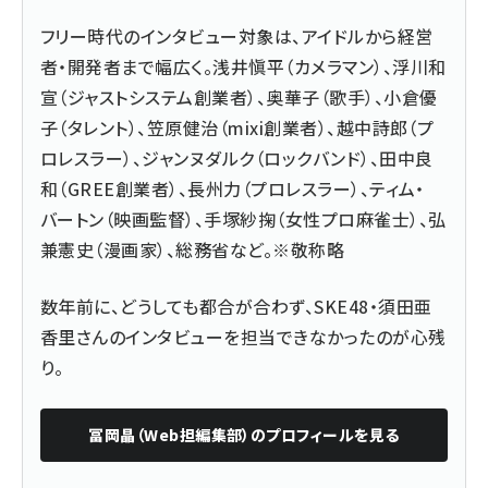
フリー時代のインタビュー対象は、アイドルから経営
者・開発者まで幅広く。浅井愼平（カメラマン）、浮川和
宣（ジャストシステム創業者）、奥華子（歌手）、小倉優
子（タレント）、笠原健治（mixi創業者）、越中詩郎（プ
ロレスラー）、ジャンヌダルク（ロックバンド）、田中良
和（GREE創業者）、長州力（プロレスラー）、ティム・
バートン（映画監督）、手塚紗掬（女性プロ麻雀士）、弘
兼憲史（漫画家）、総務省など。※敬称略
数年前に、どうしても都合が合わず、SKE48・須田亜
香里さんのインタビューを担当できなかったのが心残
り。
冨岡晶（Web担編集部）
のプロフィールを見る