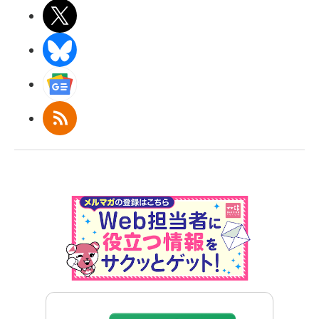
X(エックス)
BlueSky
Googleニュース
RSS