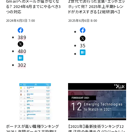
Gmailへのメールが届かなくな
Z世代で流行った言葉「エッホエッ
る？ 2024年6月までにやるべき3
ホ」って何？ 2025年上半期トレン
つの対応
ドがカオスすぎる【Z総研調べ】
2024年4月3日 7:00
2025年6月6日 8:00
389
35
480
302
ボーナスが高い職種ランキング
【2021年】最新技術ランキング12
2025！ 年間ボーナス平均額は
選 注目の先進テクノロジートレン