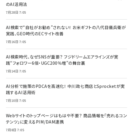
のAI活用法
7月28日 7:05
AI検索で“自社がお勧め”されない！ お米ギフトの八代目儀兵衛が
実践、GEO時代のECサイト改善
7月16日 7:05
AI検索時代、なぜSNSが重要？ フジドリームエアラインズが実
践“フォロワー6倍・UGC200％増”の舞台裏
7月14日 7:05
AI分析で施策のPDCAを高速化！ 中川政七商店とSprocketが実
践するAI活用術
7月10日 7:05
Webサイトのトップページはもはや不要？ 商品情報を「売れるコン
テンツ」に変えるPIM/DAM連携
7月8日 7:05