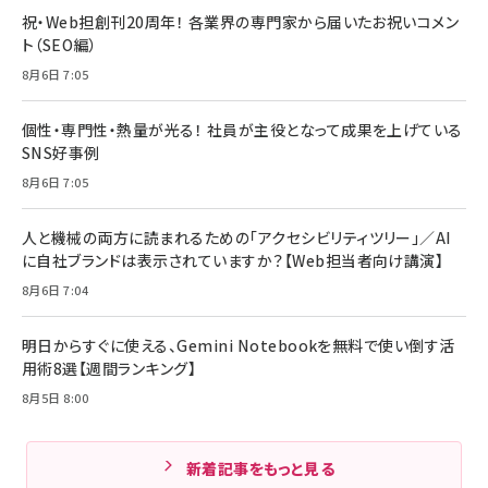
祝・Web担創刊20周年！ 各業界の専門家から届いたお祝いコメン
ト（SEO編）
8月6日 7:05
個性・専門性・熱量が光る！ 社員が主役となって成果を上げている
SNS好事例
8月6日 7:05
人と機械の両方に読まれるための「アクセシビリティツリー」／AI
に自社ブランドは表示されていますか？【Web担当者向け講演】
8月6日 7:04
明日からすぐに使える、Gemini Notebookを無料で使い倒す活
用術8選【週間ランキング】
8月5日 8:00
新着記事をもっと見る