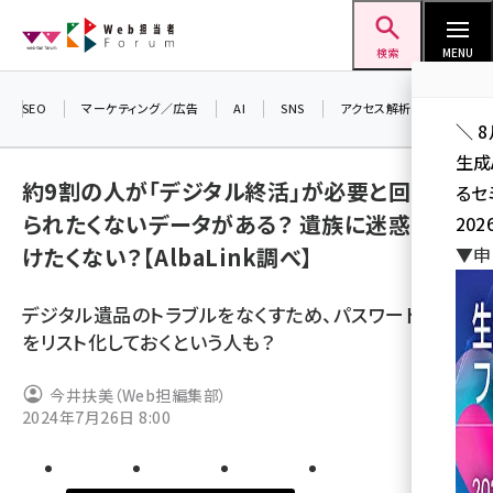
メ
Web担当者Forum
イ
検索
MENU
ン
コ
SEO
マーケティング／広告
AI
SNS
アクセス解析／データ分析
＼ 
ン
生成
テ
約9割の人が「デジタル終活」が必要と回答。見
るセ
ン
られたくないデータがある？ 遺族に迷惑をか
202
ツ
seo (3526)
けたくない？【AlbaLink調べ】
▼申
に
ai (2807)
移
デジタル遺品のトラブルをなくすため、パスワードやID
動
youtube (2434)
をリスト化しておくという人も？
note (2312)
今井扶美（Web担編集部）
セミナー (2307)
2024年7月26日 8:00
z世代 (1622)
meo (1275)