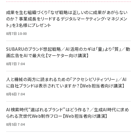
スペシャルエディション[王道エンタメの矜持／
NIMASO ガラスフィルム iPhone 17 用 保護フィ
Amazon eギフトカード - Amazonロゴ - クラ
BTS]
ルム 強化ガラス 耐衝撃 高透過率 指紋防止 貼りや
シック
すい ガイド枠付き いPhone17 (6.3インチ) 対応
成果を生む組織づくり『なぜ戦略は正しいのに成果があがらない
￥1,100
￥5,000
2枚セット DSP25F1698
のか？ 事業成長をリードするデジタルマーケティング・マネジメン
￥1,599
ト』を3名様にプレゼント
anan(アンアン)2026/07/08号 No.2502[2026
Anker PowerLine III Flow USB-C & USB-C
年後半、あなたの恋と運命／山田涼介]
【New】Amazon Fire TV Stick HD | 手軽にスト
ケーブル Anker絡まないケーブル 240W 結束バン
8月7日 10:00
リーミングをはじめよう | ストリーミングメディアプ
ド付き USB PD対応 シリコン素材採用 iPhone
￥880
レイヤー
17 / 16 / 15 / Galaxy iPad Pro MacBook
￥1,890
Pro/Air 各種対応 (1.8m ミッドナイトブラック)
SUBARUのブランド想起戦略／AI活用のカギは「量」より「質」／動
￥6,980
画広告をAIで最大化【マーケター向け講演】
ママ投資家が育休中に１億貯めた株式投資
アサヒ飲料 モンスター エナジー 355ml×24本
￥1,870
8月7日 7:04
Anker Soundcore P31i (Bluetooth 6.1) 【完
￥4,192
全ワイヤレスイヤホン/アクティブノイズキャンセリ
ング/マルチポイント接続 / 最大50時間再生 / PSE
人と機械の両方に読まれるための「アクセシビリティツリー」／AI
組織の成果を最大化する ルールのデザイン
技術基準適合】ブラック
￥5,990
サッポロ 生ビール 黒ラベル 350ml 缶 24本 ビー
に自社ブランドは表示されていますか？【Web担当者向け講演】
￥1,980
ル ケース買い【6/30応募〆切! 黒ラベルビヤセラー
8月6日 7:04
キャンペーン】
Anker PowerLine III Flow USB-C & USB-C
ケーブル Anker絡まないケーブル 240W 結束バン
￥4,857
ド付き USB PD対応 シリコン素材採用 iPhone
AI検索時代“選ばれるブランド”はどう作る？／生成AI時代に求め
Amazonランキングをもっと見る
17 / 16 / 15 / Galaxy iPad Pro MacBook
￥1,890
られる次世代Web制作フロー【Web担当者向け講演】
Pro/Air 各種対応 (1.8m ミッドナイトブラック)
Amazonランキングをもっと見る
8月5日 7:04
Amazonランキングをもっと見る