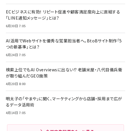
ECビジネスに有効！ リピート促進や顧客満足度向上に直結する
「LINE通知メッセージ」とは？
6月30日 7:05
AI活用でWebサイトを優秀な営業担当者へ。BtoBサイト制作「5
つの新基準」とは？
6月24日 7:05
検索上位でもAI Overviewsに出ない!? 老舗米屋・八代目儀兵衛
が取り組んだGEO施策
4月20日 8:00
明太子の「やまや」に聞く、マーケティングから店舗・採用まで広が
るデータ活用術
4月14日 7:05