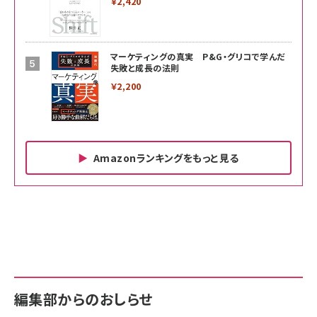
￥2,420
マーケティングの真実 P&G・グリコで学んだ
失敗と成長の法則
￥2,200
Amazonランキングをもっと見る
Amazon ビジネス・経済関連書籍 の売れ筋ランキン
Amazon 家電＆カメラ の売れ筋ランキング
Amazon パソコン・周辺機器 の売れ筋ランキング
グ
更新日時：2026/06/26 19:00
更新日時：2026/06/26 19:00
更新日時：2026/06/26 19:00
anan(アンアン)2026/07/01号 No.2501[魅せる
KIOXIA(キオクシア) 旧東芝メモリ microSD
KIOXIA(キオクシア) 旧東芝メモリ microSD
カラダ2026／宮舘涼太]
128GB UHS-I Class10 (最大読出速度
128GB UHS-I Class10 (最大読出速度
100MB/s) Nintendo Switch動作確認済 国内
100MB/s) Nintendo Switch動作確認済 国内
￥880
サポート正規品 メーカー保証5年 KLMEA128G
サポート正規品 メーカー保証5年 KLMEA128G
￥2,680
￥2,680
編集部からのおしらせ
anan(アンアン)2026/06/24号 No.2500増刊