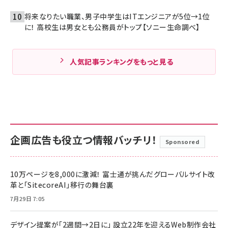
将来なりたい職業、男子中学生はITエンジニアが5位→1位
に！ 高校生は男女とも公務員がトップ【ソニー生命調べ】
人気記事ランキングをもっと見る
企画広告も役立つ情報バッチリ！
Sponsored
10万ページを8,000に激減！ 富士通が挑んだグローバルサイト改
革と「SitecoreAI」移行の舞台裏
7月29日 7:05
デザイン提案が「2週間→2日に」 設立22年を迎えるWeb制作会社