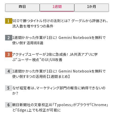
昨日
1週間
1か月
SEOで勝つタイトル付けの法則とは？ グーグルから評価され、
流入数を増やす5つの条件
1週間かかった作業が1日に！ Gemini Notebookを無料で
使い倒す活用術8選
アクティブユーザーが2倍に急成長！ JA共済アプリに学
ぶ“ユーザー視点”のUI/UX改善
1週間かかった作業が1日に！ Gemini Notebookを無料で
使い倒す8つの活用術【1週間まとめ】
なぜ経営者は、マーケティング部門の報告に納得できないの
か？
朝日新聞社の文章校正AI「Typoless」がブラウザ「Chrome」
と「Edge」上でも校正が可能に