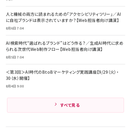
Anker Soundcore P31i (Bluetooth 6.1) 【完
￥4,192
全ワイヤレスイヤホン/アクティブノイズキャンセリ
ング/マルチポイント接続 / 最大50時間再生 / PSE
人と機械の両方に読まれるための「アクセシビリティツリー」／AI
組織の成果を最大化する ルールのデザイン
技術基準適合】ブラック
￥5,990
サッポロ 生ビール 黒ラベル 350ml 缶 24本 ビー
に自社ブランドは表示されていますか？【Web担当者向け講演】
￥1,980
ル ケース買い【6/30応募〆切! 黒ラベルビヤセラー
8月6日 7:04
キャンペーン】
Anker PowerLine III Flow USB-C & USB-C
ケーブル Anker絡まないケーブル 240W 結束バン
￥4,857
ド付き USB PD対応 シリコン素材採用 iPhone
AI検索時代“選ばれるブランド”はどう作る？／生成AI時代に求め
Amazonランキングをもっと見る
17 / 16 / 15 / Galaxy iPad Pro MacBook
￥1,890
られる次世代Web制作フロー【Web担当者向け講演】
Pro/Air 各種対応 (1.8m ミッドナイトブラック)
Amazonランキングをもっと見る
8月5日 7:04
Amazonランキングをもっと見る
＜第3回＞AI時代のBtoBマーケティング実践講座【9/29（火）・
30（水）開催】
8月4日 9:00
すべて見る