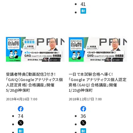
41
受講者特典【動画配信】付き！
一日で本試験合格へ導く！
「GAIQ（Googleアナリティクス個
「Google アナリティクス個人認定
人認定資格）合格講座」開催
資格（GAIQ）合格講座」開催
5/20@神保町
1/23@神保町
2019年4月16日 7:00
2018年12月17日 7:00
74
36