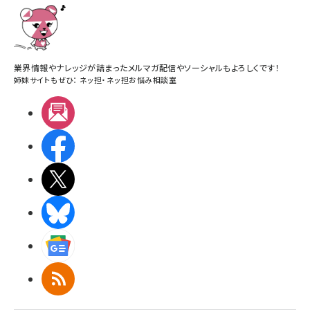
業界情報やナレッジが詰まったメルマガ配信やソーシャルもよろしくです！
姉妹サイトもぜひ：
ネッ担
・
ネッ担お悩み相談室
メルマガ
Facebook
X(エックス)
BlueSky
Googleニュース
RSS