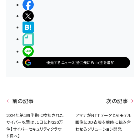
シェアする
ポストする
>ブクマする
noteで書く
LINEで送る
優先するニュース提供元にWeb担を追加
前の記事
次の記事
2024年第1四半期に検知された
アマナがNTTデータとAIモデル
サイバー攻撃は、1日に約220万
画像に3D衣服を瞬時に組み合
件【サイバーセキュリティクラウ
わせるソリューション開発
ド調べ】