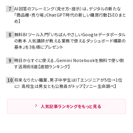
AI回答のフレーミング（見せ方・提示）は、デジタルの新たな
「商品棚・売り場」――ChatGPT時代の新しい購買行動【SEOまと
め】
無料BIツール入門『いちばんやさしいGoogleデータポータル
の教本 人気講師が教える業務で使えるダッシュボード構築の
基本』を3名様にプレゼント
明日からすぐに使える、Gemini Notebookを無料で使い倒
す活用術8選【週間ランキング】
将来なりたい職業、男子中学生はITエンジニアが5位→1位
に！ 高校生は男女とも公務員がトップ【ソニー生命調べ】
人気記事ランキングをもっと見る