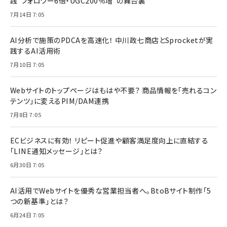
践“フォロワー6倍・UGC200％増”の舞台裏
7月14日 7:05
AI分析で施策のPDCAを高速化！ 中川政七商店とSprocketが実
践するAI活用術
7月10日 7:05
Webサイトのトップページはもはや不要？ 商品情報を「売れるコン
テンツ」に変えるPIM/DAM連携
7月8日 7:05
ECビジネスに有効！ リピート促進や顧客満足度向上に直結する
「LINE通知メッセージ」とは？
6月30日 7:05
AI活用でWebサイトを優秀な営業担当者へ。BtoBサイト制作「5
つの新基準」とは？
6月24日 7:05