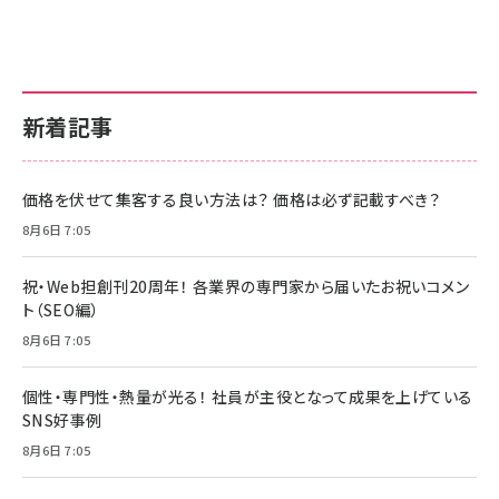
新着記事
価格を伏せて集客する良い方法は？ 価格は必ず記載すべき？
8月6日 7:05
祝・Web担創刊20周年！ 各業界の専門家から届いたお祝いコメン
ト（SEO編）
8月6日 7:05
個性・専門性・熱量が光る！ 社員が主役となって成果を上げている
SNS好事例
8月6日 7:05