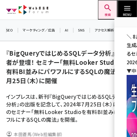
メ
Web担当者Forum
イ
検索
MENU
ン
コ
SEO
マーケティング／広告
AI
SNS
アクセス解析／データ分析
＼ 
ン
生成
テ
『BigQueryではじめるSQLデータ分析』の著
るセ
ン
者が登壇！ セミナー「無料Looker Studioを
202
ツ
seo (3524)
有料BI並みにパワフルにするSQLの魔法」を7
▼申
に
月25日（木）に開催
ai (2804)
移
動
youtube (2431)
インプレスは、新刊『BigQueryではじめるSQLデータ
note (2312)
分析』の出版を記念して、2024年7月25日（木）に無料
のセミナー「無料Looker Studioを有料BI並みにパワ
セミナー (2306)
フルにするSQLの魔法」を開催。
z世代 (1622)
本田蒼馬（Web担編集部）
meo (1275)