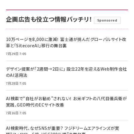
企画広告も役立つ情報バッチリ！
Sponsored
10万ページを8,000に激減！ 富士通が挑んだグローバルサイト改
革と「SitecoreAI」移行の舞台裏
7月29日 7:05
デザイン提案が「2週間→2日に」 設立22年を迎えるWeb制作会社
のAI活用法
7月28日 7:05
AI検索で“自社がお勧め”されない！ お米ギフトの八代目儀兵衛が
実践、GEO時代のECサイト改善
7月16日 7:05
AI検索時代、なぜSNSが重要？ フジドリームエアラインズが実