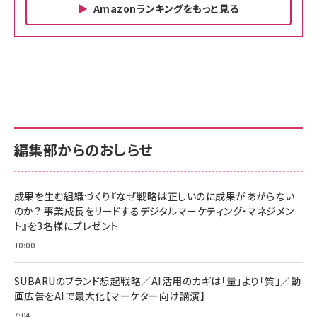
Amazonランキングをもっと見る
Amazon ビジネス・経済関連書籍 の売れ筋ランキン
Amazon 家電＆カメラ の売れ筋ランキング
Amazon パソコン・周辺機器 の売れ筋ランキング
グ
更新日時：2026/06/26 19:00
更新日時：2026/06/26 19:00
更新日時：2026/06/26 19:00
anan(アンアン)2026/07/01号 No.2501[魅せる
KIOXIA(キオクシア) 旧東芝メモリ microSD
KIOXIA(キオクシア) 旧東芝メモリ microSD
カラダ2026／宮舘涼太]
128GB UHS-I Class10 (最大読出速度
128GB UHS-I Class10 (最大読出速度
100MB/s) Nintendo Switch動作確認済 国内
100MB/s) Nintendo Switch動作確認済 国内
￥880
サポート正規品 メーカー保証5年 KLMEA128G
サポート正規品 メーカー保証5年 KLMEA128G
￥2,680
￥2,680
編集部からのおしらせ
anan(アンアン)2026/06/24号 No.2500増刊
スペシャルエディション[王道エンタメの矜持／
NIMASO ガラスフィルム iPhone 17 用 保護フィ
Amazon eギフトカード - Amazonロゴ - クラ
BTS]
ルム 強化ガラス 耐衝撃 高透過率 指紋防止 貼りや
シック
すい ガイド枠付き いPhone17 (6.3インチ) 対応
成果を生む組織づくり『なぜ戦略は正しいのに成果があがらない
￥1,100
￥5,000
2枚セット DSP25F1698
のか？ 事業成長をリードするデジタルマーケティング・マネジメン
￥1,599
ト』を3名様にプレゼント
anan(アンアン)2026/07/08号 No.2502[2026
Anker PowerLine III Flow USB-C & USB-C
年後半、あなたの恋と運命／山田涼介]
【New】Amazon Fire TV Stick HD | 手軽にスト
ケーブル Anker絡まないケーブル 240W 結束バン
10:00
リーミングをはじめよう | ストリーミングメディアプ
ド付き USB PD対応 シリコン素材採用 iPhone
￥880
レイヤー
17 / 16 / 15 / Galaxy iPad Pro MacBook
￥1,890
Pro/Air 各種対応 (1.8m ミッドナイトブラック)
SUBARUのブランド想起戦略／AI活用のカギは「量」より「質」／動
￥6,980
画広告をAIで最大化【マーケター向け講演】
ママ投資家が育休中に１億貯めた株式投資
アサヒ飲料 モンスター エナジー 355ml×24本
￥1,870
7:04