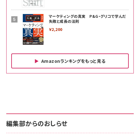
マーケティングの真実 P&G・グリコで学んだ
失敗と成長の法則
￥2,200
Amazonランキングをもっと見る
Amazon ビジネス・経済関連書籍 の売れ筋ランキン
Amazon 家電＆カメラ の売れ筋ランキング
Amazon パソコン・周辺機器 の売れ筋ランキング
グ
更新日時：2026/06/26 19:00
更新日時：2026/06/26 19:00
更新日時：2026/06/26 19:00
anan(アンアン)2026/07/01号 No.2501[魅せる
KIOXIA(キオクシア) 旧東芝メモリ microSD
KIOXIA(キオクシア) 旧東芝メモリ microSD
カラダ2026／宮舘涼太]
128GB UHS-I Class10 (最大読出速度
128GB UHS-I Class10 (最大読出速度
100MB/s) Nintendo Switch動作確認済 国内
100MB/s) Nintendo Switch動作確認済 国内
￥880
サポート正規品 メーカー保証5年 KLMEA128G
サポート正規品 メーカー保証5年 KLMEA128G
￥2,680
￥2,680
編集部からのおしらせ
anan(アンアン)2026/06/24号 No.2500増刊
スペシャルエディション[王道エンタメの矜持／
NIMASO ガラスフィルム iPhone 17 用 保護フィ
Amazon eギフトカード - Amazonロゴ - クラ
BTS]
ルム 強化ガラス 耐衝撃 高透過率 指紋防止 貼りや
シック