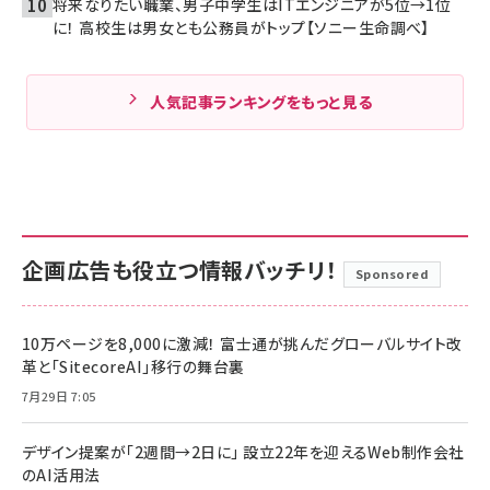
将来なりたい職業、男子中学生はITエンジニアが5位→1位
に！ 高校生は男女とも公務員がトップ【ソニー生命調べ】
人気記事ランキングをもっと見る
企画広告も役立つ情報バッチリ！
Sponsored
10万ページを8,000に激減！ 富士通が挑んだグローバルサイト改
革と「SitecoreAI」移行の舞台裏
7月29日 7:05
デザイン提案が「2週間→2日に」 設立22年を迎えるWeb制作会社
のAI活用法