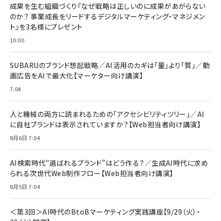
すい ガイド枠付き いPhone17 (6.3インチ) 対応
成果を生む組織づくり『なぜ戦略は正しいのに成果があがらない
￥1,100
￥5,000
2枚セット DSP25F1698
のか？ 事業成長をリードするデジタルマーケティング・マネジメン
￥1,599
ト』を3名様にプレゼント
anan(アンアン)2026/07/08号 No.2502[2026
Anker PowerLine III Flow USB-C & USB-C
年後半、あなたの恋と運命／山田涼介]
【New】Amazon Fire TV Stick HD | 手軽にスト
ケーブル Anker絡まないケーブル 240W 結束バン
10:00
リーミングをはじめよう | ストリーミングメディアプ
ド付き USB PD対応 シリコン素材採用 iPhone
￥880
レイヤー
17 / 16 / 15 / Galaxy iPad Pro MacBook
￥1,890
Pro/Air 各種対応 (1.8m ミッドナイトブラック)
SUBARUのブランド想起戦略／AI活用のカギは「量」より「質」／動
￥6,980
画広告をAIで最大化【マーケター向け講演】
ママ投資家が育休中に１億貯めた株式投資
アサヒ飲料 モンスター エナジー 355ml×24本
￥1,870
7:04
Anker Soundcore P31i (Bluetooth 6.1) 【完
￥4,192
全ワイヤレスイヤホン/アクティブノイズキャンセリ
ング/マルチポイント接続 / 最大50時間再生 / PSE
人と機械の両方に読まれるための「アクセシビリティツリー」／AI
組織の成果を最大化する ルールのデザイン
技術基準適合】ブラック
￥5,990
サッポロ 生ビール 黒ラベル 350ml 缶 24本 ビー
に自社ブランドは表示されていますか？【Web担当者向け講演】
￥1,980
ル ケース買い【6/30応募〆切! 黒ラベルビヤセラー
8月6日 7:04
キャンペーン】
Anker PowerLine III Flow USB-C & USB-C
ケーブル Anker絡まないケーブル 240W 結束バン
￥4,857
ド付き USB PD対応 シリコン素材採用 iPhone
AI検索時代“選ばれるブランド”はどう作る？／生成AI時代に求め
Amazonランキングをもっと見る
17 / 16 / 15 / Galaxy iPad Pro MacBook
￥1,890
られる次世代Web制作フロー【Web担当者向け講演】
Pro/Air 各種対応 (1.8m ミッドナイトブラック)
Amazonランキングをもっと見る
8月5日 7:04
Amazonランキングをもっと見る
＜第3回＞AI時代のBtoBマーケティング実践講座【9/29（火）・