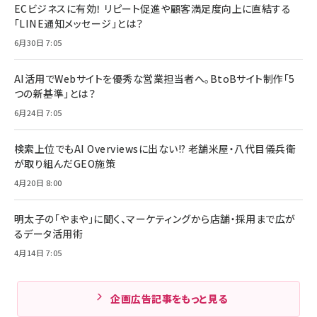
ECビジネスに有効！ リピート促進や顧客満足度向上に直結する
「LINE通知メッセージ」とは？
6月30日 7:05
AI活用でWebサイトを優秀な営業担当者へ。BtoBサイト制作「5
つの新基準」とは？
6月24日 7:05
検索上位でもAI Overviewsに出ない!? 老舗米屋・八代目儀兵衛
が取り組んだGEO施策
4月20日 8:00
明太子の「やまや」に聞く、マーケティングから店舗・採用まで広が
るデータ活用術
4月14日 7:05
企画広告記事をもっと見る