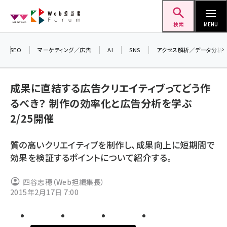
メ
Web担当者Forum
イ
検索
MENU
ン
コ
SEO
マーケティング／広告
AI
SNS
アクセス解析／データ分析
＼ 
ン
生成
テ
るセミ
成果に直結する広告クリエイティブってどう作
ン
202
るべき？ 制作の効率化と広告分析を学ぶ
ツ
seo (3526)
▼申
2/25開催
に
ai (2807)
移
質の高いクリエイティブを制作し、成果向上に短期間で
動
youtube (2434)
効果を検証するポイントについて紹介する。
note (2312)
四谷志穂（Web担編集長）
セミナー (2307)
2015年2月17日 7:00
z世代 (1622)
meo (1275)