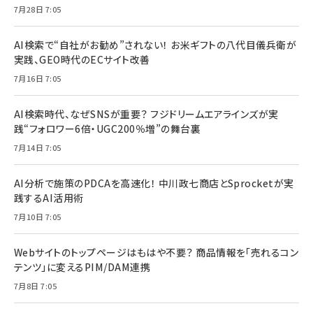
7月28日 7:05
AI検索で“自社がお勧め”されない！ お米ギフトの八代目儀兵衛が
実践、GEO時代のECサイト改善
7月16日 7:05
AI検索時代、なぜSNSが重要？ フジドリームエアラインズが実
践“フォロワー6倍・UGC200％増”の舞台裏
7月14日 7:05
AI分析で施策のPDCAを高速化！ 中川政七商店とSprocketが実
践するAI活用術
7月10日 7:05
Webサイトのトップページはもはや不要？ 商品情報を「売れるコン
テンツ」に変えるPIM/DAM連携
7月8日 7:05