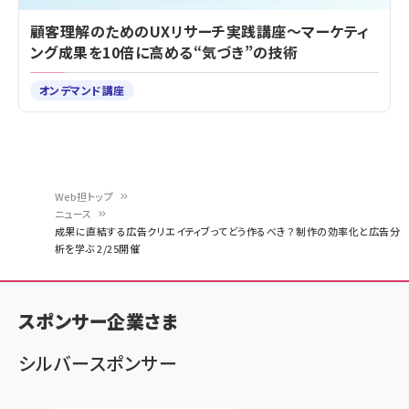
顧客理解のためのUXリサーチ実践講座～マーケティ
ング成果を10倍に高める“気づき”の技術
オンデマンド講座
Web担トップ
ニュース
パ
成果に直結する広告クリエイティブってどう作るべき？ 制作の効率化と広告分
析を学ぶ 2/25開催
ン
く
ず
スポンサー企業さま
シルバースポンサー