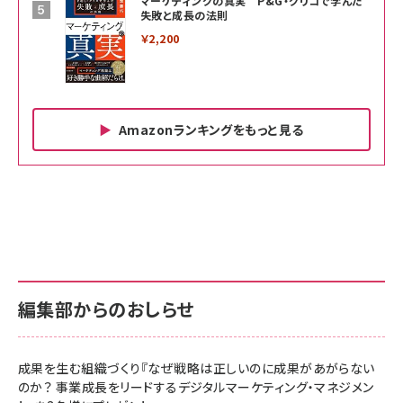
マーケティングの真実 P&G・グリコで学んだ
失敗と成長の法則
￥2,200
Amazonランキングをもっと見る
Amazon ビジネス・経済関連書籍 の売れ筋ランキン
Amazon 家電＆カメラ の売れ筋ランキング
Amazon パソコン・周辺機器 の売れ筋ランキング
グ
更新日時：2026/06/26 19:00
更新日時：2026/06/26 19:00
更新日時：2026/06/26 19:00
anan(アンアン)2026/07/01号 No.2501[魅せる
KIOXIA(キオクシア) 旧東芝メモリ microSD
KIOXIA(キオクシア) 旧東芝メモリ microSD
カラダ2026／宮舘涼太]
128GB UHS-I Class10 (最大読出速度
128GB UHS-I Class10 (最大読出速度
100MB/s) Nintendo Switch動作確認済 国内
100MB/s) Nintendo Switch動作確認済 国内
￥880
サポート正規品 メーカー保証5年 KLMEA128G
サポート正規品 メーカー保証5年 KLMEA128G
￥2,680
￥2,680
編集部からのおしらせ
anan(アンアン)2026/06/24号 No.2500増刊
スペシャルエディション[王道エンタメの矜持／
NIMASO ガラスフィルム iPhone 17 用 保護フィ
Amazon eギフトカード - Amazonロゴ - クラ
BTS]
ルム 強化ガラス 耐衝撃 高透過率 指紋防止 貼りや
シック
すい ガイド枠付き いPhone17 (6.3インチ) 対応
成果を生む組織づくり『なぜ戦略は正しいのに成果があがらない
￥1,100
￥5,000
2枚セット DSP25F1698
のか？ 事業成長をリードするデジタルマーケティング・マネジメン
￥1,599