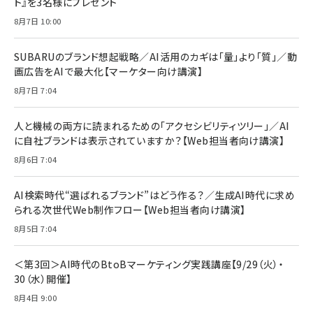
ト』を3名様にプレゼント
anan(アンアン)2026/07/08号 No.2502[2026
Anker PowerLine III Flow USB-C & USB-C
年後半、あなたの恋と運命／山田涼介]
【New】Amazon Fire TV Stick HD | 手軽にスト
ケーブル Anker絡まないケーブル 240W 結束バン
8月7日 10:00
リーミングをはじめよう | ストリーミングメディアプ
ド付き USB PD対応 シリコン素材採用 iPhone
￥880
レイヤー
17 / 16 / 15 / Galaxy iPad Pro MacBook
￥1,890
Pro/Air 各種対応 (1.8m ミッドナイトブラック)
SUBARUのブランド想起戦略／AI活用のカギは「量」より「質」／動
￥6,980
画広告をAIで最大化【マーケター向け講演】
ママ投資家が育休中に１億貯めた株式投資
アサヒ飲料 モンスター エナジー 355ml×24本
￥1,870
8月7日 7:04
Anker Soundcore P31i (Bluetooth 6.1) 【完
￥4,192
全ワイヤレスイヤホン/アクティブノイズキャンセリ
ング/マルチポイント接続 / 最大50時間再生 / PSE
人と機械の両方に読まれるための「アクセシビリティツリー」／AI
組織の成果を最大化する ルールのデザイン
技術基準適合】ブラック
￥5,990
サッポロ 生ビール 黒ラベル 350ml 缶 24本 ビー
に自社ブランドは表示されていますか？【Web担当者向け講演】
￥1,980
ル ケース買い【6/30応募〆切! 黒ラベルビヤセラー
8月6日 7:04
キャンペーン】
Anker PowerLine III Flow USB-C & USB-C
ケーブル Anker絡まないケーブル 240W 結束バン
￥4,857
ド付き USB PD対応 シリコン素材採用 iPhone
AI検索時代“選ばれるブランド”はどう作る？／生成AI時代に求め
Amazonランキングをもっと見る
17 / 16 / 15 / Galaxy iPad Pro MacBook
￥1,890
られる次世代Web制作フロー【Web担当者向け講演】
Pro/Air 各種対応 (1.8m ミッドナイトブラック)
Amazonランキングをもっと見る
8月5日 7:04
Amazonランキングをもっと見る
＜第3回＞AI時代のBtoBマーケティング実践講座【9/29（火）・
30（水）開催】
8月4日 9:00