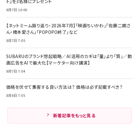
ト』を3名様にプレゼント
8月7日 10:00
【ネットミーム振り返り・2026年7月】「映画ちいかわ」「佐藤二朗さ
ん・橋本愛さん」「POPOPO終了」など
8月7日 7:05
SUBARUのブランド想起戦略／AI活用のカギは「量」より「質」／動
画広告をAIで最大化【マーケター向け講演】
8月7日 7:04
価格を伏せて集客する良い方法は？ 価格は必ず記載すべき？
8月6日 7:05
新着記事をもっと見る