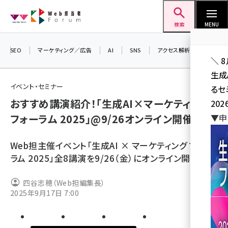
メ
Web担当者Forum
イ
検索
MENU
ン
コ
SEO
マーケティング／広告
AI
SNS
アクセス解析／データ分析
＼ 
ン
生成
テ
イベント・セミナー
るセ
ン
おすすめ講演紹介！「生成AI×マーケティング
202
ツ
seo (3544)
フォーラム 2025」@9/26オンライン開催
▼申
に
ai (2829)
移
Web担主催イベント「生成AI × マーケティング フォー
動
youtube (2455)
ラム 2025」全8講演を9/26（金）にオンライン開催。
note (2329)
四谷志穂（Web担編集長）
セミナー (2327)
2025年9月17日 7:00
z世代 (1635)
meo (1288)