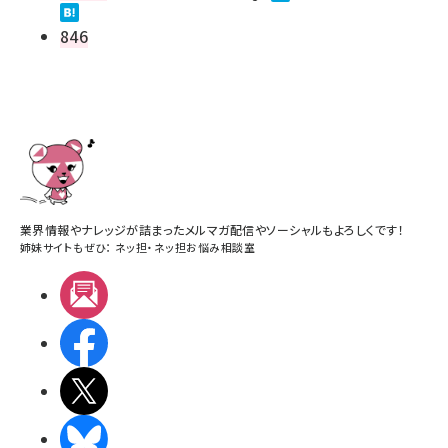
846
業界情報やナレッジが詰まったメルマガ配信やソーシャルもよろしくです！
姉妹サイトもぜひ：
ネッ担
・
ネッ担お悩み相談室
メルマガ
Facebook
X(エックス)
BlueSky