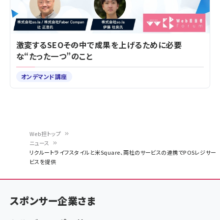
激変するSEO――その中で成果を上げるために必要
な“たった一つ”のこと
オンデマンド講座
Web担トップ
ニュース
パ
リクルートライフスタイルと米Square、両社のサービスの連携でPOSレジサー
ビスを提供
ン
く
ず
スポンサー企業さま