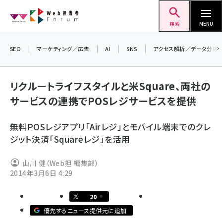
メ
Web担当者Forum
イ
検索
MENU
ン
コ
SEO
マーケティング／広告
AI
SNS
アクセス解析／データ分析
ン
テ
リクルートライフスタイルと米Square、両社の
ン
サービスの連携でPOSレジサービスを提供
ツ
seo (3523)
に
無料POSレジアプリ「Airレジ」とモバイル端末でのクレ
ai (2804)
移
ジット決済「Squareレジ」を活用
動
youtube (2429)
山川 健（Web担 編集部）
note (2312)
2014年3月6日 4:29
セミナー (2303)
20
z世代 (1622)
優先するニュース提供元に追加
meo (1275)