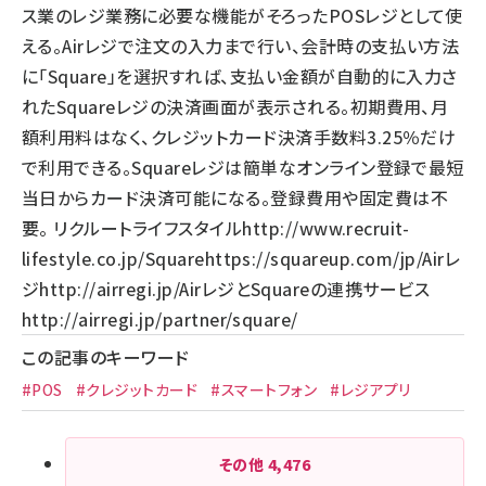
ス業のレジ業務に必要な機能がそろったPOSレジとして使
える。Airレジで注文の入力まで行い、会計時の支払い方法
に「Square」を選択すれば、支払い金額が自動的に入力さ
れたSquareレジの決済画面が表示される。初期費用、月
額利用料はなく、クレジットカード決済手数料3.25％だけ
で利用できる。Squareレジは簡単なオンライン登録で最短
当日からカード決済可能になる。登録費用や固定費は不
要。 リクルートライフスタイル
http://www.recruit-
lifestyle.co.jp/
Square
https://squareup.com/jp/
Airレ
ジ
http://airregi.jp/
AirレジとSquareの連携サービス
http://airregi.jp/partner/square/
この記事のキーワード
#POS
#クレジットカード
#スマートフォン
#レジアプリ
その他
4,476