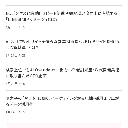
ECビジネスに有効！ リピート促進や顧客満足度向上に直結する
「LINE通知メッセージ」とは？
6月30日 7:05
AI活用でWebサイトを優秀な営業担当者へ。BtoBサイト制作「5
つの新基準」とは？
6月24日 7:05
検索上位でもAI Overviewsに出ない!? 老舗米屋・八代目儀兵衛
が取り組んだGEO施策
4月20日 8:00
明太子の「やまや」に聞く、マーケティングから店舗・採用まで広が
るデータ活用術
4月14日 7:05