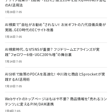
のAI活用法
7月28日 7:05
AI検索で“自社がお勧め”されない！ お米ギフトの八代目儀兵衛が
実践、GEO時代のECサイト改善
7月16日 7:05
AI検索時代、なぜSNSが重要？ フジドリームエアラインズが実
践“フォロワー6倍・UGC200％増”の舞台裏
7月14日 7:05
AI分析で施策のPDCAを高速化！ 中川政七商店とSprocketが実
践するAI活用術
7月10日 7:05
Webサイトのトップページはもはや不要？ 商品情報を「売れるコン
テンツ」に変えるPIM/DAM連携
7月8日 7:05