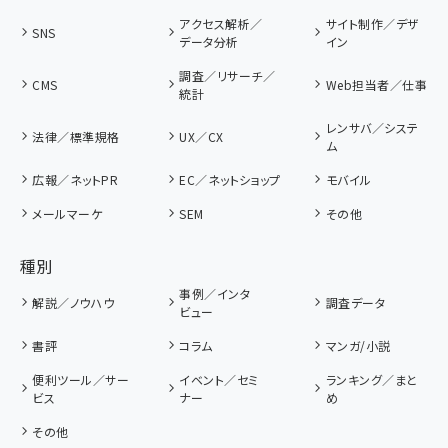
アクセス解析／
サイト制作／デザ
SNS
データ分析
イン
調査／リサーチ／
CMS
Web担当者／仕事
統計
レンサバ／システ
法律／標準規格
UX／CX
ム
広報／ネットPR
EC／ネットショップ
モバイル
メールマーケ
SEM
その他
種別
事例／インタ
解説／ノウハウ
調査データ
ビュー
書評
コラム
マンガ/小説
便利ツール／サー
イベント／セミ
ランキング／まと
ビス
ナー
め
その他