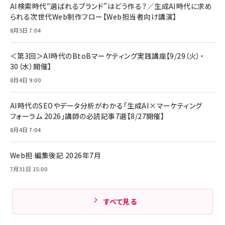
￥880
AI検索時代“選ばれるブランド”はどう作る？／生成AI時代に求め
レイヤー
17 / 16 / 15 / Galaxy iPad Pro MacBook
￥1,890
Pro/Air 各種対応 (1.8m ミッドナイトブラック)
られる次世代Web制作フロー【Web担当者向け講演】
￥6,980
ママ投資家が育休中に１億貯めた株式投資
8月5日 7:04
アサヒ飲料 モンスター エナジー 355ml×24本
￥1,870
Anker Soundcore P31i (Bluetooth 6.1) 【完
￥4,192
全ワイヤレスイヤホン/アクティブノイズキャンセリ
＜第3回＞AI時代のBtoBマーケティング実践講座【9/29（火）・
ング/マルチポイント接続 / 最大50時間再生 / PSE
30（水）開催】
組織の成果を最大化する ルールのデザイン
技術基準適合】ブラック
￥5,990
サッポロ 生ビール 黒ラベル 350ml 缶 24本 ビー
8月4日 9:00
￥1,980
ル ケース買い【6/30応募〆切! 黒ラベルビヤセラー
キャンペーン】
Anker PowerLine III Flow USB-C & USB-C
ケーブル Anker絡まないケーブル 240W 結束バン
￥4,857
AI時代のSEOやデータ分析がわかる「生成AI×マーケティング
ド付き USB PD対応 シリコン素材採用 iPhone
フォーラム 2026」講師の必読記事7選【8/27開催】
Amazonランキングをもっと見る
17 / 16 / 15 / Galaxy iPad Pro MacBook
￥1,890
Pro/Air 各種対応 (1.8m ミッドナイトブラック)
8月4日 7:04
Amazonランキングをもっと見る
Web担 編集後記 2026年7月
Amazonランキングをもっと見る
7月31日 15:00
すべて見る