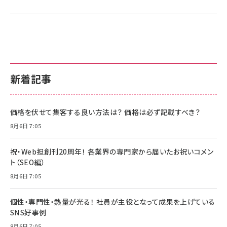
新着記事
価格を伏せて集客する良い方法は？ 価格は必ず記載すべき？
8月6日 7:05
祝・Web担創刊20周年！ 各業界の専門家から届いたお祝いコメン
ト（SEO編）
8月6日 7:05
個性・専門性・熱量が光る！ 社員が主役となって成果を上げている
SNS好事例
8月6日 7:05