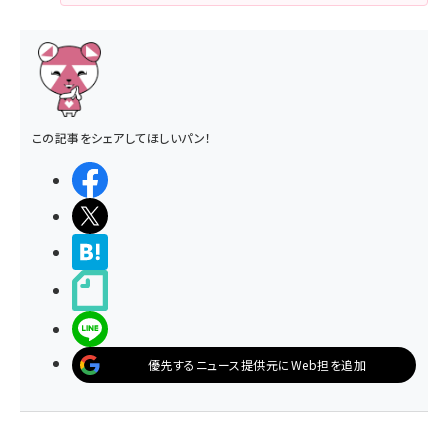
この記事をシェアしてほしいパン！
シェアする
ポストする
>ブクマする
noteで書く
LINEで送る
優先するニュース提供元にWeb担を追加