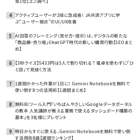
第1位【エン調べ】
アクティブユーザーが2倍に急成長！ JA共済アプリに学
ぶ“ユーザー視点”のUI/UX改善
AI回答のフレーミング（見せ方・提示）は、デジタルの新たな
「商品棚・売り場」――ChatGPT時代の新しい購買行動【SEOまと
め】
【3秒クイズ】5433円は3人で割り切れる？ 電卓を使わずに「ひ
と目」で見抜く方法
1週間かかった作業が1日に！ Gemini Notebookを無料で
使い倒す8つの活用術【1週間まとめ】
無料BIツール入門『いちばんやさしいGoogleデータポータル
の教本 人気講師が教える業務で使えるダッシュボード構築の
基本』を3名様にプレゼント
明日からすぐに使える、Gemini Notebookを無料で使い倒
す活用術8選【週間ランキング】