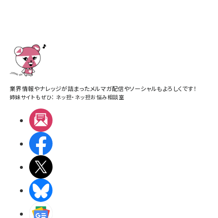
業界情報やナレッジが詰まったメルマガ配信やソーシャルもよろしくです！
姉妹サイトもぜひ：
ネッ担
・
ネッ担お悩み相談室
メルマガ
Facebook
X(エックス)
BlueSky
Googleニュース