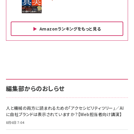
Amazonランキングをもっと見る
Amazon ビジネス・経済関連書籍 の売れ筋ランキン
Amazon 家電＆カメラ の売れ筋ランキング
Amazon パソコン・周辺機器 の売れ筋ランキング
グ
更新日時：2026/06/26 19:00
更新日時：2026/06/26 19:00
更新日時：2026/06/26 19:00
anan(アンアン)2026/07/01号 No.2501[魅せる
KIOXIA(キオクシア) 旧東芝メモリ microSD
KIOXIA(キオクシア) 旧東芝メモリ microSD
カラダ2026／宮舘涼太]
128GB UHS-I Class10 (最大読出速度
128GB UHS-I Class10 (最大読出速度
100MB/s) Nintendo Switch動作確認済 国内
100MB/s) Nintendo Switch動作確認済 国内
￥880
サポート正規品 メーカー保証5年 KLMEA128G
サポート正規品 メーカー保証5年 KLMEA128G
￥2,680
￥2,680
編集部からのおしらせ
anan(アンアン)2026/06/24号 No.2500増刊
スペシャルエディション[王道エンタメの矜持／
NIMASO ガラスフィルム iPhone 17 用 保護フィ
Amazon eギフトカード - Amazonロゴ - クラ
BTS]
ルム 強化ガラス 耐衝撃 高透過率 指紋防止 貼りや
シック
すい ガイド枠付き いPhone17 (6.3インチ) 対応
人と機械の両方に読まれるための「アクセシビリティツリー」／AI
￥1,100
￥5,000
2枚セット DSP25F1698
に自社ブランドは表示されていますか？【Web担当者向け講演】
￥1,599
8月6日 7:04
anan(アンアン)2026/07/08号 No.2502[2026
Anker PowerLine III Flow USB-C & USB-C
年後半、あなたの恋と運命／山田涼介]
【New】Amazon Fire TV Stick HD | 手軽にスト
ケーブル Anker絡まないケーブル 240W 結束バン
リーミングをはじめよう | ストリーミングメディアプ
ド付き USB PD対応 シリコン素材採用 iPhone