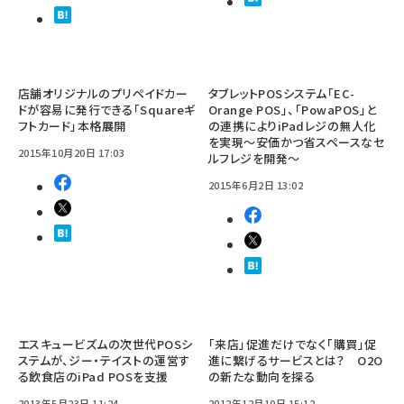
店舗オリジナルのプリペイドカー
タブレットPOSシステム「EC-
ドが容易に発行できる「Squareギ
Orange POS」、「PowaPOS」と
フトカード」本格展開
の連携によりiPadレジの無人化
を実現～安価かつ省スペースなセ
2015年10月20日 17:03
ルフレジを開発～
2015年6月2日 13:02
エスキュービズムの次世代POSシ
「来店」促進だけでなく「購買」促
ステムが、ジー・テイストの運営す
進に繋げるサービスとは？ O2O
る飲食店のiPad POSを支援
の新たな動向を探る
2013年5月23日 11:24
2012年12月10日 15:12