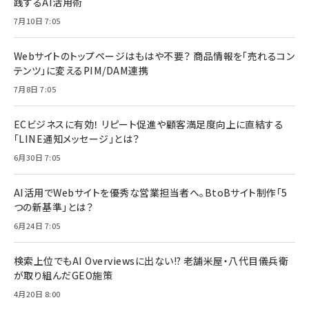
践するAI活用術
7月10日 7:05
Webサイトのトップページはもはや不要？ 商品情報を「売れるコン
テンツ」に変えるPIM/DAM連携
7月8日 7:05
ECビジネスに有効！ リピート促進や顧客満足度向上に直結する
「LINE通知メッセージ」とは？
6月30日 7:05
AI活用でWebサイトを優秀な営業担当者へ。BtoBサイト制作「5
つの新基準」とは？
6月24日 7:05
検索上位でもAI Overviewsに出ない!? 老舗米屋・八代目儀兵衛
が取り組んだGEO施策
4月20日 8:00