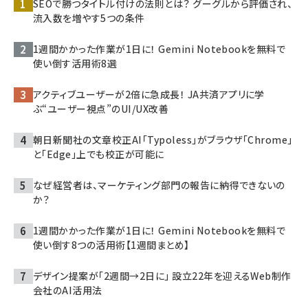
SEOで勝つタイトル付けの法則とは？ グーグルから評価され、
流入数を増やす5つの条件
1週間かかった作業が1日に！ Gemini Notebookを無料で
使い倒す活用術8選
アクティブユーザーが2倍に急成長！ JA共済アプリに学
ぶ“ユーザー視点”のUI/UX改善
朝日新聞社の文章校正AI「Typoless」がブラウザ「Chrome」
と「Edge」上でも校正が可能に
なぜ経営者は、マーケティング部門の報告に納得できないの
か？
1週間かかった作業が1日に！ Gemini Notebookを無料で
使い倒す8つの活用術【1週間まとめ】
デザイン提案が「2週間→2日に」 設立22年を迎えるWeb制作
会社のAI活用法