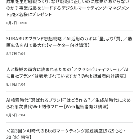
止 貼りやすい ガイド枠付き いPhone17 (6.3
成果を生む組織づくり『なぜ戦略は正しいのに成果があがらない
￥1,100
￥5,000
インチ) 対応 2枚セット DSP25F1698
のか？ 事業成長をリードするデジタルマーケティング・マネジメン
￥1,599
ト』を3名様にプレゼント
anan(アンアン)2026/07/08号
Anker PowerLine III Flow USB-C & USB-
No.2502[2026年後半、あなたの恋と運命／山
【New】Amazon Fire TV Stick HD | 手軽に
C ケーブル Anker絡まないケーブル 240W 結
8月7日 10:00
田涼介]
ストリーミングをはじめよう | ストリーミングメ
束バンド付き USB PD対応 シリコン素材採用
ディアプレイヤー
iPhone 17 / 16 / 15 / Galaxy iPad Pro
￥880
￥1,890
MacBook Pro/Air 各種対応 (1.8m ミッドナ
SUBARUのブランド想起戦略／AI活用のカギは「量」より「質」／動
￥6,980
イトブラック)
画広告をAIで最大化【マーケター向け講演】
ママ投資家が育休中に１億貯めた株式投資
アサヒ飲料 モンスター エナジー 355ml×24
8月7日 7:04
Anker Soundcore P31i (Bluetooth 6.1)
本
￥1,870
【完全ワイヤレスイヤホン/アクティブノイズキャ
￥4,192
ンセリング/マルチポイント接続 / 最大50時間
人と機械の両方に読まれるための「アクセシビリティツリー」／AI
再生 / PSE技術基準適合】ブラック
￥5,990
組織の成果を最大化する ルールのデザイン
に自社ブランドは表示されていますか？【Web担当者向け講演】
サッポロ 生ビール 黒ラベル 350ml 缶 24本
ビール ケース買い【6/30応募〆切! 黒ラベルビ
￥1,980
8月6日 7:04
Anker PowerLine III Flow USB-C & USB-
ヤセラーキャンペーン】
C ケーブル Anker絡まないケーブル 240W 結
￥4,857
束バンド付き USB PD対応 シリコン素材採用
AI検索時代“選ばれるブランド”はどう作る？／生成AI時代に求め
iPhone 17 / 16 / 15 / Galaxy iPad Pro
￥1,890
られる次世代Web制作フロー【Web担当者向け講演】
Amazonランキングをもっと見る
MacBook Pro/Air 各種対応 (1.8m ミッドナ
イトブラック)
8月5日 7:04
Amazonランキングをもっと見る
Amazonランキングをもっと見る
＜第3回＞AI時代のBtoBマーケティング実践講座【9/29（火）・
30（水）開催】