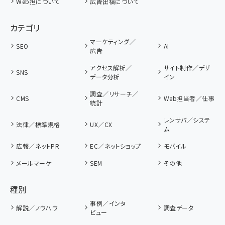
Web担について
広告出稿について
カテゴリ
マーケティング／
SEO
AI
広告
アクセス解析／
サイト制作／デザ
SNS
データ分析
イン
調査／リサーチ／
CMS
Web担当者／仕事
統計
レンサバ／システ
法律／標準規格
UX／CX
ム
広報／ネットPR
EC／ネットショップ
モバイル
メールマーケ
SEM
その他
種別
事例／インタ
解説／ノウハウ
調査データ
ビュー