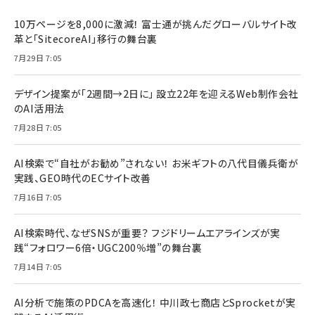
10万ページを8,000に激減！ 富士通が挑んだグローバルサイト改
革と「SitecoreAI」移行の舞台裏
7月29日 7:05
デザイン提案が「2週間→2日に」 設立22年を迎えるWeb制作会社
のAI活用法
7月28日 7:05
AI検索で“自社がお勧め”されない！ お米ギフトの八代目儀兵衛が
実践、GEO時代のECサイト改善
7月16日 7:05
AI検索時代、なぜSNSが重要？ フジドリームエアラインズが実
践“フォロワー6倍・UGC200％増”の舞台裏
7月14日 7:05
AI分析で施策のPDCAを高速化！ 中川政七商店とSprocketが実