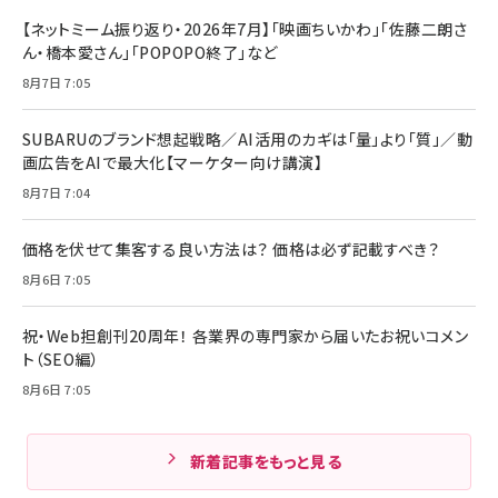
【ネットミーム振り返り・2026年7月】「映画ちいかわ」「佐藤二朗さ
ん・橋本愛さん」「POPOPO終了」など
8月7日 7:05
SUBARUのブランド想起戦略／AI活用のカギは「量」より「質」／動
画広告をAIで最大化【マーケター向け講演】
8月7日 7:04
価格を伏せて集客する良い方法は？ 価格は必ず記載すべき？
8月6日 7:05
祝・Web担創刊20周年！ 各業界の専門家から届いたお祝いコメン
ト（SEO編）
8月6日 7:05
新着記事をもっと見る