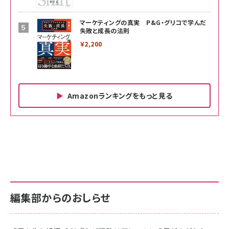
マーケティングの真実 P&G・グリコで学んだ
失敗と成長の法則
￥2,200
Amazonランキングをもっと見る
Amazon ビジネス・経済関連書籍 の売れ筋ランキン
Amazon 家電＆カメラ の売れ筋ランキング
Amazon パソコン・周辺機器 の売れ筋ランキング
グ
更新日時：2026/06/26 19:00
更新日時：2026/06/26 19:00
更新日時：2026/06/26 19:00
anan(アンアン)2026/07/01号 No.2501[魅
KIOXIA(キオクシア) 旧東芝メモリ microSD
KIOXIA(キオクシア) 旧東芝メモリ microSD
せるカラダ2026／宮舘涼太]
128GB UHS-I Class10 (最大読出速度
128GB UHS-I Class10 (最大読出速度
100MB/s) Nintendo Switch動作確認済 国
100MB/s) Nintendo Switch動作確認済 国
￥880
内サポート正規品 メーカー保証5年
内サポート正規品 メーカー保証5年
￥2,680
￥2,680
KLMEA128G
KLMEA128G
編集部からのおしらせ
anan(アンアン)2026/06/24号 No.2500増
刊 スペシャルエディション[王道エンタメの矜
NIMASO ガラスフィルム iPhone 17 用 保護
Amazon eギフトカード - Amazonロゴ - ク
持／BTS]
フィルム 強化ガラス 耐衝撃 高透過率 指紋防
ラシック