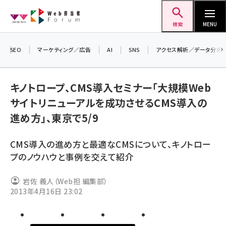
メ
Web担当者Forum
イ
検索
MENU
ン
コ
SEO
マーケティング／広告
AI
SNS
アクセス解析／データ分析
＼ 
ン
生成
テ
キノトロープ、CMS導入セミナー「大規模Web
るセ
ン
サイトリニューアルを成功させるCMS導入の
202
ツ
seo (3528)
進め方」、東京で5/9
▼申
に
ai (2811)
移
CMS導入の進め方と最適なCMSについて、キノトロー
動
youtube (2439)
プのノウハウと事例を交えて紹介
note (2315)
岩佐 義人（Web担 編集部）
セミナー (2308)
2013年4月16日 23:02
z世代 (1623)
meo (1277)