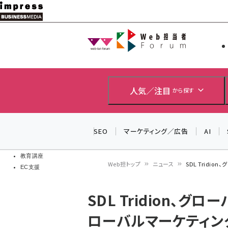
メ
イ
Web担当者
Web担当者
ン
EC担当者
コ
製品導入
ン
企業IT
ソフト開発
テ
人気／注目
から探す
IoT・AI
ン
DCクラウド
研究・調査
ツ
SEO
マーケティング／広告
AI
エネルギー
に
ドローン
移
教育講座
Web担トップ
ニュース
SDL Trid
EC支援
動
パ
SDL Tridion、
ン
ローバルマーケティング
く