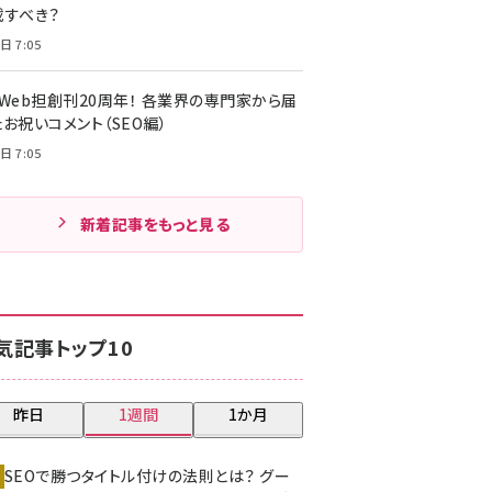
載すべき？
日 7:05
・Web担創刊20周年！ 各業界の専門家から届
お祝いコメント（SEO編）
日 7:05
新着記事をもっと見る
気記事トップ10
昨日
1週間
1か月
SEOで勝つタイトル付けの法則とは？ グー