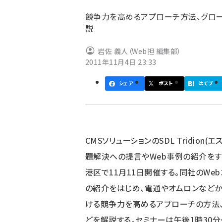
ず
競争力を高めるアプローチ方法、グロー
説
岩佐 義人（Web担 編集部）
2011年11月4日 23:33
シェア
ポスト
はてブ
CMSソリューションのSDL Tridio
題解決への提言やWeb事例の紹介をす
港区で11月11日開催する。同社のWebコン
の紹介をはじめ、電通やオムロンなどか
ける競争力を高めるアプローチの方法、
どを解説する。セミナーは午後1時30分