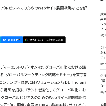
バルビジネスのためのWebサイト展開戦略などを解
成
果
ジ
プ
8月7
Bluesky
優先するニュース提供元に追加
【ネ
かわ
了
8月7
n(エスディーエルトリディオン)は、グローバル化における課
る「グローバルマーケティング戦略セミナー」を東京都
S
「
テンツ管理(WCM)ソリューション「SDL Tridion」
タ
ら講師を招き、ブランドを強化してグローバル化にお
8月7
グローバルビジネスのためのWebサイト展開戦略な
価
～同5時に開催。定員は100人、参加無料。サイトから