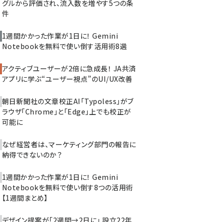
グルから評価され、流入数を増やす5つの条
件
1週間かかった作業が1日に！ Gemini
Notebookを無料で使い倒す活用術8選
アクティブユーザーが2倍に急成長！ JA共済
アプリに学ぶ“ユーザー視点”のUI/UX改善
朝日新聞社の文章校正AI「Typoless」がブ
ラウザ「Chrome」と「Edge」上でも校正が
可能に
なぜ経営者は、マーケティング部門の報告に
納得できないのか？
1週間かかった作業が1日に！ Gemini
Notebookを無料で使い倒す8つの活用術
【1週間まとめ】
デザイン提案が「2週間→2日に」 設立22年