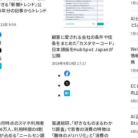
7月1
きる「新聞トレンド」公
5年分の記事からトレンド
A
21日 9:59
とS
7月1
顧客に愛される会社の条件や信
3
条をまとめた「カスタマーコード」
W
日本語版をHubSpot Japanが
公開
情報
5
携
2019年9月19日 17:17
7月8
E
向
6月3
A
年4月時点のスマホ利用者
電通総研、「好きなものまるわか
Bt
96万人、利用時間の8割
り調査」で若者の消費の特徴は
6月2
が占める「ニールセン調
「趣味のメリハリ化」と「消費の