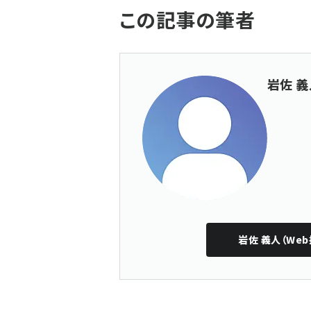
この記事の筆者
岩佐 義
岩佐 義人（Web