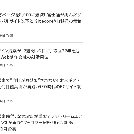
万ページを8,000に激減！ 富士通が挑んだグ
バルサイト改革と「SitecoreAI」移行の舞台
9日 7:05
ザイン提案が「2週間→2日に」 設立22年を迎
るWeb制作会社のAI活用法
8日 7:05
I検索で“自社がお勧め”されない！ お米ギフト
八代目儀兵衛が実践、GEO時代のECサイト改
6日 7:05
検索時代、なぜSNSが重要？ フジドリームエア
ンズが実践“フォロワー6倍・UGC200％
”の舞台裏