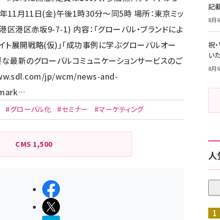
記
年11月11日(金)午後1時30分～同5時 場所：東京ミッ
8月6
港区港区赤坂9-7-1) 内容：「グローバル・ブランドによ
サイト展開戦略(仮)」「成功事例に学ぶグローバルオー
祝
いた
必要な最新のグローバルコミュニケーションサービスのご
8月6
ww.sdl.com/jp/wcm/news-and-
-mark…
#グローバル化
#セミナー
#マーケティング
CMS
1,500
人
シェアする
ポストする