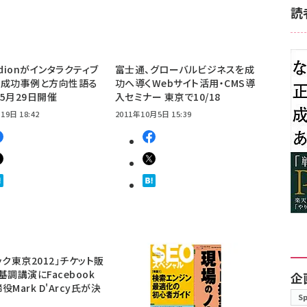
読
ridionがインタラクティブ
富士通、グローバルビジネスを成
の成功事例と方向性語る
功へ導くWebサイト活用・CMS導
5月29日開催
入セミナー 東京で10/18
19日 18:42
2011年10月5日 15:39
ック東京2012」チケット販
基調講演にFacebook
企
Mark D'Arcy氏が決
S