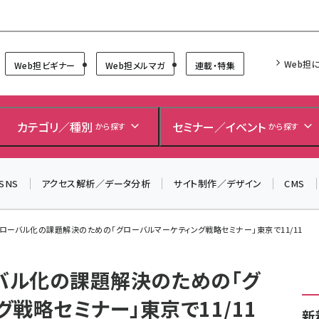
Forum
Web担
Web担ビギナー
Web担メルマガ
連載・特集
＼ 8月27日開催、申し込み受付中！ ／
カテゴリ／種別
セミナー／イベント
から探す
から探す
生成AIをマーケティング等に活用するための考え方を学べ
るセミナーイベント「生成AI × マーケティング フォーラム
2026」開催！
SNS
アクセス解析／データ分析
サイト制作／デザイン
CMS
▼申し込みはこちらから▼
ion、グローバル化の課題解決のための「グローバルマーケティング戦略セミナー」東京で11/11
グローバル化の課題解決のための「グ
戦略セミナー」東京で11/11
新