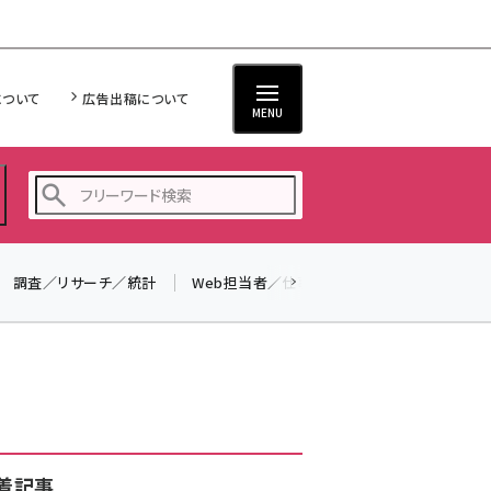
について
広告出稿について
MENU
調査／リサーチ／統計
Web担当者／仕事
法律／標準規格
seo (3528)
ai (2811)
youtube (2439)
note (2315)
セミナー (2308)
着記事