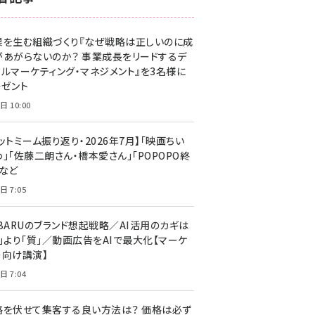
z世代 (1623)
果を生む組織づくり『なぜ戦略は正しいのに成
meo (1277)
があがらないのか？ 事業成長をリードするデ
llmo (1166)
タルマーケティング・マネジメント』を3名様に
レゼント
日 10:00
ットミーム振り返り・2026年7月】「映画ちい
」「佐藤二朗さん・橋本愛さん」「POPOPO終
」など
日 7:05
UBARUのブランド想起戦略／AI活用のカギは
量」より「質」／動画広告をAIで最大化【マーケ
ー向け講演】
日 7:04
格を伏せて集客する良い方法は？ 価格は必ず