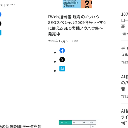
2日 21:27
10
『Web担当者 現場のノウハウ
ロー
SEOスペシャル2009冬号』～すぐ
裏
に使えるSEO実践ノウハウ集～
発売中
7月2
2008年12月5日 9:00
デ
え
7月2
A
の
善
7月1
AI
ライ
増
紙の新聞記事データを無