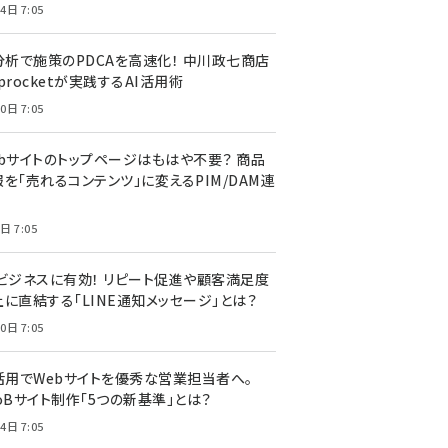
4日 7:05
I分析で施策のPDCAを高速化！ 中川政七商店
procketが実践するAI活用術
0日 7:05
ebサイトのトップページはもはや不要？ 商品
を「売れるコンテンツ」に変えるPIM/DAM連
日 7:05
Cビジネスに有効！ リピート促進や顧客満足度
上に直結する「LINE通知メッセージ」とは？
0日 7:05
I活用でWebサイトを優秀な営業担当者へ。
oBサイト制作「5つの新基準」とは？
4日 7:05