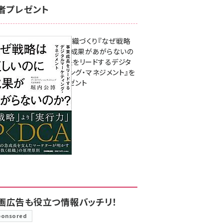
者プレゼント
成果を生む組織づくり『なぜ戦略
は正しいのに成果があがらないの
か？ 事業成長をリードするデジタ
ルマーケティング・マネジメント』を
3名様にプレゼント
8月7日 10:00
画広告も役立つ情報バッチリ！
ponsored