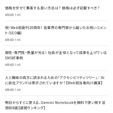
価格を伏せて集客する良い方法は？ 価格は必ず記載すべき？
8月6日 7:05
祝・Web担創刊20周年！ 各業界の専門家から届いたお祝いコメン
ト（SEO編）
8月6日 7:05
個性・専門性・熱量が光る！ 社員が主役となって成果を上げている
SNS好事例
8月6日 7:05
人と機械の両方に読まれるための「アクセシビリティツリー」／AI
に自社ブランドは表示されていますか？【Web担当者向け講演】
8月6日 7:04
明日からすぐに使える、Gemini Notebookを無料で使い倒す活
用術8選【週間ランキング】