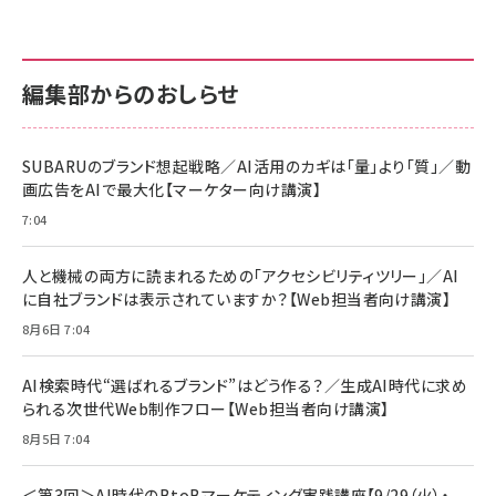
anan(アンアン)2026/07/01号 No.2501[魅せる
KIOXIA(キオクシア) 旧東芝メモリ microSD
KIOXIA(キオクシア) 旧東芝メモリ microSD
カラダ2026／宮舘涼太]
128GB UHS-I Class10 (最大読出速度
128GB UHS-I Class10 (最大読出速度
100MB/s) Nintendo Switch動作確認済 国内
100MB/s) Nintendo Switch動作確認済 国内
￥880
サポート正規品 メーカー保証5年 KLMEA128G
サポート正規品 メーカー保証5年 KLMEA128G
￥2,680
￥2,680
編集部からのおしらせ
anan(アンアン)2026/06/24号 No.2500増刊
スペシャルエディション[王道エンタメの矜持／
NIMASO ガラスフィルム iPhone 17 用 保護フィ
Amazon eギフトカード - Amazonロゴ - クラ
BTS]
ルム 強化ガラス 耐衝撃 高透過率 指紋防止 貼りや
シック
すい ガイド枠付き いPhone17 (6.3インチ) 対応
SUBARUのブランド想起戦略／AI活用のカギは「量」より「質」／動
￥1,100
￥5,000
2枚セット DSP25F1698
画広告をAIで最大化【マーケター向け講演】
￥1,599
7:04
anan(アンアン)2026/07/08号 No.2502[2026
Anker PowerLine III Flow USB-C & USB-C
年後半、あなたの恋と運命／山田涼介]
【New】Amazon Fire TV Stick HD | 手軽にスト
ケーブル Anker絡まないケーブル 240W 結束バン
リーミングをはじめよう | ストリーミングメディアプ
ド付き USB PD対応 シリコン素材採用 iPhone
￥880
人と機械の両方に読まれるための「アクセシビリティツリー」／AI
レイヤー
17 / 16 / 15 / Galaxy iPad Pro MacBook
￥1,890
Pro/Air 各種対応 (1.8m ミッドナイトブラック)
に自社ブランドは表示されていますか？【Web担当者向け講演】
￥6,980
ママ投資家が育休中に１億貯めた株式投資
8月6日 7:04
アサヒ飲料 モンスター エナジー 355ml×24本
￥1,870
Anker Soundcore P31i (Bluetooth 6.1) 【完
￥4,192
全ワイヤレスイヤホン/アクティブノイズキャンセリ
AI検索時代“選ばれるブランド”はどう作る？／生成AI時代に求め
ング/マルチポイント接続 / 最大50時間再生 / PSE
られる次世代Web制作フロー【Web担当者向け講演】
組織の成果を最大化する ルールのデザイン
技術基準適合】ブラック
￥5,990
サッポロ 生ビール 黒ラベル 350ml 缶 24本 ビー
8月5日 7:04
￥1,980
ル ケース買い【6/30応募〆切! 黒ラベルビヤセラー
キャンペーン】
Anker PowerLine III Flow USB-C & USB-C
ケーブル Anker絡まないケーブル 240W 結束バン
￥4,857
＜第3回＞AI時代のBtoBマーケティング実践講座【9/29（火）・