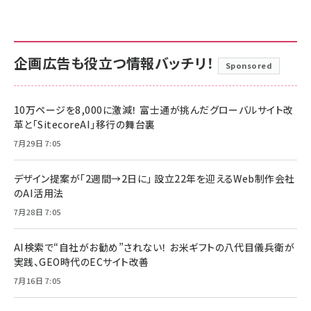
企画広告も役立つ情報バッチリ！
Sponsored
10万ページを8,000に激減！ 富士通が挑んだグローバルサイト改
革と「SitecoreAI」移行の舞台裏
7月29日 7:05
デザイン提案が「2週間→2日に」 設立22年を迎えるWeb制作会社
のAI活用法
7月28日 7:05
AI検索で“自社がお勧め”されない！ お米ギフトの八代目儀兵衛が
実践、GEO時代のECサイト改善
7月16日 7:05