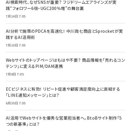
AI検索時代、なぜSNSが重要？ フジドリームエアラインズが実
践“フォロワー6倍・UGC200％増”の舞台裏
7月14日 7:05
AI分析で施策のPDCAを高速化！ 中川政七商店とSprocketが実
践するAI活用術
7月10日 7:05
Webサイトのトップページはもはや不要？ 商品情報を「売れるコン
テンツ」に変えるPIM/DAM連携
7月8日 7:05
ECビジネスに有効！ リピート促進や顧客満足度向上に直結する
「LINE通知メッセージ」とは？
6月30日 7:05
AI活用でWebサイトを優秀な営業担当者へ。BtoBサイト制作「5
つの新基準」とは？