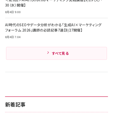
ド付き USB PD対応 シリコン素材採用 iPhone
30（水）開催】
Amazonランキングをもっと見る
17 / 16 / 15 / Galaxy iPad Pro MacBook
￥1,890
Pro/Air 各種対応 (1.8m ミッドナイトブラック)
8月4日 9:00
Amazonランキングをもっと見る
AI時代のSEOやデータ分析がわかる「生成AI×マーケティング
Amazonランキングをもっと見る
フォーラム 2026」講師の必読記事7選【8/27開催】
8月4日 7:04
すべて見る
新着記事