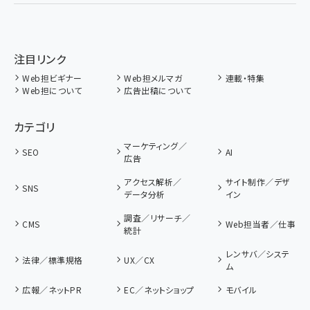
注目リンク
Web担ビギナー
Web担メルマガ
連載・特集
Web担について
広告出稿について
カテゴリ
マーケティング／
SEO
AI
広告
アクセス解析／
サイト制作／デザ
SNS
データ分析
イン
調査／リサーチ／
CMS
Web担当者／仕事
統計
レンサバ／システ
法律／標準規格
UX／CX
ム
広報／ネットPR
EC／ネットショップ
モバイル