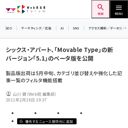
メ
Web担当者Forum
イ
検索
MENU
ン
コ
SEO
マーケティング／広告
AI
SNS
アクセス解析／データ分析
＼ 
ン
7月
テ
シックス・アパート、「Movable Type」の新
差し
ン
バージョン「5.1」のベータ版を公開
▼
ツ
seo (3523)
に
製品版出荷は5月中旬、カテゴリ並び替えや強化した記
ai (2804)
移
事一覧のフィルタ機能搭載
動
youtube (2429)
山川 健（Web担 編集部）
note (2312)
2011年2月16日 19:37
セミナー (2303)
z世代 (1622)
優先するニュース提供元に追加
meo (1275)