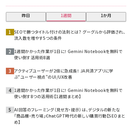
昨日
1週間
1か月
SEOで勝つタイトル付けの法則とは？ グーグルから評価され、
流入数を増やす5つの条件
1週間かかった作業が1日に！ Gemini Notebookを無料で
使い倒す活用術8選
アクティブユーザーが2倍に急成長！ JA共済アプリに学
ぶ“ユーザー視点”のUI/UX改善
1週間かかった作業が1日に！ Gemini Notebookを無料で
使い倒す8つの活用術【1週間まとめ】
AI回答のフレーミング（見せ方・提示）は、デジタルの新たな
「商品棚・売り場」――ChatGPT時代の新しい購買行動【SEOまと
め】