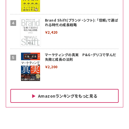
Brand Shift(ブランド・シフト): 「信頼」で選ば
れる時代の成長戦略
￥2,420
マーケティングの真実 P&G・グリコで学んだ
失敗と成長の法則
￥2,200
Amazonランキングをもっと見る
Amazon ビジネス・経済関連書籍 の売れ筋ランキン
Amazon 家電＆カメラ の売れ筋ランキング
Amazon パソコン・周辺機器 の売れ筋ランキング
グ
更新日時：2026/06/26 19:00
更新日時：2026/06/26 19:00
更新日時：2026/06/26 19:00