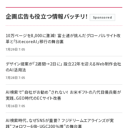
企画広告も役立つ情報バッチリ！
Sponsored
10万ページを8,000に激減！ 富士通が挑んだグローバルサイト改
革と「SitecoreAI」移行の舞台裏
7月29日 7:05
デザイン提案が「2週間→2日に」 設立22年を迎えるWeb制作会社
のAI活用法
7月28日 7:05
AI検索で“自社がお勧め”されない！ お米ギフトの八代目儀兵衛が
実践、GEO時代のECサイト改善
7月16日 7:05
AI検索時代、なぜSNSが重要？ フジドリームエアラインズが実
践“フォロワー6倍・UGC200％増”の舞台裏