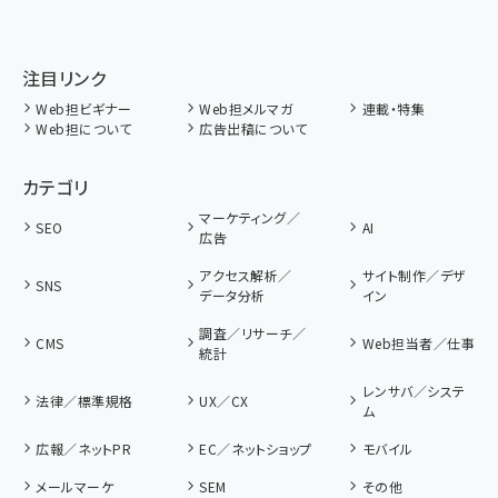
注目リンク
Web担ビギナー
Web担メルマガ
連載・特集
Web担について
広告出稿について
カテゴリ
マーケティング／
SEO
AI
広告
アクセス解析／
サイト制作／デザ
SNS
データ分析
イン
調査／リサーチ／
CMS
Web担当者／仕事
統計
レンサバ／システ
法律／標準規格
UX／CX
ム
広報／ネットPR
EC／ネットショップ
モバイル
メールマーケ
SEM
その他