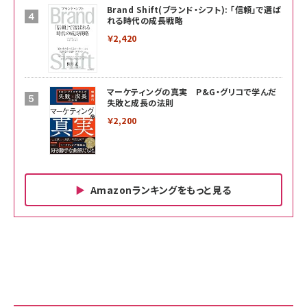
Brand Shift(ブランド・シフト): 「信頼」で選ば
れる時代の成長戦略
￥2,420
マーケティングの真実 P&G・グリコで学んだ
失敗と成長の法則
￥2,200
Amazonランキングをもっと見る
Amazon ビジネス・経済関連書籍 の売れ筋ランキン
Amazon 家電＆カメラ の売れ筋ランキング
Amazon パソコン・周辺機器 の売れ筋ランキング
グ
更新日時：2026/06/26 19:00
更新日時：2026/06/26 19:00
更新日時：2026/06/26 19:00
anan(アンアン)2026/07/01号 No.2501[魅せる
KIOXIA(キオクシア) 旧東芝メモリ microSD
KIOXIA(キオクシア) 旧東芝メモリ microSD
カラダ2026／宮舘涼太]
128GB UHS-I Class10 (最大読出速度
128GB UHS-I Class10 (最大読出速度
100MB/s) Nintendo Switch動作確認済 国内
100MB/s) Nintendo Switch動作確認済 国内
￥880