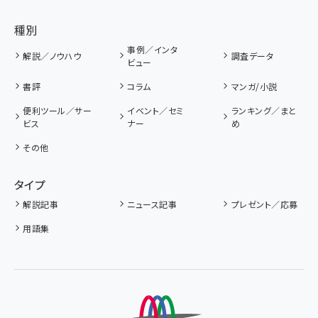
種別
事例／インタ
解説／ノウハウ
調査データ
ビュー
書評
コラム
マンガ/小説
便利ツール／サー
イベント／セミ
ランキング／まと
ビス
ナー
め
その他
タイプ
解説記事
ニュース記事
プレゼント／応募
用語集