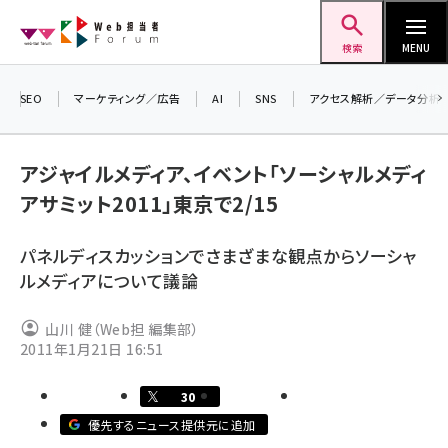
メ
Web担当者Forum
イ
検索
MENU
ン
コ
SEO
マーケティング／広告
AI
SNS
アクセス解析／データ分析
ン
テ
アジャイルメディア、イベント「ソーシャルメディ
ン
アサミット2011」東京で2/15
ツ
seo (3532)
に
パネルディスカッションでさまざまな観点からソーシャ
ai (2814)
移
ルメディアについて議論
動
youtube (2441)
山川 健（Web担 編集部）
note (2317)
2011年1月21日 16:51
セミナー (2310)
30
z世代 (1623)
優先するニュース提供元に追加
meo (1277)