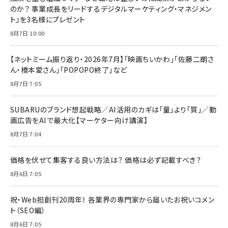
のか？ 事業成長をリードするデジタルマーケティング・マネジメン
ト』を3名様にプレゼント
8月7日 10:00
【ネットミーム振り返り・2026年7月】「映画ちいかわ」「佐藤二朗さ
ん・橋本愛さん」「POPOPO終了」など
8月7日 7:05
SUBARUのブランド想起戦略／AI活用のカギは「量」より「質」／動
画広告をAIで最大化【マーケター向け講演】
8月7日 7:04
価格を伏せて集客する良い方法は？ 価格は必ず記載すべき？
8月6日 7:05
祝・Web担創刊20周年！ 各業界の専門家から届いたお祝いコメン
ト（SEO編）
8月6日 7:05