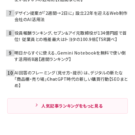
デザイン提案が「2週間→2日に」 設立22年を迎えるWeb制作
会社のAI活用法
役員報酬ランキング、セブン＆アイ元取締役が134億円超で首
位！ 従業員との格差最大はトヨタの100.9倍【TSR調べ】
明日からすぐに使える、Gemini Notebookを無料で使い倒
す活用術8選【週間ランキング】
AI回答のフレーミング（見せ方・提示）は、デジタルの新たな
「商品棚・売り場」――ChatGPT時代の新しい購買行動【SEOまと
め】
人気記事ランキングをもっと見る