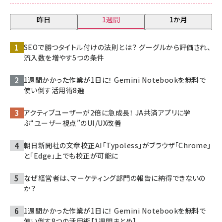
昨日
1週間
1か月
SEOで勝つタイトル付けの法則とは？ グーグルから評価され、
流入数を増やす5つの条件
1週間かかった作業が1日に！ Gemini Notebookを無料で
使い倒す活用術8選
アクティブユーザーが2倍に急成長！ JA共済アプリに学
ぶ“ユーザー視点”のUI/UX改善
朝日新聞社の文章校正AI「Typoless」がブラウザ「Chrome」
と「Edge」上でも校正が可能に
なぜ経営者は、マーケティング部門の報告に納得できないの
か？
1週間かかった作業が1日に！ Gemini Notebookを無料で
使い倒す8つの活用術【1週間まとめ】