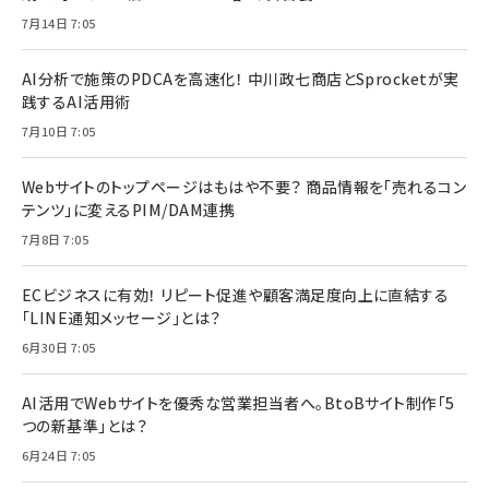
7月14日 7:05
AI分析で施策のPDCAを高速化！ 中川政七商店とSprocketが実
践するAI活用術
7月10日 7:05
Webサイトのトップページはもはや不要？ 商品情報を「売れるコン
テンツ」に変えるPIM/DAM連携
7月8日 7:05
ECビジネスに有効！ リピート促進や顧客満足度向上に直結する
「LINE通知メッセージ」とは？
6月30日 7:05
AI活用でWebサイトを優秀な営業担当者へ。BtoBサイト制作「5
つの新基準」とは？
6月24日 7:05