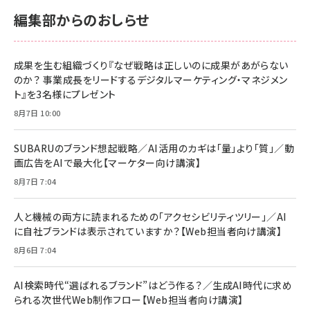
サポート正規品 メーカー保証5年 KLMEA128G
サポート正規品 メーカー保証5年 KLMEA128G
￥2,680
￥2,680
編集部からのおしらせ
anan(アンアン)2026/06/24号 No.2500増刊
スペシャルエディション[王道エンタメの矜持／
NIMASO ガラスフィルム iPhone 17 用 保護フィ
Amazon eギフトカード - Amazonロゴ - クラ
BTS]
ルム 強化ガラス 耐衝撃 高透過率 指紋防止 貼りや
シック
すい ガイド枠付き いPhone17 (6.3インチ) 対応
成果を生む組織づくり『なぜ戦略は正しいのに成果があがらない
￥1,100
￥5,000
2枚セット DSP25F1698
のか？ 事業成長をリードするデジタルマーケティング・マネジメン
￥1,599
ト』を3名様にプレゼント
anan(アンアン)2026/07/08号 No.2502[2026
Anker PowerLine III Flow USB-C & USB-C
年後半、あなたの恋と運命／山田涼介]
【New】Amazon Fire TV Stick HD | 手軽にスト
ケーブル Anker絡まないケーブル 240W 結束バン
8月7日 10:00
リーミングをはじめよう | ストリーミングメディアプ
ド付き USB PD対応 シリコン素材採用 iPhone
￥880
レイヤー
17 / 16 / 15 / Galaxy iPad Pro MacBook
￥1,890
Pro/Air 各種対応 (1.8m ミッドナイトブラック)
SUBARUのブランド想起戦略／AI活用のカギは「量」より「質」／動
￥6,980
画広告をAIで最大化【マーケター向け講演】
ママ投資家が育休中に１億貯めた株式投資
アサヒ飲料 モンスター エナジー 355ml×24本
￥1,870
8月7日 7:04
Anker Soundcore P31i (Bluetooth 6.1) 【完
￥4,192
全ワイヤレスイヤホン/アクティブノイズキャンセリ
ング/マルチポイント接続 / 最大50時間再生 / PSE
人と機械の両方に読まれるための「アクセシビリティツリー」／AI
組織の成果を最大化する ルールのデザイン
技術基準適合】ブラック
￥5,990
サッポロ 生ビール 黒ラベル 350ml 缶 24本 ビー
に自社ブランドは表示されていますか？【Web担当者向け講演】
￥1,980
ル ケース買い【6/30応募〆切! 黒ラベルビヤセラー
8月6日 7:04
キャンペーン】
Anker PowerLine III Flow USB-C & USB-C
ケーブル Anker絡まないケーブル 240W 結束バン
￥4,857
ド付き USB PD対応 シリコン素材採用 iPhone
AI検索時代“選ばれるブランド”はどう作る？／生成AI時代に求め
Amazonランキングをもっと見る
17 / 16 / 15 / Galaxy iPad Pro MacBook
￥1,890
られる次世代Web制作フロー【Web担当者向け講演】
Pro/Air 各種対応 (1.8m ミッドナイトブラック)