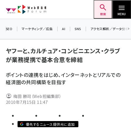
メ
Web担当者Forum
イ
検索
MENU
ン
コ
SEO
マーケティング／広告
AI
SNS
アクセス解析／データ分析
＼ 
ン
生成
テ
ヤフーと、カルチュア・コンビニエンス・クラブ
るセ
ン
が業務提携で基本合意を締結
202
ツ
seo (3524)
▼申
に
ポイントの連携をはじめ、インターネットとリアルでの
ai (2804)
移
経済圏の共同構築を目指す
動
youtube (2431)
梅田 勝司（Web担編集部）
note (2312)
2010年7月15日 11:47
セミナー (2306)
z世代 (1622)
優先するニュース提供元に追加
meo (1275)