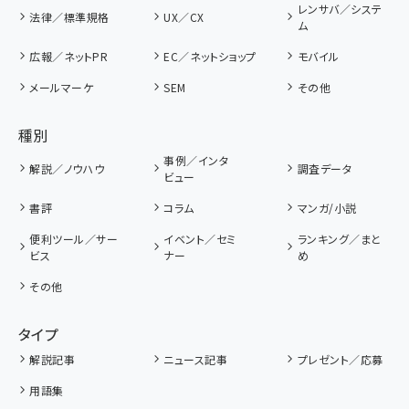
レンサバ／システ
法律／標準規格
UX／CX
ム
広報／ネットPR
EC／ネットショップ
モバイル
メールマーケ
SEM
その他
種別
事例／インタ
解説／ノウハウ
調査データ
ビュー
書評
コラム
マンガ/小説
便利ツール／サー
イベント／セミ
ランキング／まと
ビス
ナー
め
その他
タイプ
解説記事
ニュース記事
プレゼント／応募
用語集