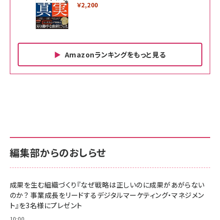
￥2,200
Amazonランキングをもっと見る
Amazon ビジネス・経済関連書籍 の売れ筋ランキン
Amazon 家電＆カメラ の売れ筋ランキング
Amazon パソコン・周辺機器 の売れ筋ランキング
グ
更新日時：2026/06/26 19:00
更新日時：2026/06/26 19:00
更新日時：2026/06/26 19:00
anan(アンアン)2026/07/01号 No.2501[魅
KIOXIA(キオクシア) 旧東芝メモリ microSD
KIOXIA(キオクシア) 旧東芝メモリ microSD
せるカラダ2026／宮舘涼太]
128GB UHS-I Class10 (最大読出速度
128GB UHS-I Class10 (最大読出速度
100MB/s) Nintendo Switch動作確認済 国
100MB/s) Nintendo Switch動作確認済 国
￥880
内サポート正規品 メーカー保証5年
内サポート正規品 メーカー保証5年
￥2,680
￥2,680
KLMEA128G
KLMEA128G
編集部からのおしらせ
anan(アンアン)2026/06/24号 No.2500増
刊 スペシャルエディション[王道エンタメの矜
NIMASO ガラスフィルム iPhone 17 用 保護
Amazon eギフトカード - Amazonロゴ - ク
持／BTS]
フィルム 強化ガラス 耐衝撃 高透過率 指紋防
ラシック
止 貼りやすい ガイド枠付き いPhone17 (6.3
成果を生む組織づくり『なぜ戦略は正しいのに成果があがらない
￥1,100
￥5,000
インチ) 対応 2枚セット DSP25F1698
のか？ 事業成長をリードするデジタルマーケティング・マネジメン
￥1,599
ト』を3名様にプレゼント
anan(アンアン)2026/07/08号
Anker PowerLine III Flow USB-C & USB-
No.2502[2026年後半、あなたの恋と運命／山
【New】Amazon Fire TV Stick HD | 手軽に
C ケーブル Anker絡まないケーブル 240W 結
10:00