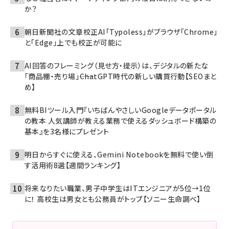
か？
朝日新聞社の文章校正AI「Typoless」がブラウザ「Chrome」
と「Edge」上でも校正が可能に
AI回答のフレーミング（見せ方・提示）は、デジタルの新たな
「商品棚・売り場」――ChatGPT時代の新しい購買行動【SEOまと
め】
無料BIツール入門『いちばんやさしいGoogleデータポータル
の教本 人気講師が教える業務で使えるダッシュボード構築の
基本』を3名様にプレゼント
明日からすぐに使える、Gemini Notebookを無料で使い倒
す活用術8選【週間ランキング】
将来なりたい職業、男子中学生はITエンジニアが5位→1位
に！ 高校生は男女とも公務員がトップ【ソニー生命調べ】