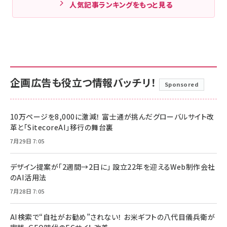
人気記事ランキングをもっと見る
企画広告も役立つ情報バッチリ！
Sponsored
10万ページを8,000に激減！ 富士通が挑んだグローバルサイト改
革と「SitecoreAI」移行の舞台裏
7月29日 7:05
デザイン提案が「2週間→2日に」 設立22年を迎えるWeb制作会社
のAI活用法
7月28日 7:05
AI検索で“自社がお勧め”されない！ お米ギフトの八代目儀兵衛が