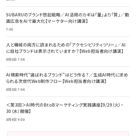
田涼介]
ストリーミングをはじめよう | ストリーミングメ
束バンド付き USB PD対応 シリコン素材採用
ディアプレイヤー
iPhone 17 / 16 / 15 / Galaxy iPad Pro
￥880
￥1,890
MacBook Pro/Air 各種対応 (1.8m ミッドナ
SUBARUのブランド想起戦略／AI活用のカギは「量」より「質」／動
￥6,980
イトブラック)
画広告をAIで最大化【マーケター向け講演】
ママ投資家が育休中に１億貯めた株式投資
アサヒ飲料 モンスター エナジー 355ml×24
7:04
Anker Soundcore P31i (Bluetooth 6.1)
本
￥1,870
【完全ワイヤレスイヤホン/アクティブノイズキャ
￥4,192
ンセリング/マルチポイント接続 / 最大50時間
人と機械の両方に読まれるための「アクセシビリティツリー」／AI
再生 / PSE技術基準適合】ブラック
￥5,990
組織の成果を最大化する ルールのデザイン
に自社ブランドは表示されていますか？【Web担当者向け講演】
サッポロ 生ビール 黒ラベル 350ml 缶 24本
ビール ケース買い【6/30応募〆切! 黒ラベルビ
￥1,980
8月6日 7:04
Anker PowerLine III Flow USB-C & USB-
ヤセラーキャンペーン】
C ケーブル Anker絡まないケーブル 240W 結
￥4,857
束バンド付き USB PD対応 シリコン素材採用
AI検索時代“選ばれるブランド”はどう作る？／生成AI時代に求め
iPhone 17 / 16 / 15 / Galaxy iPad Pro
￥1,890
られる次世代Web制作フロー【Web担当者向け講演】
Amazonランキングをもっと見る
MacBook Pro/Air 各種対応 (1.8m ミッドナ
イトブラック)
8月5日 7:04
Amazonランキングをもっと見る
Amazonランキングをもっと見る
＜第3回＞AI時代のBtoBマーケティング実践講座【9/29（火）・
30（水）開催】
8月4日 9:00