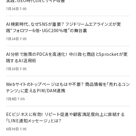
実践、GEO時代のECサイト改善
7月16日 7:05
AI検索時代、なぜSNSが重要？ フジドリームエアラインズが実
践“フォロワー6倍・UGC200％増”の舞台裏
7月14日 7:05
AI分析で施策のPDCAを高速化！ 中川政七商店とSprocketが実
践するAI活用術
7月10日 7:05
Webサイトのトップページはもはや不要？ 商品情報を「売れるコン
テンツ」に変えるPIM/DAM連携
7月8日 7:05
ECビジネスに有効！ リピート促進や顧客満足度向上に直結する
「LINE通知メッセージ」とは？
6月30日 7:05