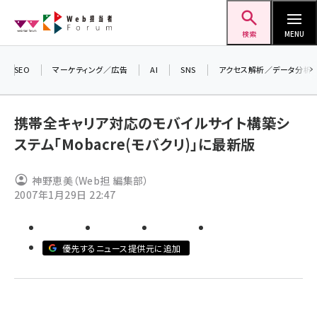
メ
Web担当者Forum
イ
検索
MENU
ン
コ
SEO
マーケティング／広告
AI
SNS
アクセス解析／データ分析
＼ 
ン
生成
テ
携帯全キャリア対応のモバイルサイト構築シ
るセ
ン
ステム「Mobacre(モバクリ)」に最新版
202
ツ
seo (3538)
▼申
に
神野恵美（Web担 編集部）
ai (2820)
移
2007年1月29日 22:47
動
youtube (2444)
note (2322)
優先するニュース提供元に追加
セミナー (2315)
z世代 (1629)
meo (1281)