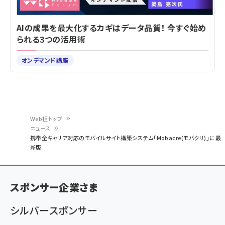
AIの成果を最大化するカギはデータ品質！ 今すぐ始め
られる3つの活用術
オンデマンド講座
Web担トップ
ニュース
パ
携帯全キャリア対応のモバイルサイト構築システム「Mobacre(モバクリ)」に最
新版
ン
く
ず
スポンサー企業さま
シルバースポンサー