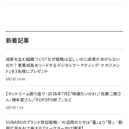
新着記事
成果を生む組織づくり『なぜ戦略は正しいのに成果があがらない
のか？ 事業成長をリードするデジタルマーケティング・マネジメン
ト』を3名様にプレゼント
8月7日 10:00
【ネットミーム振り返り・2026年7月】「映画ちいかわ」「佐藤二朗さ
ん・橋本愛さん」「POPOPO終了」など
8月7日 7:05
SUBARUのブランド想起戦略／AI活用のカギは「量」より「質」／動
画広告をAIで最大化【マーケター向け講演】