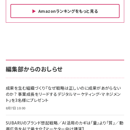
Amazonランキングをもっと見る
Amazon ビジネス・経済関連書籍 の売れ筋ランキン
Amazon 家電＆カメラ の売れ筋ランキング
Amazon パソコン・周辺機器 の売れ筋ランキング
グ
更新日時：2026/06/26 19:00
更新日時：2026/06/26 19:00
更新日時：2026/06/26 19:00
anan(アンアン)2026/07/01号 No.2501[魅
KIOXIA(キオクシア) 旧東芝メモリ microSD
KIOXIA(キオクシア) 旧東芝メモリ microSD
せるカラダ2026／宮舘涼太]
128GB UHS-I Class10 (最大読出速度
128GB UHS-I Class10 (最大読出速度
100MB/s) Nintendo Switch動作確認済 国
100MB/s) Nintendo Switch動作確認済 国
￥880
内サポート正規品 メーカー保証5年
内サポート正規品 メーカー保証5年
￥2,680
￥2,680
KLMEA128G
KLMEA128G
編集部からのおしらせ
anan(アンアン)2026/06/24号 No.2500増
刊 スペシャルエディション[王道エンタメの矜
NIMASO ガラスフィルム iPhone 17 用 保護
Amazon eギフトカード - Amazonロゴ - ク
持／BTS]
フィルム 強化ガラス 耐衝撃 高透過率 指紋防
ラシック
止 貼りやすい ガイド枠付き いPhone17 (6.3
成果を生む組織づくり『なぜ戦略は正しいのに成果があがらない
￥1,100
￥5,000
インチ) 対応 2枚セット DSP25F1698
のか？ 事業成長をリードするデジタルマーケティング・マネジメン
￥1,599
ト』を3名様にプレゼント
anan(アンアン)2026/07/08号
Anker PowerLine III Flow USB-C & USB-
No.2502[2026年後半、あなたの恋と運命／山
【New】Amazon Fire TV Stick HD | 手軽に
C ケーブル Anker絡まないケーブル 240W 結
8月7日 10:00
田涼介]
ストリーミングをはじめよう | ストリーミングメ
束バンド付き USB PD対応 シリコン素材採用
ディアプレイヤー
iPhone 17 / 16 / 15 / Galaxy iPad Pro
￥880
￥1,890
MacBook Pro/Air 各種対応 (1.8m ミッドナ
SUBARUのブランド想起戦略／AI活用のカギは「量」より「質」／動
￥6,980
イトブラック)
画広告をAIで最大化【マーケター向け講演】