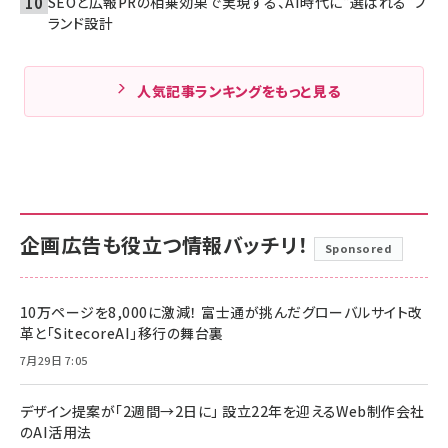
SEOと広報PRの相乗効果で実現する、AI時代に“選ばれる”ブ
ランド設計
人気記事ランキングをもっと見る
企画広告も役立つ情報バッチリ！
Sponsored
10万ページを8,000に激減！ 富士通が挑んだグローバルサイト改
革と「SitecoreAI」移行の舞台裏
7月29日 7:05
デザイン提案が「2週間→2日に」 設立22年を迎えるWeb制作会社
のAI活用法