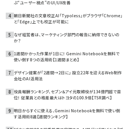
ぶ“ユーザー視点”のUI/UX改善
朝日新聞社の文章校正AI「Typoless」がブラウザ「Chrome」
と「Edge」上でも校正が可能に
なぜ経営者は、マーケティング部門の報告に納得できないの
か？
1週間かかった作業が1日に！ Gemini Notebookを無料で
使い倒す8つの活用術【1週間まとめ】
デザイン提案が「2週間→2日に」 設立22年を迎えるWeb制作
会社のAI活用法
役員報酬ランキング、セブン＆アイ元取締役が134億円超で首
位！ 従業員との格差最大はトヨタの100.9倍【TSR調べ】
明日からすぐに使える、Gemini Notebookを無料で使い倒
す活用術8選【週間ランキング】