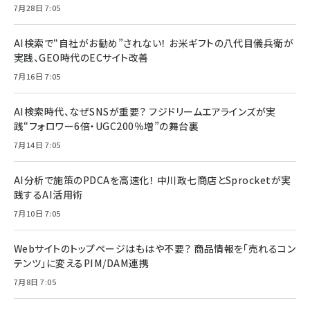
7月28日 7:05
AI検索で“自社がお勧め”されない！ お米ギフトの八代目儀兵衛が
実践、GEO時代のECサイト改善
7月16日 7:05
AI検索時代、なぜSNSが重要？ フジドリームエアラインズが実
践“フォロワー6倍・UGC200％増”の舞台裏
7月14日 7:05
AI分析で施策のPDCAを高速化！ 中川政七商店とSprocketが実
践するAI活用術
7月10日 7:05
Webサイトのトップページはもはや不要？ 商品情報を「売れるコン
テンツ」に変えるPIM/DAM連携
7月8日 7:05