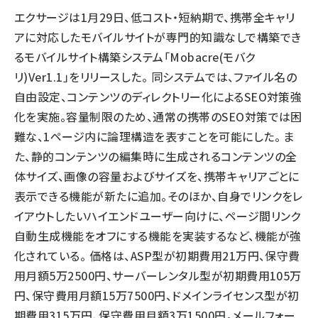
エクサージは1月29日、低コスト・短納期で、携帯全キャリ
llmo (1167)
アに対応したモバイルサイトが専門的知識なしで構築でき
るモバイルサイト構築システム「Mobacre(モバク
リ)Ver1.1」をリリースした。 同システムでは、ファイル名の
自由設定、コンテンツのディレクトリー化によるSEO対策強
化を実施。容量制限のため、通常の携帯のSEO対策では困
難な、1ページ内に論理構造を表すことを可能にした。 ま
た、静的コンテンツの編集時に生成されるコンテンツの全
体サイズ、画像の容量およびサイズを、携帯キャリアごとに
表示できる機能が新たに追加。そのほか、自身でリンクをレ
イアウトしたいハイエンドユーザー向けに、ページ間リンク
自動生成機能をオフにする機能を実装するなど、機能が強
化されている。 価格は、ASP型が初期費用21万円、保守費
用月額5万2500円、サーバーレンタル型が初期費用105万
円、保守費用月額15万7500円、ドメインライセンス型が初
期費用315万円、保守費用月額3万1500円。メールフォー