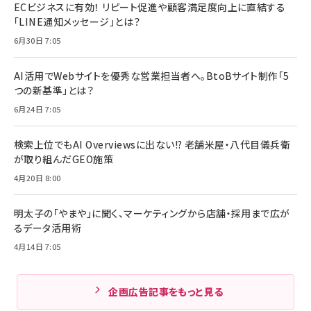
ECビジネスに有効！ リピート促進や顧客満足度向上に直結する
「LINE通知メッセージ」とは？
6月30日 7:05
AI活用でWebサイトを優秀な営業担当者へ。BtoBサイト制作「5
つの新基準」とは？
6月24日 7:05
検索上位でもAI Overviewsに出ない!? 老舗米屋・八代目儀兵衛
が取り組んだGEO施策
4月20日 8:00
明太子の「やまや」に聞く、マーケティングから店舗・採用まで広が
るデータ活用術
4月14日 7:05
企画広告記事をもっと見る