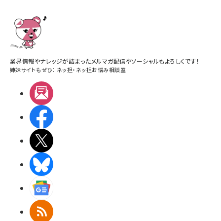
業界情報やナレッジが詰まったメルマガ配信やソーシャルもよろしくです！
姉妹サイトもぜひ：
ネッ担
・
ネッ担お悩み相談室
メルマガ
Facebook
X(エックス)
BlueSky
Googleニュース
RSS