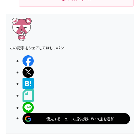
この記事をシェアしてほしいパン！
シェアする
ポストする
>ブクマする
noteで書く
LINEで送る
優先するニュース提供元にWeb担を追加