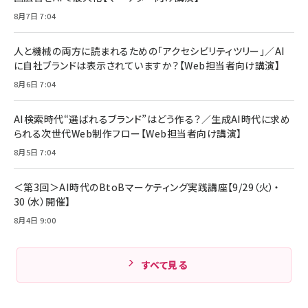
ママ投資家が育休中に１億貯めた株式投資
アサヒ飲料 モンスター エナジー 355ml×24
8月7日 7:04
Anker Soundcore P31i (Bluetooth 6.1)
本
￥1,870
【完全ワイヤレスイヤホン/アクティブノイズキャ
￥4,192
ンセリング/マルチポイント接続 / 最大50時間
人と機械の両方に読まれるための「アクセシビリティツリー」／AI
再生 / PSE技術基準適合】ブラック
￥5,990
組織の成果を最大化する ルールのデザイン
に自社ブランドは表示されていますか？【Web担当者向け講演】
サッポロ 生ビール 黒ラベル 350ml 缶 24本
ビール ケース買い【6/30応募〆切! 黒ラベルビ
￥1,980
8月6日 7:04
Anker PowerLine III Flow USB-C & USB-
ヤセラーキャンペーン】
C ケーブル Anker絡まないケーブル 240W 結
￥4,857
束バンド付き USB PD対応 シリコン素材採用
AI検索時代“選ばれるブランド”はどう作る？／生成AI時代に求め
iPhone 17 / 16 / 15 / Galaxy iPad Pro
￥1,890
られる次世代Web制作フロー【Web担当者向け講演】
Amazonランキングをもっと見る
MacBook Pro/Air 各種対応 (1.8m ミッドナ
イトブラック)
8月5日 7:04
Amazonランキングをもっと見る
Amazonランキングをもっと見る
＜第3回＞AI時代のBtoBマーケティング実践講座【9/29（火）・
30（水）開催】
8月4日 9:00
すべて見る