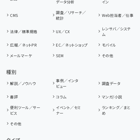
データ分析
イン
調査／リサーチ／
CMS
Web担当者／仕事
統計
レンサバ／システ
法律／標準規格
UX／CX
ム
広報／ネットPR
EC／ネットショップ
モバイル
メールマーケ
SEM
その他
種別
事例／インタ
解説／ノウハウ
調査データ
ビュー
書評
コラム
マンガ/小説
便利ツール／サー
イベント／セミ
ランキング／まと
ビス
ナー
め
その他