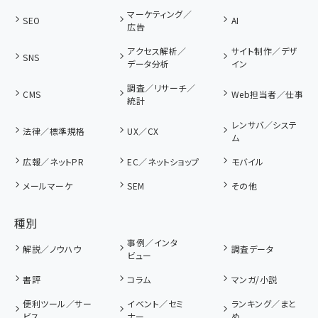
マーケティング／
SEO
AI
広告
アクセス解析／
サイト制作／デザ
SNS
データ分析
イン
調査／リサーチ／
CMS
Web担当者／仕事
統計
レンサバ／システ
法律／標準規格
UX／CX
ム
広報／ネットPR
EC／ネットショップ
モバイル
メールマーケ
SEM
その他
種別
事例／インタ
解説／ノウハウ
調査データ
ビュー
書評
コラム
マンガ/小説
便利ツール／サー
イベント／セミ
ランキング／まと
ビス
ナー
め