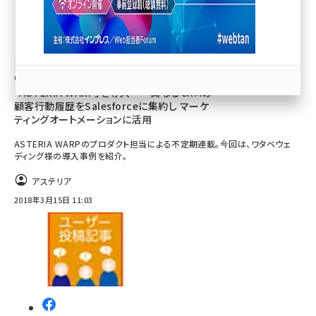
llmo (1163)
調査／リサーチ／統計
ワタベウェディング様がデータ連携ツール
「ASTERIA WARP」を導入ーー異なるCRMの
顧客行動履歴をSalesforceに集約し マーケ
ティングオートメーションに活用
ASTERIA WARPのプロダクト担当による不定期連載。今回は、ワタベウェ
ディング様の導入事例を紹介。
アステリア
2018年3月15日 11:03