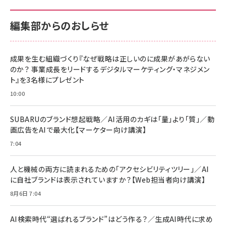
編集部からのおしらせ
成果を生む組織づくり『なぜ戦略は正しいのに成果があがらない
のか？ 事業成長をリードするデジタルマーケティング・マネジメン
ト』を3名様にプレゼント
10:00
SUBARUのブランド想起戦略／AI活用のカギは「量」より「質」／動
画広告をAIで最大化【マーケター向け講演】
7:04
人と機械の両方に読まれるための「アクセシビリティツリー」／AI
に自社ブランドは表示されていますか？【Web担当者向け講演】
8月6日 7:04
AI検索時代“選ばれるブランド”はどう作る？／生成AI時代に求め