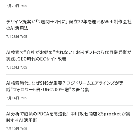
7月29日 7:05
デザイン提案が「2週間→2日に」 設立22年を迎えるWeb制作会社
のAI活用法
7月28日 7:05
AI検索で“自社がお勧め”されない！ お米ギフトの八代目儀兵衛が
実践、GEO時代のECサイト改善
7月16日 7:05
AI検索時代、なぜSNSが重要？ フジドリームエアラインズが実
践“フォロワー6倍・UGC200％増”の舞台裏
7月14日 7:05
AI分析で施策のPDCAを高速化！ 中川政七商店とSprocketが実
践するAI活用術
7月10日 7:05