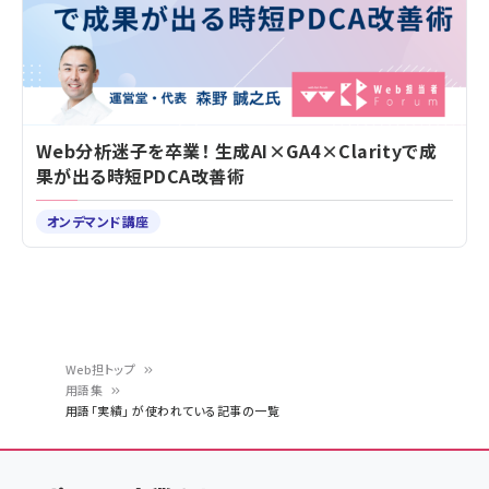
Web分析迷子を卒業！ 生成AI×GA4×Clarityで成
果が出る時短PDCA改善術
オンデマンド講座
Web担トップ
用語集
パ
用語「実績」 が使われている記事の一覧
ン
く