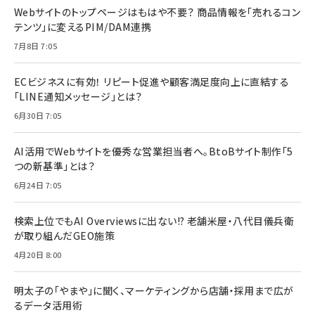
Webサイトのトップページはもはや不要？ 商品情報を「売れるコン
テンツ」に変えるPIM/DAM連携
7月8日 7:05
ECビジネスに有効！ リピート促進や顧客満足度向上に直結する
「LINE通知メッセージ」とは？
6月30日 7:05
AI活用でWebサイトを優秀な営業担当者へ。BtoBサイト制作「5
つの新基準」とは？
6月24日 7:05
検索上位でもAI Overviewsに出ない!? 老舗米屋・八代目儀兵衛
が取り組んだGEO施策
4月20日 8:00
明太子の「やまや」に聞く、マーケティングから店舗・採用まで広が
るデータ活用術