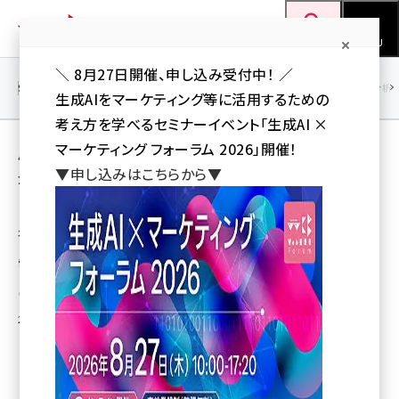
メ
Web担当者Forum
イ
検索
MENU
ン
＼ 8月27日開催、申し込み受付中！ ／
コ
SEO
マーケティング／広告
AI
SNS
アクセス解析／データ分析
生成AIをマーケティング等に活用するための
ン
考え方を学べるセミナーイベント「生成AI ×
テ
用語「実績」 が使われている記事の一覧
マーケティング フォーラム 2026」開催！
ン
▼申し込みはこちらから▼
全 8 記事中 1 ～ 8 を表示中
ツ
seo (3524)
に
「2014年 日本の広告費」は6兆1522億円、前
年比102.9％で3年連続前年実績を上回る
ai (2804)
移
動
電通が日本国内の総広告費と、媒体別・業種別広告費を推計し、発表
youtube (2431)
岩佐 義人（Web担 編集部）
note (2312)
2015年2月26日 14:52
セミナー (2306)
z世代 (1622)
meo (1275)