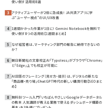
使い倒す活用術8選
アクティブユーザーが2倍に急成長！ JA共済アプリに学
ぶ“ユーザー視点”のUI/UX改善
1週間かかった作業が1日に！ Gemini Notebookを無料で
使い倒す8つの活用術【1週間まとめ】
なぜ経営者は、マーケティング部門の報告に納得できないの
か？
朝日新聞社の文章校正AI「Typoless」がブラウザ「Chrome」
と「Edge」上でも校正が可能に
AI回答のフレーミング（見せ方・提示）は、デジタルの新たな
「商品棚・売り場」――ChatGPT時代の新しい購買行動【SEOまと
め】
無料BIツール入門『いちばんやさしいGoogleデータポータル
の教本 人気講師が教える業務で使えるダッシュボード構築の
基本』を3名様にプレゼント