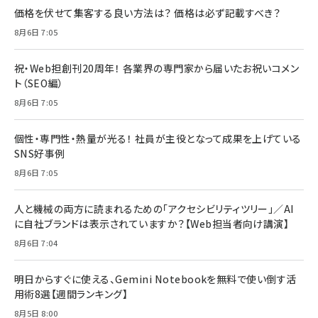
価格を伏せて集客する良い方法は？ 価格は必ず記載すべき？
8月6日 7:05
祝・Web担創刊20周年！ 各業界の専門家から届いたお祝いコメン
ト（SEO編）
8月6日 7:05
個性・専門性・熱量が光る！ 社員が主役となって成果を上げている
SNS好事例
8月6日 7:05
人と機械の両方に読まれるための「アクセシビリティツリー」／AI
に自社ブランドは表示されていますか？【Web担当者向け講演】
8月6日 7:04
明日からすぐに使える、Gemini Notebookを無料で使い倒す活
用術8選【週間ランキング】
8月5日 8:00