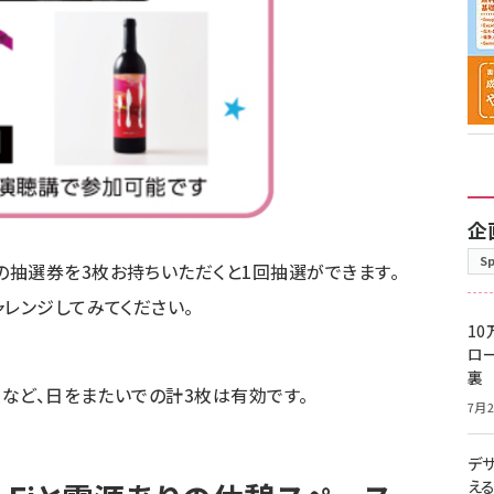
企
S
抽選券を3枚お持ちいただくと1回抽選ができます。
ャレンジしてみてください。
10
ロー
裏
枚など、日をまたいでの計3枚は有効です。
7月2
デ
え