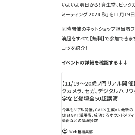
いよいよ明日から！資生堂、ビックカ
ミーティング 2024 秋」を11月19
同時開催の
ネットショップ担当者フ
演超をすべて
【無料】
で参加できま
コツを紹介！
イベントの詳細を確認する↓↓
【11/19～20虎ノ門リアル開催
クカメラ、セガ、デジタルハリウ
学など登壇全50超講演
今年もリアル開催。GA4×生成AI、最新の
ChatGPT活用術、成功するオウンドメデ
築術などの講演多数
Web担編集部