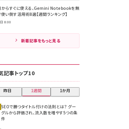
からすぐに使える、Gemini Notebookを無
で使い倒す活用術8選【週間ランキング】
日 8:00
新着記事をもっと見る
気記事トップ10
昨日
1週間
1か月
SEOで勝つタイトル付けの法則とは？ グー
グルから評価され、流入数を増やす5つの条
件