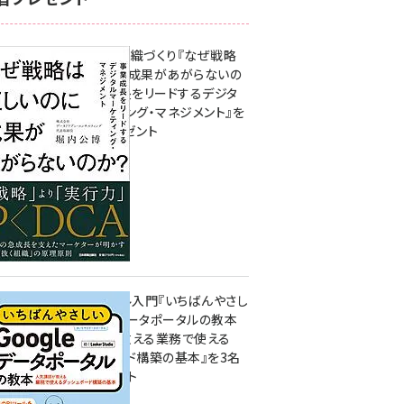
成果を生む組織づくり『なぜ戦略
は正しいのに成果があがらないの
か？ 事業成長をリードするデジタ
ルマーケティング・マネジメント』を
3名様にプレゼント
10:00
無料BIツール入門『いちばんやさし
いGoogleデータポータルの教本
人気講師が教える業務で使える
ダッシュボード構築の基本』を3名
様にプレゼント
7月31日 10:00