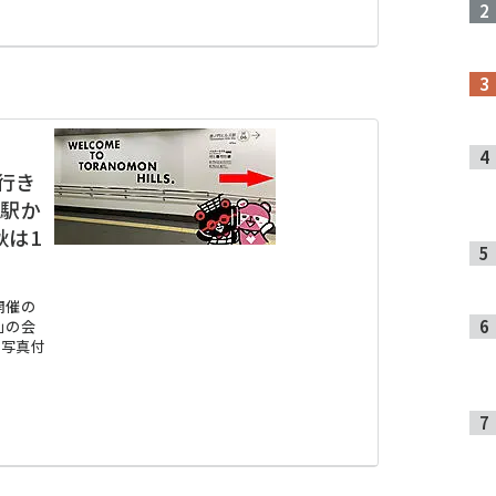
行き
門駅か
秋は1
開催の
秋」の会
を写真付