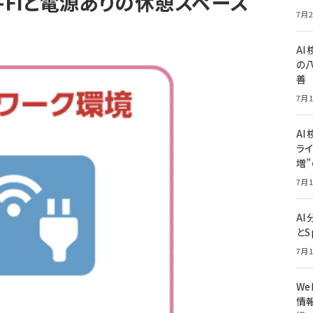
-Fiと電源ありの休憩スペース
7月2
A
の
善
7月1
AI
ライ
増
7月1
A
とS
7月1
W
情報