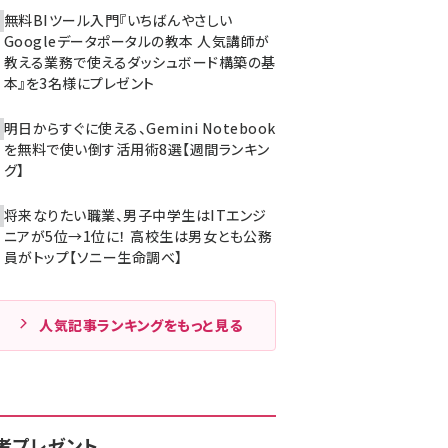
無料BIツール入門『いちばんやさしい
Googleデータポータルの教本 人気講師が
教える業務で使えるダッシュボード構築の基
本』を3名様にプレゼント
明日からすぐに使える、Gemini Notebook
を無料で使い倒す活用術8選【週間ランキン
グ】
将来なりたい職業、男子中学生はITエンジ
ニアが5位→1位に！ 高校生は男女とも公務
員がトップ【ソニー生命調べ】
人気記事ランキングをもっと見る
者プレゼント