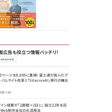
画広告も役立つ情報バッチリ！
ponsored
万ページを8,000に激減！ 富士通が挑んだグ
バルサイト改革と「SitecoreAI」移行の舞台
9日 7:05
ザイン提案が「2週間→2日に」 設立22年を迎
るWeb制作会社のAI活用法