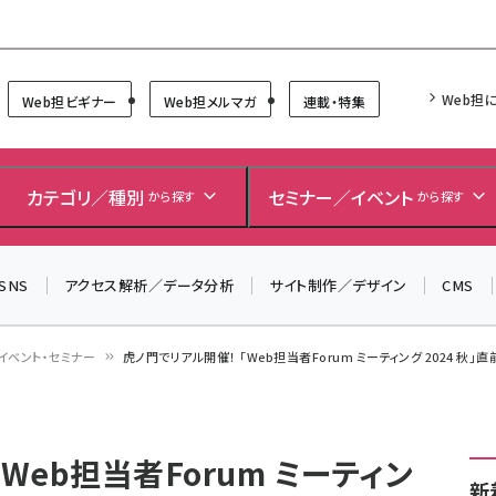
Forum
Web担
Web担ビギナー
Web担メルマガ
連載・特集
＼ 読者アンケートにご協力ください ／
7月24日で創刊20周年。ご回答者には抽選でプレゼントを
カテゴリ／種別
セミナー／イベント
から探す
から探す
差し上げます！
▼アンケートページはこちらから▼
SNS
アクセス解析／データ分析
サイト制作／デザイン
CMS
イベント・セミナー
虎ノ門でリアル開催！ 「Web担当者Forum ミーティング 2024 秋」
Web担当者Forum ミーティン
新