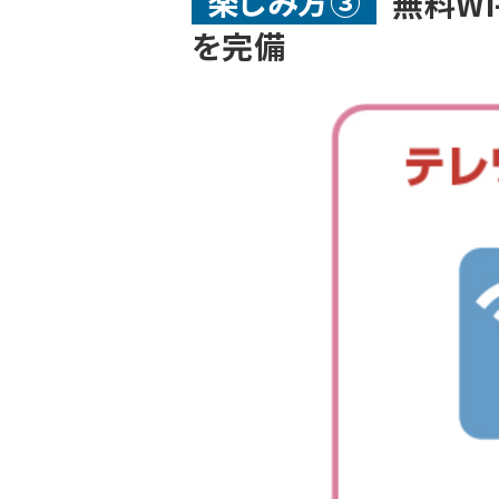
楽しみ方③
無料Wi
を完備