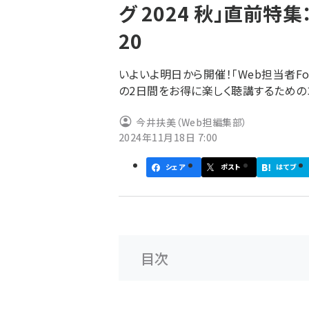
グ 2024 秋」直前特
ず
20
いよいよ明日から開催！「Web担当者Foru
の2日間をお得に楽しく聴講するための
今井扶美（Web担編集部）
2024年11月18日 7:00
シェア
ポスト
はてブ
目次