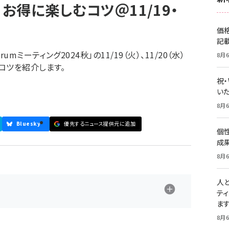
集：お得に楽しむコツ＠11/19・
価
記
mミーティング2024秋」の11/19（火）、11/20（水）
8月6
コツを紹介します。
祝
いた
8月6
Bluesky
優先するニュース提供元に追加
個
成
8月6
人
テ
ま
8月6