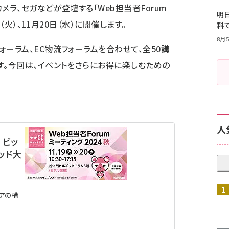
メラ、セガなどが登壇する「Web担当者Forum
明日
日（火）、11月20日（水）に開催します。
料
8月5
ォーラム
、
EC物流フォーラム
を合わせて、全50講
す。今回は、イベントをさらにお得に楽しむための
人
】ビッ
ッド大
ィアの構