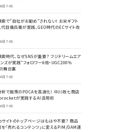
8日 7:05
I検索で“自社がお勧め”されない！ お米ギフト
八代目儀兵衛が実践、GEO時代のECサイト改
6日 7:05
検索時代、なぜSNSが重要？ フジドリームエア
ンズが実践“フォロワー6倍・UGC200％
”の舞台裏
4日 7:05
I分析で施策のPDCAを高速化！ 中川政七商店
procketが実践するAI活用術
0日 7:05
ebサイトのトップページはもはや不要？ 商品
を「売れるコンテンツ」に変えるPIM/DAM連