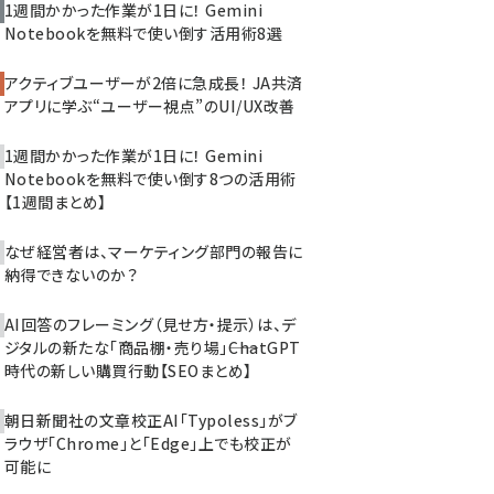
1週間かかった作業が1日に！ Gemini
Notebookを無料で使い倒す活用術8選
アクティブユーザーが2倍に急成長！ JA共済
アプリに学ぶ“ユーザー視点”のUI/UX改善
1週間かかった作業が1日に！ Gemini
Notebookを無料で使い倒す8つの活用術
【1週間まとめ】
なぜ経営者は、マーケティング部門の報告に
納得できないのか？
AI回答のフレーミング（見せ方・提示）は、デ
ジタルの新たな「商品棚・売り場」――ChatGPT
時代の新しい購買行動【SEOまとめ】
朝日新聞社の文章校正AI「Typoless」がブ
ラウザ「Chrome」と「Edge」上でも校正が
可能に