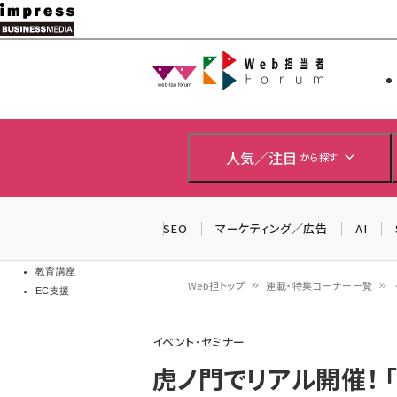
メ
イ
Web担当者
Web担当者
ン
EC担当者
コ
製品導入
ン
企業IT
ソフト開発
テ
人気／注目
から探す
IoT・AI
ン
DCクラウド
研究・調査
ツ
SEO
マーケティング／広告
AI
エネルギー
に
ドローン
移
教育講座
Web担トップ
連載・特集コーナー一覧
EC支援
動
パ
イベント・セミナー
ン
虎ノ門でリアル開催！ 「
く