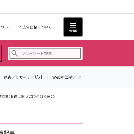
について
広告出稿について
MENU
調査／リサーチ／統計
Web担当者／仕事
法律／標準規格
seo (3523)
ai (2804)
直前特集：お得に楽しむコツ＠11/19・20
youtube (2429)
note (2312)
セミナー (2303)
着記事