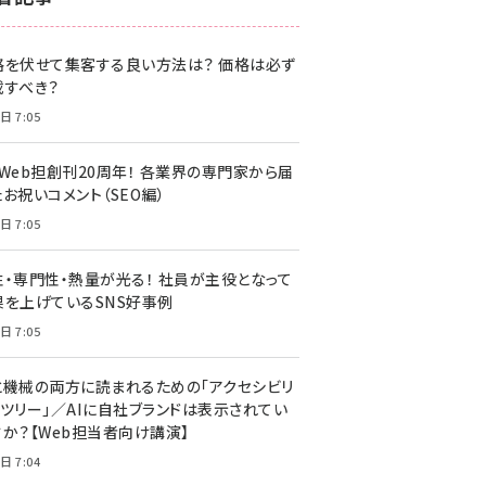
z世代 (1622)
格を伏せて集客する良い方法は？ 価格は必ず
meo (1275)
載すべき？
llmo (1161)
日 7:05
・Web担創刊20周年！ 各業界の専門家から届
お祝いコメント（SEO編）
日 7:05
性・専門性・熱量が光る！ 社員が主役となって
果を上げているSNS好事例
日 7:05
と機械の両方に読まれるための「アクセシビリ
ィツリー」／AIに自社ブランドは表示されてい
すか？【Web担当者向け講演】
日 7:04