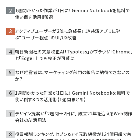
1週間かかった作業が1日に！ Gemini Notebookを無料で
使い倒す活用術8選
アクティブユーザーが2倍に急成長！ JA共済アプリに学
ぶ“ユーザー視点”のUI/UX改善
朝日新聞社の文章校正AI「Typoless」がブラウザ「Chrome」
と「Edge」上でも校正が可能に
なぜ経営者は、マーケティング部門の報告に納得できないの
か？
1週間かかった作業が1日に！ Gemini Notebookを無料で
使い倒す8つの活用術【1週間まとめ】
デザイン提案が「2週間→2日に」 設立22年を迎えるWeb制作
会社のAI活用法
役員報酬ランキング、セブン＆アイ元取締役が134億円超で首