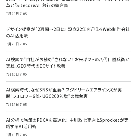
革と「SitecoreAI」移行の舞台裏
7月29日 7:05
デザイン提案が「2週間→2日に」 設立22年を迎えるWeb制作会社
のAI活用法
7月28日 7:05
AI検索で“自社がお勧め”されない！ お米ギフトの八代目儀兵衛が
実践、GEO時代のECサイト改善
7月16日 7:05
AI検索時代、なぜSNSが重要？ フジドリームエアラインズが実
践“フォロワー6倍・UGC200％増”の舞台裏
7月14日 7:05
AI分析で施策のPDCAを高速化！ 中川政七商店とSprocketが実
践するAI活用術
7月10日 7:05