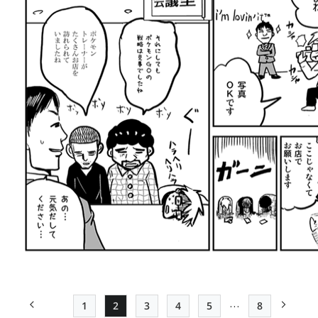
…
1
2
3
4
5
8
前ページ
Page
Page
Page
Page
Page
最終ページ
次ペー