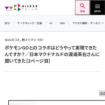
メ
Web担当者Forum
イ
検索
MENU
ン
コ
SEO
マーケティング／広告
AI
SNS
アクセス解析／データ分析
＼ 
ン
生成
テ
Webのコト、教えてホシイの！
るセ
ン
202
ポケモンGOとのコラボはどうやって実現できた
ツ
seo (3528)
んですか？／日本マクドナルドの渡邉英右さんに
▼申
に
聞いてきた［2ページ目］
ai (2811)
移
動
youtube (2439)
note (2315)
セミナー (2308)
z世代 (1623)
meo (1277)