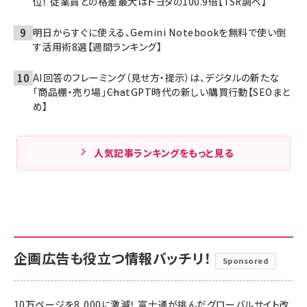
位！ 従業員との格差最大はトヨタの100.9倍【TSR調べ】
明日からすぐに使える、Gemini Notebookを無料で使い倒
す活用術8選【週間ランキング】
AI回答のフレーミング（見せ方・提示）は、デジタルの新たな
「商品棚・売り場」――ChatGPT時代の新しい購買行動【SEOまと
め】
人気記事ランキングをもっと見る
企画広告も役立つ情報バッチリ！
Sponsored
10万ページを8,000に激減！ 富士通が挑んだグローバルサイト改