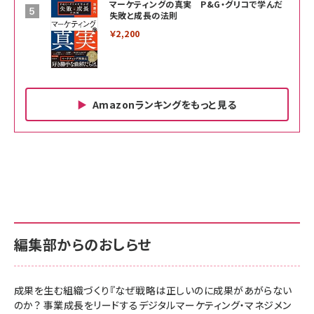
マーケティングの真実 P&G・グリコで学んだ
失敗と成長の法則
￥2,200
Amazonランキングをもっと見る
Amazon ビジネス・経済関連書籍 の売れ筋ランキン
Amazon 家電＆カメラ の売れ筋ランキング
Amazon パソコン・周辺機器 の売れ筋ランキング
グ
更新日時：2026/06/26 19:00
更新日時：2026/06/26 19:00
更新日時：2026/06/26 19:00
anan(アンアン)2026/07/01号 No.2501[魅せる
KIOXIA(キオクシア) 旧東芝メモリ microSD
KIOXIA(キオクシア) 旧東芝メモリ microSD
カラダ2026／宮舘涼太]
128GB UHS-I Class10 (最大読出速度
128GB UHS-I Class10 (最大読出速度
100MB/s) Nintendo Switch動作確認済 国内
100MB/s) Nintendo Switch動作確認済 国内
￥880
サポート正規品 メーカー保証5年 KLMEA128G
サポート正規品 メーカー保証5年 KLMEA128G
￥2,680
￥2,680
編集部からのおしらせ
anan(アンアン)2026/06/24号 No.2500増刊
スペシャルエディション[王道エンタメの矜持／
NIMASO ガラスフィルム iPhone 17 用 保護フィ
Amazon eギフトカード - Amazonロゴ - クラ
BTS]
ルム 強化ガラス 耐衝撃 高透過率 指紋防止 貼りや
シック
すい ガイド枠付き いPhone17 (6.3インチ) 対応
成果を生む組織づくり『なぜ戦略は正しいのに成果があがらない
￥1,100
￥5,000
2枚セット DSP25F1698
のか？ 事業成長をリードするデジタルマーケティング・マネジメン
￥1,599