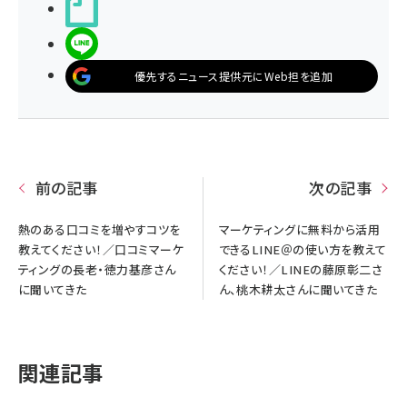
noteで書く
LINEで送る
優先するニュース提供元にWeb担を追加
前の記事
次の記事
熱のある口コミを増やすコツを
マーケティングに無料から活用
教えてください！／口コミマーケ
できるLINE＠の使い方を教えて
ティングの長老・徳力基彦さん
ください！／LINEの藤原彰二さ
に聞いてきた
ん、桃木耕太さんに聞いてきた
関連記事