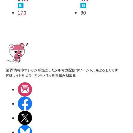
170
90
業界情報やナレッジが詰まったメルマガ配信やソーシャルもよろしくです！
姉妹サイトもぜひ：
ネッ担
・
ネッ担お悩み相談室
メルマガ
Facebook
X(エックス)
BlueSky