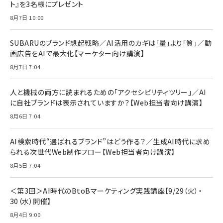
ト』を3名様にプレゼント
anan(アンアン)2026/07/08号 No.2502[2026
Anker PowerLine III Flow USB-C & USB-C
年後半、あなたの恋と運命／山田涼介]
【New】Amazon Fire TV Stick HD | 手軽にスト
ケーブル Anker絡まないケーブル 240W 結束バン
8月7日 10:00
リーミングをはじめよう | ストリーミングメディアプ
ド付き USB PD対応 シリコン素材採用 iPhone
￥880
レイヤー
17 / 16 / 15 / Galaxy iPad Pro MacBook
￥1,890
Pro/Air 各種対応 (1.8m ミッドナイトブラック)
SUBARUのブランド想起戦略／AI活用のカギは「量」より「質」／動
￥6,980
画広告をAIで最大化【マーケター向け講演】
ママ投資家が育休中に１億貯めた株式投資
アサヒ飲料 モンスター エナジー 355ml×24本
￥1,870
8月7日 7:04
Anker Soundcore P31i (Bluetooth 6.1) 【完
￥4,192
全ワイヤレスイヤホン/アクティブノイズキャンセリ
ング/マルチポイント接続 / 最大50時間再生 / PSE
人と機械の両方に読まれるための「アクセシビリティツリー」／AI
組織の成果を最大化する ルールのデザイン
技術基準適合】ブラック
￥5,990
サッポロ 生ビール 黒ラベル 350ml 缶 24本 ビー
に自社ブランドは表示されていますか？【Web担当者向け講演】
￥1,980
ル ケース買い【6/30応募〆切! 黒ラベルビヤセラー
8月6日 7:04
キャンペーン】
Anker PowerLine III Flow USB-C & USB-C
ケーブル Anker絡まないケーブル 240W 結束バン
￥4,857
ド付き USB PD対応 シリコン素材採用 iPhone
AI検索時代“選ばれるブランド”はどう作る？／生成AI時代に求め
Amazonランキングをもっと見る
17 / 16 / 15 / Galaxy iPad Pro MacBook
￥1,890
られる次世代Web制作フロー【Web担当者向け講演】
Pro/Air 各種対応 (1.8m ミッドナイトブラック)
Amazonランキングをもっと見る
8月5日 7:04
Amazonランキングをもっと見る
＜第3回＞AI時代のBtoBマーケティング実践講座【9/29（火）・
30（水）開催】
8月4日 9:00