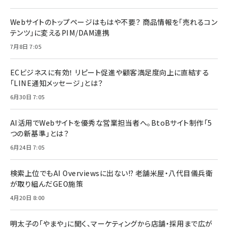
Webサイトのトップページはもはや不要？ 商品情報を「売れるコン
テンツ」に変えるPIM/DAM連携
7月8日 7:05
ECビジネスに有効！ リピート促進や顧客満足度向上に直結する
「LINE通知メッセージ」とは？
6月30日 7:05
AI活用でWebサイトを優秀な営業担当者へ。BtoBサイト制作「5
つの新基準」とは？
6月24日 7:05
検索上位でもAI Overviewsに出ない!? 老舗米屋・八代目儀兵衛
が取り組んだGEO施策
4月20日 8:00
明太子の「やまや」に聞く、マーケティングから店舗・採用まで広が