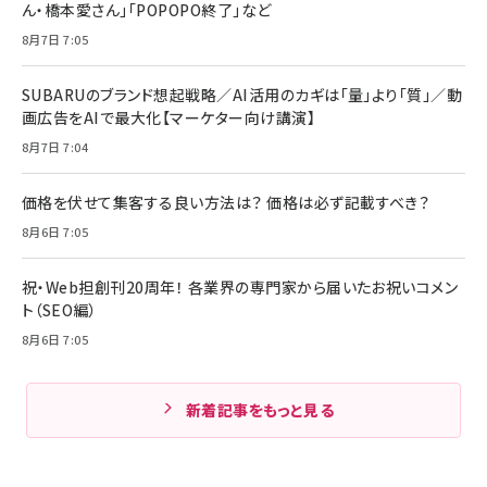
ん・橋本愛さん」「POPOPO終了」など
8月7日 7:05
SUBARUのブランド想起戦略／AI活用のカギは「量」より「質」／動
画広告をAIで最大化【マーケター向け講演】
8月7日 7:04
価格を伏せて集客する良い方法は？ 価格は必ず記載すべき？
8月6日 7:05
祝・Web担創刊20周年！ 各業界の専門家から届いたお祝いコメン
ト（SEO編）
8月6日 7:05
新着記事をもっと見る