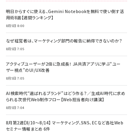
明日からすぐに使える、Gemini Notebookを無料で使い倒す活
用術8選【週間ランキング】
8月5日 8:00
なぜ経営者は、マーケティング部門の報告に納得できないのか？
8月5日 7:05
アクティブユーザーが2倍に急成長！ JA共済アプリに学ぶ“ユー
ザー視点”のUI/UX改善
8月5日 7:05
AI検索時代“選ばれるブランド”はどう作る？／生成AI時代に求め
られる次世代Web制作フロー【Web担当者向け講演】
8月5日 7:04
8月第2週【8/10～8/14】 マーケティング、SNS、ECなど各社Web
セミナー情報まとめ 6件