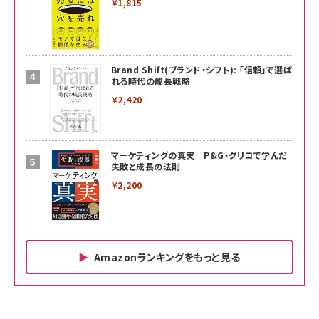
￥1,815
Brand Shift(ブランド・シフト): 「信頼」で選ば
れる時代の成長戦略
￥2,420
マーケティングの真実 P&G・グリコで学んだ
失敗と成長の法則
￥2,200
Amazonランキングをもっと見る
Amazon ビジネス・経済関連書籍 の売れ筋ランキン
Amazon 家電＆カメラ の売れ筋ランキング
Amazon パソコン・周辺機器 の売れ筋ランキング
グ
更新日時：2026/06/26 19:00
更新日時：2026/06/26 19:00
更新日時：2026/06/26 19:00