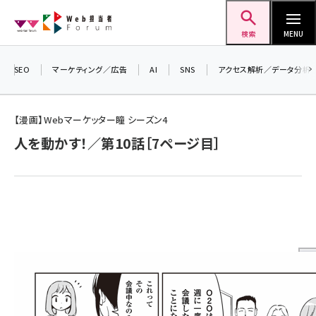
メ
Web担当者Forum
イ
検索
MENU
ン
コ
SEO
マーケティング／広告
AI
SNS
アクセス解析／データ分析
＼ 
ン
7月
テ
【漫画】Webマーケッター瞳 シーズン4
差し
ン
人を動かす！／第10話［7ページ目］
▼ア
ツ
seo (3516)
に
ai (2799)
移
動
youtube (2420)
note (2308)
セミナー (2296)
z世代 (1617)
meo (1274)