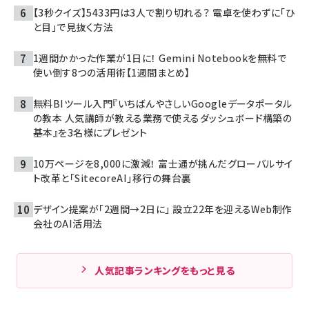
【3秒クイズ】5433円は3人で割り切れる？ 電卓を使わずに「ひ
と目」で見抜く方法
1週間かかった作業が1日に！ Gemini Notebookを無料で
使い倒す8つの活用術【1週間まとめ】
無料BIツール入門『いちばんやさしいGoogleデータポータル
の教本 人気講師が教える業務で使えるダッシュボード構築の
基本』を3名様にプレゼント
10万ページを8,000に激減！ 富士通が挑んだグローバルサイ
ト改革と「SitecoreAI」移行の舞台裏
デザイン提案が「2週間→2日に」 設立22年を迎えるWeb制作
会社のAI活用法
人気記事ランキングをもっと見る