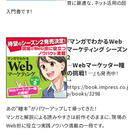
育に最適な、ネット活用の超
入門書です！
『マンガでわかるWeb
マーケティング シーズン
2
―Webマーケッター瞳
の挑戦！―』
も発売中！
→
https://book.impress.co.j
p/books/3298
あの“瞳本”がパワーアップして帰ってきた！
マンガと解説による読みやすさは前作そのままに、現場の
Web担に役立つ実践ノウハウ満載の一冊です。