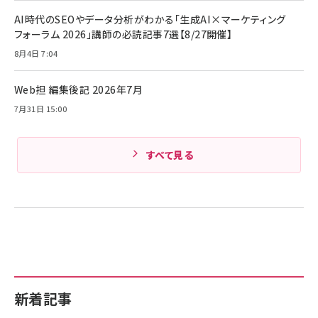
Anker PowerLine III Flow USB-C & USB-C
ケーブル Anker絡まないケーブル 240W 結束バン
￥4,857
AI時代のSEOやデータ分析がわかる「生成AI×マーケティング
ド付き USB PD対応 シリコン素材採用 iPhone
フォーラム 2026」講師の必読記事7選【8/27開催】
Amazonランキングをもっと見る
17 / 16 / 15 / Galaxy iPad Pro MacBook
￥1,890
Pro/Air 各種対応 (1.8m ミッドナイトブラック)
8月4日 7:04
Amazonランキングをもっと見る
Web担 編集後記 2026年7月
Amazonランキングをもっと見る
7月31日 15:00
すべて見る
新着記事