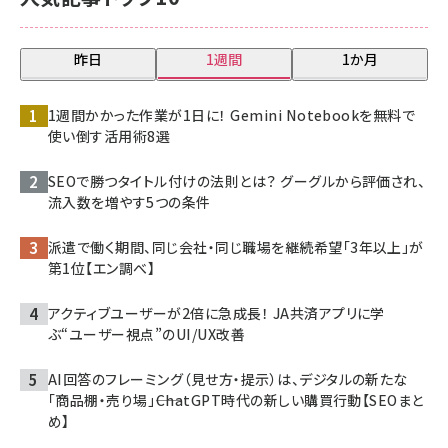
昨日
1週間
1か月
1週間かかった作業が1日に！ Gemini Notebookを無料で
使い倒す活用術8選
SEOで勝つタイトル付けの法則とは？ グーグルから評価され、
流入数を増やす5つの条件
派遣で働く期間、同じ会社・同じ職場を継続希望「3年以上」が
第1位【エン調べ】
アクティブユーザーが2倍に急成長！ JA共済アプリに学
ぶ“ユーザー視点”のUI/UX改善
AI回答のフレーミング（見せ方・提示）は、デジタルの新たな
「商品棚・売り場」――ChatGPT時代の新しい購買行動【SEOまと
め】