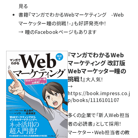
見る
書籍『マンガでわかるWebマーケティング -Web
マーケッター瞳の挑戦！-』も好評発売中！
→
瞳のFacebookページもあります
『マンガでわかるWeb
マーケティング 改訂版
Webマーケッター瞳の
挑戦！』
大人気！
→
https://book.impress.co.j
p/books/1116101107
多くの企業で「新人Web担当
者の必読書」として採用！
マーケター・Web担当者の教