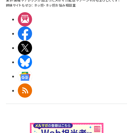
姉妹サイトもぜひ：
ネッ担
・
ネッ担お悩み相談室
メルマガ
Facebook
X(エックス)
BlueSky
Googleニュース
RSS