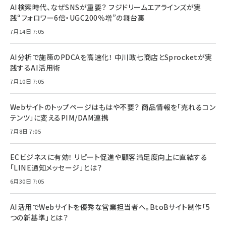
AI検索時代、なぜSNSが重要？ フジドリームエアラインズが実
践“フォロワー6倍・UGC200％増”の舞台裏
7月14日 7:05
AI分析で施策のPDCAを高速化！ 中川政七商店とSprocketが実
践するAI活用術
7月10日 7:05
Webサイトのトップページはもはや不要？ 商品情報を「売れるコン
テンツ」に変えるPIM/DAM連携
7月8日 7:05
ECビジネスに有効！ リピート促進や顧客満足度向上に直結する
「LINE通知メッセージ」とは？
6月30日 7:05
AI活用でWebサイトを優秀な営業担当者へ。BtoBサイト制作「5
つの新基準」とは？