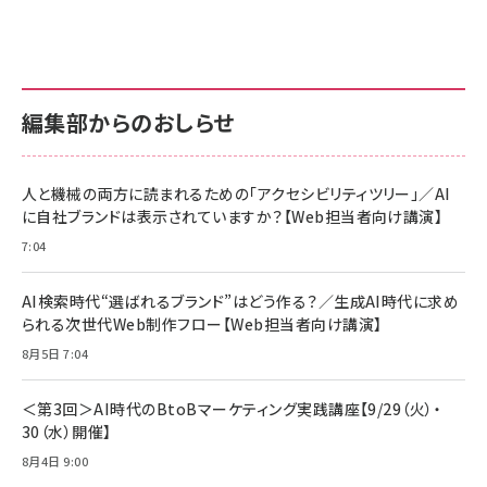
anan(アンアン)2026/07/01号 No.2501[魅せる
KIOXIA(キオクシア) 旧東芝メモリ microSD
KIOXIA(キオクシア) 旧東芝メモリ microSD
カラダ2026／宮舘涼太]
128GB UHS-I Class10 (最大読出速度
128GB UHS-I Class10 (最大読出速度
100MB/s) Nintendo Switch動作確認済 国内
100MB/s) Nintendo Switch動作確認済 国内
￥880
サポート正規品 メーカー保証5年 KLMEA128G
サポート正規品 メーカー保証5年 KLMEA128G
￥2,680
￥2,680
編集部からのおしらせ
anan(アンアン)2026/06/24号 No.2500増刊
スペシャルエディション[王道エンタメの矜持／
NIMASO ガラスフィルム iPhone 17 用 保護フィ
Amazon eギフトカード - Amazonロゴ - クラ
BTS]
ルム 強化ガラス 耐衝撃 高透過率 指紋防止 貼りや
シック
すい ガイド枠付き いPhone17 (6.3インチ) 対応
人と機械の両方に読まれるための「アクセシビリティツリー」／AI
￥1,100
￥5,000
2枚セット DSP25F1698
に自社ブランドは表示されていますか？【Web担当者向け講演】
￥1,599
7:04
anan(アンアン)2026/07/08号 No.2502[2026
Anker PowerLine III Flow USB-C & USB-C
年後半、あなたの恋と運命／山田涼介]
【New】Amazon Fire TV Stick HD | 手軽にスト
ケーブル Anker絡まないケーブル 240W 結束バン
リーミングをはじめよう | ストリーミングメディアプ
ド付き USB PD対応 シリコン素材採用 iPhone
￥880
AI検索時代“選ばれるブランド”はどう作る？／生成AI時代に求め
レイヤー
17 / 16 / 15 / Galaxy iPad Pro MacBook
￥1,890
Pro/Air 各種対応 (1.8m ミッドナイトブラック)
られる次世代Web制作フロー【Web担当者向け講演】
￥6,980
ママ投資家が育休中に１億貯めた株式投資
8月5日 7:04
アサヒ飲料 モンスター エナジー 355ml×24本
￥1,870
Anker Soundcore P31i (Bluetooth 6.1) 【完
￥4,192
全ワイヤレスイヤホン/アクティブノイズキャンセリ
＜第3回＞AI時代のBtoBマーケティング実践講座【9/29（火）・
ング/マルチポイント接続 / 最大50時間再生 / PSE
30（水）開催】
組織の成果を最大化する ルールのデザイン
技術基準適合】ブラック
￥5,990
サッポロ 生ビール 黒ラベル 350ml 缶 24本 ビー
8月4日 9:00
￥1,980
ル ケース買い【6/30応募〆切! 黒ラベルビヤセラー
キャンペーン】