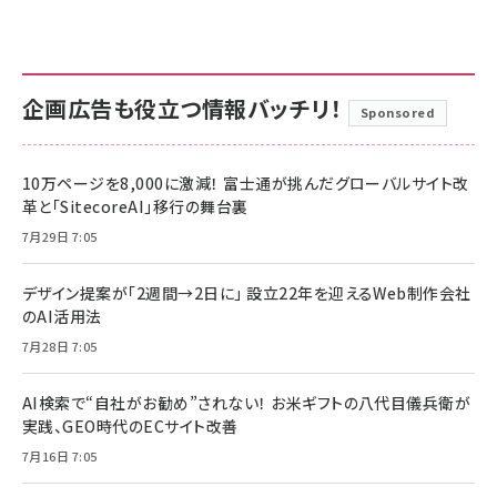
企画広告も役立つ情報バッチリ！
Sponsored
10万ページを8,000に激減！ 富士通が挑んだグローバルサイト改
革と「SitecoreAI」移行の舞台裏
7月29日 7:05
デザイン提案が「2週間→2日に」 設立22年を迎えるWeb制作会社
のAI活用法
7月28日 7:05
AI検索で“自社がお勧め”されない！ お米ギフトの八代目儀兵衛が
実践、GEO時代のECサイト改善
7月16日 7:05