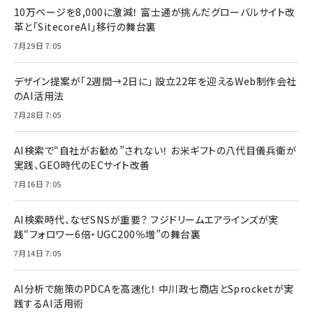
10万ページを8,000に激減！ 富士通が挑んだグローバルサイト改
革と「SitecoreAI」移行の舞台裏
7月29日 7:05
デザイン提案が「2週間→2日に」 設立22年を迎えるWeb制作会社
のAI活用法
7月28日 7:05
AI検索で“自社がお勧め”されない！ お米ギフトの八代目儀兵衛が
実践、GEO時代のECサイト改善
7月16日 7:05
AI検索時代、なぜSNSが重要？ フジドリームエアラインズが実
践“フォロワー6倍・UGC200％増”の舞台裏
7月14日 7:05
AI分析で施策のPDCAを高速化！ 中川政七商店とSprocketが実
践するAI活用術