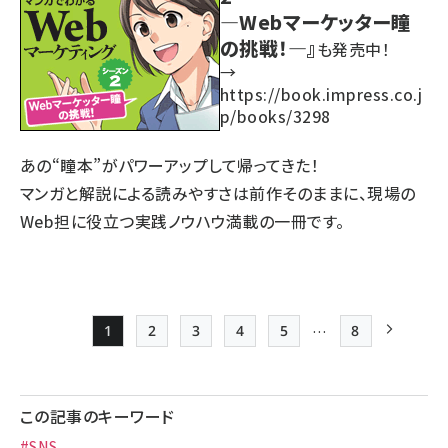
―Webマーケッター瞳
の挑戦！―』
も発売中！
→
https://book.impress.co.j
p/books/3298
あの“瞳本”がパワーアップして帰ってきた！
マンガと解説による読みやすさは前作そのままに、現場の
Web担に役立つ実践ノウハウ満載の一冊です。
…
1
2
3
4
5
8
Page
Page
Page
Page
Page
最終ページ
次ページ
ペー
ジ
この記事のキーワード
送
#SNS