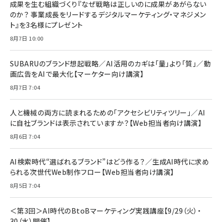
すい ガイド枠付き いPhone17 (6.3インチ) 対応
成果を生む組織づくり『なぜ戦略は正しいのに成果があがらない
￥1,100
￥5,000
2枚セット DSP25F1698
のか？ 事業成長をリードするデジタルマーケティング・マネジメン
￥1,599
ト』を3名様にプレゼント
anan(アンアン)2026/07/08号 No.2502[2026
Anker PowerLine III Flow USB-C & USB-C
年後半、あなたの恋と運命／山田涼介]
【New】Amazon Fire TV Stick HD | 手軽にスト
ケーブル Anker絡まないケーブル 240W 結束バン
8月7日 10:00
リーミングをはじめよう | ストリーミングメディアプ
ド付き USB PD対応 シリコン素材採用 iPhone
￥880
レイヤー
17 / 16 / 15 / Galaxy iPad Pro MacBook
￥1,890
Pro/Air 各種対応 (1.8m ミッドナイトブラック)
SUBARUのブランド想起戦略／AI活用のカギは「量」より「質」／動
￥6,980
画広告をAIで最大化【マーケター向け講演】
ママ投資家が育休中に１億貯めた株式投資
アサヒ飲料 モンスター エナジー 355ml×24本
￥1,870
8月7日 7:04
Anker Soundcore P31i (Bluetooth 6.1) 【完
￥4,192
全ワイヤレスイヤホン/アクティブノイズキャンセリ
ング/マルチポイント接続 / 最大50時間再生 / PSE
人と機械の両方に読まれるための「アクセシビリティツリー」／AI
組織の成果を最大化する ルールのデザイン
技術基準適合】ブラック
￥5,990
サッポロ 生ビール 黒ラベル 350ml 缶 24本 ビー
に自社ブランドは表示されていますか？【Web担当者向け講演】
￥1,980
ル ケース買い【6/30応募〆切! 黒ラベルビヤセラー
8月6日 7:04
キャンペーン】
Anker PowerLine III Flow USB-C & USB-C
ケーブル Anker絡まないケーブル 240W 結束バン
￥4,857
ド付き USB PD対応 シリコン素材採用 iPhone
AI検索時代“選ばれるブランド”はどう作る？／生成AI時代に求め
Amazonランキングをもっと見る
17 / 16 / 15 / Galaxy iPad Pro MacBook
￥1,890
られる次世代Web制作フロー【Web担当者向け講演】
Pro/Air 各種対応 (1.8m ミッドナイトブラック)
Amazonランキングをもっと見る
8月5日 7:04
Amazonランキングをもっと見る
＜第3回＞AI時代のBtoBマーケティング実践講座【9/29（火）・
30（水）開催】