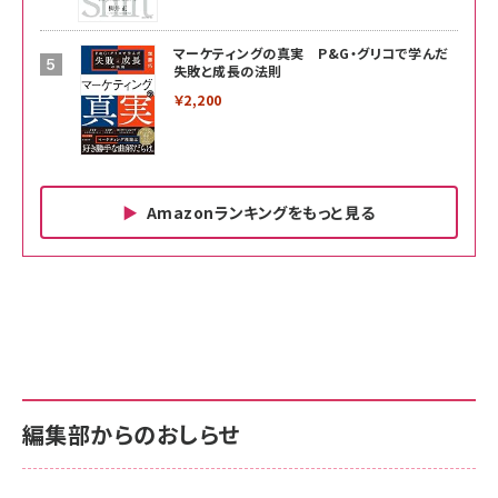
マーケティングの真実 P&G・グリコで学んだ
失敗と成長の法則
￥2,200
Amazonランキングをもっと見る
Amazon ビジネス・経済関連書籍 の売れ筋ランキン
Amazon 家電＆カメラ の売れ筋ランキング
Amazon パソコン・周辺機器 の売れ筋ランキング
グ
更新日時：2026/06/26 19:00
更新日時：2026/06/26 19:00
更新日時：2026/06/26 19:00
anan(アンアン)2026/07/01号 No.2501[魅せる
KIOXIA(キオクシア) 旧東芝メモリ microSD
KIOXIA(キオクシア) 旧東芝メモリ microSD
カラダ2026／宮舘涼太]
128GB UHS-I Class10 (最大読出速度
128GB UHS-I Class10 (最大読出速度
100MB/s) Nintendo Switch動作確認済 国内
100MB/s) Nintendo Switch動作確認済 国内
￥880
サポート正規品 メーカー保証5年 KLMEA128G
サポート正規品 メーカー保証5年 KLMEA128G
￥2,680
￥2,680
編集部からのおしらせ
anan(アンアン)2026/06/24号 No.2500増刊
スペシャルエディション[王道エンタメの矜持／
NIMASO ガラスフィルム iPhone 17 用 保護フィ
Amazon eギフトカード - Amazonロゴ - クラ
BTS]
ルム 強化ガラス 耐衝撃 高透過率 指紋防止 貼りや
シック