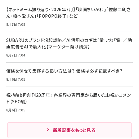
【ネットミーム振り返り・2026年7月】「映画ちいかわ」「佐藤二朗さ
ん・橋本愛さん」「POPOPO終了」など
8月7日 7:05
SUBARUのブランド想起戦略／AI活用のカギは「量」より「質」／動
画広告をAIで最大化【マーケター向け講演】
8月7日 7:04
価格を伏せて集客する良い方法は？ 価格は必ず記載すべき？
8月6日 7:05
祝・Web担創刊20周年！ 各業界の専門家から届いたお祝いコメン
ト（SEO編）
8月6日 7:05
新着記事をもっと見る