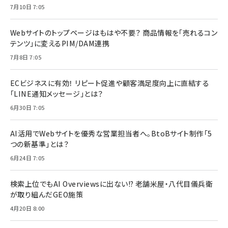
7月10日 7:05
Webサイトのトップページはもはや不要？ 商品情報を「売れるコン
テンツ」に変えるPIM/DAM連携
7月8日 7:05
ECビジネスに有効！ リピート促進や顧客満足度向上に直結する
「LINE通知メッセージ」とは？
6月30日 7:05
AI活用でWebサイトを優秀な営業担当者へ。BtoBサイト制作「5
つの新基準」とは？
6月24日 7:05
検索上位でもAI Overviewsに出ない!? 老舗米屋・八代目儀兵衛
が取り組んだGEO施策
4月20日 8:00