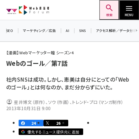
メ
Web担当者Forum
イ
検索
MENU
ン
コ
SEO
マーケティング／広告
AI
SNS
アクセス解析／データ分析
＼ 8
ン
生成
テ
るセミ
【漫画】Webマーケッター瞳 シーズン4
ン
202
Webのゴール／第7話
ツ
▼申
seo (3538)
に
社内SNSは成功。しかし、恵美は自分にとっての「Web
ai (2820)
移
のゴール」とは何なのか、まだ分からずにいた。
動
youtube (2444)
星井博文（原作）、ソウ（作画）、トレンド・プロ（マンガ制作）
note (2322)
2013年10月31日 9:00
セミナー (2315)
24
26
z世代 (1629)
優先するニュース提供元に追加
meo (1281)