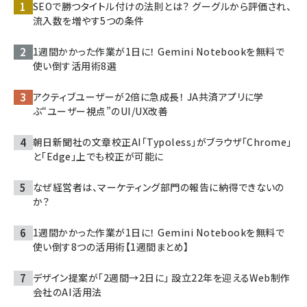
SEOで勝つタイトル付けの法則とは？ グーグルから評価され、
流入数を増やす5つの条件
1週間かかった作業が1日に！ Gemini Notebookを無料で
使い倒す活用術8選
アクティブユーザーが2倍に急成長！ JA共済アプリに学
ぶ“ユーザー視点”のUI/UX改善
朝日新聞社の文章校正AI「Typoless」がブラウザ「Chrome」
と「Edge」上でも校正が可能に
なぜ経営者は、マーケティング部門の報告に納得できないの
か？
1週間かかった作業が1日に！ Gemini Notebookを無料で
使い倒す8つの活用術【1週間まとめ】
デザイン提案が「2週間→2日に」 設立22年を迎えるWeb制作
会社のAI活用法