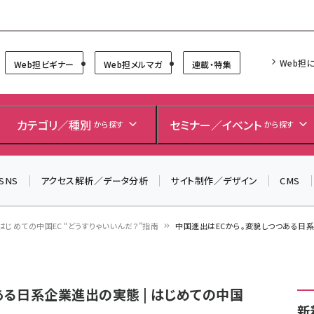
Forum
Web担
Web担ビギナー
Web担メルマガ
連載・特集
カテゴリ／種別
セミナー／イベント
から探す
から探す
SNS
アクセス解析／データ分析
サイト制作／デザイン
CMS
はじめての中国EC “どうすりゃいいんだ？”指南
中国進出はECから。変貌しつつある日系企
ある日系企業進出の実態 | はじめての中国
新