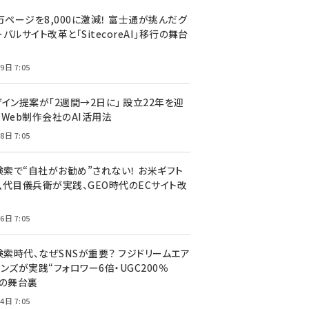
万ページを8,000に激減！ 富士通が挑んだグ
バルサイト改革と「SitecoreAI」移行の舞台
9日 7:05
ザイン提案が「2週間→2日に」 設立22年を迎
るWeb制作会社のAI活用法
8日 7:05
I検索で“自社がお勧め”されない！ お米ギフト
八代目儀兵衛が実践、GEO時代のECサイト改
6日 7:05
検索時代、なぜSNSが重要？ フジドリームエア
ンズが実践“フォロワー6倍・UGC200％
”の舞台裏
4日 7:05