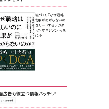
成果を生む組織づくり『なぜ戦略
は正しいのに成果があがらないの
か？ 事業成長をリードするデジタ
ルマーケティング・マネジメント』を
3名様にプレゼント
8月7日 10:00
画広告も役立つ情報バッチリ！
ponsored