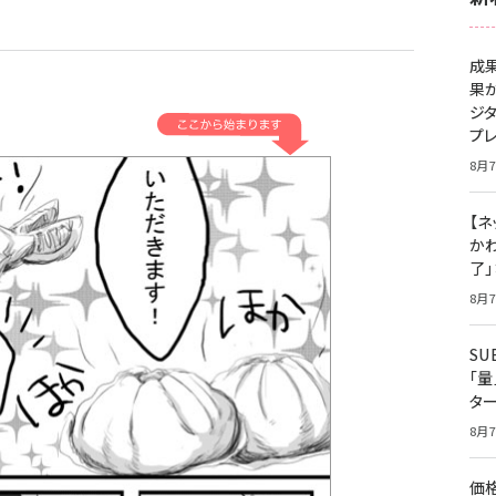
成
果
ジ
プ
8月7
【ネ
かわ
了
8月7
S
「
タ
8月7
価