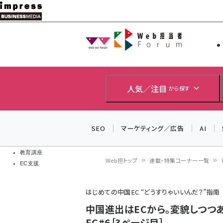
メ
イ
Web担当者
Web担当者
ン
EC担当者
コ
製品導入
ン
企業IT
ソフト開発
テ
人気／注目
から探す
IoT・AI
ン
DCクラウド
研究・調査
ツ
SEO
マーケティング／広告
AI
エネルギー
に
ドローン
移
教育講座
Web担トップ
連載・特集コーナー一覧
EC支援
動
パ
はじめての中国EC “どうすりゃいいんだ？”指南
ン
中国進出はECから。変貌しつつ
く
EC#6［3ページ目］