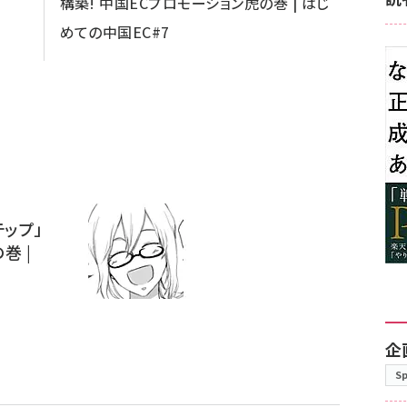
構築! 中国ECプロモーション虎の巻 | はじ
めての中国EC#7
ップ」
巻 |
企
S