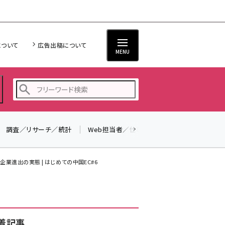
について
広告出稿について
MENU
調査／リサーチ／統計
Web担当者／仕事
法律／標準規格
seo (3538)
ai (2820)
業進出の実態 | はじめての中国EC#6
youtube (2444)
note (2322)
セミナー (2315)
着記事