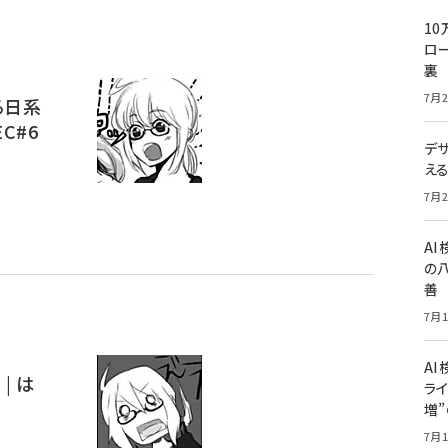
10
ロー
裏
7月2
る日系
C#6
デ
え
7月2
A
の
善
7月1
AI
| は
ライ
増
7月1