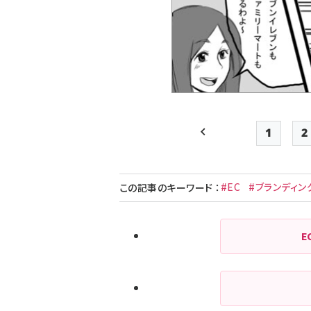
1
2
前ページ
Page
#EC
#ブランディン
この記事のキーワード
：
E