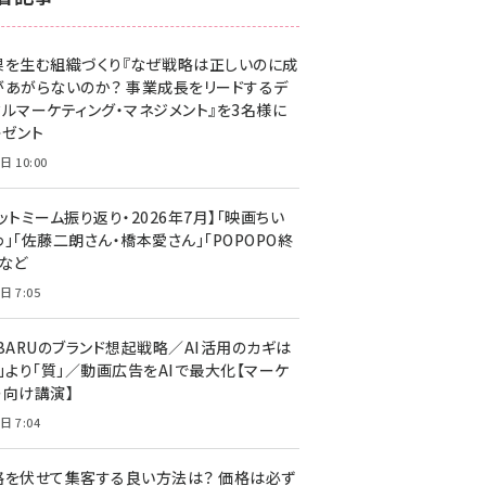
z世代 (1629)
果を生む組織づくり『なぜ戦略は正しいのに成
meo (1281)
があがらないのか？ 事業成長をリードするデ
llmo (1167)
タルマーケティング・マネジメント』を3名様に
レゼント
日 10:00
ットミーム振り返り・2026年7月】「映画ちい
」「佐藤二朗さん・橋本愛さん」「POPOPO終
」など
日 7:05
UBARUのブランド想起戦略／AI活用のカギは
量」より「質」／動画広告をAIで最大化【マーケ
ー向け講演】
日 7:04
格を伏せて集客する良い方法は？ 価格は必ず