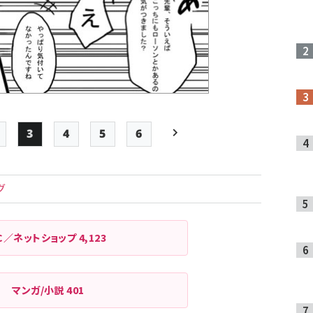
3
4
5
6
Page
Page
Page
Page
最終ページ
次ページ
ペー
ジ
グ
送
り
C／ネットショップ
4,123
マンガ/小説
401