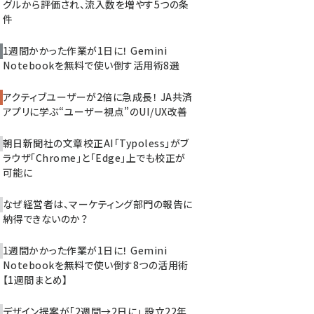
グルから評価され、流入数を増やす5つの条
件
1週間かかった作業が1日に！ Gemini
Notebookを無料で使い倒す活用術8選
アクティブユーザーが2倍に急成長！ JA共済
アプリに学ぶ“ユーザー視点”のUI/UX改善
朝日新聞社の文章校正AI「Typoless」がブ
ラウザ「Chrome」と「Edge」上でも校正が
可能に
なぜ経営者は、マーケティング部門の報告に
納得できないのか？
1週間かかった作業が1日に！ Gemini
Notebookを無料で使い倒す8つの活用術
【1週間まとめ】
デザイン提案が「2週間→2日に」 設立22年