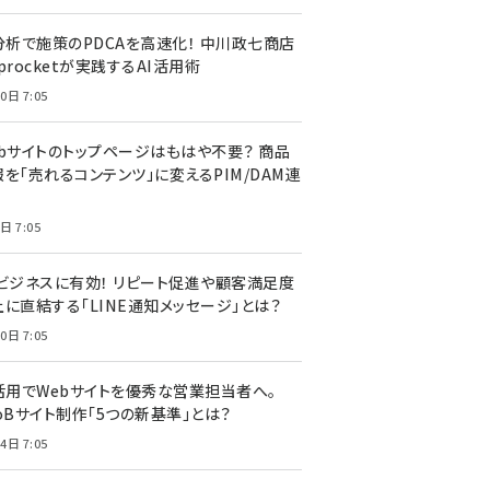
I分析で施策のPDCAを高速化！ 中川政七商店
procketが実践するAI活用術
0日 7:05
ebサイトのトップページはもはや不要？ 商品
を「売れるコンテンツ」に変えるPIM/DAM連
日 7:05
Cビジネスに有効！ リピート促進や顧客満足度
上に直結する「LINE通知メッセージ」とは？
0日 7:05
I活用でWebサイトを優秀な営業担当者へ。
oBサイト制作「5つの新基準」とは？
4日 7:05