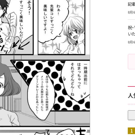
記
8月6
祝
いた
8月6
人