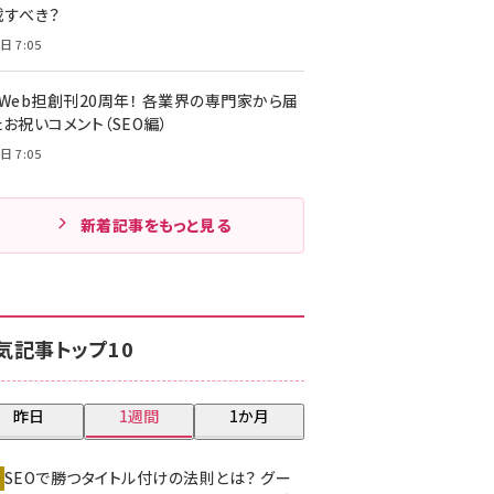
載すべき？
日 7:05
・Web担創刊20周年！ 各業界の専門家から届
お祝いコメント（SEO編）
日 7:05
新着記事をもっと見る
気記事トップ10
昨日
1週間
1か月
SEOで勝つタイトル付けの法則とは？ グー