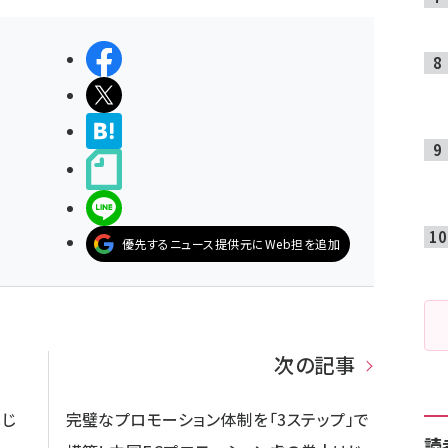
シェアする
ポストする
>ブクマする
noteで書く
LINEで送る
優先するニュース提供元にWeb担を追加
次の記事
はじ
完璧なプロモーション体制を「3ステップ」で
読