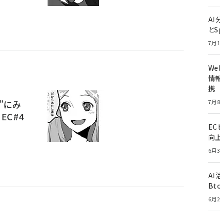
A
とS
7月1
W
情報
携
”にみ
7月8
EC#4
E
向
6月3
A
Bt
6月2