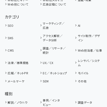
Web担について
広告出稿について
カテゴリ
マーケティング／
SEO
AI
広告
アクセス解析／
サイト制作／デザ
SNS
データ分析
イン
調査／リサーチ／
CMS
Web担当者／仕事
統計
レンサバ／システ
法律／標準規格
UX／CX
ム
広報／ネットPR
EC／ネットショップ
モバイル
メールマーケ
SEM
その他
種別
事例／インタ
解説／ノウハウ
調査データ
ビュー