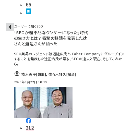
66
ユーザーに届くSEO
「SEOが理不尽なクソゲーになった」時代
の生き方とは？ 衝撃の移籍を発表した辻
さんと渡辺さんが語った
SEO業界のレジェンド渡辺隆広氏と、Faber Companyにグループイン
することを発表した辻正浩氏が語る、SEOの過去と現在、そしてこれか
ら。
柏木恵子
[執筆]
,
佐々木雅久
[撮影]
2025年1月22日 10:30
212