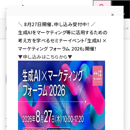
メ
Web担当者Forum
イ
検索
MENU
ン
＼ 8月27日開催、申し込み受付中！ ／
コ
SEO
マーケティング／広告
AI
SNS
アクセス解析／データ分析
生成AIをマーケティング等に活用するための
ン
考え方を学べるセミナーイベント「生成AI ×
テ
マーケティング フォーラム 2026」開催！
ン
佐々木雅久
▼申し込みはこちらから▼
ツ
seo (3536)
に
ai (2818)
移
動
youtube (2444)
note (2320)
セミナー (2313)
z世代 (1629)
佐々木雅久の人気記事トップ5
meo (1279)