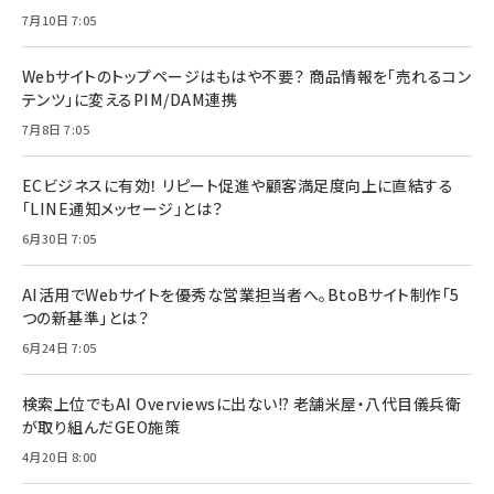
7月10日 7:05
Webサイトのトップページはもはや不要？ 商品情報を「売れるコン
テンツ」に変えるPIM/DAM連携
7月8日 7:05
ECビジネスに有効！ リピート促進や顧客満足度向上に直結する
「LINE通知メッセージ」とは？
6月30日 7:05
AI活用でWebサイトを優秀な営業担当者へ。BtoBサイト制作「5
つの新基準」とは？
6月24日 7:05
検索上位でもAI Overviewsに出ない!? 老舗米屋・八代目儀兵衛
が取り組んだGEO施策
4月20日 8:00