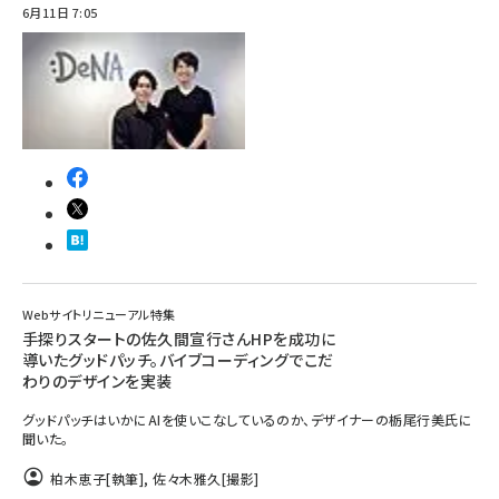
6月11日 7:05
Webサイトリニューアル特集
手探りスタートの佐久間宣行さんHPを成功に
導いたグッドパッチ。バイブコーディングでこだ
わりのデザインを実装
グッドパッチはいかにAIを使いこなしているのか、デザイナーの栃尾行美氏に
聞いた。
柏木恵子
[執筆]
,
佐々木雅久
[撮影]