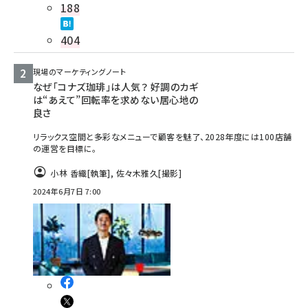
188
404
現場のマーケティングノート
なぜ「コナズ珈琲」は人気？ 好調のカギ
は“あえて”回転率を求めない居心地の
良さ
リラックス空間と多彩なメニューで顧客を魅了、2028年度には100店舗
の運営を目標に。
小林 香織
[執筆]
,
佐々木雅久
[撮影]
2024年6月7日 7:00