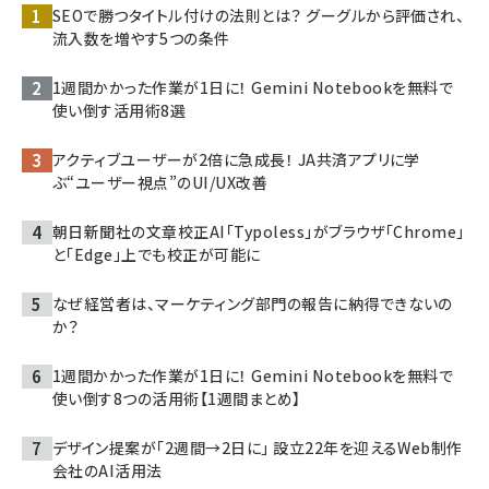
SEOで勝つタイトル付けの法則とは？ グーグルから評価され、
流入数を増やす5つの条件
1週間かかった作業が1日に！ Gemini Notebookを無料で
使い倒す活用術8選
アクティブユーザーが2倍に急成長！ JA共済アプリに学
ぶ“ユーザー視点”のUI/UX改善
朝日新聞社の文章校正AI「Typoless」がブラウザ「Chrome」
と「Edge」上でも校正が可能に
なぜ経営者は、マーケティング部門の報告に納得できないの
か？
1週間かかった作業が1日に！ Gemini Notebookを無料で
使い倒す8つの活用術【1週間まとめ】
デザイン提案が「2週間→2日に」 設立22年を迎えるWeb制作
会社のAI活用法