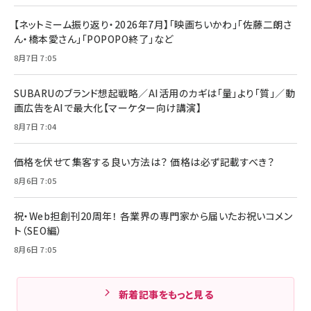
【ネットミーム振り返り・2026年7月】「映画ちいかわ」「佐藤二朗さ
ん・橋本愛さん」「POPOPO終了」など
8月7日 7:05
SUBARUのブランド想起戦略／AI活用のカギは「量」より「質」／動
画広告をAIで最大化【マーケター向け講演】
8月7日 7:04
価格を伏せて集客する良い方法は？ 価格は必ず記載すべき？
8月6日 7:05
祝・Web担創刊20周年！ 各業界の専門家から届いたお祝いコメン
ト（SEO編）
8月6日 7:05
新着記事をもっと見る