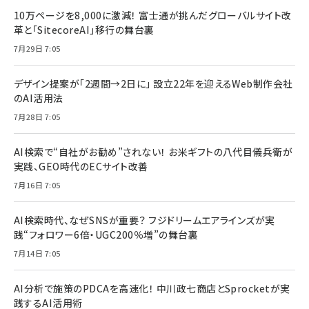
10万ページを8,000に激減！ 富士通が挑んだグローバルサイト改
革と「SitecoreAI」移行の舞台裏
7月29日 7:05
デザイン提案が「2週間→2日に」 設立22年を迎えるWeb制作会社
のAI活用法
7月28日 7:05
AI検索で“自社がお勧め”されない！ お米ギフトの八代目儀兵衛が
実践、GEO時代のECサイト改善
7月16日 7:05
AI検索時代、なぜSNSが重要？ フジドリームエアラインズが実
践“フォロワー6倍・UGC200％増”の舞台裏
7月14日 7:05
AI分析で施策のPDCAを高速化！ 中川政七商店とSprocketが実
践するAI活用術