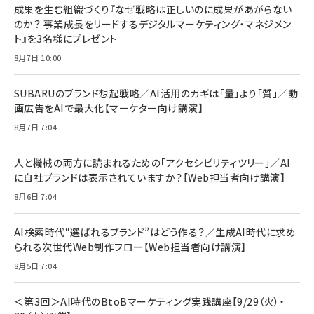
成果を生む組織づくり『なぜ戦略は正しいのに成果があがらない
のか？ 事業成長をリードするデジタルマーケティング・マネジメン
ト』を3名様にプレゼント
8月7日 10:00
SUBARUのブランド想起戦略／AI活用のカギは「量」より「質」／動
画広告をAIで最大化【マーケター向け講演】
8月7日 7:04
人と機械の両方に読まれるための「アクセシビリティツリー」／AI
に自社ブランドは表示されていますか？【Web担当者向け講演】
8月6日 7:04
AI検索時代“選ばれるブランド”はどう作る？／生成AI時代に求め
られる次世代Web制作フロー【Web担当者向け講演】
8月5日 7:04
＜第3回＞AI時代のBtoBマーケティング実践講座【9/29（火）・