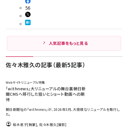
56
人気記事をもっと見る
佐々木雅久の記事（最新5記事）
Webサイトリニューアル特集
「withnews」大リニューアルの舞台裏――朝日新
聞CMSへ移行した狙いとショート動画への期
待
朝日新聞社の「withnews」が、2026年3月、大規模なリニューアルを敢行し
た。
柏木恵子
[執筆]
,
佐々木雅久
[撮影]