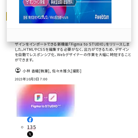
llmo (1167)
進化が止まらない！ 最新ツール
Figmaで作ったデザインをWebサイトに
即反映「STUDIO」
ノーコードWeb制作プラットフォーム「STUDIO」は、Figmaと連携し、デ
ザインをインポートできる新機能「Figma to STUDIO」をリリースしま
した。HTMLやCSSを編集する必要がなく、出力ができるため、デザイン
を自動でレスポンシブ化、Webデザイナーの作業を大幅に時短すること
ができます。
小林 香織
[執筆]
,
佐々木雅久
[撮影]
2023年10月3日 7:00
135