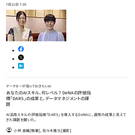
7月22日 7:05
マーケターが知っておきたいAI
あなたのAIスキル、何レベル？ DeNAの評価指
標「DARS」の成果と、データマネジメントの課
題
AI活用スキルの評価指標「DARS」を導入するDeNAに、運用の成果と見えて
きた課題を聞いた。
小林 香織
[執筆]
,
佐々木雅久
[撮影]