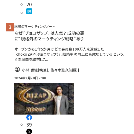
20
現場のマーケティングノート
なぜ「チョコザップ」は人気？ 成功の裏
に“規格外のマーケティング戦略”あり
オープンから1年5か月ほどで会員数100万人を達成した
「chocoZAP（チョコザップ）」。継続率の向上にも成功しているという。
その理由を取材した。
小林 香織
[執筆]
,
佐々木雅久
[撮影]
2024年2月28日 7:00
39