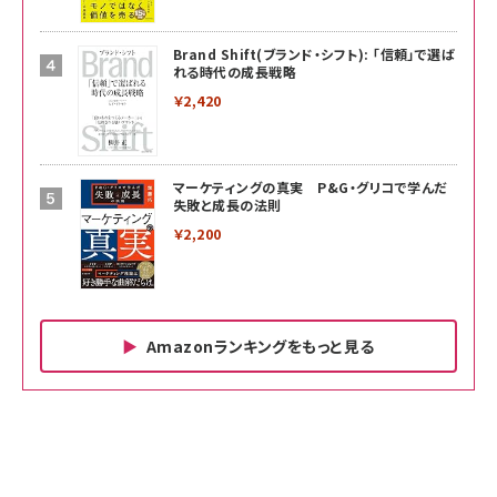
Brand Shift(ブランド・シフト): 「信頼」で選ば
れる時代の成長戦略
￥2,420
マーケティングの真実 P&G・グリコで学んだ
失敗と成長の法則
￥2,200
Amazonランキングをもっと見る
Amazon ビジネス・経済関連書籍 の売れ筋ランキン
Amazon 家電＆カメラ の売れ筋ランキング
Amazon パソコン・周辺機器 の売れ筋ランキング
グ
更新日時：2026/06/26 19:00
更新日時：2026/06/26 19:00
更新日時：2026/06/26 19:00
anan(アンアン)2026/07/01号 No.2501[魅せる
KIOXIA(キオクシア) 旧東芝メモリ microSD
KIOXIA(キオクシア) 旧東芝メモリ microSD