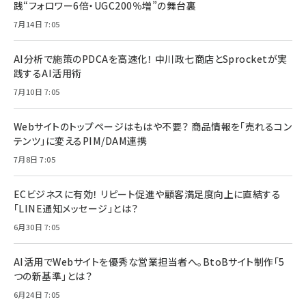
践“フォロワー6倍・UGC200％増”の舞台裏
7月14日 7:05
AI分析で施策のPDCAを高速化！ 中川政七商店とSprocketが実
践するAI活用術
7月10日 7:05
Webサイトのトップページはもはや不要？ 商品情報を「売れるコン
テンツ」に変えるPIM/DAM連携
7月8日 7:05
ECビジネスに有効！ リピート促進や顧客満足度向上に直結する
「LINE通知メッセージ」とは？
6月30日 7:05
AI活用でWebサイトを優秀な営業担当者へ。BtoBサイト制作「5
つの新基準」とは？
6月24日 7:05