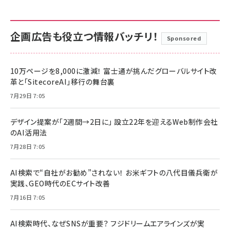
企画広告も役立つ情報バッチリ！
Sponsored
10万ページを8,000に激減！ 富士通が挑んだグローバルサイト改
革と「SitecoreAI」移行の舞台裏
7月29日 7:05
デザイン提案が「2週間→2日に」 設立22年を迎えるWeb制作会社
のAI活用法
7月28日 7:05
AI検索で“自社がお勧め”されない！ お米ギフトの八代目儀兵衛が
実践、GEO時代のECサイト改善
7月16日 7:05
AI検索時代、なぜSNSが重要？ フジドリームエアラインズが実