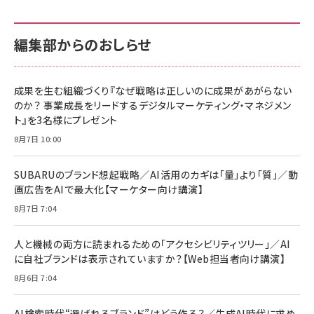
カラダ2026／宮舘涼太]
128GB UHS-I Class10 (最大読出速度
128GB UHS-I Class10 (最大読出速度
100MB/s) Nintendo Switch動作確認済 国内
100MB/s) Nintendo Switch動作確認済 国内
￥880
サポート正規品 メーカー保証5年 KLMEA128G
サポート正規品 メーカー保証5年 KLMEA128G
￥2,680
￥2,680
編集部からのおしらせ
anan(アンアン)2026/06/24号 No.2500増刊
スペシャルエディション[王道エンタメの矜持／
NIMASO ガラスフィルム iPhone 17 用 保護フィ
Amazon eギフトカード - Amazonロゴ - クラ
BTS]
ルム 強化ガラス 耐衝撃 高透過率 指紋防止 貼りや
シック
すい ガイド枠付き いPhone17 (6.3インチ) 対応
成果を生む組織づくり『なぜ戦略は正しいのに成果があがらない
￥1,100
￥5,000
2枚セット DSP25F1698
のか？ 事業成長をリードするデジタルマーケティング・マネジメン
￥1,599
ト』を3名様にプレゼント
anan(アンアン)2026/07/08号 No.2502[2026
Anker PowerLine III Flow USB-C & USB-C
年後半、あなたの恋と運命／山田涼介]
【New】Amazon Fire TV Stick HD | 手軽にスト
ケーブル Anker絡まないケーブル 240W 結束バン
8月7日 10:00
リーミングをはじめよう | ストリーミングメディアプ
ド付き USB PD対応 シリコン素材採用 iPhone
￥880
レイヤー
17 / 16 / 15 / Galaxy iPad Pro MacBook
￥1,890
Pro/Air 各種対応 (1.8m ミッドナイトブラック)
SUBARUのブランド想起戦略／AI活用のカギは「量」より「質」／動
￥6,980
画広告をAIで最大化【マーケター向け講演】
ママ投資家が育休中に１億貯めた株式投資
アサヒ飲料 モンスター エナジー 355ml×24本
￥1,870
8月7日 7:04
Anker Soundcore P31i (Bluetooth 6.1) 【完
￥4,192
全ワイヤレスイヤホン/アクティブノイズキャンセリ
ング/マルチポイント接続 / 最大50時間再生 / PSE
人と機械の両方に読まれるための「アクセシビリティツリー」／AI
組織の成果を最大化する ルールのデザイン
技術基準適合】ブラック
￥5,990
サッポロ 生ビール 黒ラベル 350ml 缶 24本 ビー
に自社ブランドは表示されていますか？【Web担当者向け講演】
￥1,980
ル ケース買い【6/30応募〆切! 黒ラベルビヤセラー
8月6日 7:04
キャンペーン】
Anker PowerLine III Flow USB-C & USB-C
ケーブル Anker絡まないケーブル 240W 結束バン
￥4,857
ド付き USB PD対応 シリコン素材採用 iPhone
AI検索時代“選ばれるブランド”はどう作る？／生成AI時代に求め