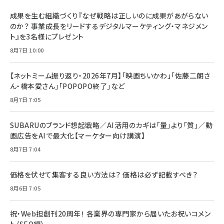
成果を生む組織づくり『なぜ戦略は正しいのに成果があがらない
のか？ 事業成長をリードするデジタルマーケティング・マネジメン
ト』を3名様にプレゼント
8月7日 10:00
【ネットミーム振り返り・2026年7月】「映画ちいかわ」「佐藤二朗さ
ん・橋本愛さん」「POPOPO終了」など
8月7日 7:05
SUBARUのブランド想起戦略／AI活用のカギは「量」より「質」／動
画広告をAIで最大化【マーケター向け講演】
8月7日 7:04
価格を伏せて集客する良い方法は？ 価格は必ず記載すべき？
8月6日 7:05
祝・Web担創刊20周年！ 各業界の専門家から届いたお祝いコメン