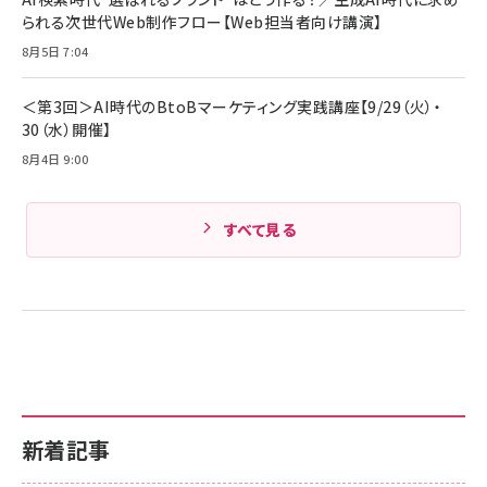
Amazonランキングをもっと見る
17 / 16 / 15 / Galaxy iPad Pro MacBook
￥1,890
られる次世代Web制作フロー【Web担当者向け講演】
Pro/Air 各種対応 (1.8m ミッドナイトブラック)
Amazonランキングをもっと見る
8月5日 7:04
Amazonランキングをもっと見る
＜第3回＞AI時代のBtoBマーケティング実践講座【9/29（火）・
30（水）開催】
8月4日 9:00
すべて見る
新着記事