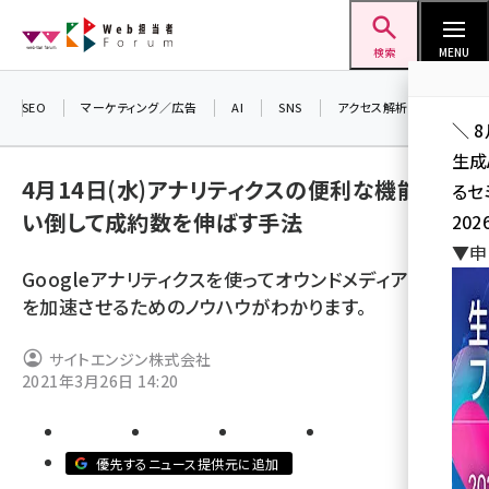
メ
Web担当者Forum
イ
検索
MENU
ン
コ
SEO
マーケティング／広告
AI
SNS
アクセス解析／データ分析
＼ 
ン
生成
テ
4月14日(水)アナリティクスの便利な機能を使
るセ
ン
い倒して成約数を伸ばす手法
202
ツ
seo (3538)
▼申
に
Googleアナリティクスを使ってオウンドメディアの成長
ai (2820)
移
を加速させるためのノウハウがわかります。
動
youtube (2444)
サイトエンジン株式会社
note (2322)
2021年3月26日 14:20
セミナー (2315)
z世代 (1629)
優先するニュース提供元に追加
meo (1281)