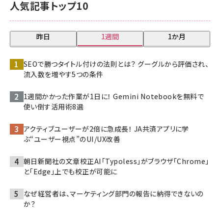
人気記事トップ10
昨日
1週間
1か月
SEOで勝つタイトル付けの法則とは？ グーグルから評価され、
流入数を増やす5つの条件
1週間かかった作業が1日に！ Gemini Notebookを無料で
使い倒す活用術8選
アクティブユーザーが2倍に急成長！ JA共済アプリに学
ぶ“ユーザー視点”のUI/UX改善
朝日新聞社の文章校正AI「Typoless」がブラウザ「Chrome」
と「Edge」上でも校正が可能に
なぜ経営者は、マーケティング部門の報告に納得できないの
か？