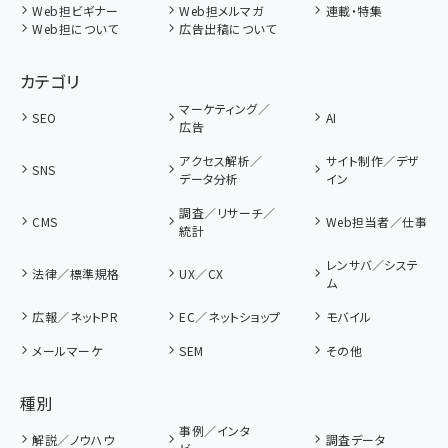
Web担ビギナー
Web担メルマガ
連載・特集
Web担について
広告出稿について
カテゴリ
マーケティング／
SEO
AI
広告
アクセス解析／
サイト制作／デザ
SNS
データ分析
イン
調査／リサーチ／
CMS
Web担当者／仕事
統計
レンサバ／システ
法律／標準規格
UX／CX
ム
広報／ネットPR
EC／ネットショップ
モバイル
メールマーケ
SEM
その他
種別
事例／インタ
解説／ノウハウ
調査データ