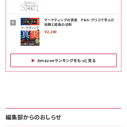
マーケティングの真実 P&G・グリコで学んだ
失敗と成長の法則
￥2,200
Amazonランキングをもっと見る
Amazon ビジネス・経済関連書籍 の売れ筋ランキン
Amazon 家電＆カメラ の売れ筋ランキング
Amazon パソコン・周辺機器 の売れ筋ランキング
グ
更新日時：2026/06/26 19:00
更新日時：2026/06/26 19:00
更新日時：2026/06/26 19:00
anan(アンアン)2026/07/01号 No.2501[魅
KIOXIA(キオクシア) 旧東芝メモリ microSD
KIOXIA(キオクシア) 旧東芝メモリ microSD
せるカラダ2026／宮舘涼太]
128GB UHS-I Class10 (最大読出速度
128GB UHS-I Class10 (最大読出速度
100MB/s) Nintendo Switch動作確認済 国
100MB/s) Nintendo Switch動作確認済 国
￥880
内サポート正規品 メーカー保証5年
内サポート正規品 メーカー保証5年
￥2,680
￥2,680
KLMEA128G
KLMEA128G
編集部からのおしらせ
anan(アンアン)2026/06/24号 No.2500増
刊 スペシャルエディション[王道エンタメの矜
NIMASO ガラスフィルム iPhone 17 用 保護
Amazon eギフトカード - Amazonロゴ - ク