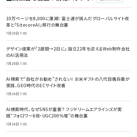
10万ページを8,000に激減！ 富士通が挑んだグローバルサイト改
革と「SitecoreAI」移行の舞台裏
7月29日 7:05
デザイン提案が「2週間→2日に」 設立22年を迎えるWeb制作会社
のAI活用法
7月28日 7:05
AI検索で“自社がお勧め”されない！ お米ギフトの八代目儀兵衛が
実践、GEO時代のECサイト改善
7月16日 7:05
AI検索時代、なぜSNSが重要？ フジドリームエアラインズが実
践“フォロワー6倍・UGC200％増”の舞台裏
7月14日 7:05