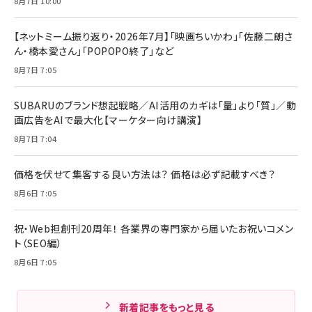
8月7日 10:00
【ネットミーム振り返り・2026年7月】「映画ちいかわ」「佐藤二朗さ
ん・橋本愛さん」「POPOPO終了」など
8月7日 7:05
SUBARUのブランド想起戦略／AI活用のカギは「量」より「質」／動
画広告をAIで最大化【マーケター向け講演】
8月7日 7:04
価格を伏せて集客する良い方法は？ 価格は必ず記載すべき？
8月6日 7:05
祝・Web担創刊20周年！ 各業界の専門家から届いたお祝いコメン
ト（SEO編）
8月6日 7:05
新着記事をもっと見る