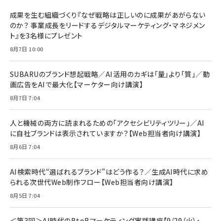
持／BTS]
フィルム 強化ガラス 耐衝撃 高透過率 指紋防
ラシック
止 貼りやすい ガイド枠付き いPhone17 (6.3
成果を生む組織づくり『なぜ戦略は正しいのに成果があがらない
￥1,100
￥5,000
インチ) 対応 2枚セット DSP25F1698
のか？ 事業成長をリードするデジタルマーケティング・マネジメン
￥1,599
ト』を3名様にプレゼント
anan(アンアン)2026/07/08号
Anker PowerLine III Flow USB-C & USB-
No.2502[2026年後半、あなたの恋と運命／山
【New】Amazon Fire TV Stick HD | 手軽に
C ケーブル Anker絡まないケーブル 240W 結
8月7日 10:00
田涼介]
ストリーミングをはじめよう | ストリーミングメ
束バンド付き USB PD対応 シリコン素材採用
ディアプレイヤー
iPhone 17 / 16 / 15 / Galaxy iPad Pro
￥880
￥1,890
MacBook Pro/Air 各種対応 (1.8m ミッドナ
SUBARUのブランド想起戦略／AI活用のカギは「量」より「質」／動
￥6,980
イトブラック)
画広告をAIで最大化【マーケター向け講演】
ママ投資家が育休中に１億貯めた株式投資
アサヒ飲料 モンスター エナジー 355ml×24
8月7日 7:04
Anker Soundcore P31i (Bluetooth 6.1)
本
￥1,870
【完全ワイヤレスイヤホン/アクティブノイズキャ
￥4,192
ンセリング/マルチポイント接続 / 最大50時間
人と機械の両方に読まれるための「アクセシビリティツリー」／AI
再生 / PSE技術基準適合】ブラック
￥5,990
組織の成果を最大化する ルールのデザイン
に自社ブランドは表示されていますか？【Web担当者向け講演】
サッポロ 生ビール 黒ラベル 350ml 缶 24本
ビール ケース買い【6/30応募〆切! 黒ラベルビ
￥1,980
8月6日 7:04
Anker PowerLine III Flow USB-C & USB-
ヤセラーキャンペーン】
C ケーブル Anker絡まないケーブル 240W 結
￥4,857
束バンド付き USB PD対応 シリコン素材採用
AI検索時代“選ばれるブランド”はどう作る？／生成AI時代に求め
iPhone 17 / 16 / 15 / Galaxy iPad Pro
￥1,890
られる次世代Web制作フロー【Web担当者向け講演】
Amazonランキングをもっと見る
MacBook Pro/Air 各種対応 (1.8m ミッドナ
イトブラック)
8月5日 7:04
Amazonランキングをもっと見る
Amazonランキングをもっと見る
＜第3回＞AI時代のBtoBマーケティング実践講座【9/29（火）・