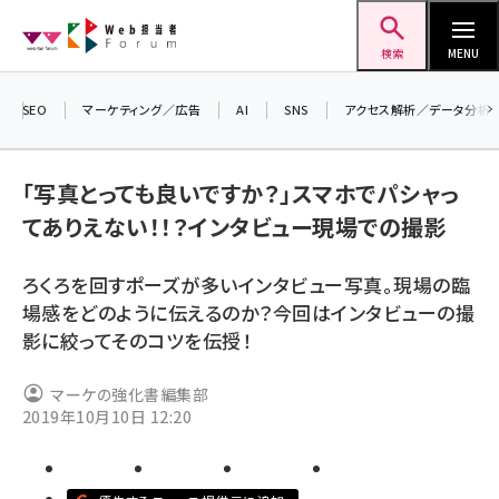
メ
Web担当者Forum
イ
検索
MENU
ン
コ
SEO
マーケティング／広告
AI
SNS
アクセス解析／データ分析
＼ 
ン
生成
テ
「写真とっても良いですか？」スマホでパシャっ
るセ
ン
てありえない！！？インタビュー現場での撮影
202
ツ
seo (3528)
▼申
に
ろくろを回すポーズが多いインタビュー写真。現場の臨
ai (2811)
移
場感をどのように伝えるのか？今回はインタビューの撮
動
youtube (2439)
影に絞ってそのコツを伝授！
note (2315)
マーケの強化書編集部
セミナー (2308)
2019年10月10日 12:20
z世代 (1623)
meo (1277)