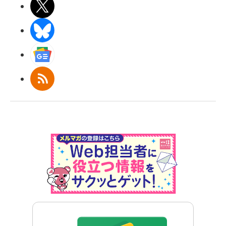
X(エックス)
BlueSky
Googleニュース
RSS