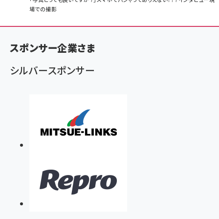
パ
場での撮影
ン
く
ず
スポンサー企業さま
シルバースポンサー