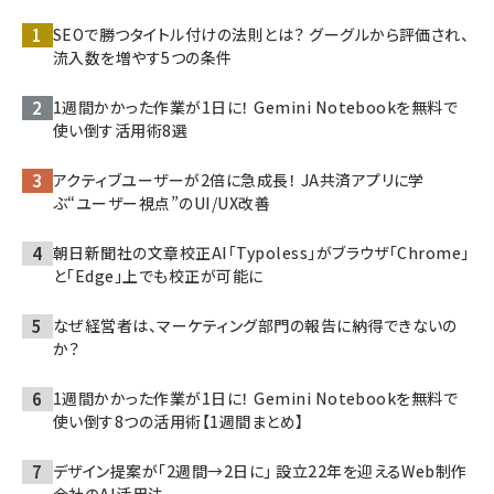
SEOで勝つタイトル付けの法則とは？ グーグルから評価され、
流入数を増やす5つの条件
1週間かかった作業が1日に！ Gemini Notebookを無料で
使い倒す活用術8選
アクティブユーザーが2倍に急成長！ JA共済アプリに学
ぶ“ユーザー視点”のUI/UX改善
朝日新聞社の文章校正AI「Typoless」がブラウザ「Chrome」
と「Edge」上でも校正が可能に
なぜ経営者は、マーケティング部門の報告に納得できないの
か？
1週間かかった作業が1日に！ Gemini Notebookを無料で
使い倒す8つの活用術【1週間まとめ】
デザイン提案が「2週間→2日に」 設立22年を迎えるWeb制作
会社のAI活用法