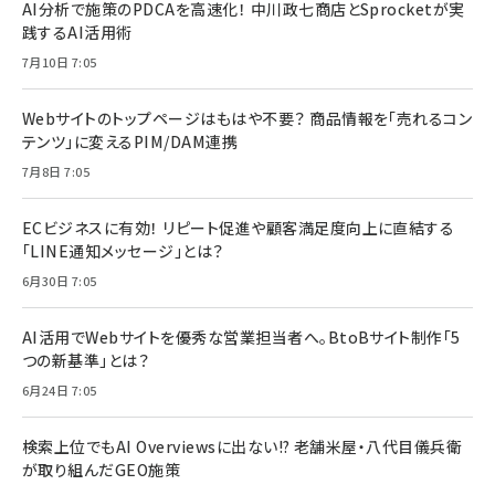
AI分析で施策のPDCAを高速化！ 中川政七商店とSprocketが実
践するAI活用術
7月10日 7:05
Webサイトのトップページはもはや不要？ 商品情報を「売れるコン
テンツ」に変えるPIM/DAM連携
7月8日 7:05
ECビジネスに有効！ リピート促進や顧客満足度向上に直結する
「LINE通知メッセージ」とは？
6月30日 7:05
AI活用でWebサイトを優秀な営業担当者へ。BtoBサイト制作「5
つの新基準」とは？
6月24日 7:05
検索上位でもAI Overviewsに出ない!? 老舗米屋・八代目儀兵衛
が取り組んだGEO施策