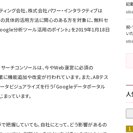
記
ティング会社、株式会社パワー・インタラクティブは
8月6
ャーの具体的活用方法に関心のある方
を対象に、無料セ
祝
oogle分析ツール活用のポイント
』を2019年
1
月18日
いた
8月6
、サーチコンソールは、今やWeb運営に必須の
、頻繁に機能追加や改変が行われています。また、ABテス
データビジュアライズを行う「Googleデータポータル
人
じまっています。
で把握していても、自社にとって、どう影響があるの