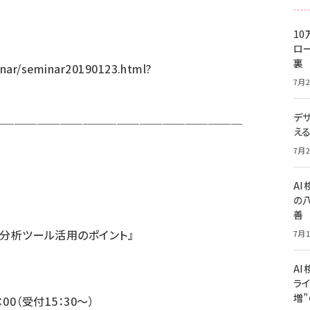
10
ロー
裏
nar/seminar20190123.html?
7月2
デ
──────────────────────
え
7月2
A
の
善
le分析ツール活用のポイント』
7月1
AI
ライ
増
：00（受付15：30～）