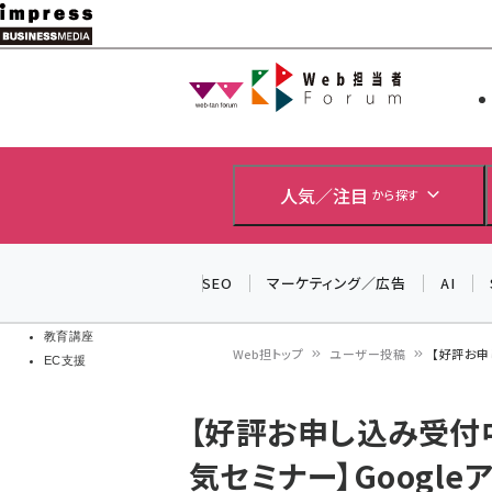
メ
イ
Web担当者
Web担当者
ン
EC担当者
コ
製品導入
ン
企業IT
ソフト開発
テ
人気／注目
から探す
IoT・AI
ン
DCクラウド
研究・調査
ツ
SEO
マーケティング／広告
AI
エネルギー
に
ドローン
移
教育講座
Web担トップ
ユーザー投稿
【好評お申
EC支援
動
パ
【好評お申し込み受付
ン
気セミナー】Googl
く