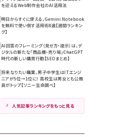
を迎えるWeb制作会社のAI活用法
明日からすぐに使える、Gemini Notebook
を無料で使い倒す活用術8選【週間ランキン
グ】
AI回答のフレーミング（見せ方・提示）は、デ
ジタルの新たな「商品棚・売り場」――ChatGPT
時代の新しい購買行動【SEOまとめ】
将来なりたい職業、男子中学生はITエンジ
ニアが5位→1位に！ 高校生は男女とも公務
員がトップ【ソニー生命調べ】
人気記事ランキングをもっと見る