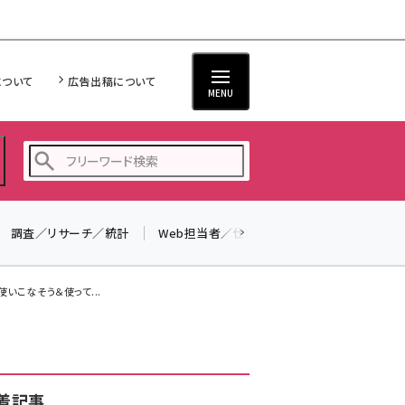
について
広告出稿について
MENU
調査／リサーチ／統計
Web担当者／仕事
法律／標準規格
seo (3528)
ai (2811)
いこなそう＆使って...
youtube (2439)
note (2315)
セミナー (2308)
着記事