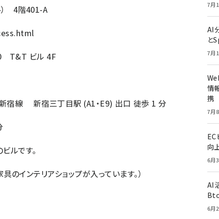
7月1
 4階401-A
A
cess.html
とS
7月1
 T&T ビル 4F
W
情報
携
線 新宿三丁目駅 (A1・E9) 出口 徒歩 1 分
7月8
分
E
向
ビルです。
6月3
北欧家具のインテリアショップが入っています。）
A
Bt
6月2