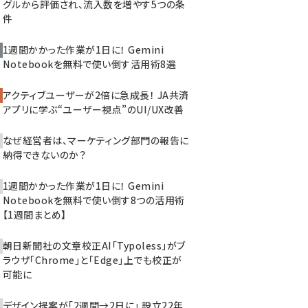
グルから評価され、流入数を増やす5つの条
件
1週間かかった作業が1日に！ Gemini
Notebookを無料で使い倒す活用術8選
アクティブユーザーが2倍に急成長！ JA共済
アプリに学ぶ“ユーザー視点”のUI/UX改善
なぜ経営者は、マーケティング部門の報告に
納得できないのか？
1週間かかった作業が1日に！ Gemini
Notebookを無料で使い倒す8つの活用術
【1週間まとめ】
朝日新聞社の文章校正AI「Typoless」がブ
ラウザ「Chrome」と「Edge」上でも校正が
可能に
デザイン提案が「2週間→2日に」 設立22年