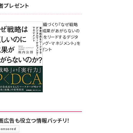
者プレゼント
成果を生む組織づくり『なぜ戦略
は正しいのに成果があがらないの
か？ 事業成長をリードするデジタ
ルマーケティング・マネジメント』を
3名様にプレゼント
8月7日 10:00
画広告も役立つ情報バッチリ！
ponsored