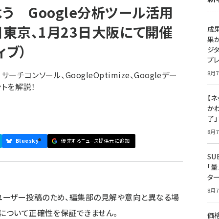
う Google分析ツール活用
日東京、1月23日大阪にて開催
成
果
ィブ）
ジ
プ
ーチコンソール、GoogleOptimize、Googleデー
8月7
トを解説！
【ネ
かわ
了
8月7
Bluesky
優先するニュース提供元に追加
S
「
タ
8月7
ユーザー投稿のため、編集部の見解や意向と異なる場
容について正確性を保証できません。
価