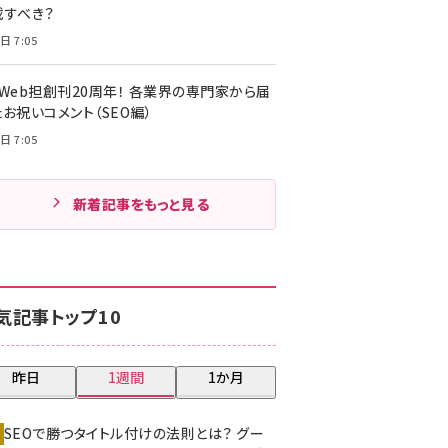
載すべき？
日 7:05
・Web担創刊20周年！ 各業界の専門家から届
お祝いコメント（SEO編）
日 7:05
新着記事をもっと見る
気記事トップ10
昨日
1週間
1か月
SEOで勝つタイトル付けの法則とは？ グー