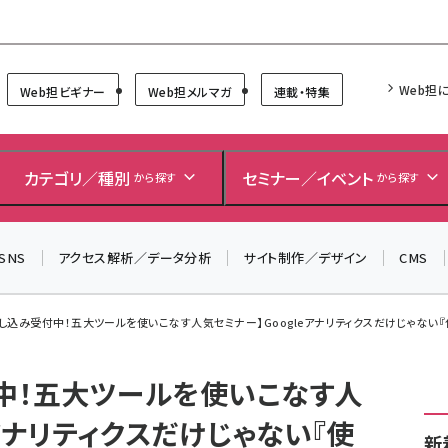
Forum
Web担
Web担ビギナー
Web担メルマガ
連載・特集
＼ 8月27日開催、申し込み受付中！ ／
生成AIをマーケティング等に活用するための考え方を学べ
カテゴリ／種別
セミナー／イベント
から探す
から探す
るセミナーイベント「生成AI × マーケティング フォーラム
2026」開催！
SNS
アクセス解析／データ分析
サイト制作／デザイン
CMS
▼申し込みはこちらから▼
し込み受付中！五大ツールを使いこなす人気セミナー】Googleアナリティクスだけじゃない『使
中！五大ツールを使いこなす人
eアナリティクスだけじゃない『使
新