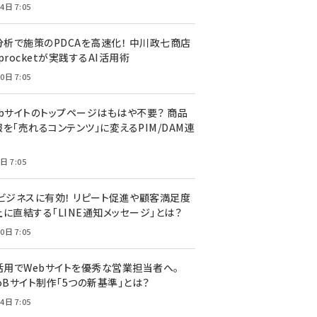
4日 7:05
I分析で施策のPDCAを高速化！ 中川政七商店
procketが実践するAI活用術
0日 7:05
ebサイトのトップページはもはや不要？ 商品
を「売れるコンテンツ」に変えるPIM/DAM連
日 7:05
Cビジネスに有効！ リピート促進や顧客満足度
上に直結する「LINE通知メッセージ」とは？
0日 7:05
I活用でWebサイトを優秀な営業担当者へ。
oBサイト制作「5つの新基準」とは？
4日 7:05