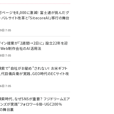
万ページを8,000に激減！ 富士通が挑んだグ
バルサイト改革と「SitecoreAI」移行の舞台
9日 7:05
ザイン提案が「2週間→2日に」 設立22年を迎
るWeb制作会社のAI活用法
8日 7:05
I検索で“自社がお勧め”されない！ お米ギフト
八代目儀兵衛が実践、GEO時代のECサイト改
6日 7:05
検索時代、なぜSNSが重要？ フジドリームエア
ンズが実践“フォロワー6倍・UGC200％
”の舞台裏