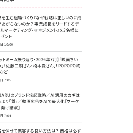
z世代 (1623)
果を生む組織づくり『なぜ戦略は正しいのに成
meo (1277)
があがらないのか？ 事業成長をリードするデ
llmo (1166)
タルマーケティング・マネジメント』を3名様に
レゼント
日 10:00
ットミーム振り返り・2026年7月】「映画ちい
」「佐藤二朗さん・橋本愛さん」「POPOPO終
」など
日 7:05
UBARUのブランド想起戦略／AI活用のカギは
量」より「質」／動画広告をAIで最大化【マーケ
ー向け講演】
日 7:04
格を伏せて集客する良い方法は？ 価格は必ず