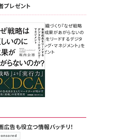
者プレゼント
成果を生む組織づくり『なぜ戦略
は正しいのに成果があがらないの
か？ 事業成長をリードするデジタ
ルマーケティング・マネジメント』を
3名様にプレゼント
8月7日 10:00
画広告も役立つ情報バッチリ！
ponsored