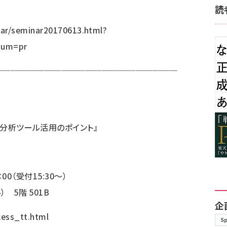
読
ar/seminar20170613.html?
ium=pr
──────────────────────
le分析ツール活用のポイント』
：00（受付15:30～）
 5階 501B
企
cess_tt.html
S