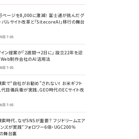
万ページを8,000に激減！ 富士通が挑んだグ
バルサイト改革と「SitecoreAI」移行の舞台
9日 7:05
ザイン提案が「2週間→2日に」 設立22年を迎
るWeb制作会社のAI活用法
8日 7:05
I検索で“自社がお勧め”されない！ お米ギフト
八代目儀兵衛が実践、GEO時代のECサイト改
6日 7:05
検索時代、なぜSNSが重要？ フジドリームエア
ンズが実践“フォロワー6倍・UGC200％
”の舞台裏