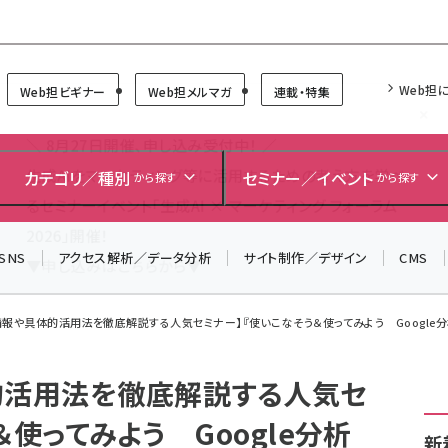
Forum
Web担
Web担ビギナー
Web担メルマガ
連載・特集
＼ 8月27日開催、申し込み受付中！ ／
生成AIをマーケティング等に活用するための考え方を学べ
カテゴリ／種別
セミナー／イベント
から探す
から探す
るセミナーイベント「生成AI × マーケティング フォーラム
2026」開催！
SNS
アクセス解析／データ分析
サイト制作／デザイン
CMS
▼申し込みはこちらから▼
情報や具体的活用法を徹底解説する人気セミナー】『使いこなそう＆使ってみよう Google分
的活用法を徹底解説する人気セ
＆使ってみよう Google分析
新