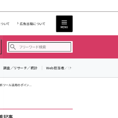
について
広告出稿について
MENU
調査／リサーチ／統計
Web担当者／仕事
法律／標準規格
seo (3528)
ai (2811)
析ツール活用のポイン...
youtube (2439)
note (2315)
セミナー (2308)
着記事