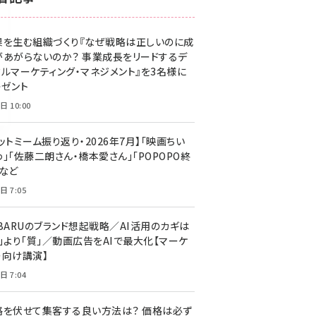
z世代 (1623)
果を生む組織づくり『なぜ戦略は正しいのに成
meo (1277)
があがらないのか？ 事業成長をリードするデ
llmo (1166)
タルマーケティング・マネジメント』を3名様に
レゼント
日 10:00
ットミーム振り返り・2026年7月】「映画ちい
」「佐藤二朗さん・橋本愛さん」「POPOPO終
」など
日 7:05
UBARUのブランド想起戦略／AI活用のカギは
量」より「質」／動画広告をAIで最大化【マーケ
ー向け講演】
日 7:04
格を伏せて集客する良い方法は？ 価格は必ず