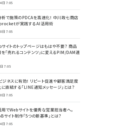
4日 7:05
I分析で施策のPDCAを高速化！ 中川政七商店
procketが実践するAI活用術
0日 7:05
ebサイトのトップページはもはや不要？ 商品
を「売れるコンテンツ」に変えるPIM/DAM連
日 7:05
Cビジネスに有効！ リピート促進や顧客満足度
上に直結する「LINE通知メッセージ」とは？
0日 7:05
I活用でWebサイトを優秀な営業担当者へ。
oBサイト制作「5つの新基準」とは？
4日 7:05