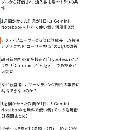
グルから評価され、流入数を増やす5つの条
件
1週間かかった作業が1日に！ Gemini
Notebookを無料で使い倒す活用術8選
アクティブユーザーが2倍に急成長！ JA共済
アプリに学ぶ“ユーザー視点”のUI/UX改善
朝日新聞社の文章校正AI「Typoless」がブ
ラウザ「Chrome」と「Edge」上でも校正が
可能に
なぜ経営者は、マーケティング部門の報告に
納得できないのか？
1週間かかった作業が1日に！ Gemini
Notebookを無料で使い倒す8つの活用術
【1週間まとめ】
デザイン提案が「2週間→2日に」 設立22年