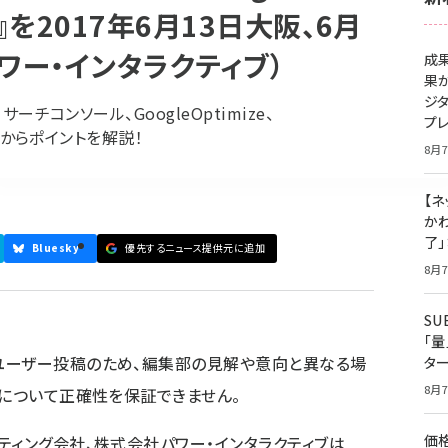
を2017年6月13日大阪、6月
ワー・インタラクティブ）
成
果
ジ
ーチコンソール、GoogleOptimize、
プ
動向からポイントを解説！
8月7
【ネ
かわ
了
Bluesky
優先するニュース提供元に追加
8月7
S
「
ユーザー投稿のため、編集部の見解や意向と異なる場
タ
8月7
容について正確性を保証できません。
価
ティング会社、株式会社パワー・インタラクティブは