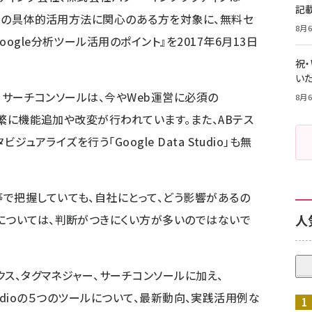
記
ャーの具体的活用方法に関心のある方
を対象に、無料セ
8月6
oogle分析ツール活用のポイント
』を2017年6月13日
祝
いた
、サーチコンソールは、今やWeb運営に必須の
8月6
、頻繁に機能追加や改変が行われています。また、ABテス
タビジュアライズを行う「Google Data Studio」も無
で把握していても、自社にとって、どう影響があるの
については、判断がつきにくい方が多いのではないで
人
ィクス、タグマネジャー、サーチコンソールに加え、
ata Studioの５つのツールについて、最新動向、実践活用例な