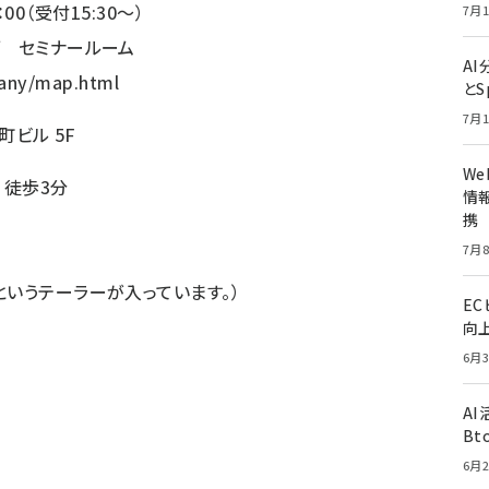
：00（受付15:30～）
7月1
ブ セミナールーム
A
any/map.html
とS
7月1
町ビル 5F
W
 徒歩3分
情報
携
7月8
というテーラーが入っています。）
E
向
6月3
A
Bt
6月2