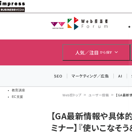
メ
イ
Web担当者
Web担当者
ン
EC担当者
コ
製品導入
ン
企業IT
ソフト開発
テ
人気／注目
から探す
IoT・AI
ン
DCクラウド
研究・調査
ツ
SEO
マーケティング／広告
AI
エネルギー
に
ドローン
移
教育講座
Web担トップ
ユーザー投稿
【GA最新
EC支援
動
パ
【GA最新情報や具体
ン
ミナー】『使いこなそう
く