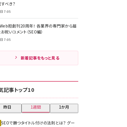
載すべき？
日 7:05
・Web担創刊20周年！ 各業界の専門家から届
お祝いコメント（SEO編）
日 7:05
新着記事をもっと見る
気記事トップ10
昨日
1週間
1か月
SEOで勝つタイトル付けの法則とは？ グー