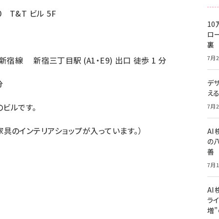
 T&T ビル 5F
10
ロー
裏
7月2
線 新宿三丁目駅 (A1・E9) 出口 徒歩 1 分
分
デ
え
ビルです。
7月2
北欧家具のインテリアショップが入っています。）
A
の
善
7月1
AI
ライ
増