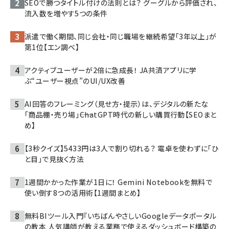
SEOで勝つタイトル付けの法則とは？ グーグルから評価され、
流入数を増やす5つの条件
派遣で働く期間、同じ会社・同じ職場を継続希望「3年以上」が
第1位【エン調べ】
アクティブユーザーが2倍に急成長！ JA共済アプリに学
ぶ“ユーザー視点”のUI/UX改善
AI回答のフレーミング（見せ方・提示）は、デジタルの新たな
「商品棚・売り場」――ChatGPT時代の新しい購買行動【SEOまと
め】
【3秒クイズ】5433円は3人で割り切れる？ 電卓を使わずに「ひ
と目」で見抜く方法
1週間かかった作業が1日に！ Gemini Notebookを無料で
使い倒す8つの活用術【1週間まとめ】
無料BIツール入門『いちばんやさしいGoogleデータポータル
の教本 人気講師が教える業務で使えるダッシュボード構築の