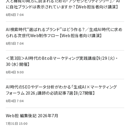
人と機械の両方に読まれるための「アクセシビリティツリー」／AI
￥1,100
￥5,000
2枚セット DSP25F1698
に自社ブランドは表示されていますか？【Web担当者向け講演】
￥1,599
8月6日 7:04
anan(アンアン)2026/07/08号 No.2502[2026
Anker PowerLine III Flow USB-C & USB-C
年後半、あなたの恋と運命／山田涼介]
【New】Amazon Fire TV Stick HD | 手軽にスト
ケーブル Anker絡まないケーブル 240W 結束バン
リーミングをはじめよう | ストリーミングメディアプ
ド付き USB PD対応 シリコン素材採用 iPhone
￥880
AI検索時代“選ばれるブランド”はどう作る？／生成AI時代に求め
レイヤー
17 / 16 / 15 / Galaxy iPad Pro MacBook
￥1,890
Pro/Air 各種対応 (1.8m ミッドナイトブラック)
られる次世代Web制作フロー【Web担当者向け講演】
￥6,980
ママ投資家が育休中に１億貯めた株式投資
8月5日 7:04
アサヒ飲料 モンスター エナジー 355ml×24本
￥1,870
Anker Soundcore P31i (Bluetooth 6.1) 【完
￥4,192
全ワイヤレスイヤホン/アクティブノイズキャンセリ
＜第3回＞AI時代のBtoBマーケティング実践講座【9/29（火）・
ング/マルチポイント接続 / 最大50時間再生 / PSE
30（水）開催】
組織の成果を最大化する ルールのデザイン
技術基準適合】ブラック
￥5,990
サッポロ 生ビール 黒ラベル 350ml 缶 24本 ビー
8月4日 9:00
￥1,980
ル ケース買い【6/30応募〆切! 黒ラベルビヤセラー
キャンペーン】
Anker PowerLine III Flow USB-C & USB-C
ケーブル Anker絡まないケーブル 240W 結束バン
￥4,857
AI時代のSEOやデータ分析がわかる「生成AI×マーケティング
ド付き USB PD対応 シリコン素材採用 iPhone
フォーラム 2026」講師の必読記事7選【8/27開催】
Amazonランキングをもっと見る
17 / 16 / 15 / Galaxy iPad Pro MacBook
￥1,890
Pro/Air 各種対応 (1.8m ミッドナイトブラック)
8月4日 7:04
Amazonランキングをもっと見る
Web担 編集後記 2026年7月
Amazonランキングをもっと見る
7月31日 15:00