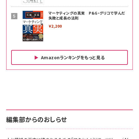
マーケティングの真実 P&G・グリコで学んだ
失敗と成長の法則
￥2,200
Amazonランキングをもっと見る
Amazon ビジネス・経済関連書籍 の売れ筋ランキン
Amazon 家電＆カメラ の売れ筋ランキング
Amazon パソコン・周辺機器 の売れ筋ランキング
グ
更新日時：2026/06/26 19:00
更新日時：2026/06/26 19:00
更新日時：2026/06/26 19:00
anan(アンアン)2026/07/01号 No.2501[魅せる
KIOXIA(キオクシア) 旧東芝メモリ microSD
KIOXIA(キオクシア) 旧東芝メモリ microSD
カラダ2026／宮舘涼太]
128GB UHS-I Class10 (最大読出速度
128GB UHS-I Class10 (最大読出速度
100MB/s) Nintendo Switch動作確認済 国内
100MB/s) Nintendo Switch動作確認済 国内
￥880
サポート正規品 メーカー保証5年 KLMEA128G
サポート正規品 メーカー保証5年 KLMEA128G
￥2,680
￥2,680
編集部からのおしらせ
anan(アンアン)2026/06/24号 No.2500増刊
スペシャルエディション[王道エンタメの矜持／
NIMASO ガラスフィルム iPhone 17 用 保護フィ
Amazon eギフトカード - Amazonロゴ - クラ
BTS]
ルム 強化ガラス 耐衝撃 高透過率 指紋防止 貼りや
シック
すい ガイド枠付き いPhone17 (6.3インチ) 対応