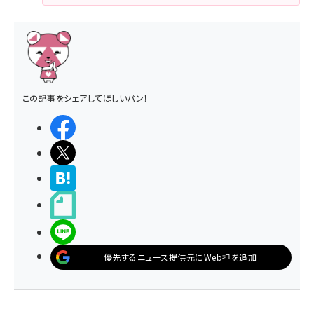
この記事をシェアしてほしいパン！
シェアする
ポストする
>ブクマする
noteで書く
LINEで送る
優先するニュース提供元にWeb担を追加