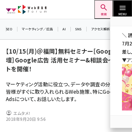
メ
Web担当者Forum
イ
検索
MENU
ン
コ
SEO
マーケティング／広告
AI
SNS
アクセス解析／データ分析
＼ 
ン
7月
テ
【10/15(月)＠福岡】無料セミナー［Google登
差し
ン
壇］Google広告 活用セミナー&相談会イベン
▼ア
ツ
seo (3523)
トを開催！
に
ai (2804)
移
マーケティング活動に役立つ、データや調査の分析と、
動
youtube (2429)
皆様がすぐに取り入れられるWeb施策、特にGoogle
Adsについて、お話しいたします。
note (2312)
セミナー (2303)
エムタメ！
2018年9月20日 9:56
z世代 (1622)
meo (1275)