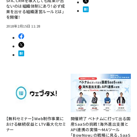
SFA、CRMを導入しても成果が出
ないのは組織体制にあり！必ず成
果を出せる組織運営ルールとは」
を開催！
2018年2月15日 11:28
【無料セミナー】Web制作事業に
開催終了 ベトナムに打って出る国
おける継続収益と LTV最大化セミ
産SaaSの挑戦！海外進出支援と
ナー
API連携の実情～MAツール
「BowNow」の戦略に見る、SaaS