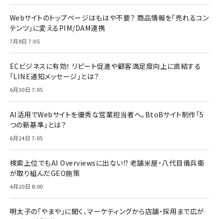
Webサイトのトップページはもはや不要？ 商品情報を「売れるコン
テンツ」に変えるPIM/DAM連携
7月8日 7:05
ECビジネスに有効！ リピート促進や顧客満足度向上に直結する
「LINE通知メッセージ」とは？
6月30日 7:05
AI活用でWebサイトを優秀な営業担当者へ。BtoBサイト制作「5
つの新基準」とは？
6月24日 7:05
検索上位でもAI Overviewsに出ない!? 老舗米屋・八代目儀兵衛
が取り組んだGEO施策
4月20日 8:00
明太子の「やまや」に聞く、マーケティングから店舗・採用まで広が