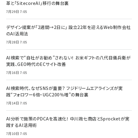
革と「SitecoreAI」移行の舞台裏
7月29日 7:05
デザイン提案が「2週間→2日に」 設立22年を迎えるWeb制作会社
のAI活用法
7月28日 7:05
AI検索で“自社がお勧め”されない！ お米ギフトの八代目儀兵衛が
実践、GEO時代のECサイト改善
7月16日 7:05
AI検索時代、なぜSNSが重要？ フジドリームエアラインズが実
践“フォロワー6倍・UGC200％増”の舞台裏
7月14日 7:05
AI分析で施策のPDCAを高速化！ 中川政七商店とSprocketが実
践するAI活用術
7月10日 7:05