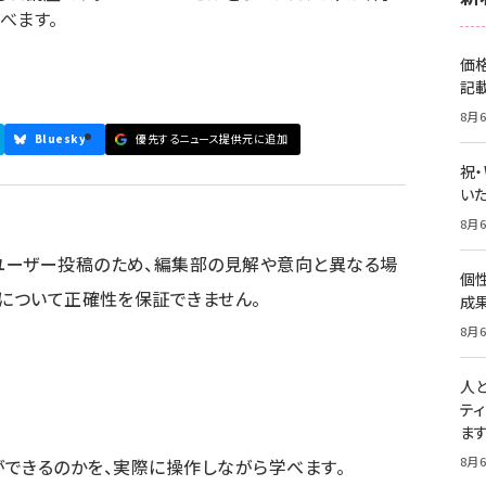
べます。
価
記
8月6
Bluesky
優先するニュース提供元に追加
祝
いた
8月6
ユーザー投稿のため、編集部の見解や意向と異なる場
個
容について正確性を保証できません。
成
8月6
人
テ
ま
8月6
か、何ができるのかを、実際に操作しながら学べます。