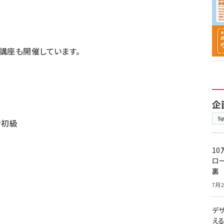
講座も開催しています。
企
S
解析初級
10
ロー
裏
7月2
デ
え