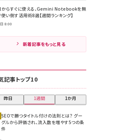
からすぐに使える、Gemini Notebookを無
で使い倒す活用術8選【週間ランキング】
日 8:00
新着記事をもっと見る
気記事トップ10
昨日
1週間
1か月
SEOで勝つタイトル付けの法則とは？ グー
グルから評価され、流入数を増やす5つの条
件