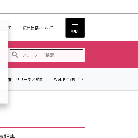
について
広告出稿について
MENU
調査／リサーチ／統計
Web担当者／仕事
法律／標準規格
seo (3523)
ai (2804)
youtube (2429)
note (2312)
セミナー (2303)
着記事