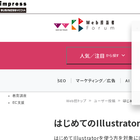
メ
イ
Web担当者
Web担当者
ン
EC担当者
コ
製品導入
ン
企業IT
ソフト開発
テ
人気／注目
から探す
IoT・AI
ン
DCクラウド
研究・調査
ツ
SEO
マーケティング／広告
AI
エネルギー
に
ドローン
移
教育講座
Web担トップ
ユーザー投稿
はじめてのIl
EC支援
動
パ
はじめてのIllustrat
ン
く
はじめてIllustratorを使う方を対象に