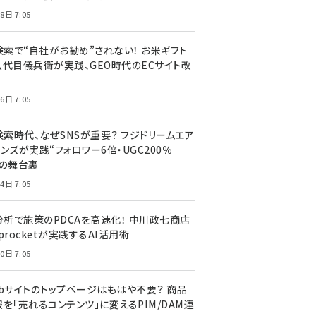
8日 7:05
I検索で“自社がお勧め”されない！ お米ギフト
八代目儀兵衛が実践、GEO時代のECサイト改
6日 7:05
検索時代、なぜSNSが重要？ フジドリームエア
ンズが実践“フォロワー6倍・UGC200％
”の舞台裏
4日 7:05
I分析で施策のPDCAを高速化！ 中川政七商店
procketが実践するAI活用術
0日 7:05
ebサイトのトップページはもはや不要？ 商品
を「売れるコンテンツ」に変えるPIM/DAM連