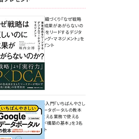
成果を生む組織づくり『なぜ戦略
は正しいのに成果があがらないの
か？ 事業成長をリードするデジタ
ルマーケティング・マネジメント』を
3名様にプレゼント
10:00
無料BIツール入門『いちばんやさし
いGoogleデータポータルの教本
人気講師が教える業務で使える
ダッシュボード構築の基本』を3名
様にプレゼント
7月31日 10:00