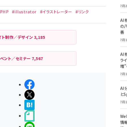
7月2
#PHP
#illustrator
#イラストレーター
#リンク
A
の
善
イト制作／デザイン
3,185
7月1
AI
イベント／セミナー
7,567
ライ
増
7月1
シェアする
A
ポストする
とS
7月1
>ブクマする
noteで書く
W
情報
LINEで送る