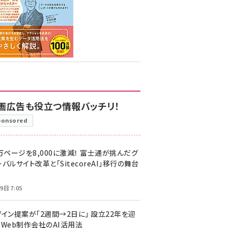
画広告も役立つ情報バッチリ！
ponsored
万ページを8,000に激減！ 富士通が挑んだグ
バルサイト改革と「SitecoreAI」移行の舞台
9日 7:05
ザイン提案が「2週間→2日に」 設立22年を迎
るWeb制作会社のAI活用法