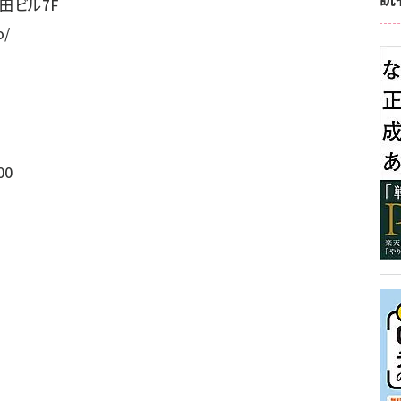
田ビル7F
o/
00