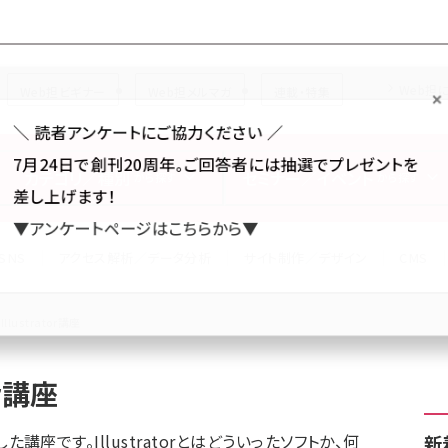
Forum
Web担
Web担ビギナー
Web担メルマガ
連載・特集
＼ 読者アンケートにご協力ください ／
7月24日で創刊20周年。ご回答者には抽選でプレゼントを
カテゴリ／種別
セミナー／イベント
から探す
から探す
差し上げます！
▼アンケートページはこちらから▼
SNS
アクセス解析／データ分析
サイト制作／デザイン
CMS
lustrator講座
or講座
した講座です。Illustratorとはどういったソフトか、何
新