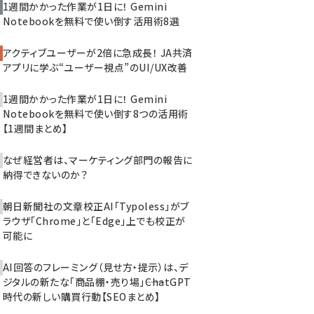
1週間かかった作業が1日に！ Gemini
Notebookを無料で使い倒す活用術8選
アクティブユーザーが2倍に急成長！ JA共済
アプリに学ぶ“ユーザー視点”のUI/UX改善
1週間かかった作業が1日に！ Gemini
Notebookを無料で使い倒す8つの活用術
【1週間まとめ】
なぜ経営者は、マーケティング部門の報告に
納得できないのか？
朝日新聞社の文章校正AI「Typoless」がブ
ラウザ「Chrome」と「Edge」上でも校正が
可能に
AI回答のフレーミング（見せ方・提示）は、デ
ジタルの新たな「商品棚・売り場」――ChatGPT
時代の新しい購買行動【SEOまとめ】