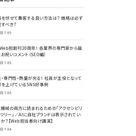
z世代 (1622)
格を伏せて集客する良い方法は？ 価格は必ず
meo (1275)
載すべき？
llmo (1161)
日 7:05
・Web担創刊20周年！ 各業界の専門家から届
お祝いコメント（SEO編）
日 7:05
性・専門性・熱量が光る！ 社員が主役となって
果を上げているSNS好事例
日 7:05
と機械の両方に読まれるための「アクセシビリ
ィツリー」／AIに自社ブランドは表示されてい
すか？【Web担当者向け講演】
日 7:04