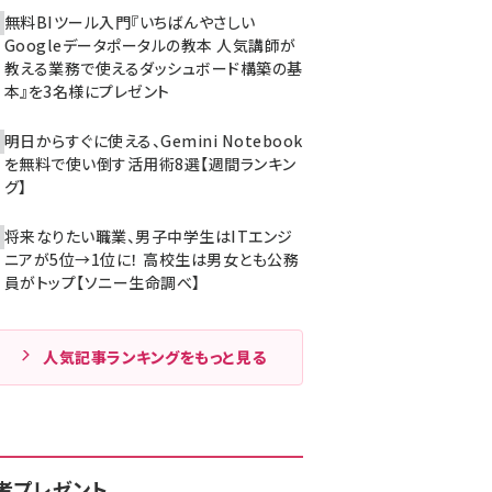
無料BIツール入門『いちばんやさしい
Googleデータポータルの教本 人気講師が
教える業務で使えるダッシュボード構築の基
本』を3名様にプレゼント
明日からすぐに使える、Gemini Notebook
を無料で使い倒す活用術8選【週間ランキン
グ】
将来なりたい職業、男子中学生はITエンジ
ニアが5位→1位に！ 高校生は男女とも公務
員がトップ【ソニー生命調べ】
人気記事ランキングをもっと見る
者プレゼント