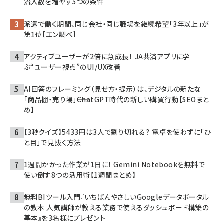
流入数を増やす5つの条件
派遣で働く期間、同じ会社・同じ職場を継続希望「3年以上」が
第1位【エン調べ】
アクティブユーザーが2倍に急成長！ JA共済アプリに学
ぶ“ユーザー視点”のUI/UX改善
AI回答のフレーミング（見せ方・提示）は、デジタルの新たな
「商品棚・売り場」――ChatGPT時代の新しい購買行動【SEOまと
め】
【3秒クイズ】5433円は3人で割り切れる？ 電卓を使わずに「ひ
と目」で見抜く方法
1週間かかった作業が1日に！ Gemini Notebookを無料で
使い倒す8つの活用術【1週間まとめ】
無料BIツール入門『いちばんやさしいGoogleデータポータル
の教本 人気講師が教える業務で使えるダッシュボード構築の
基本』を3名様にプレゼント