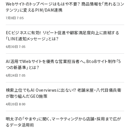
Webサイトのトップページはもはや不要？ 商品情報を「売れるコン
テンツ」に変えるPIM/DAM連携
7月8日 7:05
ECビジネスに有効！ リピート促進や顧客満足度向上に直結する
「LINE通知メッセージ」とは？
6月30日 7:05
AI活用でWebサイトを優秀な営業担当者へ。BtoBサイト制作「5
つの新基準」とは？
6月24日 7:05
検索上位でもAI Overviewsに出ない!? 老舗米屋・八代目儀兵衛
が取り組んだGEO施策
4月20日 8:00
明太子の「やまや」に聞く、マーケティングから店舗・採用まで広が
るデータ活用術