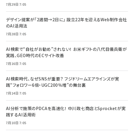
7月29日 7:05
デザイン提案が「2週間→2日に」 設立22年を迎えるWeb制作会社
のAI活用法
7月28日 7:05
AI検索で“自社がお勧め”されない！ お米ギフトの八代目儀兵衛が
実践、GEO時代のECサイト改善
7月16日 7:05
AI検索時代、なぜSNSが重要？ フジドリームエアラインズが実
践“フォロワー6倍・UGC200％増”の舞台裏
7月14日 7:05
AI分析で施策のPDCAを高速化！ 中川政七商店とSprocketが実
践するAI活用術
7月10日 7:05