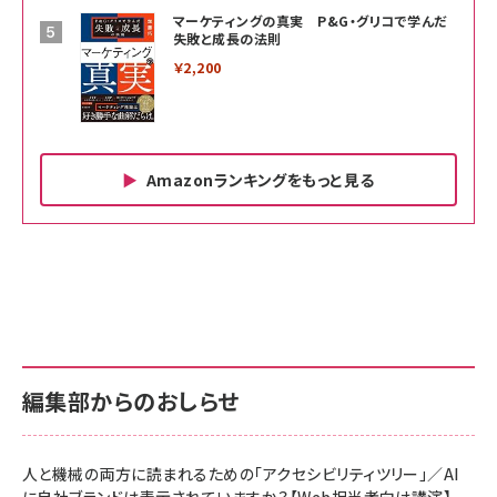
マーケティングの真実 P&G・グリコで学んだ
失敗と成長の法則
￥2,200
Amazonランキングをもっと見る
Amazon ビジネス・経済関連書籍 の売れ筋ランキン
Amazon 家電＆カメラ の売れ筋ランキング
Amazon パソコン・周辺機器 の売れ筋ランキング
グ
更新日時：2026/06/26 19:00
更新日時：2026/06/26 19:00
更新日時：2026/06/26 19:00
anan(アンアン)2026/07/01号 No.2501[魅せる
KIOXIA(キオクシア) 旧東芝メモリ microSD
KIOXIA(キオクシア) 旧東芝メモリ microSD
カラダ2026／宮舘涼太]
128GB UHS-I Class10 (最大読出速度
128GB UHS-I Class10 (最大読出速度
100MB/s) Nintendo Switch動作確認済 国内
100MB/s) Nintendo Switch動作確認済 国内
￥880
サポート正規品 メーカー保証5年 KLMEA128G
サポート正規品 メーカー保証5年 KLMEA128G
￥2,680
￥2,680
編集部からのおしらせ
anan(アンアン)2026/06/24号 No.2500増刊
スペシャルエディション[王道エンタメの矜持／
NIMASO ガラスフィルム iPhone 17 用 保護フィ
Amazon eギフトカード - Amazonロゴ - クラ
BTS]
ルム 強化ガラス 耐衝撃 高透過率 指紋防止 貼りや
シック
すい ガイド枠付き いPhone17 (6.3インチ) 対応
人と機械の両方に読まれるための「アクセシビリティツリー」／AI
￥1,100
￥5,000
2枚セット DSP25F1698
に自社ブランドは表示されていますか？【Web担当者向け講演】