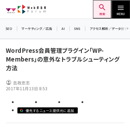
メ
Web担当者Forum
イ
検索
MENU
ン
コ
SEO
マーケティング／広告
AI
SNS
アクセス解析／データ分析
ン
テ
WordPress会員管理プラグイン「WP-
ン
Members」の意外なトラブルシューティング
ツ
seo (3519)
方法
に
ai (2801)
移
吉政忠志
動
youtube (2425)
2017年11月13日 8:53
note (2310)
セミナー (2301)
優先するニュース提供元に追加
z世代 (1620)
meo (1274)