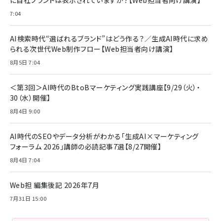
￥1,599
7:04
anan(アンアン)2026/07/08号 No.2502[2026
Anker PowerLine III Flow USB-C & USB-C
年後半、あなたの恋と運命／山田涼介]
【New】Amazon Fire TV Stick HD | 手軽にスト
ケーブル Anker絡まないケーブル 240W 結束バン
リーミングをはじめよう | ストリーミングメディアプ
ド付き USB PD対応 シリコン素材採用 iPhone
￥880
AI検索時代“選ばれるブランド”はどう作る？／生成AI時代に求め
レイヤー
17 / 16 / 15 / Galaxy iPad Pro MacBook
￥1,890
Pro/Air 各種対応 (1.8m ミッドナイトブラック)
られる次世代Web制作フロー【Web担当者向け講演】
￥6,980
ママ投資家が育休中に１億貯めた株式投資
8月5日 7:04
アサヒ飲料 モンスター エナジー 355ml×24本
￥1,870
Anker Soundcore P31i (Bluetooth 6.1) 【完
￥4,192
全ワイヤレスイヤホン/アクティブノイズキャンセリ
＜第3回＞AI時代のBtoBマーケティング実践講座【9/29（火）・
ング/マルチポイント接続 / 最大50時間再生 / PSE
30（水）開催】
組織の成果を最大化する ルールのデザイン
技術基準適合】ブラック
￥5,990
サッポロ 生ビール 黒ラベル 350ml 缶 24本 ビー
8月4日 9:00
￥1,980
ル ケース買い【6/30応募〆切! 黒ラベルビヤセラー
キャンペーン】
Anker PowerLine III Flow USB-C & USB-C
ケーブル Anker絡まないケーブル 240W 結束バン
￥4,857
AI時代のSEOやデータ分析がわかる「生成AI×マーケティング
ド付き USB PD対応 シリコン素材採用 iPhone
フォーラム 2026」講師の必読記事7選【8/27開催】
Amazonランキングをもっと見る
17 / 16 / 15 / Galaxy iPad Pro MacBook
￥1,890
Pro/Air 各種対応 (1.8m ミッドナイトブラック)
8月4日 7:04
Amazonランキングをもっと見る
Web担 編集後記 2026年7月
Amazonランキングをもっと見る
7月31日 15:00