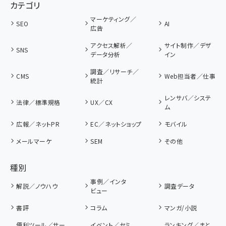
カテゴリ
マーケティング／
SEO
AI
広告
アクセス解析／
サイト制作／デザ
SNS
データ分析
イン
調査／リサーチ／
CMS
Web担当者／仕事
統計
レンサバ／システ
法律／標準規格
UX／CX
ム
広報／ネットPR
EC／ネットショップ
モバイル
メールマーケ
SEM
その他
種別
事例／インタ
解説／ノウハウ
調査データ
ビュー
書評
コラム
マンガ/小説
便利ツール／サー
イベント／セミ
ランキング／まと