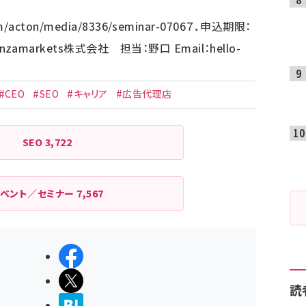
om/acton/media/8336/seminar-0706
７．申込期限：
nzamarkets株式会社 担当：野口 Email：
hello-
#CEO
#SEO
#キャリア
#広告代理店
SEO
3,722
イベント／セミナー
7,567
シェアする
ポストする
読
>ブクマする