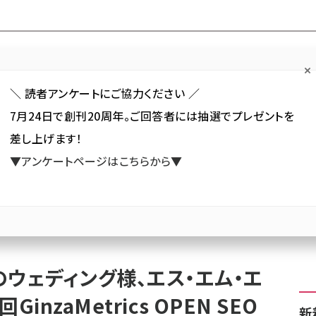
Forum
Web担
Web担ビギナー
Web担メルマガ
連載・特集
＼ 読者アンケートにご協力ください ／
7月24日で創刊20周年。ご回答者には抽選でプレゼントを
カテゴリ／種別
セミナー／イベント
から探す
から探す
差し上げます！
▼アンケートページはこちらから▼
SNS
アクセス解析／データ分析
サイト制作／デザイン
CMS
、みんなのウェディング様、エス・エム・エスキャリア様登壇！第5回GinzaMetrics OPEN SE
ウェディング様、エス・エム・エ
nzaMetrics OPEN SEO
新