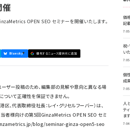
開催
価
aMetrics OPEN SEO セミナーを開催いたします。
記
7:05
祝
いた
Bluesky
優先するニュース提供元に追加
7:05
個
成
ユーザー投稿のため、編集部の見解や意向と異なる場
7:05
容について正確性を保証できません。
人
東京都港区、代表取締役社長：レイ・グリセルフーバー）は、
テ
者様向けの第5回GinzaMetrics OPEN SEO セミ
ま
nzametrics.jp/blog/seminar-ginza-open5-seo
7:04