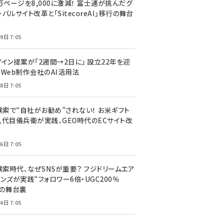
万ページを8,000に激減！ 富士通が挑んだグ
バルサイト改革と「SitecoreAI」移行の舞台
9日 7:05
ザイン提案が「2週間→2日に」 設立22年を迎
るWeb制作会社のAI活用法
8日 7:05
I検索で“自社がお勧め”されない！ お米ギフト
八代目儀兵衛が実践、GEO時代のECサイト改
6日 7:05
検索時代、なぜSNSが重要？ フジドリームエア
ンズが実践“フォロワー6倍・UGC200％
”の舞台裏
4日 7:05