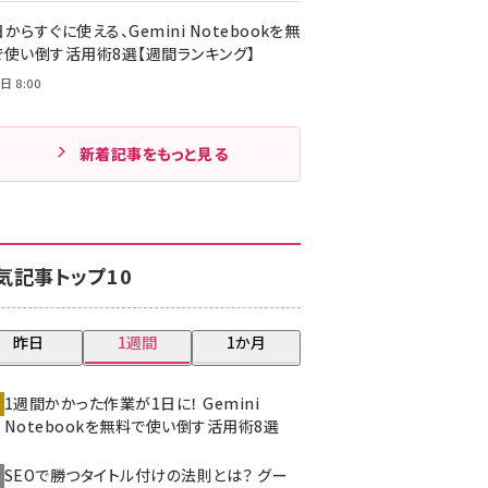
からすぐに使える、Gemini Notebookを無
で使い倒す活用術8選【週間ランキング】
日 8:00
新着記事をもっと見る
気記事トップ10
昨日
1週間
1か月
1週間かかった作業が1日に！ Gemini
Notebookを無料で使い倒す活用術8選
SEOで勝つタイトル付けの法則とは？ グー