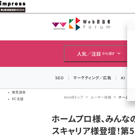
メ
イ
Web担当者
Web担当者
ン
EC担当者
コ
製品導入
ン
企業IT
ソフト開発
テ
人気／注目
から探す
IoT・AI
ン
DCクラウド
研究・調査
ツ
SEO
マーケティング／広告
AI
エネルギー
に
ドローン
移
教育講座
Web担トップ
ユーザー投稿
ホームプロ様
EC支援
動
パ
ホームプロ様、みんなの
ン
スキャリア様登壇！第5回Gi
く