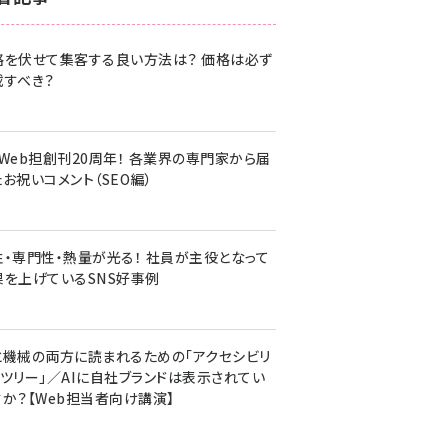
z世代 (1620)
格を伏せて集客する良い方法は？ 価格は必ず
meo (1274)
載すべき？
llmo (1160)
・Web担創刊20周年！ 各業界の専門家から届
お祝いコメント（SEO編）
性・専門性・熱量が光る！ 社員が主役となって
果を上げているSNS好事例
と機械の両方に読まれるための「アクセシビリ
ィツリー」／AIに自社ブランドは表示されてい
すか？【Web担当者向け講演】