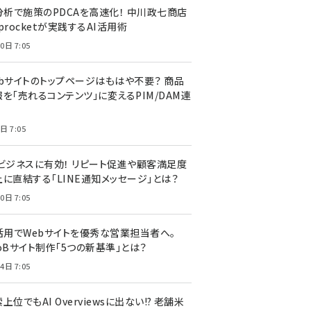
I分析で施策のPDCAを高速化！ 中川政七商店
procketが実践するAI活用術
0日 7:05
ebサイトのトップページはもはや不要？ 商品
を「売れるコンテンツ」に変えるPIM/DAM連
日 7:05
Cビジネスに有効！ リピート促進や顧客満足度
上に直結する「LINE通知メッセージ」とは？
0日 7:05
I活用でWebサイトを優秀な営業担当者へ。
oBサイト制作「5つの新基準」とは？
4日 7:05
上位でもAI Overviewsに出ない!? 老舗米