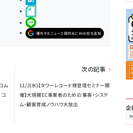
noteで書く
LINEで送る
優先するニュース提供元にWeb担を追加
次の記事
トコム
11/2(水)【タワーレコード様登壇セミナー開
 コ
催】大規模EC事業者のための 集客・システ
ム・顧客育成ノウハウ大放出
企
S