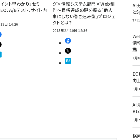
イント早わかり」セミ
グ×情報システム部門×Web制
A
EO、A/Bテスト、サイト内
作〜目標達成の鍵を握る「他人
とS
事にしない巻き込み型」プロジェ
7月1
クトとは？
13日 14:26
2015年2月10日 18:36
W
情報
携
7月8
E
向
6月3
A
Bt
6月2
検索