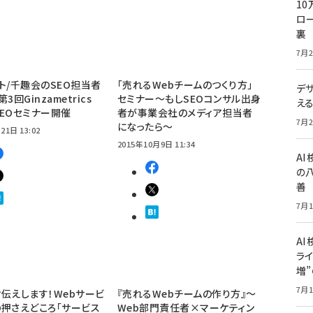
10
ロー
裏
7月2
ト/千趣会のSEO担当者
「売れるWebチームのつくり方」
デ
3回Ginzametrics
セミナー～もしSEOコンサル出身
え
 SEOセミナー開催
者が事業会社のメディア担当者
7月2
になったら～
21日 13:02
2015年10月9日 11:34
A
の
善
7月1
AI
ライ
増
7月1
伝えします！Webサービ
『売れるWebチームの作り方』〜
押さえどころ「サービス
Web部門責任者×マーケティン