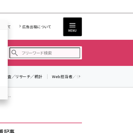
について
広告出稿について
MENU
調査／リサーチ／統計
Web担当者／仕事
法律／標準規格
seo (3519)
ai (2801)
Oセ...
youtube (2425)
note (2310)
セミナー (2301)
着記事