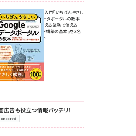
無料BIツール入門『いちばんやさし
いGoogleデータポータルの教本
人気講師が教える業務で使える
ダッシュボード構築の基本』を3名
様にプレゼント
7月31日 10:00
画広告も役立つ情報バッチリ！
ponsored