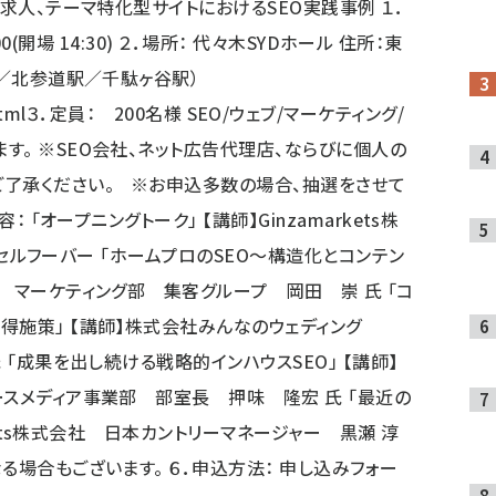
系求人、テーマ特化型サイトにおけるSEO実践事例 １．
00(開場 14:30) ２．場所： 代々木SYDホール 住所：東
駅／北参道駅／千駄ヶ谷駅）
tml
３．定員： 200名様 SEO/ウェブ/マーケティング/
す。 ※SEO会社、ネット広告代理店、ならびに個人の
了承ください。 ※お申込多数の場合、抽選をさせて
： 「オープニングトーク」 【講師】Ginzamarkets株
グリセルフーバー 「ホームプロのSEO〜構造化とコンテン
 マーケティング部 集客グループ 岡田 崇 氏 「コ
得施策」 【講師】株式会社みんなのウェディング
 「成果を出し続ける戦略的インハウスSEO」 【講師】
ースメディア事業部 部室長 押味 隆宏 氏 「最近の
rkets株式会社 日本カントリーマネージャー 黒瀬 淳
る場合もございます。 ６．申込方法： 申し込みフォー