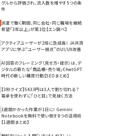
グルから評価され、流入数を増やす5つの条
件
派遣で働く期間、同じ会社・同じ職場を継続
希望「3年以上」が第1位【エン調べ】
アクティブユーザーが2倍に急成長！ JA共済
アプリに学ぶ“ユーザー視点”のUI/UX改善
AI回答のフレーミング（見せ方・提示）は、デ
ジタルの新たな「商品棚・売り場」――ChatGPT
時代の新しい購買行動【SEOまとめ】
【3秒クイズ】5433円は3人で割り切れる？
電卓を使わずに「ひと目」で見抜く方法
1週間かかった作業が1日に！ Gemini
Notebookを無料で使い倒す8つの活用術
【1週間まとめ】
無料BIツール入門『いちばんやさしい