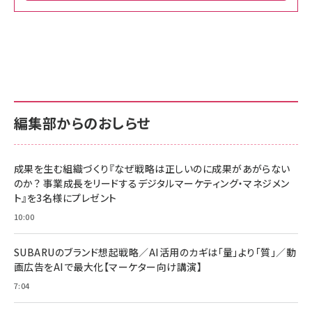
Amazon ビジネス・経済関連書籍 の売れ筋ランキン
Amazon 家電＆カメラ の売れ筋ランキング
Amazon パソコン・周辺機器 の売れ筋ランキング
グ
更新日時：2026/06/26 19:00
更新日時：2026/06/26 19:00
更新日時：2026/06/26 19:00
anan(アンアン)2026/07/01号 No.2501[魅
KIOXIA(キオクシア) 旧東芝メモリ microSD
KIOXIA(キオクシア) 旧東芝メモリ microSD
せるカラダ2026／宮舘涼太]
128GB UHS-I Class10 (最大読出速度
128GB UHS-I Class10 (最大読出速度
100MB/s) Nintendo Switch動作確認済 国
100MB/s) Nintendo Switch動作確認済 国
￥880
内サポート正規品 メーカー保証5年
内サポート正規品 メーカー保証5年
￥2,680
￥2,680
KLMEA128G
KLMEA128G
編集部からのおしらせ
anan(アンアン)2026/06/24号 No.2500増
刊 スペシャルエディション[王道エンタメの矜
NIMASO ガラスフィルム iPhone 17 用 保護
Amazon eギフトカード - Amazonロゴ - ク
持／BTS]
フィルム 強化ガラス 耐衝撃 高透過率 指紋防
ラシック
止 貼りやすい ガイド枠付き いPhone17 (6.3
成果を生む組織づくり『なぜ戦略は正しいのに成果があがらない
￥1,100
￥5,000
インチ) 対応 2枚セット DSP25F1698
のか？ 事業成長をリードするデジタルマーケティング・マネジメン
￥1,599
ト』を3名様にプレゼント
anan(アンアン)2026/07/08号
Anker PowerLine III Flow USB-C & USB-
No.2502[2026年後半、あなたの恋と運命／山
【New】Amazon Fire TV Stick HD | 手軽に
C ケーブル Anker絡まないケーブル 240W 結
10:00
田涼介]
ストリーミングをはじめよう | ストリーミングメ
束バンド付き USB PD対応 シリコン素材採用
ディアプレイヤー
iPhone 17 / 16 / 15 / Galaxy iPad Pro
￥880
￥1,890
MacBook Pro/Air 各種対応 (1.8m ミッドナ
SUBARUのブランド想起戦略／AI活用のカギは「量」より「質」／動
￥6,980
イトブラック)
画広告をAIで最大化【マーケター向け講演】
ママ投資家が育休中に１億貯めた株式投資
アサヒ飲料 モンスター エナジー 355ml×24本
7:04
Anker Soundcore P31i (Bluetooth 6.1) 【完
￥1,870
￥4,192
全ワイヤレスイヤホン/アクティブノイズキャンセリ
ング/マルチポイント接続 / 最大50時間再生 / PSE