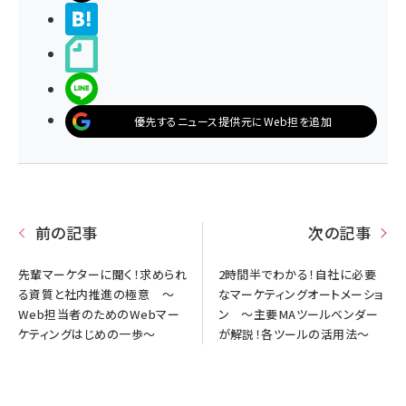
>ブクマする
noteで書く
LINEで送る
優先するニュース提供元にWeb担を追加
前の記事
次の記事
先輩マーケターに聞く！求められ
2時間半でわかる！自社に必要
る資質と社内推進の極意 ～
なマーケティングオートメーショ
Web担当者のためのWebマー
ン ～主要MAツールベンダー
ケティングはじめの一歩～
が解説！各ツールの活用法～