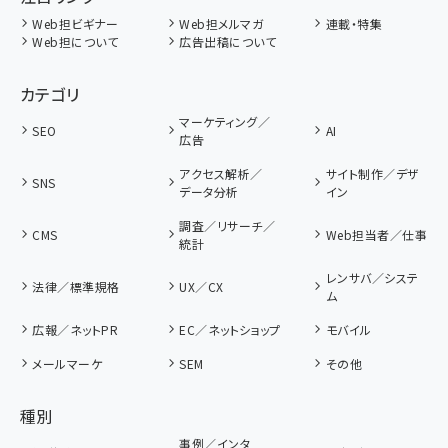
Web担ビギナー
Web担メルマガ
連載・特集
Web担について
広告出稿について
カテゴリ
マーケティング／
SEO
AI
広告
アクセス解析／
サイト制作／デザ
SNS
データ分析
イン
調査／リサーチ／
CMS
Web担当者／仕事
統計
レンサバ／システ
法律／標準規格
UX／CX
ム
広報／ネットPR
EC／ネットショップ
モバイル
メールマーケ
SEM
その他
種別
事例／インタ