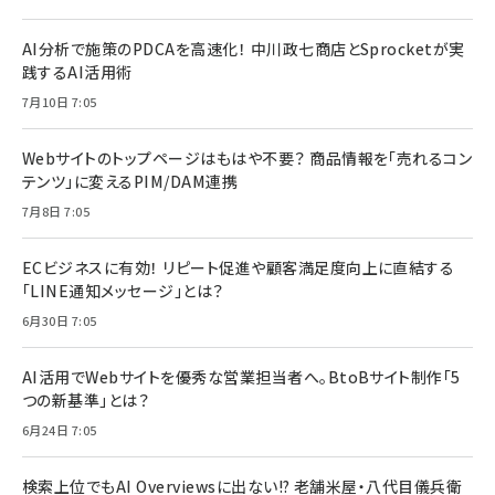
AI分析で施策のPDCAを高速化！ 中川政七商店とSprocketが実
践するAI活用術
7月10日 7:05
Webサイトのトップページはもはや不要？ 商品情報を「売れるコン
テンツ」に変えるPIM/DAM連携
7月8日 7:05
ECビジネスに有効！ リピート促進や顧客満足度向上に直結する
「LINE通知メッセージ」とは？
6月30日 7:05
AI活用でWebサイトを優秀な営業担当者へ。BtoBサイト制作「5
つの新基準」とは？
6月24日 7:05
検索上位でもAI Overviewsに出ない!? 老舗米屋・八代目儀兵衛