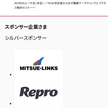
パ
NORENユーザ会（本会）：～Web担当者のための動画マーケティングとアクセ
ス解析セミナー～
ン
く
ず
スポンサー企業さま
シルバースポンサー