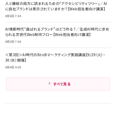
人と機械の両方に読まれるための「アクセシビリティツリー」／AI
技術基準適合】ブラック
￥5,990
組織の成果を最大化する ルールのデザイン
サッポロ 生ビール 黒ラベル 350ml 缶 24本 ビー
に自社ブランドは表示されていますか？【Web担当者向け講演】
ル ケース買い【6/30応募〆切! 黒ラベルビヤセラー
￥1,980
8月6日 7:04
キャンペーン】
Anker PowerLine III Flow USB-C & USB-C
ケーブル Anker絡まないケーブル 240W 結束バン
￥4,857
ド付き USB PD対応 シリコン素材採用 iPhone
AI検索時代“選ばれるブランド”はどう作る？／生成AI時代に求め
17 / 16 / 15 / Galaxy iPad Pro MacBook
￥1,890
られる次世代Web制作フロー【Web担当者向け講演】
Amazonランキングをもっと見る
Pro/Air 各種対応 (1.8m ミッドナイトブラック)
Amazonランキングをもっと見る
8月5日 7:04
Amazonランキングをもっと見る
＜第3回＞AI時代のBtoBマーケティング実践講座【9/29（火）・
30（水）開催】
8月4日 9:00
すべて見る