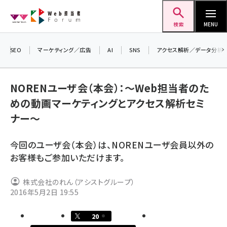
メ
Web担当者Forum
イ
検索
MENU
ン
コ
SEO
マーケティング／広告
AI
SNS
アクセス解析／データ分析
ン
＼
テ
生
NORENユーザ会（本会）：～Web担当者のた
ン
る
めの動画マーケティングとアクセス解析セミ
ツ
20
seo (3524)
ナー～
に
▼
ai (2804)
移
今回のユーザ会（本会）は、NORENユーザ会員以外の
動
youtube (2431)
お客様もご参加いただけます。
note (2312)
株式会社のれん（アシストグループ）
セミナー (2306)
2016年5月2日 19:55
z世代 (1622)
20
meo (1275)