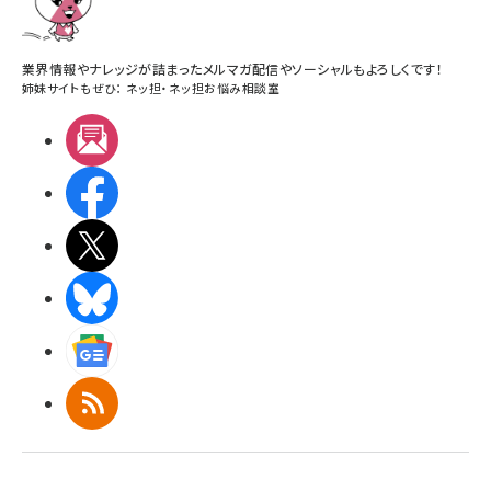
業界情報やナレッジが詰まったメルマガ配信やソーシャルもよろしくです！
姉妹サイトもぜひ：
ネッ担
・
ネッ担お悩み相談室
メルマガ
Facebook
X(エックス)
BlueSky
Googleニュース
RSS