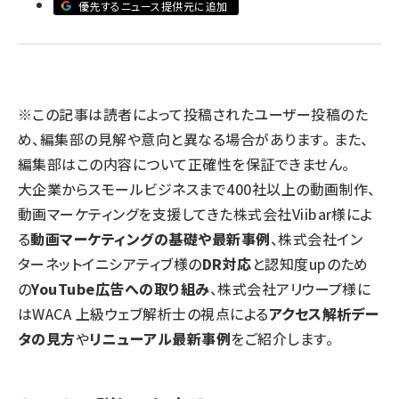
優先するニュース提供元に追加
llmo (1163)
※この記事は読者によって投稿されたユーザー投稿のた
め、編集部の見解や意向と異なる場合があります。 また、
編集部はこの内容について正確性を保証できません。
大企業からスモールビジネスまで400社以上の動画制作、
動画マーケティングを支援してきた株式会社Viibar様によ
る
動画マーケティングの基礎や最新事例
、株式会社イン
ターネットイニシアティブ様の
DR対応
と認知度upのため
の
YouTube広告への取り組み
、株式会社アリウープ様に
はWACA 上級ウェブ解析士の視点による
アクセス解析デー
タの見方
や
リニューアル最新事例
をご紹介します。