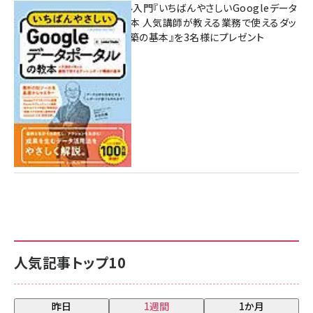
無料BIツール入門『いちばんやさしいGoogleデータ
ポータルの教本 人気講師が教える業務で使えるダッ
シュボード構築の基本』を3名様にプレゼント
7月31日 10:00
人気記事トップ10
昨日
1週間
1か月