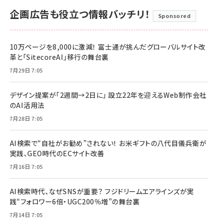
企画広告も役立つ情報バッチリ！
Sponsored
10万ページを8,000に激減！ 富士通が挑んだグローバルサイト改
革と「SitecoreAI」移行の舞台裏
7月29日 7:05
デザイン提案が「2週間→2日に」 設立22年を迎えるWeb制作会社
のAI活用法
7月28日 7:05
AI検索で“自社がお勧め”されない！ お米ギフトの八代目儀兵衛が
実践、GEO時代のECサイト改善
7月16日 7:05
AI検索時代、なぜSNSが重要？ フジドリームエアラインズが実
践“フォロワー6倍・UGC200％増”の舞台裏
7月14日 7:05