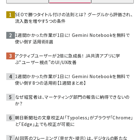
SEOで勝つタイトル付けの法則とは？ グーグルから評価され、
流入数を増やす5つの条件
1週間かかった作業が1日に！ Gemini Notebookを無料で
使い倒す活用術8選
アクティブユーザーが2倍に急成長！ JA共済アプリに学
ぶ“ユーザー視点”のUI/UX改善
1週間かかった作業が1日に！ Gemini Notebookを無料で
使い倒す8つの活用術【1週間まとめ】
なぜ経営者は、マーケティング部門の報告に納得できないの
か？
朝日新聞社の文章校正AI「Typoless」がブラウザ「Chrome」
と「Edge」上でも校正が可能に
AI回答のフレーミング（見せ方・提示）は、デジタルの新たな