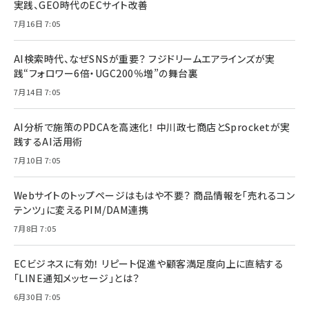
実践、GEO時代のECサイト改善
7月16日 7:05
AI検索時代、なぜSNSが重要？ フジドリームエアラインズが実
践“フォロワー6倍・UGC200％増”の舞台裏
7月14日 7:05
AI分析で施策のPDCAを高速化！ 中川政七商店とSprocketが実
践するAI活用術
7月10日 7:05
Webサイトのトップページはもはや不要？ 商品情報を「売れるコン
テンツ」に変えるPIM/DAM連携
7月8日 7:05
ECビジネスに有効！ リピート促進や顧客満足度向上に直結する
「LINE通知メッセージ」とは？
6月30日 7:05