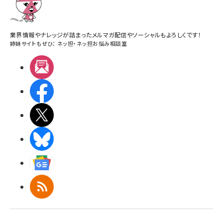
業界情報やナレッジが詰まったメルマガ配信やソーシャルもよろしくです！
姉妹サイトもぜひ：
ネッ担
・
ネッ担お悩み相談室
メルマガ
Facebook
X(エックス)
BlueSky
Googleニュース
RSS