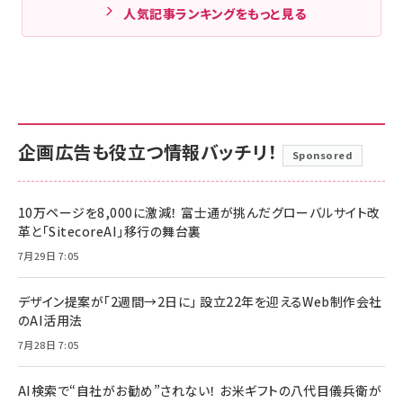
人気記事ランキングをもっと見る
企画広告も役立つ情報バッチリ！
Sponsored
10万ページを8,000に激減！ 富士通が挑んだグローバルサイト改
革と「SitecoreAI」移行の舞台裏
7月29日 7:05
デザイン提案が「2週間→2日に」 設立22年を迎えるWeb制作会社
のAI活用法
7月28日 7:05
AI検索で“自社がお勧め”されない！ お米ギフトの八代目儀兵衛が