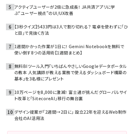
アクティブユーザーが2倍に急成長！ JA共済アプリに学
ぶ“ユーザー視点”のUI/UX改善
【3秒クイズ】5433円は3人で割り切れる？ 電卓を使わずに「ひ
と目」で見抜く方法
1週間かかった作業が1日に！ Gemini Notebookを無料で
使い倒す8つの活用術【1週間まとめ】
無料BIツール入門『いちばんやさしいGoogleデータポータル
の教本 人気講師が教える業務で使えるダッシュボード構築の
基本』を3名様にプレゼント
10万ページを8,000に激減！ 富士通が挑んだグローバルサイ
ト改革と「SitecoreAI」移行の舞台裏
デザイン提案が「2週間→2日に」 設立22年を迎えるWeb制作
会社のAI活用法