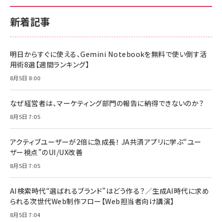
新着記事
明日からすぐに使える、Gemini Notebookを無料で使い倒す活
用術8選【週間ランキング】
8月5日 8:00
なぜ経営者は、マーケティング部門の報告に納得できないのか？
8月5日 7:05
アクティブユーザーが2倍に急成長！ JA共済アプリに学ぶ“ユー
ザー視点”のUI/UX改善
8月5日 7:05
AI検索時代“選ばれるブランド”はどう作る？／生成AI時代に求め
られる次世代Web制作フロー【Web担当者向け講演】
8月5日 7:04