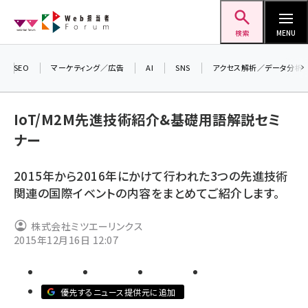
メ
Web担当者Forum
イ
検索
MENU
ン
コ
SEO
マーケティング／広告
AI
SNS
アクセス解析／データ分析
＼ 
ン
7月
テ
IoT/M2M先進技術紹介&基礎用語解説セミ
差し
ン
ナー
▼ア
ツ
seo (3516)
に
2015年から2016年にかけて行われた3つの先進技術
ai (2799)
移
関連の国際イベントの内容をまとめてご紹介します。
動
youtube (2420)
株式会社ミツエーリンクス
note (2308)
2015年12月16日 12:07
セミナー (2296)
z世代 (1617)
優先するニュース提供元に追加
meo (1274)