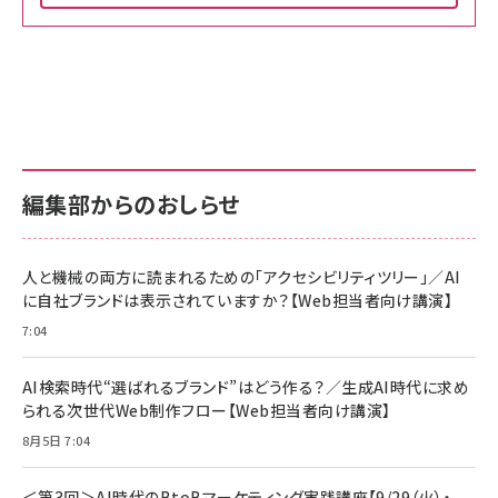
Amazon ビジネス・経済関連書籍 の売れ筋ランキン
Amazon 家電＆カメラ の売れ筋ランキング
Amazon パソコン・周辺機器 の売れ筋ランキング
グ
更新日時：2026/06/26 19:00
更新日時：2026/06/26 19:00
更新日時：2026/06/26 19:00
anan(アンアン)2026/07/01号 No.2501[魅
KIOXIA(キオクシア) 旧東芝メモリ microSD
KIOXIA(キオクシア) 旧東芝メモリ microSD
せるカラダ2026／宮舘涼太]
128GB UHS-I Class10 (最大読出速度
128GB UHS-I Class10 (最大読出速度
100MB/s) Nintendo Switch動作確認済 国
100MB/s) Nintendo Switch動作確認済 国
￥880
内サポート正規品 メーカー保証5年
内サポート正規品 メーカー保証5年
￥2,680
￥2,680
KLMEA128G
KLMEA128G
編集部からのおしらせ
anan(アンアン)2026/06/24号 No.2500増
刊 スペシャルエディション[王道エンタメの矜
NIMASO ガラスフィルム iPhone 17 用 保護
Amazon eギフトカード - Amazonロゴ - ク
持／BTS]
フィルム 強化ガラス 耐衝撃 高透過率 指紋防
ラシック
止 貼りやすい ガイド枠付き いPhone17 (6.3
人と機械の両方に読まれるための「アクセシビリティツリー」／AI
￥1,100
￥5,000
インチ) 対応 2枚セット DSP25F1698
に自社ブランドは表示されていますか？【Web担当者向け講演】
￥1,599
7:04
anan(アンアン)2026/07/08号
Anker PowerLine III Flow USB-C & USB-
No.2502[2026年後半、あなたの恋と運命／山
【New】Amazon Fire TV Stick HD | 手軽に
C ケーブル Anker絡まないケーブル 240W 結
田涼介]
ストリーミングをはじめよう | ストリーミングメ
束バンド付き USB PD対応 シリコン素材採用
AI検索時代“選ばれるブランド”はどう作る？／生成AI時代に求め
ディアプレイヤー
iPhone 17 / 16 / 15 / Galaxy iPad Pro
￥880
￥1,890
MacBook Pro/Air 各種対応 (1.8m ミッドナ
られる次世代Web制作フロー【Web担当者向け講演】
￥6,980
イトブラック)
8月5日 7:04
ママ投資家が育休中に１億貯めた株式投資
アサヒ飲料 モンスター エナジー 355ml×24本
Anker Soundcore P31i (Bluetooth 6.1) 【完
￥1,870
￥4,192
全ワイヤレスイヤホン/アクティブノイズキャンセリ
＜第3回＞AI時代のBtoBマーケティング実践講座【9/29（火）・