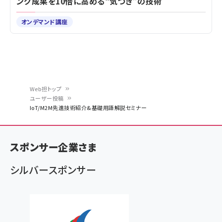
ング成果を10倍に高める“気づき”の技術
オンデマンド講座
Web担トップ
ユーザー投稿
パ
IoT/M2M先進技術紹介&基礎用語解説セミナー
ン
く
スポンサー企業さま
ず
シルバースポンサー