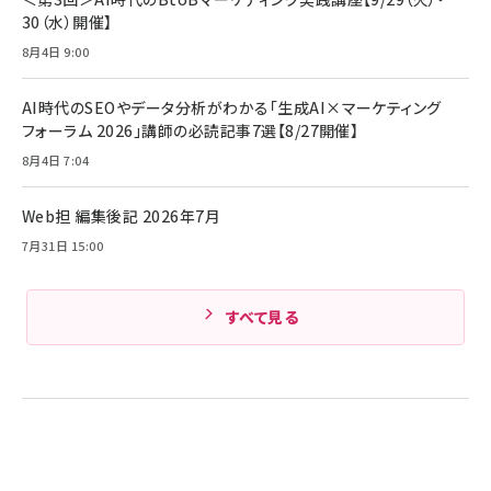
ング/マルチポイント接続 / 最大50時間再生 / PSE
30（水）開催】
技術基準適合】ブラック
￥5,990
組織の成果を最大化する ルールのデザイン
サッポロ 生ビール 黒ラベル 350ml 缶 24本 ビー
8月4日 9:00
ル ケース買い【6/30応募〆切! 黒ラベルビヤセラー
￥1,980
キャンペーン】
Anker PowerLine III Flow USB-C & USB-C
ケーブル Anker絡まないケーブル 240W 結束バン
￥4,857
AI時代のSEOやデータ分析がわかる「生成AI×マーケティング
ド付き USB PD対応 シリコン素材採用 iPhone
フォーラム 2026」講師の必読記事7選【8/27開催】
17 / 16 / 15 / Galaxy iPad Pro MacBook
￥1,890
Amazonランキングをもっと見る
Pro/Air 各種対応 (1.8m ミッドナイトブラック)
8月4日 7:04
Amazonランキングをもっと見る
Web担 編集後記 2026年7月
Amazonランキングをもっと見る
7月31日 15:00
すべて見る