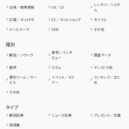
レンサバ／システ
法律／標準規格
UX／CX
ム
広報／ネットPR
EC／ネットショップ
モバイル
メールマーケ
SEM
その他
種別
事例／インタ
解説／ノウハウ
調査データ
ビュー
書評
コラム
マンガ/小説
便利ツール／サー
イベント／セミ
ランキング／まと
ビス
ナー
め
その他
タイプ
解説記事
ニュース記事
プレゼント／応募
用語集