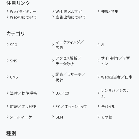
注目リンク
Web担ビギナー
Web担メルマガ
連載・特集
Web担について
広告出稿について
カテゴリ
マーケティング／
SEO
AI
広告
アクセス解析／
サイト制作／デザ
SNS
データ分析
イン
調査／リサーチ／
CMS
Web担当者／仕事
統計
レンサバ／システ
法律／標準規格
UX／CX
ム
広報／ネットPR
EC／ネットショップ
モバイル
メールマーケ
SEM
その他
種別