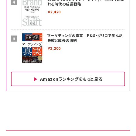
れる時代の成長戦略
￥2,420
マーケティングの真実 P&G・グリコで学んだ
失敗と成長の法則
￥2,200
Amazonランキングをもっと見る
Amazon ビジネス・経済関連書籍 の売れ筋ランキン
Amazon 家電＆カメラ の売れ筋ランキング
Amazon パソコン・周辺機器 の売れ筋ランキング
グ
更新日時：2026/06/26 19:00
更新日時：2026/06/26 19:00
更新日時：2026/06/26 19:00
anan(アンアン)2026/07/01号 No.2501[魅せる
KIOXIA(キオクシア) 旧東芝メモリ microSD
KIOXIA(キオクシア) 旧東芝メモリ microSD
カラダ2026／宮舘涼太]
128GB UHS-I Class10 (最大読出速度
128GB UHS-I Class10 (最大読出速度
100MB/s) Nintendo Switch動作確認済 国内
100MB/s) Nintendo Switch動作確認済 国内
￥880
サポート正規品 メーカー保証5年 KLMEA128G
サポート正規品 メーカー保証5年 KLMEA128G
￥2,680
￥2,680