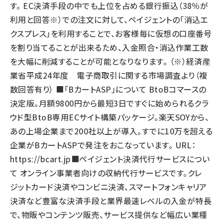
す。 EC決済手段の中でも上位を占める銀行振込（38％が
利用と回答※）での注文に対して、ペイジェントの「消込エ
クスプレス」を利用することで、お客様毎に仮想の口座番号
を割り当てることが出来るため、入金照合・消込作業工数
を大幅に削減することが可能となりなります。 （※）経済産
業省平成24年度 電子商取引に関する市場調査より（複
数回答有り） ■「BカートASP」について BtoBコマースの
決定版。月額9800円から最短3日ですぐに始められるクラ
ウド型BtoB専用ECサイト構築パッケージ。楽天SOYから、
あの上場企業まで200社以上が導入。すでに10万を超える
企業がBカートASPで発注をおこなっています。 URL：
https://bcart.jp
■ペイジェント決済代行サービスについ
て オンライン事業者向けの収納代行サービスです。クレ
ジットカード決済やコンビニ決済、スマートフォンキャリア
決済など豊富な決済手段と業界最速レベルの入金が特長
で、物販やコンテンツ販売、サービス提供など幅広い業種