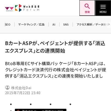
メ
Web担当者Forum
イ
検索
MENU
ン
コ
SEO
マーケティング／広告
AI
SNS
アクセス解析／データ分析
ン
＼
テ
生
BカートASPが、ペイジェントが提供する「消込
ン
る
エクスプレス」との連携開始
ツ
2
seo (3532)
に
▼
BtoB専用ECサイト構築パッ ケージ「BカートASP」は、
ai (2814)
移
クレジットカード決済代行の株式会社ペイジェントが提
動
youtube (2441)
供する「消込エクスプレス」との連携を開始いたしまし
note (2317)
株式会社Dai
セミナー (2310)
2015年7月22日 15:40
z世代 (1623)
meo (1277)