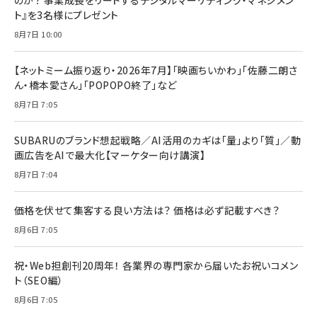
ト』を3名様にプレゼント
8月7日 10:00
【ネットミーム振り返り・2026年7月】「映画ちいかわ」「佐藤二朗さ
ん・橋本愛さん」「POPOPO終了」など
8月7日 7:05
SUBARUのブランド想起戦略／AI活用のカギは「量」より「質」／動
画広告をAIで最大化【マーケター向け講演】
8月7日 7:04
価格を伏せて集客する良い方法は？ 価格は必ず記載すべき？
8月6日 7:05
祝・Web担創刊20周年！ 各業界の専門家から届いたお祝いコメン
ト（SEO編）
8月6日 7:05