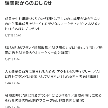
編集部からのおしらせ
anan(アンアン)2026/06/24号 No.2500増刊
スペシャルエディション[王道エンタメの矜持／
NIMASO ガラスフィルム iPhone 17 用 保護フィ
Amazon eギフトカード - Amazonロゴ - クラ
BTS]
ルム 強化ガラス 耐衝撃 高透過率 指紋防止 貼りや
シック
すい ガイド枠付き いPhone17 (6.3インチ) 対応
成果を生む組織づくり『なぜ戦略は正しいのに成果があがらない
￥1,100
￥5,000
2枚セット DSP25F1698
のか？ 事業成長をリードするデジタルマーケティング・マネジメン
￥1,599
ト』を3名様にプレゼント
anan(アンアン)2026/07/08号 No.2502[2026
Anker PowerLine III Flow USB-C & USB-C
年後半、あなたの恋と運命／山田涼介]
【New】Amazon Fire TV Stick HD | 手軽にスト
ケーブル Anker絡まないケーブル 240W 結束バン
8月7日 10:00
リーミングをはじめよう | ストリーミングメディアプ
ド付き USB PD対応 シリコン素材採用 iPhone
￥880
レイヤー
17 / 16 / 15 / Galaxy iPad Pro MacBook
￥1,890
Pro/Air 各種対応 (1.8m ミッドナイトブラック)
SUBARUのブランド想起戦略／AI活用のカギは「量」より「質」／動
￥6,980
画広告をAIで最大化【マーケター向け講演】
ママ投資家が育休中に１億貯めた株式投資
アサヒ飲料 モンスター エナジー 355ml×24本
￥1,870
8月7日 7:04
Anker Soundcore P31i (Bluetooth 6.1) 【完
￥4,192
全ワイヤレスイヤホン/アクティブノイズキャンセリ
ング/マルチポイント接続 / 最大50時間再生 / PSE
人と機械の両方に読まれるための「アクセシビリティツリー」／AI
組織の成果を最大化する ルールのデザイン
技術基準適合】ブラック
￥5,990
サッポロ 生ビール 黒ラベル 350ml 缶 24本 ビー
に自社ブランドは表示されていますか？【Web担当者向け講演】
￥1,980
ル ケース買い【6/30応募〆切! 黒ラベルビヤセラー
8月6日 7:04
キャンペーン】
Anker PowerLine III Flow USB-C & USB-C
ケーブル Anker絡まないケーブル 240W 結束バン
￥4,857
ド付き USB PD対応 シリコン素材採用 iPhone
AI検索時代“選ばれるブランド”はどう作る？／生成AI時代に求め
Amazonランキングをもっと見る
17 / 16 / 15 / Galaxy iPad Pro MacBook
￥1,890
られる次世代Web制作フロー【Web担当者向け講演】
Pro/Air 各種対応 (1.8m ミッドナイトブラック)
Amazonランキングをもっと見る
8月5日 7:04