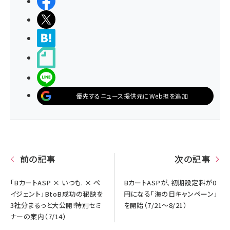
シェアする
ポストする
>ブクマする
noteで書く
LINEで送る
優先するニュース提供元にWeb担を追加
前の記事
次の記事
「BカートASP × いつも. × ペ
BカートASPが、初期設定料が0
イジェント」BtoB成功の秘訣を
円になる「海の日キャンペーン」
3社分まるっと大公開!特別セミ
を開始（7/21～8/21）
ナーの案内（7/14）