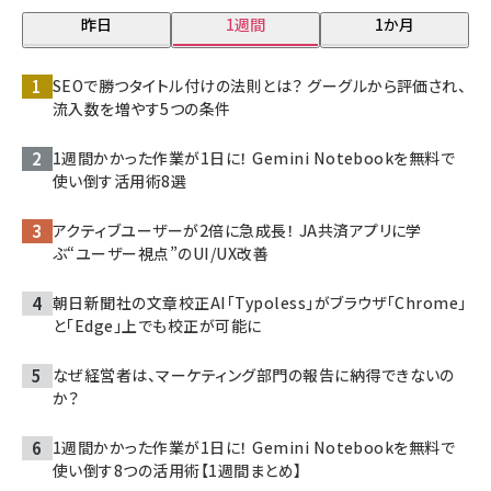
昨日
1週間
1か月
SEOで勝つタイトル付けの法則とは？ グーグルから評価され、
流入数を増やす5つの条件
1週間かかった作業が1日に！ Gemini Notebookを無料で
使い倒す活用術8選
アクティブユーザーが2倍に急成長！ JA共済アプリに学
ぶ“ユーザー視点”のUI/UX改善
朝日新聞社の文章校正AI「Typoless」がブラウザ「Chrome」
と「Edge」上でも校正が可能に
なぜ経営者は、マーケティング部門の報告に納得できないの
か？
1週間かかった作業が1日に！ Gemini Notebookを無料で
使い倒す8つの活用術【1週間まとめ】