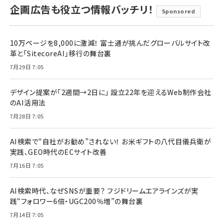
企画広告も役立つ情報バッチリ！
Sponsored
10万ページを8,000に激減！ 富士通が挑んだグローバルサイト改
革と「SitecoreAI」移行の舞台裏
7月29日 7:05
デザイン提案が「2週間→2日に」 設立22年を迎えるWeb制作会社
のAI活用法
7月28日 7:05
AI検索で“自社がお勧め”されない！ お米ギフトの八代目儀兵衛が
実践、GEO時代のECサイト改善
7月16日 7:05
AI検索時代、なぜSNSが重要？ フジドリームエアラインズが実
践“フォロワー6倍・UGC200％増”の舞台裏
7月14日 7:05