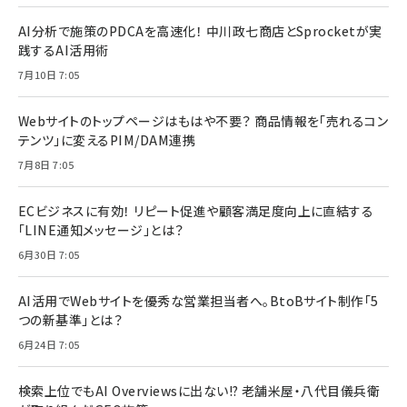
AI分析で施策のPDCAを高速化！ 中川政七商店とSprocketが実
践するAI活用術
7月10日 7:05
Webサイトのトップページはもはや不要？ 商品情報を「売れるコン
テンツ」に変えるPIM/DAM連携
7月8日 7:05
ECビジネスに有効！ リピート促進や顧客満足度向上に直結する
「LINE通知メッセージ」とは？
6月30日 7:05
AI活用でWebサイトを優秀な営業担当者へ。BtoBサイト制作「5
つの新基準」とは？
6月24日 7:05
検索上位でもAI Overviewsに出ない!? 老舗米屋・八代目儀兵衛