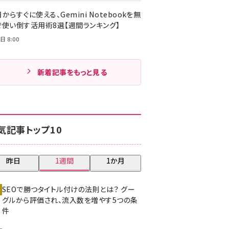
からすぐに使える、Gemini Notebookを無
で使い倒す活用術8選【週間ランキング】
日 8:00
新着記事をもっと見る
気記事トップ10
昨日
1週間
1か月
SEOで勝つタイトル付けの法則とは？ グー
グルから評価され、流入数を増やす5つの条
件