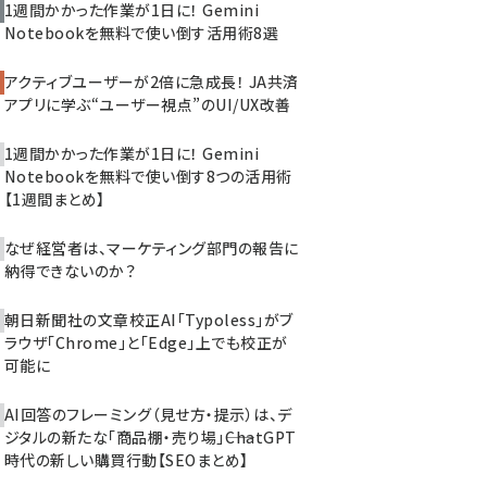
1週間かかった作業が1日に！ Gemini
Notebookを無料で使い倒す活用術8選
アクティブユーザーが2倍に急成長！ JA共済
アプリに学ぶ“ユーザー視点”のUI/UX改善
1週間かかった作業が1日に！ Gemini
Notebookを無料で使い倒す8つの活用術
【1週間まとめ】
なぜ経営者は、マーケティング部門の報告に
納得できないのか？
朝日新聞社の文章校正AI「Typoless」がブ
ラウザ「Chrome」と「Edge」上でも校正が
可能に
AI回答のフレーミング（見せ方・提示）は、デ
ジタルの新たな「商品棚・売り場」――ChatGPT
時代の新しい購買行動【SEOまとめ】