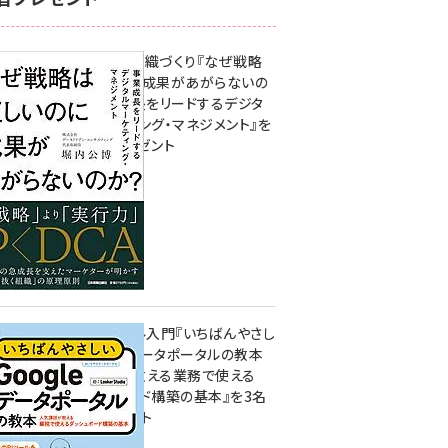
成果を生む組織づくり『なぜ戦略
は正しいのに成果があがらないの
か？ 事業成長をリードするデジタ
ルマーケティング・マネジメント』を
3名様にプレゼント
8月7日 10:00
無料BIツール入門『いちばんやさし
いGoogleデータポータルの教本
人気講師が教える業務で使える
ダッシュボード構築の基本』を3名
様にプレゼント
7月31日 10:00