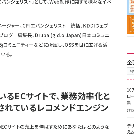
の「エバンジェリスト」として、Web制作に関する様々なイベ
クトマネージャー、CPIエバンジェリスト 統括、KDDIウェブ
グ 編集長、Drupal(g.d.o Japan)日本コミュニ
L5jコミュニティーなどに所属し、OSSを世に広げる活
いる。
企
S
10
いるECサイトで、業務効率化と
ロー
裏
されているレコメンドエンジン
7月2
デ
トのECサイトの売上を伸ばすためにあなたはどのような
え