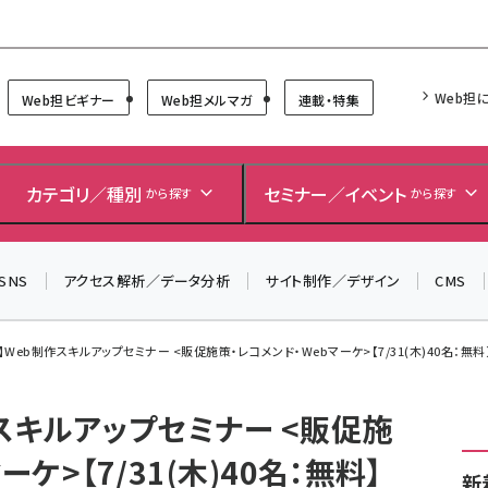
Forum
Web担
Web担ビギナー
Web担メルマガ
連載・特集
＼ 8月27日開催、申し込み受付中！ ／
生成AIをマーケティング等に活用するための考え方を学べ
カテゴリ／種別
セミナー／イベント
から探す
から探す
るセミナーイベント「生成AI × マーケティング フォーラム
2026」開催！
SNS
アクセス解析／データ分析
サイト制作／デザイン
CMS
▼申し込みはこちらから▼
Web制作スキルアップセミナー <販促施策・レコメンド・Webマーケ>【7/31(木)40名：無料
スキルアップセミナー <販促施
ケ>【7/31(木)40名：無料】
新