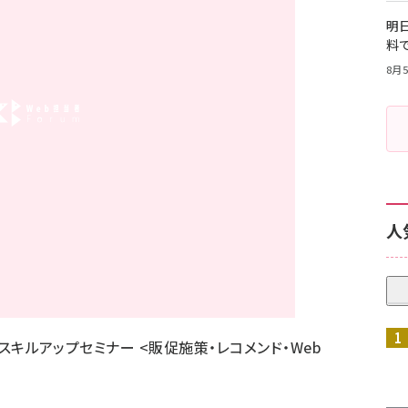
明日
料
8月5
人
作スキルアップセミナー <販促施策・レコメンド・Web