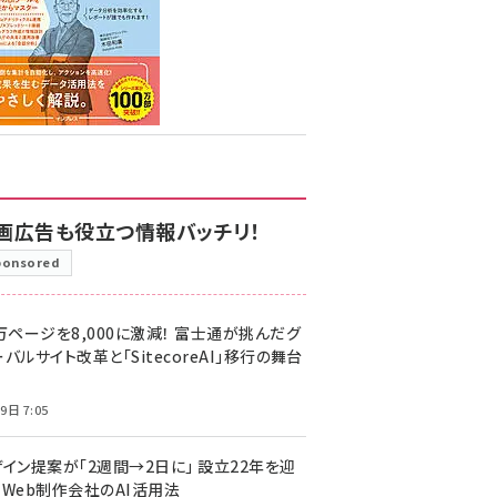
画広告も役立つ情報バッチリ！
ponsored
万ページを8,000に激減！ 富士通が挑んだグ
バルサイト改革と「SitecoreAI」移行の舞台
9日 7:05
ザイン提案が「2週間→2日に」 設立22年を迎
るWeb制作会社のAI活用法