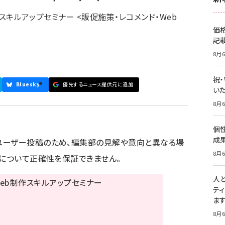
作スキルアップセミナー <販促施策・レコメンド・Web
価
記
8月6
祝
Bluesky
優先するニュース提供元に追加
いた
8月6
個
成
ユーザー投稿のため、編集部の見解や意向と異なる場
8月6
容について正確性を保証できません。
人
テ
ま
8月6