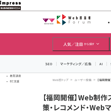
メ
イ
Web担当者
Web担当者
ン
EC担当者
コ
製品導入
ン
企業IT
ソフト開発
テ
人気／注目
から探す
IoT・AI
ン
DCクラウド
研究・調査
ツ
SEO
マーケティング／広告
AI
エネルギー
に
ドローン
移
教育講座
Web担トップ
ユーザー投稿
【福岡開催】
EC支援
動
パ
【福岡開催】Web制作
ン
策・レコメンド・Webマー
く