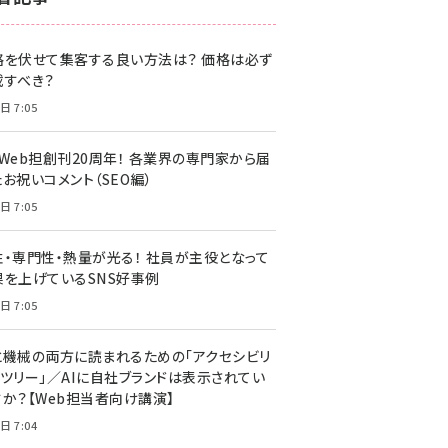
z世代 (1622)
格を伏せて集客する良い方法は？ 価格は必ず
meo (1275)
載すべき？
llmo (1163)
日 7:05
・Web担創刊20周年！ 各業界の専門家から届
お祝いコメント（SEO編）
日 7:05
性・専門性・熱量が光る！ 社員が主役となって
果を上げているSNS好事例
日 7:05
と機械の両方に読まれるための「アクセシビリ
ィツリー」／AIに自社ブランドは表示されてい
すか？【Web担当者向け講演】
日 7:04