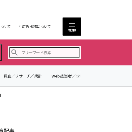
について
広告出稿について
MENU
調査／リサーチ／統計
Web担当者／仕事
法律／標準規格
seo (3526)
ai (2807)
】
youtube (2434)
note (2312)
セミナー (2307)
着記事