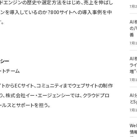
ンドエンジンの歴史や選定方法をはじめ、売上を伸ばし
7月2
ジンを導入しているのか？800サイトへの導入事例を中
。
A
の
善
7月1
AI
ンシー
ライ
ートチーム
増
7月1
トからECサイト、コミュニティまでウェブサイトの制作
り、株式会社イー・エージェンシーでは、クラウドプロ
A
とS
ールスとサポートを担う。
7月1
W
情報