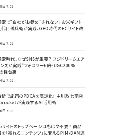
8日 7:05
I検索で“自社がお勧め”されない！ お米ギフト
八代目儀兵衛が実践、GEO時代のECサイト改
6日 7:05
検索時代、なぜSNSが重要？ フジドリームエア
ンズが実践“フォロワー6倍・UGC200％
”の舞台裏
4日 7:05
I分析で施策のPDCAを高速化！ 中川政七商店
procketが実践するAI活用術
0日 7:05
ebサイトのトップページはもはや不要？ 商品
を「売れるコンテンツ」に変えるPIM/DAM連