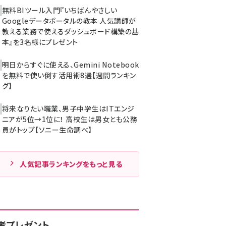
無料BIツール入門『いちばんやさしい
Googleデータポータルの教本 人気講師が
教える業務で使えるダッシュボード構築の基
本』を3名様にプレゼント
明日からすぐに使える、Gemini Notebook
を無料で使い倒す活用術8選【週間ランキン
グ】
将来なりたい職業、男子中学生はITエンジ
ニアが5位→1位に！ 高校生は男女とも公務
員がトップ【ソニー生命調べ】
人気記事ランキングをもっと見る
者プレゼント