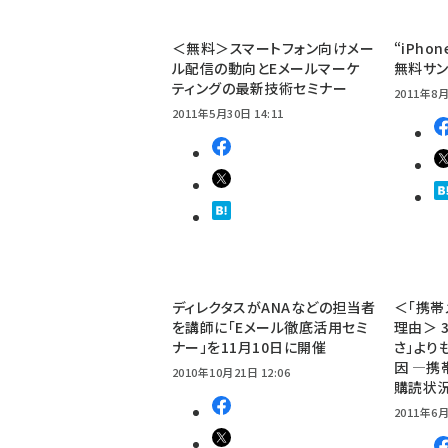
＜無料＞スマートフォン向けメー
“iPh
ル配信の動向とEメールマーケ
無料サ
ティングの最新技術セミナー
2011年8月
2011年5月30日 14:11
ディレクタスがANAなどの担当者
＜「携帯
を講師に「Eメール徹底活用セミ
理由＞ 
ナー」を11月10日に開催
さ」より
因 ―携
2010年10月21日 12:06
購読状
2011年6月