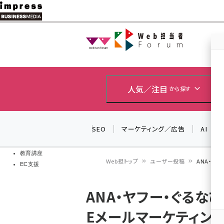
メ
イ
Web担当者
Web担当者
ン
EC担当者
コ
製品導入
ン
企業IT
ソフト開発
テ
人気／注目
から探す
IoT・AI
ン
DCクラウド
研究・調査
ツ
SEO
マーケティング／広告
AI
エネルギー
に
ドローン
移
教育講座
Web担トップ
ユーザー投稿
ANA・ヤ
EC支援
動
パ
ANA・ヤフー・ぐるな
ン
Eメールマーケティン
く