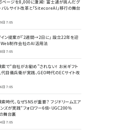
万ページを8,000に激減！ 富士通が挑んだグ
バルサイト改革と「SitecoreAI」移行の舞台
9日 7:05
ザイン提案が「2週間→2日に」 設立22年を迎
るWeb制作会社のAI活用法
8日 7:05
I検索で“自社がお勧め”されない！ お米ギフト
八代目儀兵衛が実践、GEO時代のECサイト改
6日 7:05
検索時代、なぜSNSが重要？ フジドリームエア
ンズが実践“フォロワー6倍・UGC200％
”の舞台裏
4日 7:05