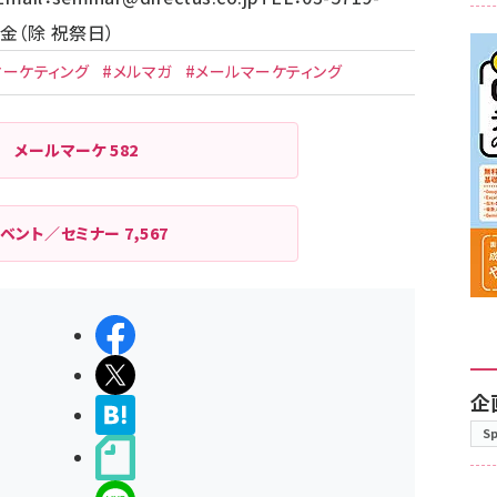
月～金（除 祝祭日）
マーケティング
#メルマガ
#メールマーケティング
メールマーケ
582
イベント／セミナー
7,567
シェアする
ポストする
企
>ブクマする
S
noteで書く