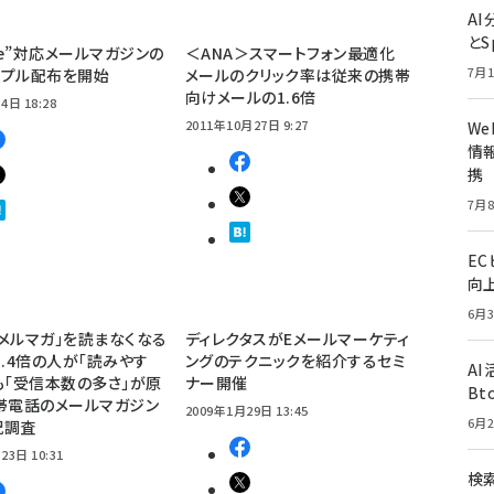
A
とS
one”対応メールマガジンの
＜ANA＞スマートフォン最適化
7月1
ンプル配布を開始
メールのクリック率は従来の携帯
向けメールの1.6倍
4日 18:28
2011年10月27日 9:27
W
情報
携
7月8
E
向
6月3
メルマガ」を読まなくなる
ディレクタスがEメールマーケティ
3.4倍の人が「読みやす
ングのテクニックを紹介するセミ
A
も「受信本数の多さ」が原
ナー開催
Bt
帯電話のメールマガジン
2009年1月29日 13:45
6月2
況調査
23日 10:31
検索