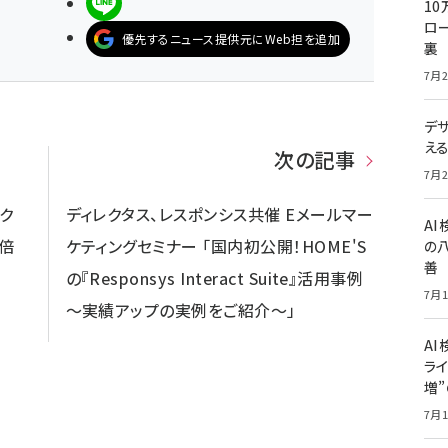
LINEで送る
10
ロー
優先するニュース提供元にWeb担を追加
裏
7月2
デ
え
次の記事
7月2
ク
ディレクタス、レスポンシス共催 Eメールマー
A
6倍
ケティングセミナー 「国内初公開！HOME'S
の
善
の『Responsys Interact Suite』活用事例
7月1
～実績アップの実例をご紹介～」
AI
ライ
増
7月1