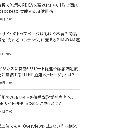
I分析で施策のPDCAを高速化！ 中川政七商店
procketが実践するAI活用術
0日 7:05
ebサイトのトップページはもはや不要？ 商品
を「売れるコンテンツ」に変えるPIM/DAM連
日 7:05
Cビジネスに有効！ リピート促進や顧客満足度
上に直結する「LINE通知メッセージ」とは？
0日 7:05
I活用でWebサイトを優秀な営業担当者へ。
oBサイト制作「5つの新基準」とは？
4日 7:05
上位でもAI Overviewsに出ない!? 老舗米