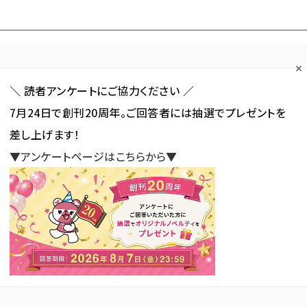
Forum
Web担
Web担ビギナー
Web担メルマガ
連載・特集
＼ 読者アンケートにご協力ください ／
7月24日で創刊20周年。ご回答者には抽選でプレゼントを
カテゴリ／種別
セミナー／イベント
から探す
から探す
差し上げます！
▼アンケートページはこちらから▼
SNS
アクセス解析／データ分析
サイト制作／デザイン
CMS
フー・ぐるなび事例紹介！スマートフォン向けEメールマーケティング＜無料＞セミナー
び事例紹介！スマートフォン向け
グ＜無料＞セミナー
新