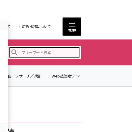
について
広告出稿について
MENU
調査／リサーチ／統計
Web担当者／仕事
法律／標準規格
seo (3523)
ai (2804)
youtube (2429)
note (2312)
セミナー (2303)
着記事