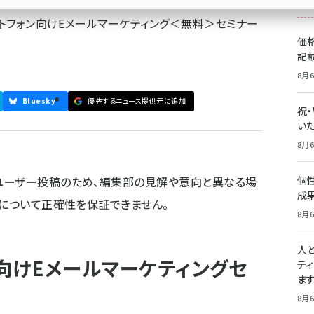
ートフォン向けEメールマーケティング＜無料＞セミナー
価
記
8月6
Bluesky
優先するニュース提供元に追加
祝
いた
8月6
ユーザー投稿のため、編集部の見解や意向と異なる場
個
成
容について正確性を保証できません。
8月6
人
ン向けEメールマーケティングセ
テ
ま
8月6