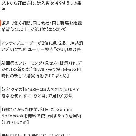
グルから評価され、流入数を増やす5つの条
件
派遣で働く期間、同じ会社・同じ職場を継続
希望「3年以上」が第1位【エン調べ】
アクティブユーザーが2倍に急成長！ JA共済
アプリに学ぶ“ユーザー視点”のUI/UX改善
AI回答のフレーミング（見せ方・提示）は、デ
ジタルの新たな「商品棚・売り場」――ChatGPT
時代の新しい購買行動【SEOまとめ】
【3秒クイズ】5433円は3人で割り切れる？
電卓を使わずに「ひと目」で見抜く方法
1週間かかった作業が1日に！ Gemini
Notebookを無料で使い倒す8つの活用術
【1週間まとめ】
無料BIツール入門『いちばんやさしい