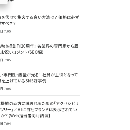
z世代 (1622)
格を伏せて集客する良い方法は？ 価格は必ず
meo (1275)
載すべき？
llmo (1161)
日 7:05
・Web担創刊20周年！ 各業界の専門家から届
お祝いコメント（SEO編）
日 7:05
性・専門性・熱量が光る！ 社員が主役となって
果を上げているSNS好事例
日 7:05
と機械の両方に読まれるための「アクセシビリ
ィツリー」／AIに自社ブランドは表示されてい
すか？【Web担当者向け講演】
日 7:04