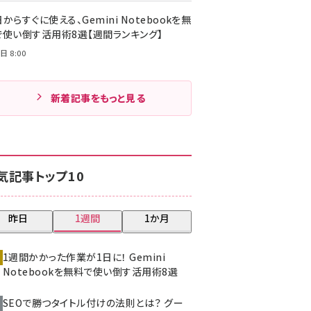
からすぐに使える、Gemini Notebookを無
で使い倒す活用術8選【週間ランキング】
日 8:00
新着記事をもっと見る
気記事トップ10
昨日
1週間
1か月
1週間かかった作業が1日に！ Gemini
Notebookを無料で使い倒す活用術8選
SEOで勝つタイトル付けの法則とは？ グー