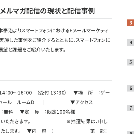
けメルマガ配信の現状と配信事例
本泰治よりスマートフォンにおけるEメールマーケティ
で実施した事例をご紹介するとともに、スマートフォンに
展望と課題をご紹介いたします。
4：00～16：00 （受付 13：30） ▼場 所 ：ゲー
シティホール ルームD │ ▼アクセス
 ：無料 ▼定 員 ：限定100名様 │
せていただきます。 │ ※抽選結果は、申し
せいたします。 ▼内 容 ： │ 第一部：