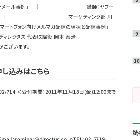
スマートフォンメール事例」 │ 講師：ヤフー
統括本部 │ マーケティング部 川
ートフォン向けメルマガ配信の現状と配信事例」
クタス 代表取締役 岡本 泰治 │
がございます。
申し込みはこちら
202/?14
＜受付期間：2011年11月18日(金)12:00まで
読
ail：
seminar@directus.co.jp
TEL：03-5719-