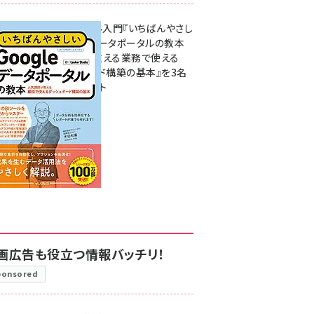
無料BIツール入門『いちばんやさし
いGoogleデータポータルの教本
人気講師が教える業務で使える
ダッシュボード構築の基本』を3名
様にプレゼント
7月31日 10:00
画広告も役立つ情報バッチリ！
ponsored