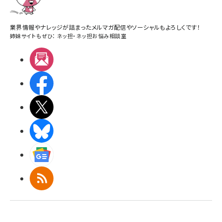
業界情報やナレッジが詰まったメルマガ配信やソーシャルもよろしくです！
姉妹サイトもぜひ：
ネッ担
・
ネッ担お悩み相談室
メルマガ
Facebook
X(エックス)
BlueSky
Googleニュース
RSS