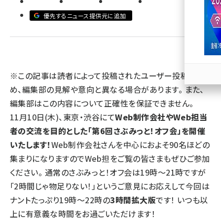
優先するニュース提供元に追加
llmo (1167)
※この記事は読者によって投稿されたユーザー投稿のた
め、編集部の見解や意向と異なる場合があります。 また、
編集部はこの内容について正確性を保証できません。
11月10日(木)、東京・渋谷にて
Web制作会社やWeb担当
者の交流を目的とした
「第6回さぶみっと！オフ会」
を開催
いたします！
Web制作会社さんを中心におよそ90名ほどの
集まりになりますのでWeb担をご覧の皆さまもぜひご参加
ください。 通常のさぶみっと！オフ会は19時～21時ですが
「2時間じゃ物足りない！」というご意見にお応えして今回は
ナントたっぷり19時～22時の
3時間拡大版
です！ いつも以
上に有意義な時間をお過ごいただけます！