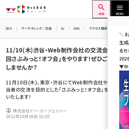
メ
Web担当者Forum
イ
検索
MENU
ン
コ
SEO
マーケティング／広告
AI
SNS
アクセス解析／データ分析
＼ 
ン
生成
テ
11/10(木)渋谷・Web制作会社の交流会「第6
るセ
ン
回さぶみっと！オフ会」をやります！ぜひご参加
202
ツ
seo (3532)
しませんか？
▼申
に
ai (2814)
移
11月10日(木)、東京・渋谷にてWeb制作会社やWeb担
動
youtube (2441)
当者の交流を目的とした「さぶみっと！オフ会」を開催
いたします！
note (2317)
セミナー (2310)
株式会社イー・エージェンシー
2011年10月20日 15:20
z世代 (1623)
meo (1277)