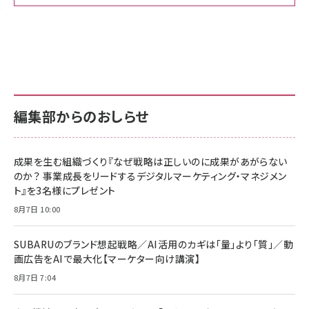
Amazon ビジネス・経済関連書籍 の売れ筋ランキン
Amazon 家電＆カメラ の売れ筋ランキング
Amazon パソコン・周辺機器 の売れ筋ランキング
グ
更新日時：2026/06/26 19:00
更新日時：2026/06/26 19:00
更新日時：2026/06/26 19:00
anan(アンアン)2026/07/01号 No.2501[魅せる
KIOXIA(キオクシア) 旧東芝メモリ microSD
KIOXIA(キオクシア) 旧東芝メモリ microSD
カラダ2026／宮舘涼太]
128GB UHS-I Class10 (最大読出速度
128GB UHS-I Class10 (最大読出速度
100MB/s) Nintendo Switch動作確認済 国内
100MB/s) Nintendo Switch動作確認済 国内
￥880
サポート正規品 メーカー保証5年 KLMEA128G
サポート正規品 メーカー保証5年 KLMEA128G
￥2,680
￥2,680
編集部からのおしらせ
anan(アンアン)2026/06/24号 No.2500増刊
スペシャルエディション[王道エンタメの矜持／
NIMASO ガラスフィルム iPhone 17 用 保護フィ
Amazon eギフトカード - Amazonロゴ - クラ
BTS]
ルム 強化ガラス 耐衝撃 高透過率 指紋防止 貼りや
シック
すい ガイド枠付き いPhone17 (6.3インチ) 対応
成果を生む組織づくり『なぜ戦略は正しいのに成果があがらない
￥1,100
￥5,000
2枚セット DSP25F1698
のか？ 事業成長をリードするデジタルマーケティング・マネジメン
￥1,599
ト』を3名様にプレゼント
anan(アンアン)2026/07/08号 No.2502[2026
Anker PowerLine III Flow USB-C & USB-C
年後半、あなたの恋と運命／山田涼介]
【New】Amazon Fire TV Stick HD | 手軽にスト
ケーブル Anker絡まないケーブル 240W 結束バン
8月7日 10:00
リーミングをはじめよう | ストリーミングメディアプ
ド付き USB PD対応 シリコン素材採用 iPhone
￥880
レイヤー
17 / 16 / 15 / Galaxy iPad Pro MacBook
￥1,890
Pro/Air 各種対応 (1.8m ミッドナイトブラック)
SUBARUのブランド想起戦略／AI活用のカギは「量」より「質」／動
￥6,980
画広告をAIで最大化【マーケター向け講演】
ママ投資家が育休中に１億貯めた株式投資
アサヒ飲料 モンスター エナジー 355ml×24本
￥1,870
8月7日 7:04
Anker Soundcore P31i (Bluetooth 6.1) 【完
￥4,192
全ワイヤレスイヤホン/アクティブノイズキャンセリ
ング/マルチポイント接続 / 最大50時間再生 / PSE