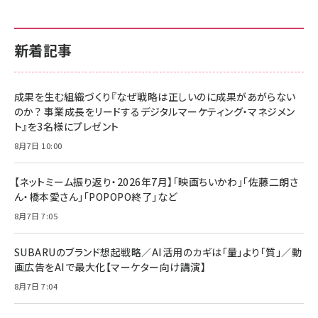
新着記事
成果を生む組織づくり『なぜ戦略は正しいのに成果があがらない
のか？ 事業成長をリードするデジタルマーケティング・マネジメン
ト』を3名様にプレゼント
8月7日 10:00
【ネットミーム振り返り・2026年7月】「映画ちいかわ」「佐藤二朗さ
ん・橋本愛さん」「POPOPO終了」など
8月7日 7:05
SUBARUのブランド想起戦略／AI活用のカギは「量」より「質」／動
画広告をAIで最大化【マーケター向け講演】
8月7日 7:04