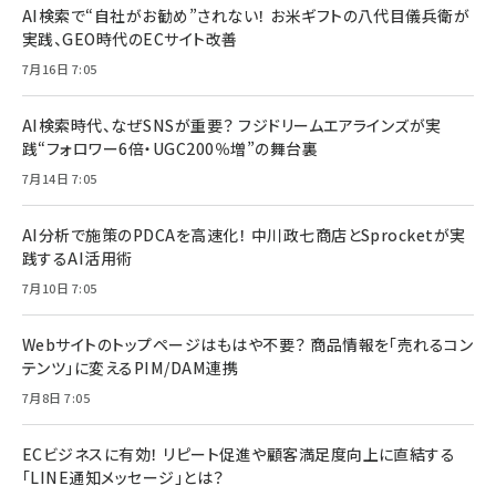
AI検索で“自社がお勧め”されない！ お米ギフトの八代目儀兵衛が
実践、GEO時代のECサイト改善
7月16日 7:05
AI検索時代、なぜSNSが重要？ フジドリームエアラインズが実
践“フォロワー6倍・UGC200％増”の舞台裏
7月14日 7:05
AI分析で施策のPDCAを高速化！ 中川政七商店とSprocketが実
践するAI活用術
7月10日 7:05
Webサイトのトップページはもはや不要？ 商品情報を「売れるコン
テンツ」に変えるPIM/DAM連携
7月8日 7:05
ECビジネスに有効！ リピート促進や顧客満足度向上に直結する
「LINE通知メッセージ」とは？