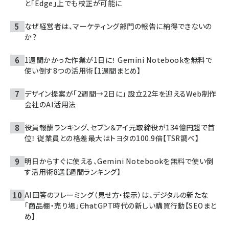
と「Edge」上でも校正が可能に
なぜ経営者は、マーケティング部門の報告に納得できないの
か？
1週間かかった作業が1日に！ Gemini Notebookを無料で
使い倒す8つの活用術【1週間まとめ】
デザイン提案が「2週間→2日に」 設立22年を迎えるWeb制作
会社のAI活用法
役員報酬ランキング、セブン＆アイ元取締役が134億円超で首
位！ 従業員との格差最大はトヨタの100.9倍【TSR調べ】
明日からすぐに使える、Gemini Notebookを無料で使い倒
す活用術8選【週間ランキング】
AI回答のフレーミング（見せ方・提示）は、デジタルの新たな
「商品棚・売り場」――ChatGPT時代の新しい購買行動【SEOまと
め】