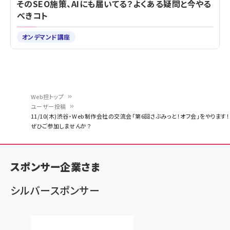
そのSEO施策、AIにも届いてる？よくある疑問と今やる
べきコト
オンデマンド講座
Web担トップ
ユーザー投稿
パ
11/10(木)渋谷・Web制作会社の交流会「第6回さぶみっと！オフ会」をやります！
ぜひご参加しませんか？
ン
く
ず
スポンサー企業さま
シルバースポンサー