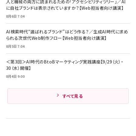
人と機械の両方に読まれるための「アクセシビリティツリー」／AI
組織の成果を最大化する ルールのデザイン
技術基準適合】ブラック
￥5,990
サッポロ 生ビール 黒ラベル 350ml 缶 24本 ビー
に自社ブランドは表示されていますか？【Web担当者向け講演】
￥1,980
ル ケース買い【6/30応募〆切! 黒ラベルビヤセラー
8月6日 7:04
キャンペーン】
Anker PowerLine III Flow USB-C & USB-C
ケーブル Anker絡まないケーブル 240W 結束バン
￥4,857
ド付き USB PD対応 シリコン素材採用 iPhone
AI検索時代“選ばれるブランド”はどう作る？／生成AI時代に求め
Amazonランキングをもっと見る
17 / 16 / 15 / Galaxy iPad Pro MacBook
￥1,890
られる次世代Web制作フロー【Web担当者向け講演】
Pro/Air 各種対応 (1.8m ミッドナイトブラック)
Amazonランキングをもっと見る
8月5日 7:04
Amazonランキングをもっと見る
＜第3回＞AI時代のBtoBマーケティング実践講座【9/29（火）・
30（水）開催】
8月4日 9:00
すべて見る