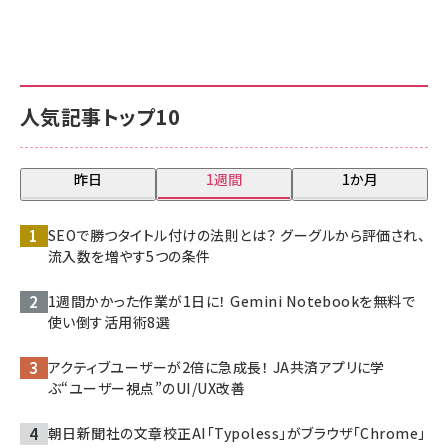
人気記事トップ10
昨日
1週間
1か月
SEOで勝つタイトル付けの法則とは？ グーグルから評価され、
流入数を増やす5つの条件
1週間かかった作業が1日に！ Gemini Notebookを無料で
使い倒す活用術8選
アクティブユーザーが2倍に急成長！ JA共済アプリに学
ぶ“ユーザー視点”のUI/UX改善
朝日新聞社の文章校正AI「Typoless」がブラウザ「Chrome」