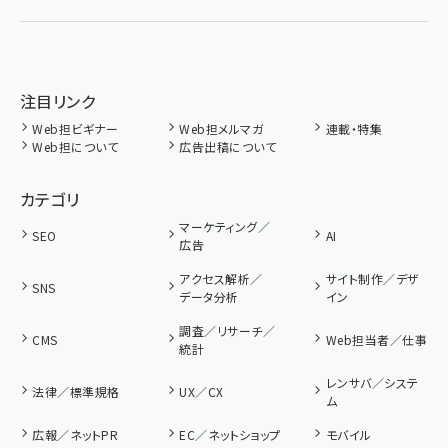
注目リンク
Web担ビギナー
Web担メルマガ
連載・特集
Web担について
広告出稿について
カテゴリ
マーケティング／
SEO
AI
広告
アクセス解析／
サイト制作／デザ
SNS
データ分析
イン
調査／リサーチ／
CMS
Web担当者／仕事
統計
レンサバ／システ
法律／標準規格
UX／CX
ム
広報／ネットPR
EC／ネットショップ
モバイル