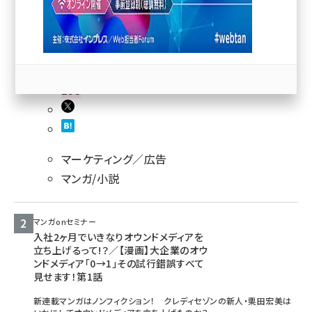
llmo (1163)
233
マーケティング／広告
マンガ/小説
マンガonセミナー
入社2ヶ月でいきなりオウンドメディアを
立ち上げるって!？／【漫画】大企業のオウ
ンドメディア「0→1」その試行錯誤すべて
見せます！第1話
新連載マンガはノンフィクション！ クレディセゾンの新人・栗田宏美は