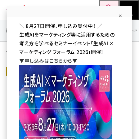
メ
Web担当者Forum
イ
検索
MENU
ン
＼ 8月27日開催、申し込み受付中！ ／
コ
SEO
マーケティング／広告
AI
SNS
アクセス解析／データ分析
生成AIをマーケティング等に活用するための
ン
考え方を学べるセミナーイベント「生成AI ×
テ
マンガonセミナー 人気記事ランキング
マーケティング フォーラム 2026」開催！
ン
▼申し込みはこちらから▼
ツ
seo (3526)
マンガonセミナー
に
サイト構築で安易な妥協は厳禁！――完成イ
ai (2807)
移
メージを共有するためのポイントとは？／
【漫画】大企業のオウンドメディア「0→1」
動
youtube (2434)
その試行錯誤すべて見せます！第3話
note (2312)
オウンドメディア企画の社内体制が整い、クレディセゾン栗田はいよいよ
最大の難関、サイト構築に臨む。
セミナー (2307)
星井博文（原作）、ソウ（作画）、トレンド・プロ...
z世代 (1622)
2018年10月22日 7:00
meo (1275)