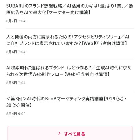
SUBARUのブランド想起戦略／AI活用のカギは「量」より「質」／動
画広告をAIで最大化【マーケター向け講演】
8月7日 7:04
人と機械の両方に読まれるための「アクセシビリティツリー」／AI
に自社ブランドは表示されていますか？【Web担当者向け講演】
8月6日 7:04
AI検索時代“選ばれるブランド”はどう作る？／生成AI時代に求め
られる次世代Web制作フロー【Web担当者向け講演】
8月5日 7:04
＜第3回＞AI時代のBtoBマーケティング実践講座【9/29（火）・
30（水）開催】
8月4日 9:00
すべて見る