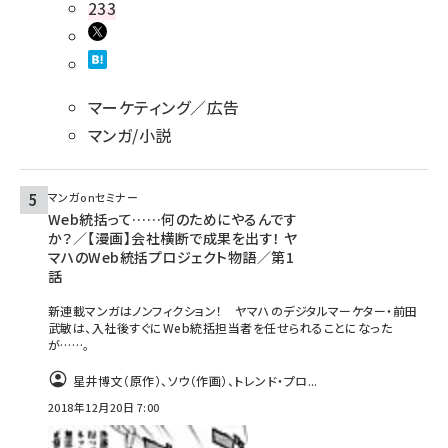
233
マーケティング／広告
マンガ/小説
マンガonセミナー
Web統括って……何のためにやるんです
か？／【漫画】会社横断で成果を出す！ ヤ
マハのWeb統括プロジェクト物語／第1
話
新連載マンガはノンフィクション！ ヤマハのデジタルマーケター・前田
武敏は、入社後すぐにWeb統括担当者を任せられることになった
が……。
星井博文（原作）、ソウ（作画）、トレンド・プロ...
2018年12月20日 7:00