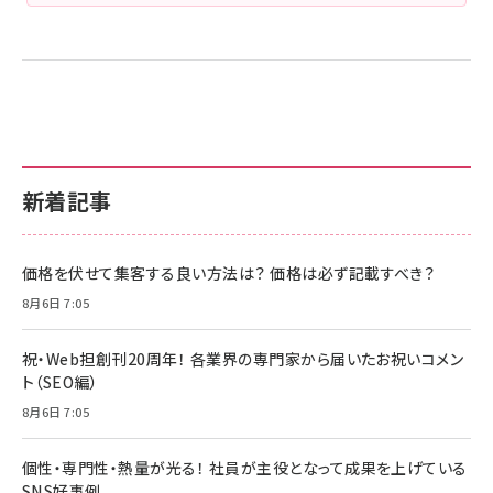
新着記事
価格を伏せて集客する良い方法は？ 価格は必ず記載すべき？
8月6日 7:05
祝・Web担創刊20周年！ 各業界の専門家から届いたお祝いコメン
ト（SEO編）
8月6日 7:05
個性・専門性・熱量が光る！ 社員が主役となって成果を上げている
SNS好事例