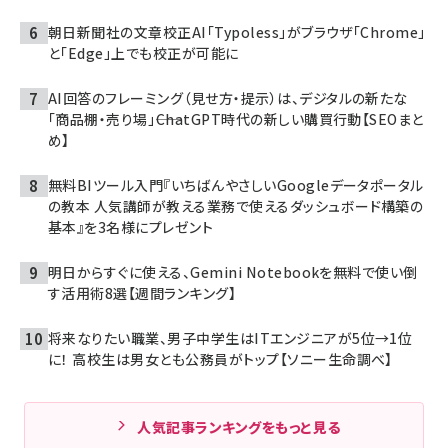
朝日新聞社の文章校正AI「Typoless」がブラウザ「Chrome」
と「Edge」上でも校正が可能に
AI回答のフレーミング（見せ方・提示）は、デジタルの新たな
「商品棚・売り場」――ChatGPT時代の新しい購買行動【SEOまと
め】
無料BIツール入門『いちばんやさしいGoogleデータポータル
の教本 人気講師が教える業務で使えるダッシュボード構築の
基本』を3名様にプレゼント
明日からすぐに使える、Gemini Notebookを無料で使い倒
す活用術8選【週間ランキング】
将来なりたい職業、男子中学生はITエンジニアが5位→1位
に！ 高校生は男女とも公務員がトップ【ソニー生命調べ】
人気記事ランキングをもっと見る