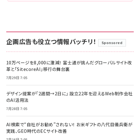
企画広告も役立つ情報バッチリ！
Sponsored
10万ページを8,000に激減！ 富士通が挑んだグローバルサイト改
革と「SitecoreAI」移行の舞台裏
7月29日 7:05
デザイン提案が「2週間→2日に」 設立22年を迎えるWeb制作会社
のAI活用法
7月28日 7:05
AI検索で“自社がお勧め”されない！ お米ギフトの八代目儀兵衛が
実践、GEO時代のECサイト改善
7月16日 7:05