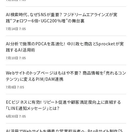
AI検索時代、なぜSNSが重要？ フジドリームエアラインズが実
践“フォロワー6倍・UGC200％増”の舞台裏
7月14日 7:05
AI分析で施策のPDCAを高速化！ 中川政七商店とSprocketが実
践するAI活用術
7月10日 7:05
Webサイトのトップページはもはや不要？ 商品情報を「売れるコン
テンツ」に変えるPIM/DAM連携
7月8日 7:05
ECビジネスに有効！ リピート促進や顧客満足度向上に直結する
「LINE通知メッセージ」とは？
6月30日 7:05
AI活用でWebサイトを優秀な営業担当者へ。BtoBサイト制作「5