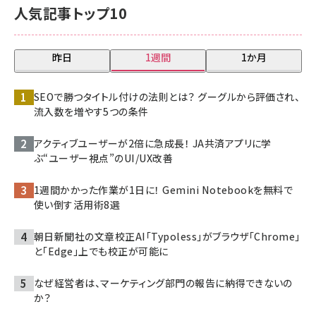
人気記事トップ10
昨日
1週間
1か月
SEOで勝つタイトル付けの法則とは？ グーグルから評価され、
流入数を増やす5つの条件
アクティブユーザーが2倍に急成長！ JA共済アプリに学
ぶ“ユーザー視点”のUI/UX改善
1週間かかった作業が1日に！ Gemini Notebookを無料で
使い倒す活用術8選
朝日新聞社の文章校正AI「Typoless」がブラウザ「Chrome」
と「Edge」上でも校正が可能に
なぜ経営者は、マーケティング部門の報告に納得できないの
か？