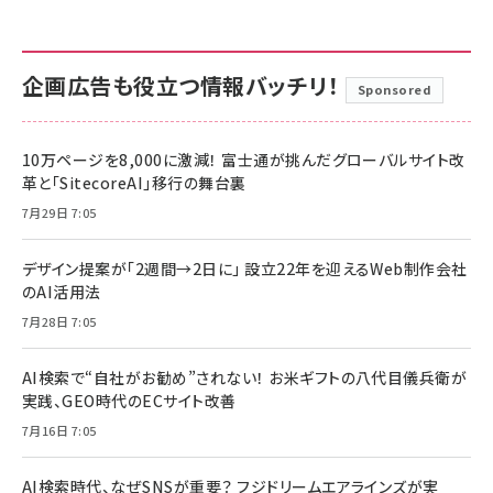
企画広告も役立つ情報バッチリ！
Sponsored
10万ページを8,000に激減！ 富士通が挑んだグローバルサイト改
革と「SitecoreAI」移行の舞台裏
7月29日 7:05
デザイン提案が「2週間→2日に」 設立22年を迎えるWeb制作会社
のAI活用法
7月28日 7:05
AI検索で“自社がお勧め”されない！ お米ギフトの八代目儀兵衛が
実践、GEO時代のECサイト改善
7月16日 7:05
AI検索時代、なぜSNSが重要？ フジドリームエアラインズが実