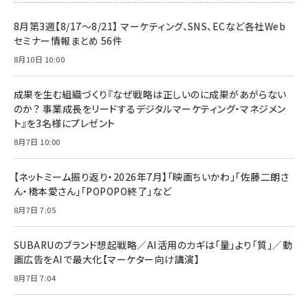
8月第3週【8/17～8/21】 マーケティング、SNS、ECなど各社Web
セミナー情報まとめ 56件
8月10日 10:00
成果を生む組織づくり『なぜ戦略は正しいのに成果があがらない
のか？ 事業成長をリードするデジタルマーケティング・マネジメン
ト』を3名様にプレゼント
8月7日 10:00
【ネットミーム振り返り・2026年7月】「映画ちいかわ」「佐藤二朗さ
ん・橋本愛さん」「POPOPO終了」など
8月7日 7:05
SUBARUのブランド想起戦略／AI活用のカギは「量」より「質」／動
画広告をAIで最大化【マーケター向け講演】
8月7日 7:04