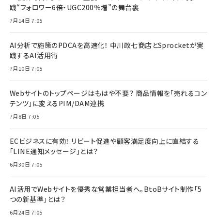
践“フォロワー6倍・UGC200％増”の舞台裏
7月14日 7:05
AI分析で施策のPDCAを高速化！ 中川政七商店とSprocketが実
践するAI活用術
7月10日 7:05
Webサイトのトップページはもはや不要？ 商品情報を「売れるコン
テンツ」に変えるPIM/DAM連携
7月8日 7:05
ECビジネスに有効！ リピート促進や顧客満足度向上に直結する
「LINE通知メッセージ」とは？
6月30日 7:05
AI活用でWebサイトを優秀な営業担当者へ。BtoBサイト制作「5
つの新基準」とは？
6月24日 7:05