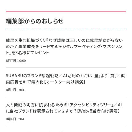
カラダ2026／宮舘涼太]
128GB UHS-I Class10 (最大読出速度
128GB UHS-I Class10 (最大読出速度
100MB/s) Nintendo Switch動作確認済 国内
100MB/s) Nintendo Switch動作確認済 国内
￥880
サポート正規品 メーカー保証5年 KLMEA128G
サポート正規品 メーカー保証5年 KLMEA128G
￥2,680
￥2,680
編集部からのおしらせ
anan(アンアン)2026/06/24号 No.2500増刊
スペシャルエディション[王道エンタメの矜持／
NIMASO ガラスフィルム iPhone 17 用 保護フィ
Amazon eギフトカード - Amazonロゴ - クラ
BTS]
ルム 強化ガラス 耐衝撃 高透過率 指紋防止 貼りや
シック
すい ガイド枠付き いPhone17 (6.3インチ) 対応
成果を生む組織づくり『なぜ戦略は正しいのに成果があがらない
￥1,100
￥5,000
2枚セット DSP25F1698
のか？ 事業成長をリードするデジタルマーケティング・マネジメン
￥1,599
ト』を3名様にプレゼント
anan(アンアン)2026/07/08号 No.2502[2026
Anker PowerLine III Flow USB-C & USB-C
年後半、あなたの恋と運命／山田涼介]
【New】Amazon Fire TV Stick HD | 手軽にスト
ケーブル Anker絡まないケーブル 240W 結束バン
8月7日 10:00
リーミングをはじめよう | ストリーミングメディアプ
ド付き USB PD対応 シリコン素材採用 iPhone
￥880
レイヤー
17 / 16 / 15 / Galaxy iPad Pro MacBook
￥1,890
Pro/Air 各種対応 (1.8m ミッドナイトブラック)
SUBARUのブランド想起戦略／AI活用のカギは「量」より「質」／動
￥6,980
画広告をAIで最大化【マーケター向け講演】
ママ投資家が育休中に１億貯めた株式投資
アサヒ飲料 モンスター エナジー 355ml×24本
￥1,870
8月7日 7:04
Anker Soundcore P31i (Bluetooth 6.1) 【完
￥4,192
全ワイヤレスイヤホン/アクティブノイズキャンセリ
ング/マルチポイント接続 / 最大50時間再生 / PSE
人と機械の両方に読まれるための「アクセシビリティツリー」／AI
組織の成果を最大化する ルールのデザイン
技術基準適合】ブラック
￥5,990
サッポロ 生ビール 黒ラベル 350ml 缶 24本 ビー
に自社ブランドは表示されていますか？【Web担当者向け講演】
￥1,980
ル ケース買い【6/30応募〆切! 黒ラベルビヤセラー
8月6日 7:04
キャンペーン】
Anker PowerLine III Flow USB-C & USB-C
ケーブル Anker絡まないケーブル 240W 結束バン
￥4,857
ド付き USB PD対応 シリコン素材採用 iPhone