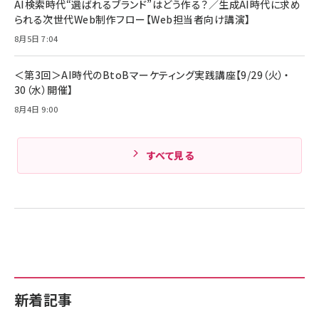
AI検索時代“選ばれるブランド”はどう作る？／生成AI時代に求め
Amazonランキングをもっと見る
17 / 16 / 15 / Galaxy iPad Pro MacBook
￥1,890
られる次世代Web制作フロー【Web担当者向け講演】
Pro/Air 各種対応 (1.8m ミッドナイトブラック)
Amazonランキングをもっと見る
8月5日 7:04
Amazonランキングをもっと見る
＜第3回＞AI時代のBtoBマーケティング実践講座【9/29（火）・
30（水）開催】
8月4日 9:00
すべて見る
新着記事