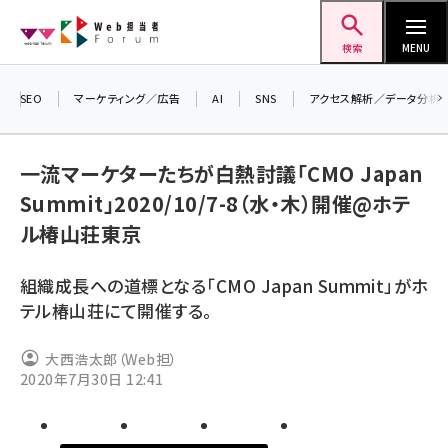
メ
Web担当者Forum
イ
検索
MENU
ン
コ
SEO
マーケティング／広告
AI
SNS
アクセス解析／データ分析
ン
＼
テ
生
一流マーケターたちが白熱討議「CMO Japan
ン
る
Summit」2020/10/7-8（水・木）開催@ホテ
ツ
2
seo (3546)
ル椿山荘東京
に
▼
ai (2830)
移
組織成長への道標となる「CMO Japan Summit」がホ
動
youtube (2455)
テル椿山荘にて開催する。
note (2330)
大西浩太郎（Web担）
セミナー (2328)
2020年7月30日 12:41
z世代 (1635)
meo (1288)