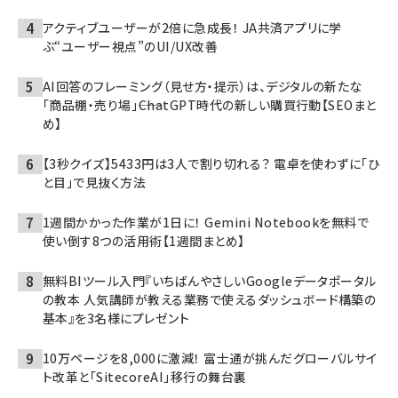
アクティブユーザーが2倍に急成長！ JA共済アプリに学
ぶ“ユーザー視点”のUI/UX改善
AI回答のフレーミング（見せ方・提示）は、デジタルの新たな
「商品棚・売り場」――ChatGPT時代の新しい購買行動【SEOまと
め】
【3秒クイズ】5433円は3人で割り切れる？ 電卓を使わずに「ひ
と目」で見抜く方法
1週間かかった作業が1日に！ Gemini Notebookを無料で
使い倒す8つの活用術【1週間まとめ】
無料BIツール入門『いちばんやさしいGoogleデータポータル
の教本 人気講師が教える業務で使えるダッシュボード構築の
基本』を3名様にプレゼント
10万ページを8,000に激減！ 富士通が挑んだグローバルサイ
ト改革と「SitecoreAI」移行の舞台裏