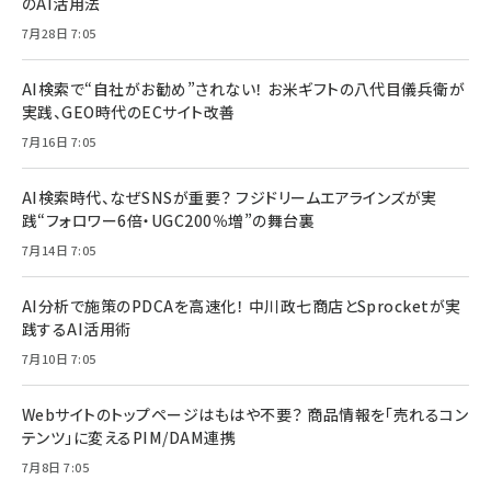
のAI活用法
7月28日 7:05
AI検索で“自社がお勧め”されない！ お米ギフトの八代目儀兵衛が
実践、GEO時代のECサイト改善
7月16日 7:05
AI検索時代、なぜSNSが重要？ フジドリームエアラインズが実
践“フォロワー6倍・UGC200％増”の舞台裏
7月14日 7:05
AI分析で施策のPDCAを高速化！ 中川政七商店とSprocketが実
践するAI活用術
7月10日 7:05
Webサイトのトップページはもはや不要？ 商品情報を「売れるコン
テンツ」に変えるPIM/DAM連携
7月8日 7:05