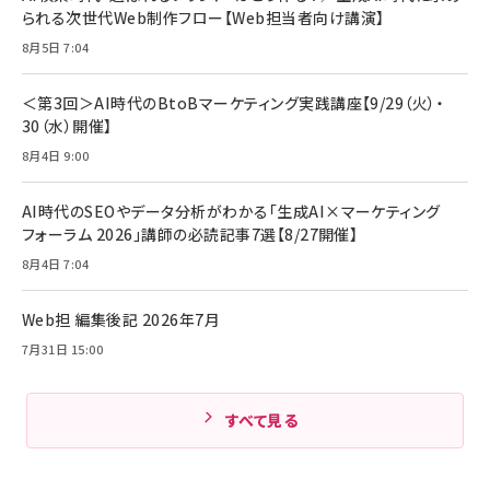
￥1,890
Pro/Air 各種対応 (1.8m ミッドナイトブラック)
られる次世代Web制作フロー【Web担当者向け講演】
￥6,980
ママ投資家が育休中に１億貯めた株式投資
8月5日 7:04
アサヒ飲料 モンスター エナジー 355ml×24本
￥1,870
Anker Soundcore P31i (Bluetooth 6.1) 【完
￥4,192
全ワイヤレスイヤホン/アクティブノイズキャンセリ
＜第3回＞AI時代のBtoBマーケティング実践講座【9/29（火）・
ング/マルチポイント接続 / 最大50時間再生 / PSE
30（水）開催】
組織の成果を最大化する ルールのデザイン
技術基準適合】ブラック
￥5,990
サッポロ 生ビール 黒ラベル 350ml 缶 24本 ビー
8月4日 9:00
￥1,980
ル ケース買い【6/30応募〆切! 黒ラベルビヤセラー
キャンペーン】
Anker PowerLine III Flow USB-C & USB-C
ケーブル Anker絡まないケーブル 240W 結束バン
￥4,857
AI時代のSEOやデータ分析がわかる「生成AI×マーケティング
ド付き USB PD対応 シリコン素材採用 iPhone
フォーラム 2026」講師の必読記事7選【8/27開催】
Amazonランキングをもっと見る
17 / 16 / 15 / Galaxy iPad Pro MacBook
￥1,890
Pro/Air 各種対応 (1.8m ミッドナイトブラック)
8月4日 7:04
Amazonランキングをもっと見る
Web担 編集後記 2026年7月
Amazonランキングをもっと見る
7月31日 15:00
すべて見る