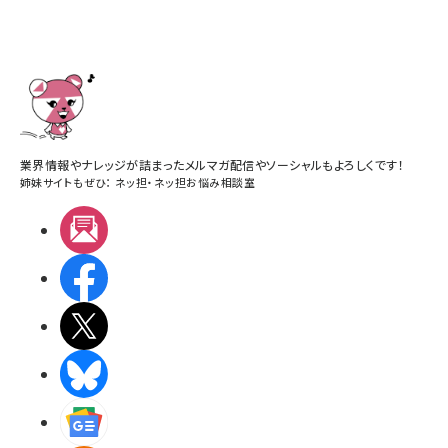
業界情報やナレッジが詰まったメルマガ配信やソーシャルもよろしくです！
姉妹サイトもぜひ：
ネッ担
・
ネッ担お悩み相談室
メルマガ
Facebook
X(エックス)
BlueSky
Googleニュース