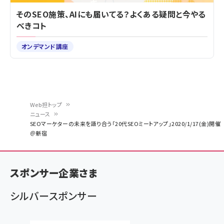
そのSEO施策、AIにも届いてる？よくある疑問と今やる
べきコト
オンデマンド講座
Web担トップ
ニュース
パ
SEOマーケターの未来を語り合う「20代SEOミートアップ」2020/1/17(金)開催
＠新宿
ン
く
ず
スポンサー企業さま
シルバースポンサー