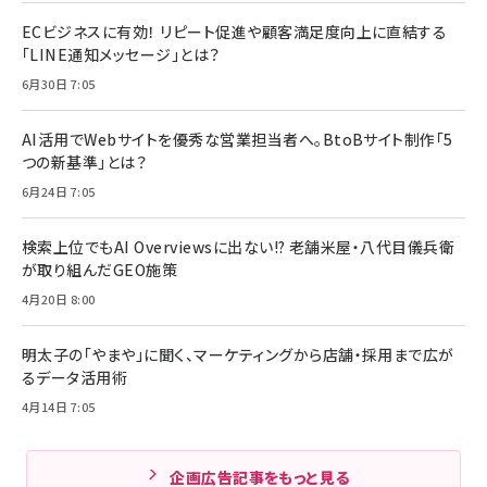
ECビジネスに有効！ リピート促進や顧客満足度向上に直結する
「LINE通知メッセージ」とは？
6月30日 7:05
AI活用でWebサイトを優秀な営業担当者へ。BtoBサイト制作「5
つの新基準」とは？
6月24日 7:05
検索上位でもAI Overviewsに出ない!? 老舗米屋・八代目儀兵衛
が取り組んだGEO施策
4月20日 8:00
明太子の「やまや」に聞く、マーケティングから店舗・採用まで広が
るデータ活用術
4月14日 7:05
企画広告記事をもっと見る