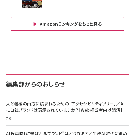
Amazonランキングをもっと見る
Amazon ビジネス・経済関連書籍 の売れ筋ランキン
Amazon 家電＆カメラ の売れ筋ランキング
Amazon パソコン・周辺機器 の売れ筋ランキング
グ
更新日時：2026/06/26 19:00
更新日時：2026/06/26 19:00
更新日時：2026/06/26 19:00
anan(アンアン)2026/07/01号 No.2501[魅せる
KIOXIA(キオクシア) 旧東芝メモリ microSD
KIOXIA(キオクシア) 旧東芝メモリ microSD
カラダ2026／宮舘涼太]
128GB UHS-I Class10 (最大読出速度
128GB UHS-I Class10 (最大読出速度
100MB/s) Nintendo Switch動作確認済 国内
100MB/s) Nintendo Switch動作確認済 国内
￥880
サポート正規品 メーカー保証5年 KLMEA128G
サポート正規品 メーカー保証5年 KLMEA128G
￥2,680
￥2,680
編集部からのおしらせ
anan(アンアン)2026/06/24号 No.2500増刊
スペシャルエディション[王道エンタメの矜持／
NIMASO ガラスフィルム iPhone 17 用 保護フィ
Amazon eギフトカード - Amazonロゴ - クラ
BTS]
ルム 強化ガラス 耐衝撃 高透過率 指紋防止 貼りや
シック
すい ガイド枠付き いPhone17 (6.3インチ) 対応
人と機械の両方に読まれるための「アクセシビリティツリー」／AI
￥1,100
￥5,000
2枚セット DSP25F1698
に自社ブランドは表示されていますか？【Web担当者向け講演】
￥1,599
7:04
anan(アンアン)2026/07/08号 No.2502[2026
Anker PowerLine III Flow USB-C & USB-C
年後半、あなたの恋と運命／山田涼介]
【New】Amazon Fire TV Stick HD | 手軽にスト
ケーブル Anker絡まないケーブル 240W 結束バン
リーミングをはじめよう | ストリーミングメディアプ
ド付き USB PD対応 シリコン素材採用 iPhone
￥880
AI検索時代“選ばれるブランド”はどう作る？／生成AI時代に求め
レイヤー
17 / 16 / 15 / Galaxy iPad Pro MacBook