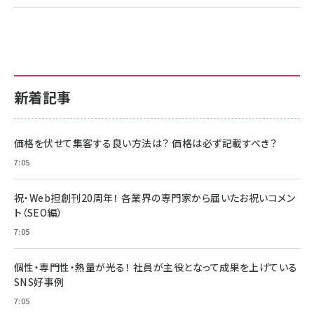
新着記事
価格を伏せて集客する良い方法は？ 価格は必ず記載すべき？
7:05
祝・Web担創刊20周年！ 各業界の専門家から届いたお祝いコメン
ト（SEO編）
7:05
個性・専門性・熱量が光る！ 社員が主役となって成果を上げている
SNS好事例
7:05