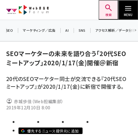
メ
Web担当者Forum
イ
検索
MENU
ン
コ
SEO
マーケティング／広告
AI
SNS
アクセス解析／データ分析
＼ 
ン
7月
テ
SEOマーケターの未来を語り合う「20代SEO
差し
ン
ミートアップ」2020/1/17(金)開催＠新宿
▼
ツ
seo (3519)
に
20代のSEOマーケター同士が交流できる『20代SEO
ai (2801)
移
ミートアップ』が2020/1/17(金)に新宿で開催する。
動
youtube (2425)
赤城歩佳（Web担編集部）
note (2310)
2019年12月10日 8:00
セミナー (2301)
z世代 (1620)
優先するニュース提供元に追加
meo (1274)