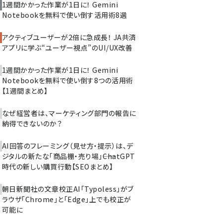
1週間かかった作業が1日に！ Gemini
Notebookを無料で使い倒す活用術8選
アクティブユーザーが2倍に急成長！ JA共済
アプリに学ぶ“ユーザー視点”のUI/UX改善
1週間かかった作業が1日に！ Gemini
Notebookを無料で使い倒す8つの活用術
【1週間まとめ】
なぜ経営者は、マーケティング部門の報告に
納得できないのか？
AI回答のフレーミング（見せ方・提示）は、デ
ジタルの新たな「商品棚・売り場」――ChatGPT
時代の新しい購買行動【SEOまとめ】
朝日新聞社の文章校正AI「Typoless」がブ
ラウザ「Chrome」と「Edge」上でも校正が
可能に