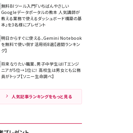
無料BIツール入門『いちばんやさしい
Googleデータポータルの教本 人気講師が
教える業務で使えるダッシュボード構築の基
本』を3名様にプレゼント
明日からすぐに使える、Gemini Notebook
を無料で使い倒す活用術8選【週間ランキン
グ】
将来なりたい職業、男子中学生はITエンジ
ニアが5位→1位に！ 高校生は男女とも公務
員がトップ【ソニー生命調べ】
人気記事ランキングをもっと見る
者プレゼント