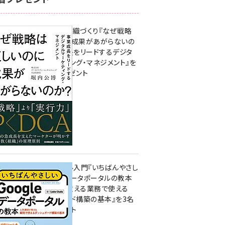
成果を生む組織づくり『なぜ戦略
は正しいのに成果があがらないの
か？ 事業成長をリードするデジタ
ルマーケティング・マネジメント』を
3名様にプレゼント
10:00
無料BIツール入門『いちばんやさし
いGoogleデータポータルの教本
人気講師が教える業務で使える
ダッシュボード構築の基本』を3名
様にプレゼント
7月31日 10:00