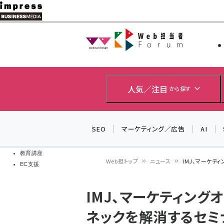
メ
イ
Web担当者
Web担当者
ン
EC担当者
コ
製品導入
ン
企業IT
ソフト開発
テ
人気／注目
から探す
IoT・AI
ン
DCクラウド
研究・調査
ツ
SEO
マーケティング／広告
AI
エネルギー
に
ドローン
移
教育講座
Web担トップ
ニュース
IMJ、マーケテ
EC支援
動
パ
IMJ、マーケティング
ン
ネックを解消するセミ
く