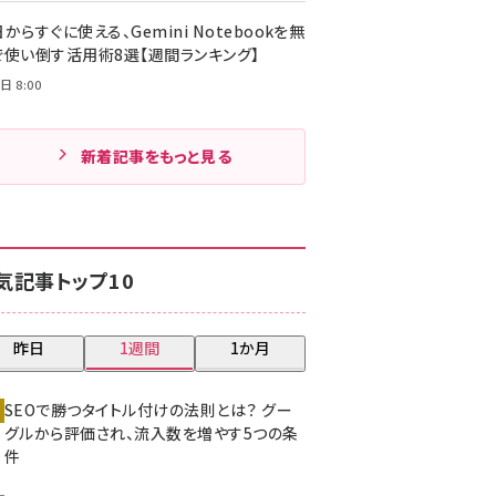
からすぐに使える、Gemini Notebookを無
で使い倒す活用術8選【週間ランキング】
日 8:00
新着記事をもっと見る
気記事トップ10
昨日
1週間
1か月
SEOで勝つタイトル付けの法則とは？ グー
グルから評価され、流入数を増やす5つの条
件