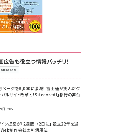
画広告も役立つ情報バッチリ！
ponsored
万ページを8,000に激減！ 富士通が挑んだグ
バルサイト改革と「SitecoreAI」移行の舞台
9日 7:05
ザイン提案が「2週間→2日に」 設立22年を迎
るWeb制作会社のAI活用法