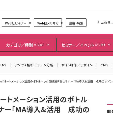
Forum
Web担
Web担ビギナー
Web担メルマガ
連載・特集
＼ 読者アンケートにご協力ください ／
7月24日で創刊20周年。ご回答者には抽選でプレゼントを
カテゴリ／種別
セミナー／イベント
から探す
から探す
差し上げます！
▼アンケートページはこちらから▼
SNS
アクセス解析／データ分析
サイト制作／デザイン
CMS
ィングオートメーション活用のボトルネックを解消するセミナー「MA導入＆活用 成功のポイント～」
オートメーション活用のボトル
ナー「MA導入＆活用 成功の
新