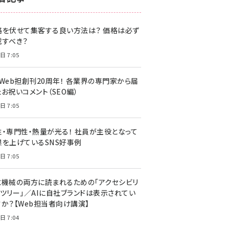
z世代 (1622)
格を伏せて集客する良い方法は？ 価格は必ず
meo (1275)
載すべき？
llmo (1161)
日 7:05
・Web担創刊20周年！ 各業界の専門家から届
お祝いコメント（SEO編）
日 7:05
性・専門性・熱量が光る！ 社員が主役となって
果を上げているSNS好事例
日 7:05
と機械の両方に読まれるための「アクセシビリ
ィツリー」／AIに自社ブランドは表示されてい
すか？【Web担当者向け講演】
日 7:04