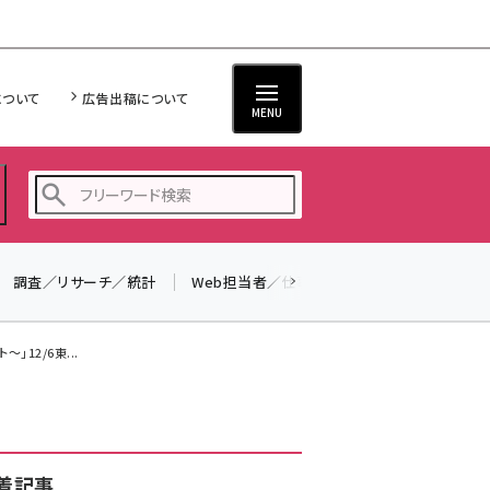
について
広告出稿について
MENU
調査／リサーチ／統計
Web担当者／仕事
法律／標準規格
seo (3523)
ai (2804)
12/6東...
youtube (2429)
note (2312)
セミナー (2303)
着記事