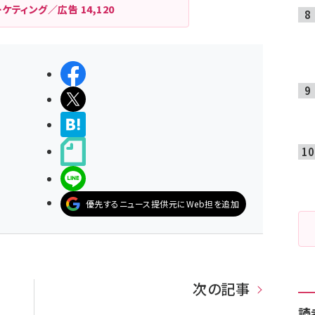
ーケティング／広告
14,120
シェアする
ポストする
>ブクマする
noteで書く
LINEで送る
優先するニュース提供元にWeb担を追加
次の記事
読