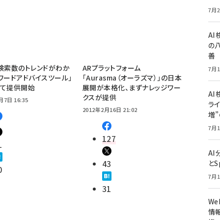
7月2
A
の
善
検索数のトレンドがわか
ARプラットフォーム
7月1
ワードアドバイスツール」
「Aurasma（オーラズマ）」の日本
して提供開始
展開が本格化、まずナレッジワー
AI
クスが提供
月7日 16:35
ライ
2012年2月16日 21:02
増
7月1
127
1
A
43
とS
0
7月1
31
W
情報