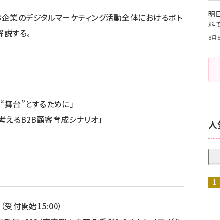
明日
2B企業のデジタルマーケティング活動全体におけるボト
料
解説する。
8月5
“舞台”とするために」
考えるB2B顧客育成シナリオ」
人
0（受付開始15:00）