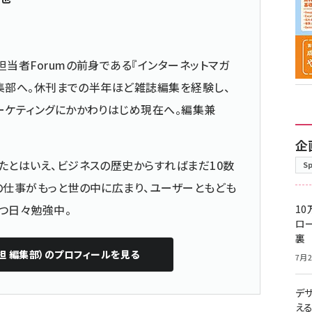
担当者Forumの前身である『インターネットマガ
の編集部へ。休刊までの半年ほど雑誌編集を経験し、
ーケティングにかかわりはじめ現在へ。編集兼
企
たとはいえ、ビジネスの歴史からすればまだ10数
S
の仕事がもっと世の中に広まり、ユーザーともども
つ日々勉強中。
10
ロー
裏
担 編集部）
のプロフィールを見る
7月2
デ
え