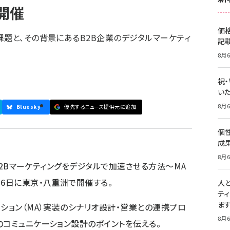
京開催
価
課題と、その背景にあるB2B企業のデジタルマーケティ
記
8月6
祝
いた
8月6
Bluesky
優先するニュース提供元に追加
個
成
8月6
「B2Bマーケティングをデジタルで加速させる方法～MA
月6日に東京・八重洲で開催する。
人
テ
ま
ション（MA）実装のシナリオ設計・営業との連携プロ
8月6
のコミュニケーション設計のポイントを伝える。