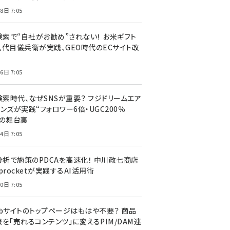
8日 7:05
I検索で“自社がお勧め”されない！ お米ギフト
八代目儀兵衛が実践、GEO時代のECサイト改
6日 7:05
検索時代、なぜSNSが重要？ フジドリームエア
ンズが実践“フォロワー6倍・UGC200％
”の舞台裏
4日 7:05
I分析で施策のPDCAを高速化！ 中川政七商店
procketが実践するAI活用術
0日 7:05
ebサイトのトップページはもはや不要？ 商品
を「売れるコンテンツ」に変えるPIM/DAM連