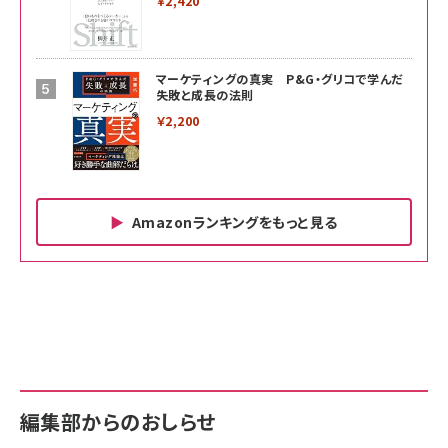
￥2,420
マーケティングの真実 P&G・グリコで学んだ
失敗と成長の法則
￥2,200
Amazonランキングをもっと見る
Amazon ビジネス・経済関連書籍 の売れ筋ランキン
Amazon 家電＆カメラ の売れ筋ランキング
Amazon パソコン・周辺機器 の売れ筋ランキング
グ
更新日時：2026/06/26 19:00
更新日時：2026/06/26 19:00
更新日時：2026/06/26 19:00
anan(アンアン)2026/07/01号 No.2501[魅
KIOXIA(キオクシア) 旧東芝メモリ microSD
KIOXIA(キオクシア) 旧東芝メモリ microSD
せるカラダ2026／宮舘涼太]
128GB UHS-I Class10 (最大読出速度
128GB UHS-I Class10 (最大読出速度
100MB/s) Nintendo Switch動作確認済 国
100MB/s) Nintendo Switch動作確認済 国
￥880
内サポート正規品 メーカー保証5年
内サポート正規品 メーカー保証5年
￥2,680
￥2,680
KLMEA128G
KLMEA128G
編集部からのおしらせ
anan(アンアン)2026/06/24号 No.2500増