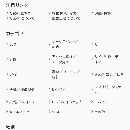
注目リンク
Web担ビギナー
Web担メルマガ
連載・特集
Web担について
広告出稿について
カテゴリ
マーケティング／
SEO
AI
広告
アクセス解析／
サイト制作／デザ
SNS
データ分析
イン
調査／リサーチ／
CMS
Web担当者／仕事
統計
レンサバ／システ
法律／標準規格
UX／CX
ム
広報／ネットPR
EC／ネットショップ
モバイル
メールマーケ
SEM
その他
種別