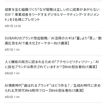
刊 スペシャルエディション[王道エンタメの矜
NIMASO ガラスフィルム iPhone 17 用 保護
Amazon eギフトカード - Amazonロゴ - ク
持／BTS]
フィルム 強化ガラス 耐衝撃 高透過率 指紋防
ラシック
止 貼りやすい ガイド枠付き いPhone17 (6.3
成果を生む組織づくり『なぜ戦略は正しいのに成果があがらない
￥1,100
￥5,000
インチ) 対応 2枚セット DSP25F1698
のか？ 事業成長をリードするデジタルマーケティング・マネジメン
￥1,599
ト』を3名様にプレゼント
anan(アンアン)2026/07/08号
Anker PowerLine III Flow USB-C & USB-
No.2502[2026年後半、あなたの恋と運命／山
【New】Amazon Fire TV Stick HD | 手軽に
C ケーブル Anker絡まないケーブル 240W 結
8月7日 10:00
田涼介]
ストリーミングをはじめよう | ストリーミングメ
束バンド付き USB PD対応 シリコン素材採用
ディアプレイヤー
iPhone 17 / 16 / 15 / Galaxy iPad Pro
￥880
￥1,890
MacBook Pro/Air 各種対応 (1.8m ミッドナ
SUBARUのブランド想起戦略／AI活用のカギは「量」より「質」／動
￥6,980
イトブラック)
画広告をAIで最大化【マーケター向け講演】
ママ投資家が育休中に１億貯めた株式投資
アサヒ飲料 モンスター エナジー 355ml×24
8月7日 7:04
Anker Soundcore P31i (Bluetooth 6.1)
本
￥1,870
【完全ワイヤレスイヤホン/アクティブノイズキャ
￥4,192
ンセリング/マルチポイント接続 / 最大50時間
人と機械の両方に読まれるための「アクセシビリティツリー」／AI
再生 / PSE技術基準適合】ブラック
￥5,990
組織の成果を最大化する ルールのデザイン
に自社ブランドは表示されていますか？【Web担当者向け講演】
サッポロ 生ビール 黒ラベル 350ml 缶 24本
ビール ケース買い【6/30応募〆切! 黒ラベルビ
￥1,980
8月6日 7:04
Anker PowerLine III Flow USB-C & USB-
ヤセラーキャンペーン】
C ケーブル Anker絡まないケーブル 240W 結
￥4,857
束バンド付き USB PD対応 シリコン素材採用
AI検索時代“選ばれるブランド”はどう作る？／生成AI時代に求め
iPhone 17 / 16 / 15 / Galaxy iPad Pro
￥1,890
られる次世代Web制作フロー【Web担当者向け講演】
Amazonランキングをもっと見る
MacBook Pro/Air 各種対応 (1.8m ミッドナ
イトブラック)
8月5日 7:04
Amazonランキングをもっと見る
Amazonランキングをもっと見る