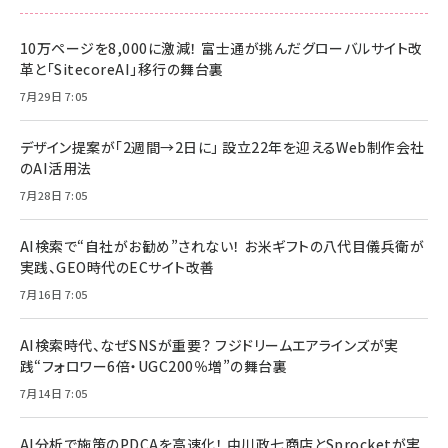
10万ページを8,000に激減！ 富士通が挑んだグローバルサイト改
革と「SitecoreAI」移行の舞台裏
7月29日 7:05
デザイン提案が「2週間→2日に」 設立22年を迎えるWeb制作会社
のAI活用法
7月28日 7:05
AI検索で“自社がお勧め”されない！ お米ギフトの八代目儀兵衛が
実践、GEO時代のECサイト改善
7月16日 7:05
AI検索時代、なぜSNSが重要？ フジドリームエアラインズが実
践“フォロワー6倍・UGC200％増”の舞台裏
7月14日 7:05
AI分析で施策のPDCAを高速化！ 中川政七商店とSprocketが実