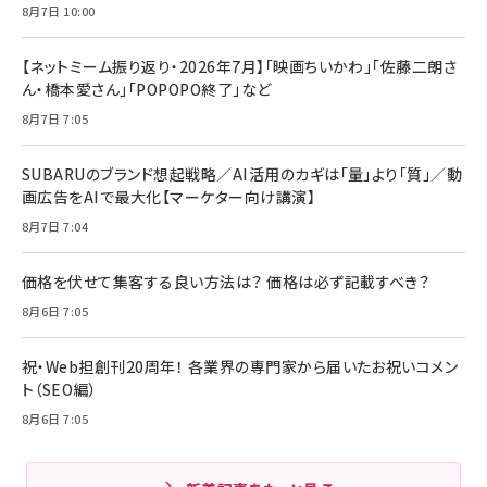
8月7日 10:00
【ネットミーム振り返り・2026年7月】「映画ちいかわ」「佐藤二朗さ
ん・橋本愛さん」「POPOPO終了」など
8月7日 7:05
SUBARUのブランド想起戦略／AI活用のカギは「量」より「質」／動
画広告をAIで最大化【マーケター向け講演】
8月7日 7:04
価格を伏せて集客する良い方法は？ 価格は必ず記載すべき？
8月6日 7:05
祝・Web担創刊20周年！ 各業界の専門家から届いたお祝いコメン
ト（SEO編）
8月6日 7:05