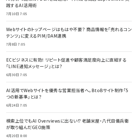
践するAI活用術
7月10日 7:05
Webサイトのトップページはもはや不要？ 商品情報を「売れるコン
テンツ」に変えるPIM/DAM連携
7月8日 7:05
ECビジネスに有効！ リピート促進や顧客満足度向上に直結する
「LINE通知メッセージ」とは？
6月30日 7:05
AI活用でWebサイトを優秀な営業担当者へ。BtoBサイト制作「5
つの新基準」とは？
6月24日 7:05
検索上位でもAI Overviewsに出ない!? 老舗米屋・八代目儀兵衛
が取り組んだGEO施策
4月20日 8:00