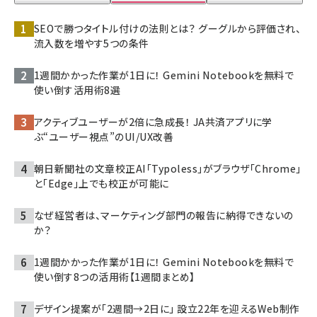
SEOで勝つタイトル付けの法則とは？ グーグルから評価され、
流入数を増やす5つの条件
1週間かかった作業が1日に！ Gemini Notebookを無料で
使い倒す活用術8選
アクティブユーザーが2倍に急成長！ JA共済アプリに学
ぶ“ユーザー視点”のUI/UX改善
朝日新聞社の文章校正AI「Typoless」がブラウザ「Chrome」
と「Edge」上でも校正が可能に
なぜ経営者は、マーケティング部門の報告に納得できないの
か？
1週間かかった作業が1日に！ Gemini Notebookを無料で
使い倒す8つの活用術【1週間まとめ】
デザイン提案が「2週間→2日に」 設立22年を迎えるWeb制作