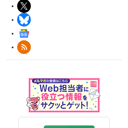
X(エックス)
BlueSky
Googleニュース
RSS