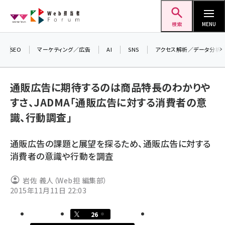
メ
Web担当者Forum
イ
検索
MENU
ン
コ
SEO
マーケティング／広告
AI
SNS
アクセス解析／データ分析
ン
テ
通販広告に期待するのは商品特長のわかりや
ン
すさ、JADMA「通販広告に対する消費者の意
ツ
seo (3538)
識、行動調査」
に
ai (2820)
移
通販広告の課題と展望を探るため、通販広告に対する
動
youtube (2444)
消費者の意識や行動を調査
note (2322)
岩佐 義人（Web担 編集部）
セミナー (2315)
2015年11月11日 22:03
z世代 (1629)
26
meo (1281)